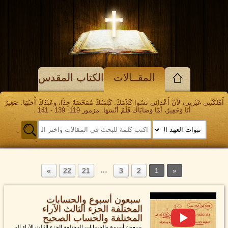
المقــالات
الكتاب المقدس
أَهْلَكَتْنِي غَيْرَتِي، لأَنَّ أَعْدَائِي نَسُوا كَلاَمَكَ. كَلِمَتُكَ مُمَحَّصَةٌ جِدًّا، وَعَبْدُكَ أَحَبَّهَا. صَغِيرٌ
أَنَا وَحَقِيرٌ، أَمَّا وَصَايَاكَ فَلَمْ أَنْسَهَا. مزمور 119: 139 - 141
…
22
21
3
2
1
سبعون أسبوع والحسابات
المختلفة الجزء الثالث الآراء
المختلفة والحساب الصحيح
سبعون أسبوع والحسابات المختلفة الجزء الثالث الآراء الم