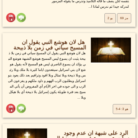
نفسه لكن يصف ما قاله التلاميذ وندرس ما يقوله المزمور
لندركه جيدا ثم ندرس لماذا ا...
مز 69
يو 2
هل لان هوشع النبي يقول ان
المسيح سياتي في زمن بلا ذبيحة
هل لان هوشع النبي يقول ان المسيح سياتي في زمن بلا ذ
بيحة يثبت ان يسوع ليس المسيح هوشع الشبهة هوشع النب
ي يؤكد ان يسوع الناصري ليس هو المسيح لأنه يقول هو
شع لان بني اسرائيل سيقعدون اياما كثيرة بلا ملك وبلا رئي
س وبلا ذبيحة وبلا تمثال وبلا افود وترافيم بعد ذلك يعود بنو
اسرائيل ويطلبون الرب الههم و داود ملكهم و يفزعون الى
الرب و الى جوده في اخر الأيام أي المفروض أن يأتي الم
سيح بعد فترة طويلة يكون إسرائيل بلا ذبيحة أي بلا هيكل
وبلا ...
هو 3: 4-5
الرد على شبهة ان عدم وجود