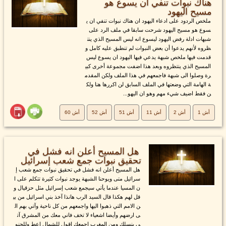
هناك نبوات تنفي ان يسوع هو
مسيح اليهود
ملخص الردود على ادعاء اليهود ان هناك نبوات تنفي ان ي
سوع هو مسيح اليهود شرحت سابقا في ملف الرد على
شبهات ادلة رفض اليهود ليسوع انه ليس المسيح الذي ينت
ظروه لأنهم يدعوا أن بعض النبوات لم تنطبق عليه كامل و
قدمت فيها ملخص شبهة يدعي فيها اليهود ان يسوع ليس
المسيح الذي ينتظروه وبعد هذا اضفت مجموعة أخرى كبي
رة وصلوا الى شبهة فاجمعهم في هذا الملف ولكن المقدم
ة الهامة التي وضعتها في الملف السابق لن اكررها هنا ولك
ن فقط اضيف شيء مهم وهو ان اليهو...
أش 1
أش 2
أش 11
أش 51
أش 52
أش 60
هل المسيح أعلن انه فشل في
تحقيق نبوات جمع شعب إسرائيل
هل المسيح أعلن انه فشل في تحقيق نبوات جمع شعب إ
سرائيل متى ويوحنا الشبهة يوجد نبوات كثيرة تتكلم على ا
ن المسيا عندما يأتي سيجمع شعب إسرائيل مثل حزقيال و
قل لهم هكذا قال السيد الرب هانذا آخذ بني اسرائيل من بي
ن الامم التي ذهبوا اليها واجمعهم من كل ناحية وآتي بهم ال
ى ارضهم وأيضا اشعياء لا تخف فاني معك من المشرق آت
ي بنسلك ومن المغرب اجمعك اقول للشمال اعط وللجنو