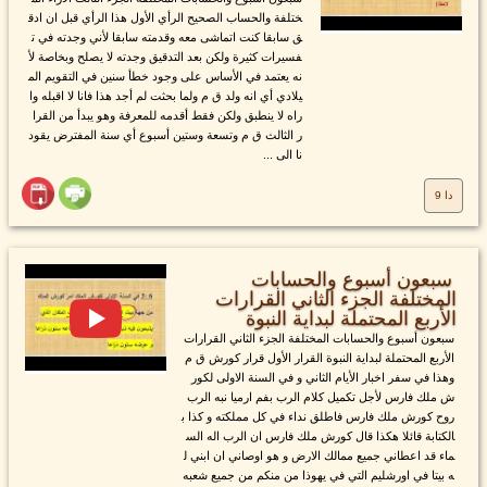
ختلفة والحساب الصحيح الرأي الأول هذا الرأي قبل ان ادق
ق سابقا كنت اتماشى معه وقدمته سابقا لأني وجدته في ت
فسيرات كثيرة ولكن بعد التدقيق وجدته لا يصلح وبخاصة لأ
نه يعتمد في الأساس على وجود خطأ سنين في التقويم الم
يلادي أي انه ولد ق م ولما بحثت لم أجد هذا فانا لا اقبله وا
راه لا ينطبق ولكن فقط أقدمه للمعرفة وهو يبدأ من القرا
ر الثالث ق م وتسعة وستين أسبوع أي سنة المفترض يقود
نا الى ...
دا 9
سبعون أسبوع والحسابات
المختلفة الجزء الثاني القرارات
الأربع المحتملة لبداية النبوة
سبعون أسبوع والحسابات المختلفة الجزء الثاني القرارات
الأربع المحتملة لبداية النبوة القرار الأول قرار كورش ق م
وهذا في سفر اخبار الأيام الثاني و في السنة الاولى لكور
ش ملك فارس لأجل تكميل كلام الرب بفم ارميا نبه الرب
روح كورش ملك فارس فاطلق نداء في كل مملكته و كذا ب
الكتابة قائلا هكذا قال كورش ملك فارس ان الرب اله الس
ماء قد اعطاني جميع ممالك الارض و هو اوصاني ان ابني ل
ه بيتا في اورشليم التي في يهوذا من منكم من جميع شعبه