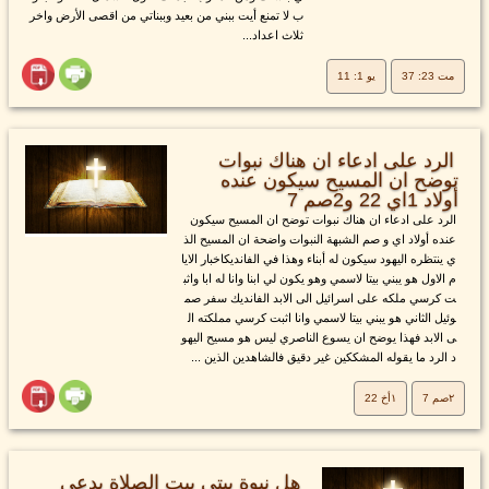
ب لا تمنع أيت ببني من بعيد وببناتي من اقصى الأرض واخر
ثلاث اعداد...
مت 23: 37
يو 1: 11
الرد على ادعاء ان هناك نبوات
توضح ان المسيح سيكون عنده
أولاد 1اي 22 و2صم 7
الرد على ادعاء ان هناك نبوات توضح ان المسيح سيكون
عنده أولاد اي و صم الشبهة النبوات واضحة ان المسيح الذ
ي ينتظره اليهود سيكون له أبناء وهذا في الفانديكاخبار الايا
م الاول هو يبني بيتا لاسمي وهو يكون لي ابنا وانا له ابا واثب
ت كرسي ملكه على اسرائيل الى الابد الفانديك سفر صم
وئيل الثاني هو يبني بيتا لاسمي وانا اثبت كرسي مملكته ال
ى الابد فهذا يوضح ان يسوع الناصري ليس هو مسيح اليهو
د الرد ما يقوله المشككين غير دقيق فالشاهدين الذين ...
٢صم 7
١أخ 22
هل نبوة بيتي بيت الصلاة يدعى