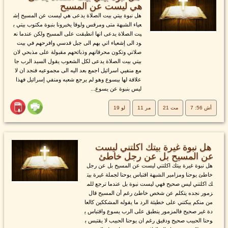
هي ليست عن المسيح
هل نبوة بيتي بيت الصلاة يدعى هي ليست عن المسيح إش
عياء الشبهة متى ومرقس ولوقا يخبرونا بنبوة مكتوب بيتي ب
يت الصلاة يدعى انها انطبقت على المسيح ولكن عندما نع
ود الى إشعياء اتي بهم الى جبل قدسي وافرحهم في بيت
صلاتي وتكون محرقاتهم وذبائحهم مقبولة على مذبحي لان
بيتي بيت الصلاة يدعى لكل الشعوب يقول السيد الرب جا
مع منفيي اسرائيل اجمع بعد اليه الى مجموعيه فنجد ان لا
علاقة لها بيسوع وهو لم يرجع شعبه ومنفي إسرائيل فهذا
ليس بنبوة عن يسوع...
أش 56: 7
مت 21
مر 11
لو 19
هل نبوة غيرة بيتك اكلتني ليست
عن المسيح بل عن رجل خاطئ
هل نبوة غيرة بيتك اكلتني ليست عن المسيح بل عن رجل
خاطئ يوحنا ومزامير الشبهة اقتباس يوحنا لجملة غيرة بيت
ك اكلتني ليس صحيح فهي ليست نبوة بل عندما ترجع للم
زمور نجده يتكلم عن شخص خاطئ رغم أن المسيح قال
من منكم يبكتني على خطيئة الرد ما يقوله المشككين كالعا
دة غير صحيح فالمزمور ينطبق على الرب يسوع واقتباس ي
وحنا الحبيب صحيح ودقيق رغم ان يوحنا الحبيب لا يقتبس ب