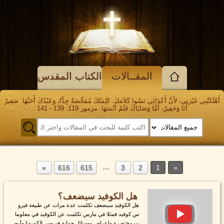
المقــالات
الكتاب المقدس
أَهْلَكَتْنِي غَيْرَتِي، لأَنَّ أَعْدَائِي نَسُوا كَلاَمَكَ. كَلِمَتُكَ مُمَحَّصَةٌ جِدًّا، وَعَبْدُكَ أَحَبَّهَا. صَغِيرٌ
أَنَا وَحَقِيرٌ، أَمَّا وَصَايَاكَ فَلَمْ أَنْسَهَا. مزمور 119: 139 - 141
…
616
615
3
2
1
هل الكوفيد سيضعف؟
هل الكوفيد سيضعف تكلمت عدة مرات عن طبيعة فيرو
س كوفيد فمثلا في مارس تكلمت عن الكوفيد في معلوما
ت مختصرة واعراض ووسائل حماية فيروس الكورونا وأيض