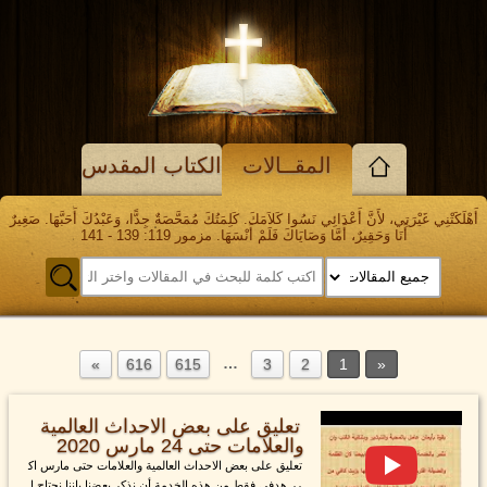
المقــالات
الكتاب المقدس
أَهْلَكَتْنِي غَيْرَتِي، لأَنَّ أَعْدَائِي نَسُوا كَلاَمَكَ. كَلِمَتُكَ مُمَحَّصَةٌ جِدًّا، وَعَبْدُكَ أَحَبَّهَا. صَغِيرٌ
أَنَا وَحَقِيرٌ، أَمَّا وَصَايَاكَ فَلَمْ أَنْسَهَا. مزمور 119: 139 - 141
…
616
615
3
2
1
تعليق على بعض الاحداث العالمية
والعلامات حتى 24 مارس 2020
تعليق على بعض الاحداث العالمية والعلامات حتى مارس اك
رر هدفي فقط من هذه الخدمة أن نذكر بعضنا باننا نحتاج ا