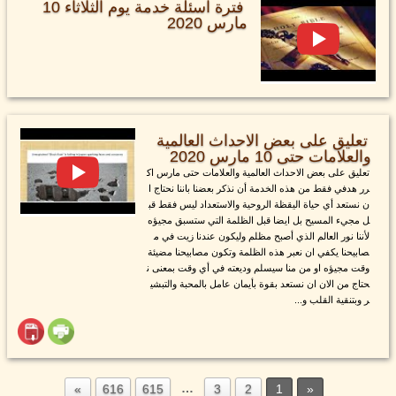
فترة اسئلة خدمة يوم الثلاثاء 10
مارس 2020
تعليق على بعض الاحداث العالمية
والعلامات حتى 10 مارس 2020
تعليق على بعض الاحداث العالمية والعلامات حتى مارس اك
رر هدفي فقط من هذه الخدمة أن نذكر بعضنا باننا نحتاج ا
ن نستعد أي حياة اليقظة الروحية والاستعداد ليس فقط قب
ل مجيء المسيح بل ايضا قبل الظلمة التي ستسبق مجيؤه
لأننا نور العالم الذي أصبح مظلم وليكون عندنا زيت في م
صابيحنا يكفي ان نعبر هذه الظلمة وتكون مصابيحنا مضيئة
وقت مجيؤه او من منا سيسلم وديعته في أي وقت بمعنى ن
حتاج من الان ان نستعد بقوة بأيمان عامل بالمحبة والتبشي
ر وبتنقية القلب و...
…
616
615
3
2
1