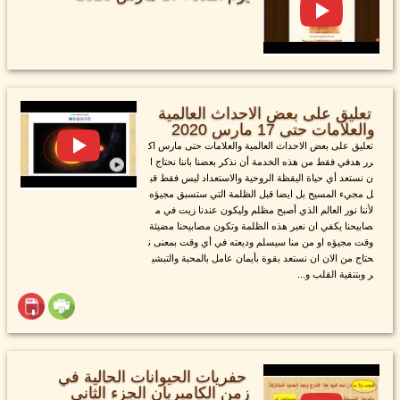
تعليق على بعض الاحداث العالمية
والعلامات حتى 17 مارس 2020
تعليق على بعض الاحداث العالمية والعلامات حتى مارس اك
رر هدفي فقط من هذه الخدمة أن نذكر بعضنا باننا نحتاج ا
ن نستعد أي حياة اليقظة الروحية والاستعداد ليس فقط قب
ل مجيء المسيح بل ايضا قبل الظلمة التي ستسبق مجيؤه
لأننا نور العالم الذي أصبح مظلم وليكون عندنا زيت في م
صابيحنا يكفي ان نعبر هذه الظلمة وتكون مصابيحنا مضيئة
وقت مجيؤه او من منا سيسلم وديعته في أي وقت بمعنى ن
حتاج من الان ان نستعد بقوة بأيمان عامل بالمحبة والتبشي
ر وبتنقية القلب و...
حفريات الحيوانات الحالية في
زمن الكامبريان الجزء الثاني