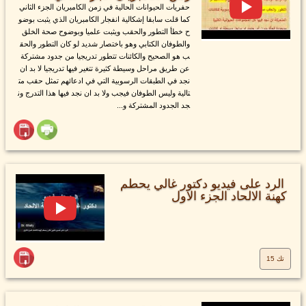
حفريات الحيوانات الحالية في زمن الكامبريان الجزء الثاني
كما قلت سابقا إشكالية انفجار الكامبريان الذي يثبت بوضو
ح خطأ التطور والحقب ويثبت علميا وبوضوح صحة الخلق
والطوفان الكتابي وهو باختصار شديد لو كان التطور والحق
ب هو الصحيح والكائنات تتطور تدريجيا من جدود مشتركة
عن طريق مراحل وسيطة كثيرة تتغير فيها تدريجيا لا بد ان
نجد في الطبقات الرسوبية التي في ادعائهم تمثل حقب مت
تالية وليس الطوفان فيجب ولا بد ان نجد فيها هذا التدرج ون
جد الجدود المشتركة و...
الرد على فيديو دكتور غالي يحطم
كهنة الالحاد الجزء الاول
تك 15