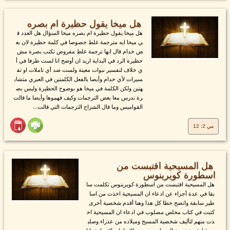
هل ميخا يقول حظيرة ام بصره
هل ميخا يقول حظيرة ام بصره ميخا السؤال هل العدد ف
ي ميخا ايه مترجمة غلط خصوصا في كلمة حظيرة لان بع
ض خدام قال انها ترجمة غلط مفروض تكتب بصرة مش
حظيرة الرد في البداية اريد ان أوضح انا لست طرفا في أ
ي خلاف لتفسير نبوات معينة ولست ضد أي تاملات او تف
سيرات لأي خدام وأيضا بالفعل الكلمتين في العبري متشاب
هتين ولكن الكلمة في ميخا هو بوضوح الحظيرة وليس بص
رة ندرس معا بعض الترجمات وكيف فهموها وأيضا ما قالت
القواميس وما قال الشراح الترجمات التي قالت...
مي 2: 12
هل المسيحية اقتبست من
اسطورة كويرينوس
هل المسيحية اقتبست من اسطورة كويرينوس تكلمت سا
بقا في عدة أجزاء عن ادعاء ان المسيحية اخذت من اسا
طير سابقة واتضح خطا كل هذا وهنا أقدم شخصية أخرى
كتبت في كتاب مخلص مصلوب في ادعاء ان المسيحية اخ
ذت منهم لتأليف شخصية المسيح وميلاده من عذراء وصلب