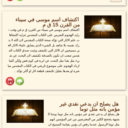
اكتشاف اسم موسى في سيناء
من القرن 15 ق م
اكتشاف اسم موسى في سيناء من القرن ق م في وقت ت
زايد الهجوم الشرس على الكتاب المقدس تتزايد اكتشافا
ت علم الاثار التي تؤكد صحة الكتاب المقدس لان الله لا يت
رك نفسه بلا شاهد بل الشيء الذي يضايق علماء الاثار الغ
ير مسيحيين ان الاثار التي تكتشف وتثبت صدق الكتاب الم
قدس صعب ان تكون بالصدفة تكتشف لان البحث عن ش
يء مثل هذا مثل البحث عن ابرة في كوم قش ولكن كلما
ازداد الهجوم على موضوع تاريخي في الكتاب المقدس مبا
شرة او بعدها بقليل تكتشف قطعة اثار او أكثر تؤكد...
هل يصلح ان يدعي نقدي غير
مؤمن بانه مثل توما
هل يصلح ان يدعي نقدي غير مؤمن بانه مثل توما يوحنا ال
شبهة يتحجج الكثير من المعترضين من غير المؤمنين انهم
مثل توما الرسول عندما رفض ان يؤمن بقيامة المسيح ان