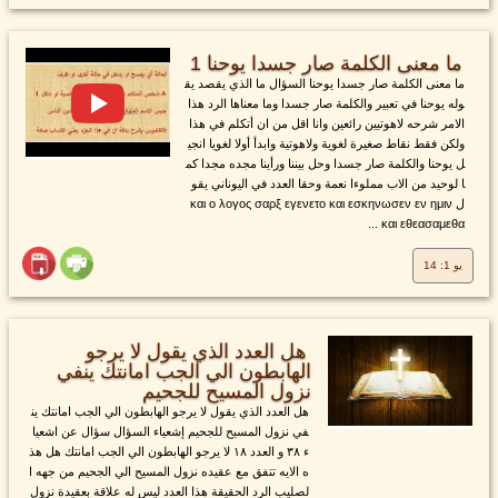
ما معنى الكلمة صار جسدا يوحنا 1
ما معنى الكلمة صار جسدا يوحنا السؤال ما الذي يقصد يق
وله يوحنا في تعبير والكلمة صار جسدا وما معناها الرد هذا
الامر شرحه لاهوتيين رائعين وانا اقل من ان أتكلم في هذا
ولكن فقط نقاط صغيرة لغوية ولاهوتية وابدأ أولا لغويا انجي
ل يوحنا والكلمة صار جسدا وحل بيننا ورأينا مجده مجدا كم
ا لوحيد من الاب مملوءا نعمة وحقا العدد في اليوناني يقو
ل και ο λογος σαρξ εγενετο και εσκηνωσεν εν ημιν
και εθεασαμεθα ...
يو 1: 14
هل العدد الذي يقول لا يرجو
الهابطون الي الجب امانتك ينفي
نزول المسيح للجحيم
هل العدد الذي يقول لا يرجو الهابطون الي الجب امانتك ين
في نزول المسيح للجحيم إشعياء السؤال سؤال عن اشعيا
ء ٣٨ و العدد ١٨ لا يرجو الهابطون الي الجب امانتك هل هذ
ه الايه تتفق مع عقيده نزول المسيح الي الجحيم من جهه ا
لصليب الرد الحقيقة هذا العدد ليس له علاقة بعقيدة نزول