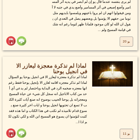
لم يرى بنفسه عندما قال يو إن لم أبصر في يديه أثر المس
امير وأضع إصبعي في أثر المسامير وأضع يدي في جنبه لا أ
ومن فيقولوا انهم ان لم يروا باعينهم ويلمسوا بايديهم مثل
توما من حقهم الا يؤمنوا بل وبعضهم يصل في التعدي ان ي
قول ان الله لو كان موجود فلماذا ظهر لتوما رغم انه شك
في قيامة المسيح ولم ...
يو 20
لماذا لم تذكرة معجزة ليعازر الا
في انجيل يوحنا
لماذا لم تذكرة معجزة ليعازر الا في انجيل يوحنا يو السؤال
لماذا لم تذكر معجزه اقامه لعازر الا بإنجيل يوحنا فقط رغم
انها معجزه ضخمه الرد في البداية وباختصار لم يدعي أي أ
حد من كتاب الاناجيل انه سجل كل شيء عن حياة المسيح
ومعجزاته بل يوحنا الحبيب بوضوح انه صنع آيات كثيرة الكت
ب لا تسع ان تحتويها انجيل يوحنا و ايات اخر كثيرة صنع ي
سوع قدام تلاميذه لم تكتب في هذا الكتاب و اما هذه فقد
كتبت لتؤمنوا ان يسوع هو المسيح ابن الله و لكي تكون لك
م اذا ا...
يو 11