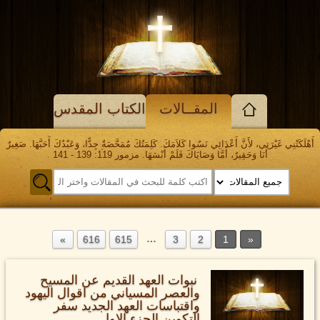
المقــالات
الكتاب المقدس
أَهْلَكَتْنِي غَيْرَتِي، لأَنَّ أَعْدَائِي نَسُوا كَلاَمَكَ. كَلِمَتُكَ مُمَحَّصَةٌ جِدًّا، وَعَبْدُكَ أَحَبَّهَا. صَغِيرٌ
أَنَا وَحَقِيرٌ، أَمَّا وَصَايَاكَ فَلَمْ أَنْسَهَا. مزمور 119: 139 - 141
…
616
615
3
2
1
نبوات العهد القديم عن المسيح
والعصر المسياني من اقوال اليهود
واقتباسات العهد الجديد سفر
التكوين الجزء الاول