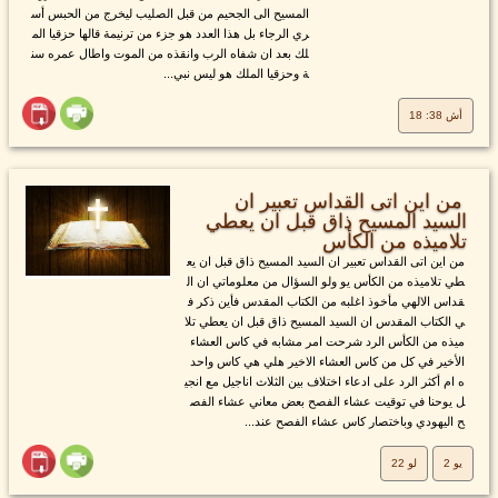
المسيح الى الجحيم من قبل الصليب ليخرج من الحبس أس
ري الرجاء بل هذا العدد هو جزء من ترنيمة قالها حزقيا الم
لك بعد ان شفاه الرب وانقذه من الموت واطال عمره سن
ة وحزقيا الملك هو ليس نبي...
أش 38: 18
من اين اتى القداس تعبير ان
السيد المسيح ذاق قبل ان يعطي
تلاميذه من الكأس
من اين اتى القداس تعبير ان السيد المسيح ذاق قبل ان يع
طي تلاميذه من الكأس يو ولو السؤال من معلوماتي ان ال
قداس الالهي مأخوذ اغلبه من الكتاب المقدس فأين ذكر ف
ي الكتاب المقدس ان السيد المسيح ذاق قبل ان يعطي تلا
ميذه من الكأس الرد شرحت امر مشابه في كاس العشاء
الأخير في كل من كاس العشاء الاخير هلي هي كاس واحد
ه ام أكثر الرد على ادعاء اختلاف بين الثلاث اناجيل مع انجي
ل يوحنا في توقيت عشاء الفصح بعض معاني عشاء الفص
ح اليهودي وباختصار كاس عشاء الفصح عند...
يو 2
لو 22