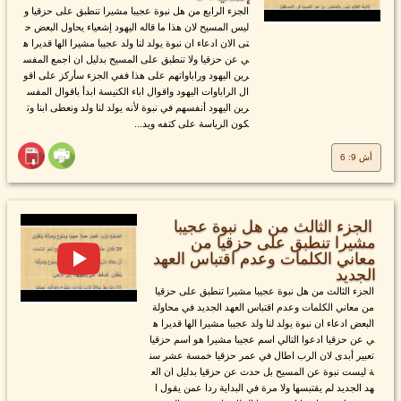
الجزء الرابع من هل نبوة عجيبا مشيرا تنطبق على حزقيا و
ليس المسيح لان هذا ما قاله اليهود إشعياء يحاول البعض ح
تى الان ادعاء ان نبوة يولد لنا ولد عجيبا مشيرا الها قديرا ه
ي عن حزقيا ولا تنطبق على المسيح بدليل ان اجمع المفس
رين اليهود وراباواتهم على هذا ففي الجزء سأركز على اقو
ال الراباوات اليهود واقوال اباء الكنيسة ابدأ باقوال المفس
رين اليهود أنفسهم في نبوة لأنه يولد لنا ولد ونعطى ابنا وت
كون الرياسة على كتفه ويد...
أش 9: 6
الجزء الثالث من هل نبوة عجيبا
مشيرا تنطبق على حزقيا من
معاني الكلمات وعدم اقتباس العهد
الجديد
الجزء الثالث من هل نبوة عجيبا مشيرا تنطبق على حزقيا
من معاني الكلمات وعدم اقتباس العهد الجديد في محاولة
البعض ادعاء ان نبوة يولد لنا ولد عجيبا مشيرا الها قديرا ه
ي عن حزقيا ادعوا التالي اسم عجيبا مشيرا هو اسم حزقيا
تعبير أبدى لان الرب اطال في عمر حزقيا خمسة عشر سن
ة ليست نبوة عن المسيح بل حدث عن حزقيا بدليل ان الع
هد الجديد لم يقتبسها ولا مرة في البداية ردا عمن يقول ا