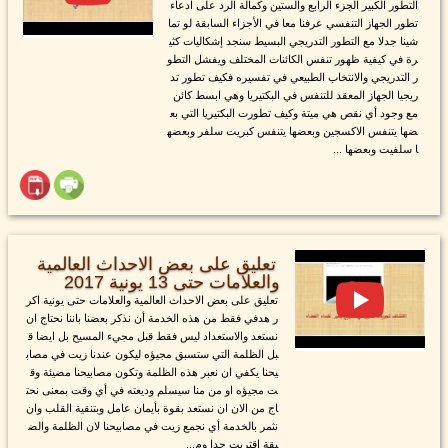
التطور الكبير الجزء الرابع والستين وكمالة الرد على ادعاء
تطور الجهاز التنفسي عرفنا معا في الأجزاء السابقة لو تما
شينا جدلا مع التطور التدريجي البسيط سنجد إشكاليات كثي
رة في كيفية ظهور تنفس الكائنات المختلف ويفشل التطو
ر التدريجي والانتخاب الطبيعي في تفسيره فكيف تطور تد
ريجيا الجهاز المعقد للتنفس في البكتيريا وهي ابسط كائن
مع وجود أي نقص هي ميتة وكيف تطورت البكتيريا التي بع
ضها يتنفس الاكسجين وبعضها يتنفس كبريت سلفر وبعضه
ا سلفيت وبعضها ...
تعليق على بعض الاحداث العالمية
والعلامات حتى 13 يونية 2017
تعليق على بعض الاحداث العالمية والعلامات حتى يونية اكر
ر هدفي فقط من هذه الخدمة أن نذكر بعضنا باننا نحتاج ان
نستعد والاستعداد ليس فقط قبل مجيء المسيح بل ايضا ق
بل الظلمة التي ستسبق مجيؤه ليكون عندنا زيت في مصاب
يحنا يكفي ان نعبر هذه الظلمة وتكون مصابيحنا مضيئة وق
ت مجيؤه او من منا سيسلم وديعته في أي وقت بمعنى نحت
اج من الان ان نستعد بقوة بأيمان عامل وبتنقية القلب وان
نثمر بالخدمة أي نجمع زيت في مصابيحنا لان الظلمة والض
يقة اقتربت جدا وم...