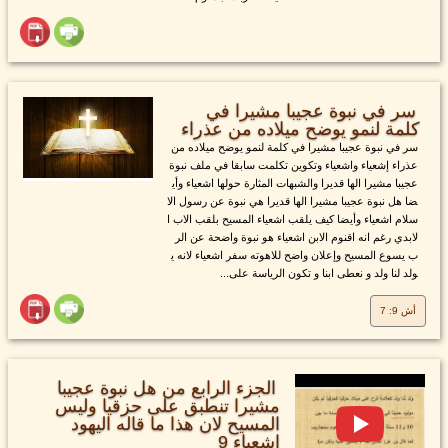
سر في نبوة عجيبا مشيرا في
كلمة لنمو يوضح ميلاده من عذراء
سر في نبوة عجيبا مشيرا في كلمة لنمو يوضح ميلاده من
عذراء إشعياء واشعياء وتكوين تكلمت سابقا في ملف نبوة
عجيبا مشيرا الها قديرا والشبهات المثارة حولها اشعياء وأي
ضا هل نبوة عجيبا مشيرا الها قديرا هي نبوة عن رسول الا
سلام اشعياء وأيضا كيف يلقب اشعياء المسيح بلقب الاب ا
لابدي رغم انه اقنوم الابن اشعياء هو نبوة واضحة عن الر
ب يسوع المسيح وإعلان واضح للاهوته سفر اشعياء لانه ي
ولد لنا ولد و نعطى ابنا و تكون الرياسة على...
أش 9: 7
الجزء الرابع من هل نبوة عجيبا
مشيرا تنطبق على حزقيا وليس
المسيح لان هذا ما قاله اليهود
إشعياء 9