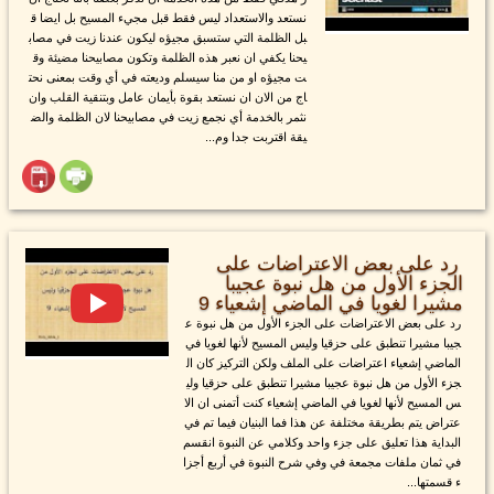
نستعد والاستعداد ليس فقط قبل مجيء المسيح بل ايضا ق
بل الظلمة التي ستسبق مجيؤه ليكون عندنا زيت في مصاب
يحنا يكفي ان نعبر هذه الظلمة وتكون مصابيحنا مضيئة وق
ت مجيؤه او من منا سيسلم وديعته في أي وقت بمعنى نحت
اج من الان ان نستعد بقوة بأيمان عامل وبتنقية القلب وان
نثمر بالخدمة أي نجمع زيت في مصابيحنا لان الظلمة والض
يقة اقتربت جدا وم...
رد على بعض الاعتراضات على
الجزء الأول من هل نبوة عجيبا
مشيرا لغويا في الماضي إشعياء 9
رد على بعض الاعتراضات على الجزء الأول من هل نبوة ع
جيبا مشيرا تنطبق على حزقيا وليس المسيح لأنها لغويا في
الماضي إشعياء اعتراضات على الملف ولكن التركيز كان ال
جزء الأول من هل نبوة عجيبا مشيرا تنطبق على حزقيا ولي
س المسيح لأنها لغويا في الماضي إشعياء كنت أتمنى ان الا
عتراض يتم بطريقة مختلفة عن هذا فما البنيان فيما تم في
البداية هذا تعليق على جزء واحد وكلامي عن النبوة انقسم
في ثمان ملفات مجمعة في وفي شرح النبوة في أربع أجزا
ء قسمتها...