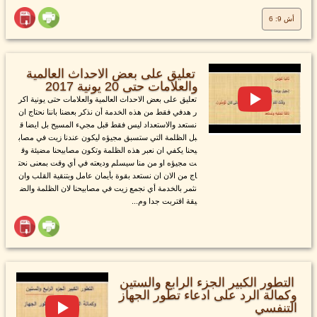
أش 9: 6
تعليق على بعض الاحداث العالمية
والعلامات حتى 20 يونية 2017
تعليق على بعض الاحداث العالمية والعلامات حتى يونية اكر
ر هدفي فقط من هذه الخدمة أن نذكر بعضنا باننا نحتاج ان
نستعد والاستعداد ليس فقط قبل مجيء المسيح بل ايضا ق
بل الظلمة التي ستسبق مجيؤه ليكون عندنا زيت في مصاب
يحنا يكفي ان نعبر هذه الظلمة وتكون مصابيحنا مضيئة وق
ت مجيؤه او من منا سيسلم وديعته في أي وقت بمعنى نحت
اج من الان ان نستعد بقوة بأيمان عامل وبتنقية القلب وان
نثمر بالخدمة أي نجمع زيت في مصابيحنا لان الظلمة والض
يقة اقتربت جدا وم...
التطور الكبير الجزء الرابع والستين
وكمالة الرد على ادعاء تطور الجهاز
التنفسي