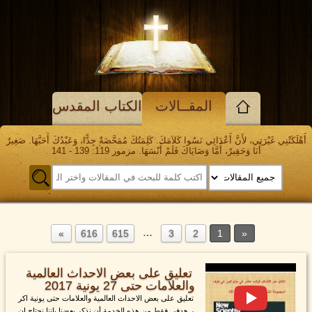
المقــالات
الكتاب المقدس
أَهْلَكَتْنِي غَيْرَتِي، لأَنَّ أَعْدَائِي نَسُوا كَلاَمَكَ. كَلِمَتُكَ مُمَحَّصَةٌ جِدًّا، وَعَبْدُكَ أَحَبَّهَا. صَغِيرٌ
أَنَا وَحَقِيرٌ، أَمَّا وَصَايَاكَ فَلَمْ أَنْسَهَا. مزمور 119: 139 - 141
…
616
615
3
2
1
تعليق على بعض الاحداث العالمية
والعلامات حتى 27 يونية 2017
تعليق على بعض الاحداث العالمية والعلامات حتى يونية اكر
ر هدفي فقط من هذه الخدمة أن نذكر بعضنا باننا نحتاج ان