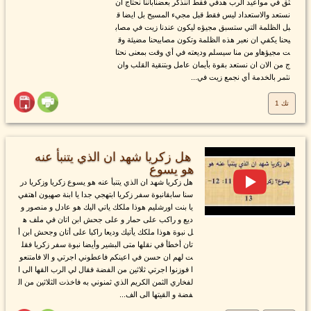
ثق في مواعيد الرب هدفي فقط أننذكر بعضناباننا نحتاج ان
نستعد والاستعداد ليس فقط قبل مجيء المسيح بل ايضا ق
بل الظلمة التي ستسبق مجيؤه ليكون عندنا زيت في مصاب
يحنا يكفي ان نعبر هذه الظلمة وتكون مصابيحنا مضيئة وق
ت مجيؤهاو من منا سيسلم وديعته في أي وقت بمعنى نحتا
ج من الان ان نستعد بقوة بأيمان عامل وبتنقية القلب وان
نثمر بالخدمة أي نجمع زيت في...
تك 1
هل زكريا شهد ان الذي يتنبأ عنه
هو يسوع
هل زكريا شهد ان الذي يتنبأ عنه هو يسوع زكريا وزكريا در
سنا سابقانبوة سفر زكريا ابتهجي جدا يا ابنة صهيون اهتفي
يا بنت اورشليم هوذا ملكك ياتي اليك هو عادل و منصور و
ديع و راكب على حمار و على جحش ابن اتان في ملف ه
ل نبوة هوذا ملكك يأتيك وديعا راكبا على أتان وجحش ابن أ
تان أخطأ في نقلها متى البشير وأيضا نبوة سفر زكريا فقل
ت لهم ان حسن في اعينكم فاعطوني اجرتي و الا فامتنعو
ا فوزنوا اجرتي ثلاثين من الفضة فقال لي الرب القها الى ا
لفخاري الثمن الكريم الذي ثمنوني به فاخذت الثلاثين من ال
فضة و القيتها الى الف...