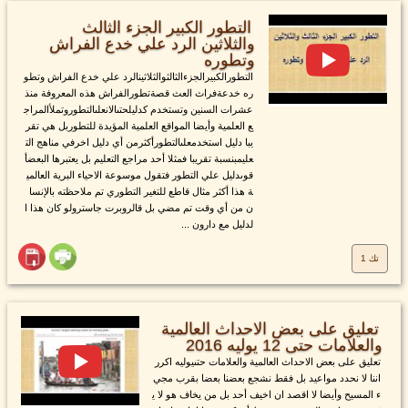
التطور الكبير الجزء الثالث
والثلاثين الرد علي خدع الفراش
وتطوره
التطورالكبيرالجزءالثالثوالثلاثينالرد علي خدع الفراش وتطو
ره خدعةفراث العث قصةتطورالفراش هذه المعروفة منذ
عشرات السنين وتستخدم كدليلحتىالانعلىالتطوروتملأالمراج
ع العلمية وأيضا المواقع العلمية المؤيدة للتطوربل هي تقر
يبا دليل استخدمعلىالتطورأكثرمن أي دليل اخرفي مناهج الت
عليمبنسبة تقريبا فمثلا أحد مراجع التعليم بل يعتبرها البعضأ
قوىدليل علي التطور فتقول موسوعة الاحياء البرية العالمي
ة هذا أكثر مثال قاطع للتغير التطوري تم ملاحظته بالإنسا
ن من أي وقت تم مضي بل قالروبرت جاسترولو كان هذا ا
لدليل مع دارون ...
تك 1
تعليق على بعض الاحداث العالمية
والعلامات حتى 12 يوليه 2016
تعليق على بعض الاحداث العالمية والعلامات حتىيوليه اكرر
اننا لا نحدد مواعيد بل فقط نشجع بعضنا بعضا بقرب مجي
ء المسيح وأيضا لا اقصد ان اخيف أحد بل من يخاف هو لا ي