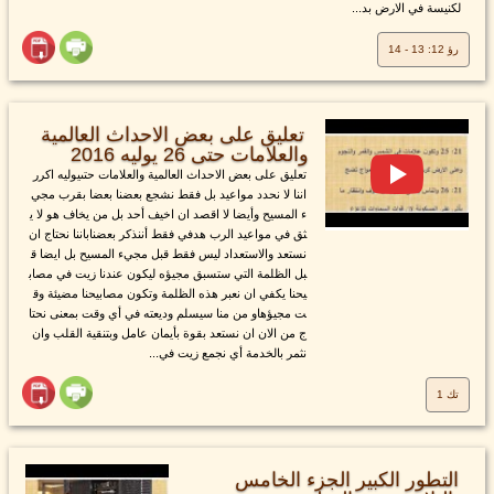
لكنيسة في الارض بد...
رؤ 12: 13 - 14
تعليق على بعض الاحداث العالمية
والعلامات حتى 26 يوليه 2016
تعليق على بعض الاحداث العالمية والعلامات حتىيوليه اكرر
اننا لا نحدد مواعيد بل فقط نشجع بعضنا بعضا بقرب مجي
ء المسيح وأيضا لا اقصد ان اخيف أحد بل من يخاف هو لا ي
ثق في مواعيد الرب هدفي فقط أننذكر بعضناباننا نحتاج ان
نستعد والاستعداد ليس فقط قبل مجيء المسيح بل ايضا ق
بل الظلمة التي ستسبق مجيؤه ليكون عندنا زيت في مصاب
يحنا يكفي ان نعبر هذه الظلمة وتكون مصابيحنا مضيئة وق
ت مجيؤهاو من منا سيسلم وديعته في أي وقت بمعنى نحتا
ج من الان ان نستعد بقوة بأيمان عامل وبتنقية القلب وان
نثمر بالخدمة أي نجمع زيت في...
تك 1
التطور الكبير الجزء الخامس