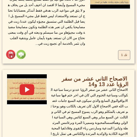
مجيء المسيح وأيضا لا اقصد ان اخيف أحد بل من يخاف ه
و لا يثق في مواعيد الرب هدفي فقط أننذكر بعضناباننا نحتا
ج ان نستعد والاستعداد ليس فقط قبل مجيء المسيح بل ا
يضا قبل الظلمة التي ستسبق مجيؤه ليكون عندنا زيت في
مصابيحنا يكفي ان نعبر هذه الظلمة وتكون مصابيحنا مضيئ
ة وقت مجيؤهاو من منا سيسلم وديعته في أي وقت بمعنى
نحتاج من الان ان نستعد بقوة بأيمان عامل وبتنقية القلب
وان نثمر بالخدمة أي نجمع زيت في...
تك 1
الاصحاح الثاني عشر من سفر
الرؤيا عدد 13 و14
الاصحاح الثاني عشر من سفر الرؤيا عددو درسنا سباعية ال
كواكب وسباعية الختوم التي كان في اخر ختم فيها سباعية
الابواقوالبوق السابع والذي سيكون فيه السبع جامات غض
ب الله ففي الاصحاح الاول كان تعريف بالكاتب وهو يوحنا ث
م تعريف بالمتكلم وهو الرب يسوع المسيح ثم في الثاني و
الثالث عن السبع مناير وهي السبع كنائس وهي السباعية ا
لاولي وهمأفسسالمحبوبة وسميرنا المرة وبرغامس المرتب
طة وثياتيرا المدعية وساردس رياء التقوى وفلادلفيا المحبة
الاخوية الكاذبة ولاوكدية المرتدة والكنائس هي تمثل تاريخ ا