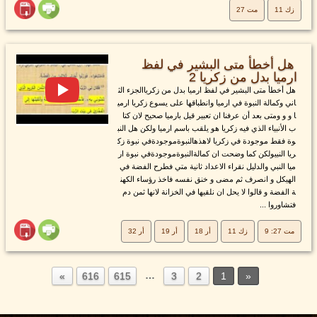
زك 11
مت 27
هل أخطأ متى البشير في لفظ
ارميا بدل من زكريا 2
هل أخطأ متى البشير في لفظ ارميا بدل من زكرياالجزء الث
اني وكمالة النبوة في ارميا وانطباقها على يسوع زكريا ارمي
ا و و ومتى بعد أن عرفنا ان تعبير قيل بارميا صحيح لان كتا
ب الأنبياء الذي فيه زكريا هو يلقب باسم ارميا ولكن هل النب
وة فقط موجودة في زكريا لاهذهالنبوةموجودةفي نبوة زك
ريا النبيولكن كما وضحت ان كمالةالنبوةموجودةفي نبوة ار
ميا النبي والدليل نقراء الاعداد ثانية متي فطرح الفضة في
الهيكل و انصرف ثم مضى و خنق نفسه فاخذ رؤساء الكهن
ة الفضة و قالوا لا يحل ان نلقيها في الخزانة لانها ثمن دم
فتشاوروا ...
مت 27: 9
زك 11
أر 18
أر 19
أر 32
…
616
615
3
2
1