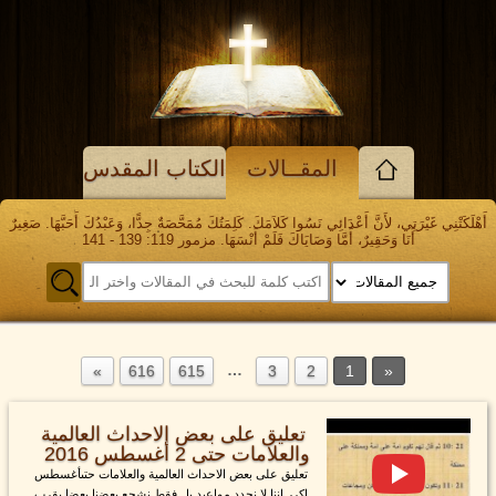
المقــالات
الكتاب المقدس
أَهْلَكَتْنِي غَيْرَتِي، لأَنَّ أَعْدَائِي نَسُوا كَلاَمَكَ. كَلِمَتُكَ مُمَحَّصَةٌ جِدًّا، وَعَبْدُكَ أَحَبَّهَا. صَغِيرٌ
أَنَا وَحَقِيرٌ، أَمَّا وَصَايَاكَ فَلَمْ أَنْسَهَا. مزمور 119: 139 - 141
…
616
615
3
2
1
تعليق على بعض الاحداث العالمية
والعلامات حتى 2 أغسطس 2016
تعليق على بعض الاحداث العالمية والعلامات حتىأغسطس
اكرر اننا لا نحدد مواعيد بل فقط نشجع بعضنا بعضا بقرب