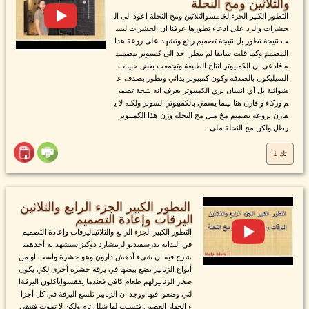
والثلاثين ومخ النحلة
التطور الكبير الجزءالخامسوالثلاثين ومخ النحلة اعود الى ال
حشرات والرد على ادعاء تطورها عرفنا ان الحشرات ليس
ت نتيجة تطور بل نتيجة تصميم رائع وتشهد على روعة هذا
المصمم وكما قلت سابقا لم ينظر احد الى كمبيوتر بتصميم
ه فادعى ان الكمبيوتر انتاج الطبيعة وتجمعت بعض حبيبات
السيليكون بالصدفة وكون كمبيوتر بدائي وتطور بصدف ع
شوائية بل أي انسان يري الكمبيوتر يعرف انه نتيجة تصمي
م وزكاء واقارن هنا بينما يسمي بالكمبيوتر السوبر ولكنه لا ي
قارن بروعة تصميم مخ مثل مخ النحلة وزن هذا الكمبيوتر
رطل ولكن مخ النحلة ملي...
تك 1
التطور الكبير الجزء الرابع والثلاثين
اليرقات وإعادة التصميم
التطور الكبير الجزء الرابع والثلاثيناليرقات وإعادة التصميم
في البداية ندرسفيديو لريتشارد دوكنزاستشهد به أحدهمي
شرح فيه ان شيء أدهش دارون وهو حشرة واسب او من
أنواع الزنابير تضع بيضها في يرقة حشرة أخرى لكي يكون
صغار الزنابيرلهم طعام كافي فعندما يفقسوايأكلون اليرقةا
لتي وضعوا فيها ووجد ان الزنابير تلسع اليرقة في كل أجزا
ء الجهاز العصبي فتسبب لها شلل تام ولكن لا تموت فتبقى