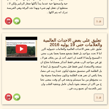
حية وانسجتها حية عندما يبدأ يأكلها صغار الزنابير ولكن لا ت
ستطيع ان تفعل لهم شيء وبهذا نجد اليرقة وهي الفريسة
تدرك انه يتم اكلها...
تك 1
تعليق على بعض الاحداث العالمية
والعلامات حتى 19 يوليه 2016
تعليق على بعض الاحداث العالمية والعلامات حتىيوليه اكرر
اننا لا نحدد مواعيد بل فقط نشجع بعضنا بعضا بقرب مجي
ء المسيح وأيضا لا اقصد ان اخيف أحد بل من يخاف هو لا ي
ثق في مواعيد الرب هدفي فقط أننذكر بعضناباننا نحتاج ان
نستعد والاستعداد ليس فقط قبل مجيء المسيح بل ايضا ق
بل الظلمة التي ستسبق مجيؤه ليكون عندنا زيت في مصاب
يحنا يكفي ان نعبر هذه الظلمة وتكون مصابيحنا مضيئة وق
ت مجيؤهاو من منا سيسلم وديعته في أي وقت بمعنى نحتا
ج من الان ان نستعد بقوة بأيمان عامل وبتنقية القلب وان
نثمر بالخدمة أي نجمع زيت في...
تك 1