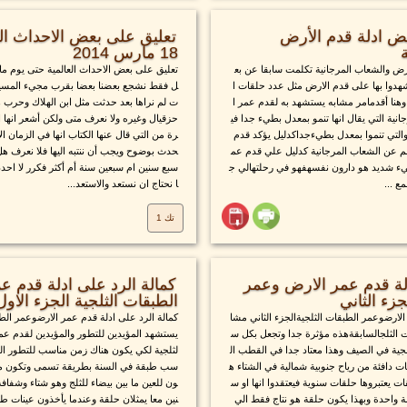
عض ادلة قدم الأرض
تعليق على بعض الاحداث الع
18 مارس 2014
أرض والشعاب المرجانية تكلمت سابقا عن بع
تعليق على بعض الاحداث العالمية حتى يوم مار
شهدوا بها على قدم الارض مثل عدد حلقات ا
ل فقط نشجع بعضنا بعضا بقرب مجيء المسيح 
وهنا أقدمامر مشابه يستشهد به لقدم عمر ا
ت لم نراها بعد حدثت مثل ابن الهلاك وحرب
نية التي يقال انها تنمو بمعدل بطيء جدا في
حزقيال وغيره ولا نعرف متى ولكن أشعر انها ا
والتي تنموا بمعدل بطيءجداكدليل يؤكد قدم
رة من التي قال عنها الكتاب انها في الزمان ال
لم عن الشعاب المرجانية كدليل علي قدم عم
حدث بوضوح ويجب أن ننتبه اليها فلا نعرف ه
طيء شديد هو دارون نفسهفهو في رحلتهالي ج
سبع سنين ام سبعين سنة أم أكثر فكرر لا احدد 
ع ...
ا نحتاج ان نستعد والاستعد...
تك 1
دلة قدم عمر الارض وعمر
كمالة الرد على ادلة قدم 
جزء الثاني
الطبقات الثلجية الجزء الاول
الارضوعمر الطبقات الثلجيةالجزء الثاني مشا
كمالة الرد على ادلة قدم عمر الارضوعمر الطبق
 الثلجالسابقةهذه مؤثرة جدا وتجعل بكل س
يستشهد المؤيدين للتطور والمؤيدين لقدم عمر
ية في الصيف وهذا معتاد جدا في القطب ال
لثلجية لكي يكون هناك زمن مناسب للتطور الحل
دافئة من رياح جنوبية شمالية في الشتاء ه
سب طبقة في السنة بطريقة تسمى وتكون مميز
ت يعتبروها حلقات سنوية فيعتقدوا انها او س
ون للعين ما بين بيضاء للثلج وهو شتاء وشفاف
 واحدة وبهذا يكون حلقة هو نتاج فقط الي
نين معا يمثلان حلقة وعندما يأخذون عينات ط