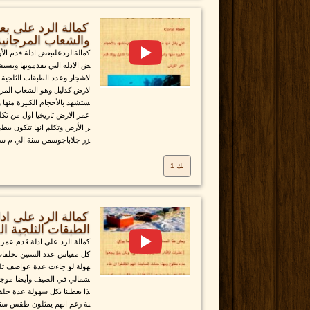
كمالة الرد على ب
والشعاب المرجانية
كمالةالردعلىبعض ادلة قدم ال
ض الادلة التي يقدمونها ويست
لاشجار وعدد الطبقات الثلجية 
لارض كدليل وهو الشعاب المرجا
ستشهد بالأحجام الكبيرة منها 
عمر الارض تاريخيا اول من تك
ر الأرض وتكلم انها تتكون بب
زر جلاباجوسمن سنة الي م سم
تك 1
كمالة الرد على ا
الطبقات الثلجية ال
كمالة الرد على ادلة قدم عمر 
كل مقياس عدد السنين بحلقات
هولة لو جاءت عدة عواصف ثلج
شمالي في الصيف وأيضا موجات 
ذا يعطينا بكل سهولة عدة حلقا
نة رغم انهم يمثلون طقس سنة