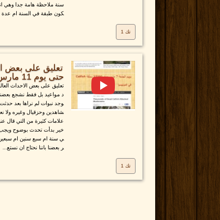
سنة ملاحظة هامة جدا وهي اننا
كون طبقة في السنة ام عدة ط
تك 1
تعليق على بعض الا
حتى يوم 11 مارس 2014
تعليق على بعض الاحداث العالم
د مواعيد بل فقط نشجع بعضنا
وجد نبوات لم نراها بعد حدثت
شاهدين وحزقيال وغيره ولا نع
علامات كثيرة من التي قال عنها
خير بدأت تحدث بوضوح ويجب أن
ي سنة ام سبع سنين ام سبعين س
ر بعضنا باننا نحتاج ان نستع...
تك 1