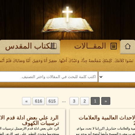
المقــالات
الكتاب المقدس
َسُوا كَلاَمَكَ. كَلِمَتُكَ مُمَحَّصَةٌ جِدًّا، وَعَبْدُكَ أَحَبَّهَا. صَغِيرٌ أَنَا وَحَقِيرٌ، أَمَّا وَصَايَاكَ فَلَمْ أَنْسَهَا. مز
…
616
615
3
2
1
حداث العالمية والعلامات
الرد علي بعض ادلة قدم ال
ترسيبات الكهوف
ة والعلامات حتىابريل اكرراننا لا نحدد مواعي
الرد علي بعض ادلة قدم الارضمثل ترسيبات ال
قرب مجيء المسيح وأيضا أوضح أنه يوجد نبو
ستخدمها مؤيدي التطور علي عمر الارض الط