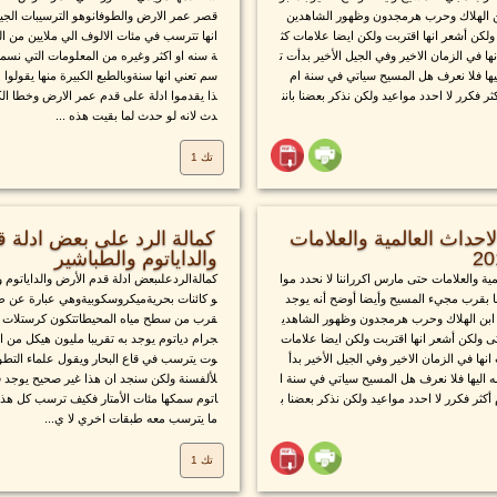
بن الهلاك وحرب هرمجدون وظهور الشاهدين
قصر عمر الارض والطوفانوهو الترسيبات الجي
لكن أشعر انها اقتربت ولكن ايضا علامات كث
انها تترسب في مئات الالوف الي ملايين من ا
ها في الزمان الاخير وفي الجيل الأخير بدأت ت
ة سنه او اكثر وغيره من المعلومات التي نسم
ها فلا نعرف هل المسيح سياتي في سنة ام
سم تعني انها سنةوبالطبع الكبيرة منها يقولوا 
 فكرر لا احدد مواعيد ولكن نذكر بعضنا بانن
ذا يقدموا ادلة على قدم عمر الارض وخطا الك
دث لانه لو حدث لما بقيت هذه ...
تك 1
حداث العالمية والعلامات
كمالة الرد على بعض ادلة 
والداياتوم والطباشير
ية والعلامات حتى مارس اكرراننا لا نحدد موا
كمالةالردعلىبعض ادلة قدم الأرض والداياتوم وا
 بقرب مجيء المسيح وأيضا أوضح أنه يوجد
و كائنات بحريةميكروسكوبيةوهي عبارة عن طح
 ابن الهلاك وحرب هرمجدون وظهور الشاهدي
قرب من سطح مياه المحيطاتتكون كرستلات ص
ى ولكن أشعر انها اقتربت ولكن ايضا علامات
جرام دياتوم يوجد به تقريبا مليون هيكل من الد
انها في الزمان الاخير وفي الجيل الأخير بدأ
وت يترسب في قاع البحار ويقول علماء التطو
اليها فلا نعرف هل المسيح سياتي في سنة ا
لألفسنة ولكن سنجد ان هذا غير صحيح يوجد في
كثر فكرر لا احدد مواعيد ولكن نذكر بعضنا ب
اتوم سمكها مئات الأمتار فكيف ترسب كل هذا 
ما يترسب معه طبقات اخري لا ي...
تك 1