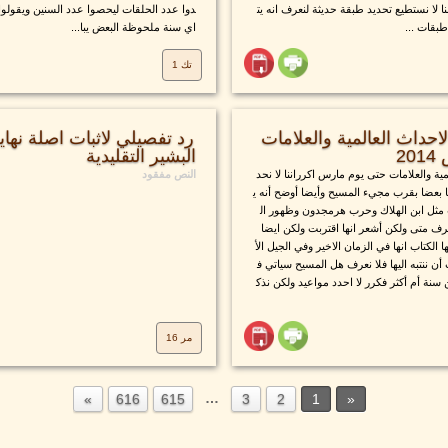
 لا نستطيع تحديد طبقة حديثة لنعرف انه يت
دوا عدد الحلقات ليحصوا عدد السنين ويقولوا
بقات ...
اي سنة ملحوظة البعض يبا...
تك 1
حداث العالمية والعلامات
رد تفصيلي لاثبات اصلة نها
البشير التقليدية
ية والعلامات حتى يوم مارس اكرراننا لا نحد
النص مفقود
 بعضا بقرب مجيء المسيح وأيضا أوضح أنه ي
 مثل ابن الهلاك وحرب هرمجدون وظهور ال
رف متى ولكن أشعر انها اقتربت ولكن ايضا
 الكتاب انها في الزمان الاخير وفي الجيل الأ
 ننتبه اليها فلا نعرف هل المسيح سياتي ف
نة أم أكثر فكرر لا احدد مواعيد ولكن نذك
مر 16
…
616
615
3
2
1