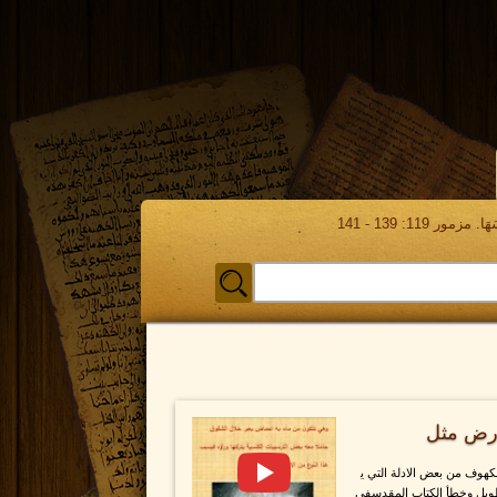
مور 119: 139 - 141
ارض مثل
كهوف من بعض الادلة التي ي
ويل وخطأ الكتاب المقدسفي