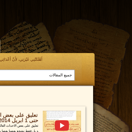
أَهْلَكَتْنِي غَيْرَتِي، لأَنَّ أَعْدَائِي ن
تعليق على بعض الا
حتى 1 ابريل 2014
تعليق على بعض الاحداث العالمي
د بل فقط نشجع بعضنا بعضا ب