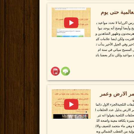
المية حتى يوم
س اكرراننا لا نحدد مواعيد ب
وأيضا أوضح أنه يوجد نبوا
 هرمجدون وظهور الشاهدين و
قتربت ولكن ايضا علامات كثي
اخير وفي الجيل الأخير بدأت ت
ل المسيح سياتي في سنة ام
مواعيد ولكن نذكر بعضنا بانن
عمر الارض وعمر
ات الثلجيةالجزء الاول دائما
 الارض بدليل عدد الحلقات ا
قات الثلجية يقولوا انه تتر
ة بكثافة معينة واضحة الل
ة وهي ماء متجمد للصيف والاث
ولية من القطب الشمالي ويع