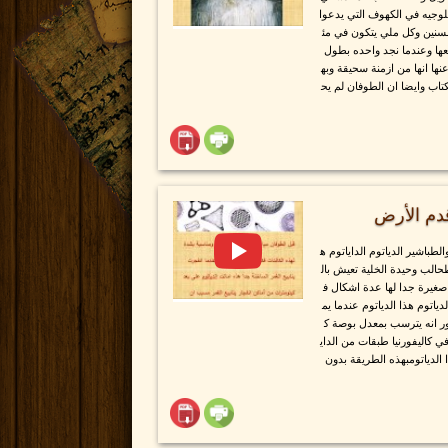
لوجيه في الكهوف التي يدعوا
لسنين وكل ملي يتكون في مئ
عها وعندما نجد واحده بطول
عنها انها من ازمنة سحيقة وبه
تاب وايضا ان الطوفان لم يح
قدم الأرض
لطباشير الدياتوم الداياتوم ه
الب وحيدة الخلية تعيش بال
غيرة جدا لها عدة اشكال ف
ياتوم هذا الدياتوم عندما يم
ر انه يترسب بمعدل بوصة ك
 كاليفورنيا طبقات من الداي
الدياتومبهذه الطريقة بدون