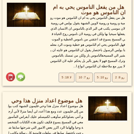
هل من يفعل الناموس يحي به ام
ان الناموس هو موت
هل من يفعل الناموس يحي به ام ان الناموس هو موت رو
مية و رومية و رومية لاويين الشبهة يقول بولس في رومية
لان موسى يكتب في البر الذي بالناموس ان الانسان الذي
يفعلها سيحيا بها ولكن في رومية لان ناموس روح الحياة ف
ي المسيح يسوع قد اعتقني من ناموس الخطية و الموت
فهل الناموس يحي ام الناموس هو خطية وموت الرد معلم
نا بولس الرسول باختصار يقول ان الناموس هو غايته ان ي
شير الي المسيحفالناموس بار ولكن من تمسك بالناموس
وترك المسيح فهو لا يفوز بالبر بل يحكم عليه لان الناموس
لا يبرر مع ملاحظة ان الناموس انواع ا...
رو 8: 2
رو 10: 5
رو 7: 10
لا 18: 5
هل موضوع اعداد منزل هذا وحي
هل موضوع اعداد منزل هذا وحي فليمون الشبهة كتب بول
س إلى فليمون عدد ومع هذا أعدد لي أيضا منزلا لأني أرج
و أنني بصلواتكم سأوهب لكميسلم عليك أبفراس المأسور
معي في المسيح يسوع فكيف تكون هذه الكتابات الشخصي
ة وحيا وإلهاما الرد اكرر بعض الامور التي شرحتها سابقا ش
رحت باختصار سابقا في ملفات قانونية كل رسالة وكاتب ا