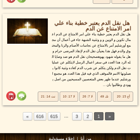
هل نقل الدم يعتبر خطية بناء علي
امر الامتناع عن الدم
هل نقل الدم يعتبر خطية بناء علي امر الامتناع عن الدم اع
مال تكوين و لاويين و و وتثنية الشبهة جاء في أعمال أن مج
مع أورشليم أمر بالامتناع عن نجاسات الأصنام والزنا والمخن
وق والدم فهل هذا يعنيأن نقل الدم لإنقاذ المرضى حرام و
هل ما يقوله شهود يهوهصحيحان نقل الدم هو ضد وصايا ال
له الرد هذا العدد في سفر اعمال الرسل لايتكلم عن عمليا
ت نقل الدم ولكن يتكلم عن شرب الدم كعاده وثنية كانوا ي
عملونها الامم فالموقف الذي فيه قيل هذا العدد هو مجمع ا
ورشليم عندما ظهر بعض المتعصبين المسيحيين من اصل ي
هودي وطالبوا بان ...
أع 15: 20
تك 49
لا 7: 26
لا 17: 10
تث 14: 21
…
616
615
3
2
1
من أنا
|
إخلاء مسؤولية