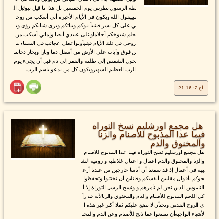
ظة الرسول بطرس يوم الخمسين بل هذا ما قيل بيوئيل ال
نبييقول الله ويكون في الأيام الأخيرة أني أسكب من روح
ي على كل بشر فيتنبأ بنوكم وبناتكم ويرى شبابكم رؤى وي
حلم شيوخكم أحلاماوعلى عبيدي أيضا وإمائي أسكب من
روحي في تلك الأيام فيتنبأونوأعطي عجائب في السماء م
ن فوق وآيات على الأرض من أسفل دما ونارا وبخار دخانتت
حول الشمس إلى ظلمة والقمر إلى دم قبل أن يجيء يوم
الرب العظيم الشهيرويكون كل من يدعو باسم الرب...
أع 2: 16-21
هل مجمع اورشليم نسخ التوراه
فيما عدا المذبوح للاصنام والزنا
والمخنوق والدم
هل مجمع اورشليم نسخ التوراه فيما عدا المذبوح للاصنام
والزنا والمخنوق والدم اعمال و اعمال غلاطية و رومية الش
بهة في أعمال إذ قد سمعنا أن أناسا خارجين من عندنا أزع
جوكم بأقوال مقلبين أنفسكم وقائلين أن تختتنوا وتحفظوا
الناموس الذين نحن لم نأمرهم و ونسخ الرسل التوراة إلا أ
كل اللحم المذبوح للأصنام والدم والمخنوق والزنالأنه قد رأ
ى الروح القدس ونحنأن لا نضع عليكم ثقلا أكثر غير هذه ا
لأشياء الواجبةأن تمتنعوا عما ذبح للأصنام وعن الدم والمخن