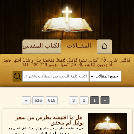
المقــالات
الكتاب المقدس
أَهْلَكَتْنِي غَيْرَتِي، لأَنَّ أَعْدَائِي نَسُوا كَلاَمَكَ. كَلِمَتُكَ مُمَحَّصَةٌ جِدًّا، وَعَبْدُكَ أَحَبَّهَا. صَغِيرٌ
أَنَا وَحَقِيرٌ، أَمَّا وَصَايَاكَ فَلَمْ أَنْسَهَا. مزمور 119: 139 - 141
…
616
615
3
2
1
هل ما اقتبسه بطرس من سفر
يوئيل لم يتحقق
هل ما اقتبسه بطرس من سفر يوئيل لم يتحقق اعمال و ي
وئيل الشبهة جاء في أعمال اقتباس من يوئيل وذلك في ع