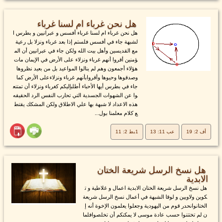
هل نحن غرباء ام لسنا غرباء
هل نحن غرباء ام لسنا غرباء أفسس و عبرانيين و بطرس ا
لشبهة جاء في أفسس فلستم إذا بعد غرباء ونزلا بل رعية
مع القديسين وأهل بيت الله ولكن جاء في عبرانيين أن الم
ؤمنين أقروا أنهم غرباء ونزلاء على الأرض في الإيمان مات
هؤلاء أجمعون وهم لم ينالوا المواعيد بل من بعيد نظروها
وصدقوها وحيوها وأقروابأنهم غرباء ونزلاءعلى الأرض كما
جاء في بطرس أيها الأحباء أطلبإليكم كغرباء ونزلاء أن تمتنع
وا عن الشهوات الجسدية التي تحارب النفس الرد الحقيقه
هذه الاعداد لا شبهة بها علي الاطلاق ولكن المشكك يقتط
ع كلام معلمنا بول...
أف 2: 19
عب 11: 13
1بط 2: 11
هل نسخ الرسل شريعة الختان
الابدية
هل نسخ الرسل شريعة الختان الابدية اعمال و غلاطية و ت
كوين ولاويين و لوقا الشبهة في أعمال نسخ الرسل شريعة
الختانوانحدر قوم من اليهودية وجعلوا يعلمون الإخوة أنه إ
ن لم تختتنوا حسب عادة موسى لا يمكنكم أن تخلصوافلما