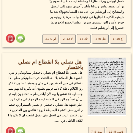
حصل لبولس وبرنابا منازعة ومباحثة ليست بقليلة معهم رت
بوا أن يصعد بولس وبرنابا وأناس آخرون منهم إلى الرسل
والمشايخ إلى أورشليم من أجل هذه المسألةفهؤلاء بعد ما
شيعتهم الكنيسة اجتازوا في فينيقية والسامرة يخبرونهم بر
جوع الأمم وكانوا يسببون سرورا عظيما لجميع الإخوةولما
حضروا إلى أورشليم قبلت...
أع 15: 1
غل 5: 3
تك 17
لا 12: 2
لو 2: 21
هل نصلي بلا انقطاع ام نصلي
باختصار
هل نصلي بلا انقطاع ام نصلي باختصار تسالونيكي و متي
الشبهة هل الصلاة بلا انقطاعنجد في تسالونيكي صلوا بلا ا
نقطاع في حين أنه قد ورد في متى و وحينما تصلون لا تكر
روا الكلام باطلا كالأمم فإنهم يظنون أنه بكثرة كلامهم يست
جاب لهمفلا تتشبهوا بهم لأن أباكم يعلم ما تحتاجون إليه قب
ل أن تسألوه الرد في البداية ارجو الرجوع الي ملف الرد
علي شبهة هل نصلي باختصار ام نصلي باستمرار وباختصا
ر اكرر بعض الاشياء البسيطة لايوجد تناقض بين العددين لا
ن باختصار الرب في انجيل متي يقول لشعبه ان لا يكرروا ا
لكلام الباطل في ال...
1تس 5: 17
مت 6: 7