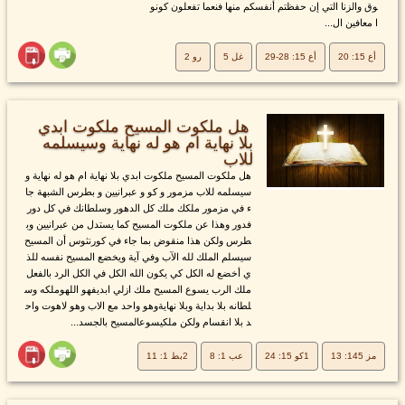
وق والزنا التي إن حفظتم أنفسكم منها فنعما تفعلون كونو
ا معافين ال...
أع 15: 20
أع 15: 28-29
غل 5
رو 2
هل ملكوت المسيح ملكوت ابدي
بلا نهاية ام هو له نهاية وسيسلمه
للاب
هل ملكوت المسيح ملكوت ابدي بلا نهاية ام هو له نهاية و
سيسلمه للاب مزمور و كو و عبرانيين و بطرس الشبهة جا
ء في مزمور ملكك ملك كل الدهور وسلطانك في كل دور
فدور وهذا عن ملكوت المسيح كما يستدل من عبرانيين وب
طرس ولكن هذا منقوض بما جاء في كورنثوس أن المسيح
سيسلم الملك لله الآب وفي آية ويخضع المسيح نفسه للذ
ي أخضع له الكل كي يكون الله الكل في الكل الرد بالفعل
ملك الرب يسوع المسيح ملك ازلي ابديفهو اللهوملكه وس
لطانه بلا بداية وبلا نهايةوهو واحد مع الاب وهو لاهوت واح
د بلا انقسام ولكن ملكيسوعالمسيح بالجسد...
مز 145: 13
1كو 15: 24
عب 1: 8
2بط 1: 11