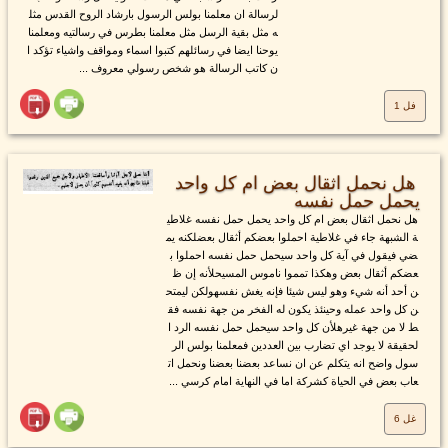
لرسالة ان معلمنا بولس الرسول بارشاد الروح القدس مثل
ه مثل بقية الرسل مثل معلمنا بطرس في رسالتيه ومعلمنا
يوحنا ايضا في رسائلهم كتبوا اسماء ومواقف واشياء تؤكد ا
ن كاتب الرسالة هو شخص رسولي معروف ...
فل 1
هل نحمل اثقال بعض ام كل واحد
يحمل حمل نفسه
هل نحمل اثقال بعض ام كل واحد يحمل حمل نفسه غلاطي
ة الشبهة جاء في غلاطية احملوا بعضكم أثقال بعضلكنه يم
ضي فيقول في آية كل واحد سيحمل حمل نفسه احملوا ب
عضكم أثقال بعض وهكذا تمموا ناموس المسيحلأنه إن ظ
ن أحد أنه شيء وهو ليس شيئا فإنه يغش نفسهولكن ليمتح
ن كل واحد عمله وحينئذ يكون له الفخر من جهة نفسه فق
ط لا من جهة غيرهلأن كل واحد سيحمل حمل نفسه الرد ا
لحقيقة لا يوجد اي تضارب بين العددين فمعلمنا بولس الر
سول واضح انه يتكلم عن ان نساعد بعضنا بعضنا ونحمل ات
عاب بعض في الحياة كشركة اما في النهاية امام كرسي ...
غل 6