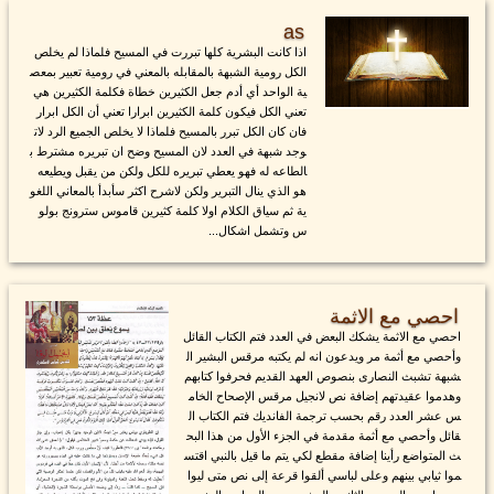
as
اذا كانت البشرية كلها تبررت في المسيح فلماذا لم يخلص
الكل رومية الشبهة بالمقابله بالمعني في رومية تعبير بمعص
ية الواحد أي أدم جعل الكثيرين خطاة فكلمة الكثيرين هي
تعني الكل فيكون كلمة الكثيرين ابرارا تعني أن الكل ابرار
فان كان الكل تبرر بالمسيح فلماذا لا يخلص الجميع الرد لات
وجد شبهة في العدد لان المسيح وضح ان تبريره مشترط ب
الطاعه له فهو يعطي تبريره للكل ولكن من يقبل ويطيعه
هو الذي ينال التبرير ولكن لاشرح اكثر سأبدأ بالمعاني اللغو
ية ثم سياق الكلام اولا كلمة كثيرين قاموس سترونج بولو
س وتشمل اشكال...
احصي مع الاثمة
احصي مع الاثمة يشكك البعض في العدد فتم الكتاب القائل
وأحصي مع أثمة مر ويدعون انه لم يكتبه مرقس البشير ال
شبهة تشبث النصارى بنصوص العهد القديم فحرفوا كتابهم
وهدموا عقيدتهم إضافة نص لانجيل مرقس الإصحاح الخام
س عشر العدد رقم بحسب ترجمة الفانديك فتم الكتاب ال
قائل وأحصي مع أثمة مقدمة في الجزء الأول من هذا البح
ث المتواضع رأينا إضافة مقطع لكي يتم ما قيل بالنبي اقتس
موا ثيابي بينهم وعلى لباسي ألقوا قرعة إلى نص متى ليوا