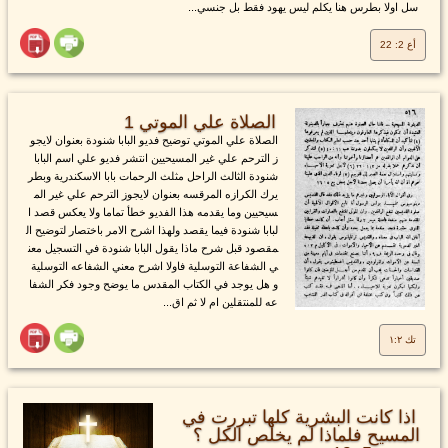
سل اولا بطرس هنا يكلم ليس يهود فقط بل جنسي...
أع 2: 22
الصلاة علي الموتي 1
الصلاة علي الموتي توضيح فديو البابا شنودة بعنوان لايجو
ز الترحم علي غير المسيحيين انتشر فديو علي اسم البابا
شنودة الثالث الراحل مثلث الرحمات بابا الاسكندرية وبطر
يرك الكرازه المرقسه بعنوان لايجوز الترحم علي غير الم
سيحيين وما يقدمه هذا الفديو خطأ تماما ولا يعكس قصد ا
لبابا شنودة فيما يقصد ولهذا اشرح الامر باختصار لتوضيح ال
مقصود قبل شرح ماذا يقول البابا شنودة في التسجيل معن
ي الشفاعة التوسلية فاولا اشرح معني الشفاعه التوسلية
و هل يوجد في الكتاب المقدس ما يوضح وجود فكر الشفا
عه للمنتقلين ام لا ثم اق...
تك ١:٢
اذا كانت البشرية كلها تبررت في
المسيح فلماذا لم يخلص الكل ؟