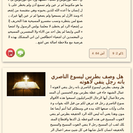
ما هو مكتوبما لم تر عين ولم تسمع أذن ولم يخطر على با
ل إنسان ما أعده الله للذين يحبونه وهي مقتبسة من إشعي
اء ومنذ الأزل لم يسمعوا ولم يصغوا لم تر عين إلها غيرك ي
صنع لمن ينتظره ونسب مفسرو المسيحية هذا التحريف إل
ى إشعياء الرد لم يخطئ لا معلمنا بولس الرسول ولا اشعيا
ء النبي وايضا لم يقل احد من الاباء ولا المفسرين المسيحيي
ن المعتمدين ان اشعياء اخطأفمن اين اتي المشكك بهذه ال
فرضية مع ملاحظة اصالة نص اشع...
1كو 2: 9
أش 64: 4
هل وصف بطرس ليسوع الناصري
بانه رجل ينفي لاهوته
هل وصف بطرس ليسوع الناصري بانه رجل ينفي لاهوته أ
عمال الشبهة جاء في عظة بطرس يوم الخمسين أن المس
يحرجلأعمال أيها الرجال الإسرائيليون اسمعوا هذه الأقوالي
سوع الناصري رجل قد تبرهن لكم من قبل الله بقوات وع
جائب وآيات صنعها الله بيده في وسطكم كما أنتم أيضا تعل
مون وهذا يعني أنه ليس الله الرد الحقيقه بطرس لم ينفي
لاهوت المسيح في هذه الموعظه بل اكدها واقتطاع المش
كك لقب ان المسيح رجل لا ينفي لاهوت المسيح والمسيح
بالحقيقه انسان كامل شابهنا في كل شيئ سفر اعمال الر