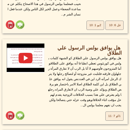
حبيب فمعلمنا بولس الرسول في هذا الاصحاح يتكلم عن م
ساعدة الضعفاء وعمل الخير لكل الناس ولكن عندما فعل ا
نسان الشر م...
غل 6: 10
2يو 1: 10
هل يوافق بولس الرسول علي
الطلاق
هل يوافق بولس الرسول علي الطلاق كو الشبهة كلمات ب
ولس في كورنثوس تعطي انطباعا أنه يوافق على الطلاقو
أما المتزوجون فأوصيهم لا أنا بل الرب أن لا تفارق المرأة ر
جلهاوإن فارقته فلتلبث غير متزوجة أو لتصالح رجلها ولا يتر
ك الرجل امرأته الرد اين في العددنص يقول انه يوافق عل
ي الطلاق بل اين كلمة الطلاق اصلا الامر باختصار هو يرف
ض الطلاق ويؤكد علي وصية الرب ان لاتفارق المراه رجله
ا ولم يعترض علي هذا بسبب الخلافات الزوجية يقدم لهم
حل مؤقت اثناء الخلافاتوهو وقت عزله حتي يتصالحا ولكن
يجب ان نفهم معلمنا بولس ال...
1كو 7: 11