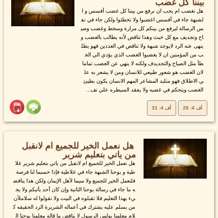
بيننا كل غضب
هل نغضب ام يجب ان نرفع من بيننا كل غضب أفسس و ا
لشبهة جاء في أفسس اغضبوا ولا تخطئوا ولكن جاء في نف
س الرسالة ليرفع من بينكم كل مرارة وسخط وغضب وصي
اح وتجديف مع كل خبث وهذا تناقض لأنه يطالب بالغضب و
ينهى عنه الرد لايوجد شبهة ولا تناقض في العددين فهو يطل
ب من المؤمنين ان لا يغضبوا الغضب الذي يؤدي الي الخ
طأ مثل الصياح والتجديدف ولكنه لا ينهي عن الغضب تماما
لان الغضب هو شعور طبيعي للانسان ومن لا يشعر به عل
ي الاطلاق فهو متلبد المشاعر المهم الانسان يكون بطيئ
الغضب ويتحكم في غضبه ولا يفقد السيطره علي نف...
أف 4: 26
أف 4: 31
هل نعمل الخير للجميع ام لانقبل
من ياتي بتعليم شرير
هل نعمل الخير للجميع ام لانقبل من ياتي بتعليم شرير غلا
طية و يوحنا الشبهة جاء في غلاطية فإذا حسبما لنا فرصة
فلنعمل الخير للجميع ولا سيما لأهل الإيمان ولكن هذا يناقض
ه ما جاء في رسالة يوحنا الثانية وإن كان أحد يأتيكم ولا يج
يء بهذا التعليم فلا تقبلوه في البيت ولا تقولوا له سلاملأن
من يسلم عليه يشترك في أعماله الشريرة الرد الحقيقه ك
لام معلمنا بولس الرسول لا يناقض ما قاله معلمنا يوحنا ال