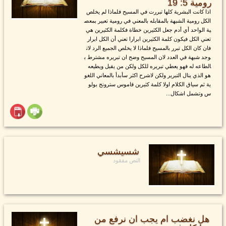
رومية 5: 19
اذا كانت البشرية كلها تبررت في المسيح فلماذا لم يخلص
الكل رومية الشبهة بالمقابله بالمعني في رومية تعبير بمعص
ية الواحد أي أدم جعل الكثيرين خطاة فكلمة الكثيرين هي
تعني الكل فيكون كلمة الكثيرين ابرارا تعني أن الكل ابرار
فان كان الكل تبرر بالمسيح فلماذا لا يخلص الجميع الرد لات
وجد شبهة في العدد لان المسيح وضح ان تبريره مشترط ب
الطاعه له فهو يعطي تبريره للكل ولكن من يقبل ويطيعه
هو الذي ينال التبرير ولكن لاشرح اكثر سأبدأ بالمعاني اللغو
ية ثم سياق الكلام اولا كلمة كثيرين قاموس سترونج بولو
س وتشمل اشكال...
شسيشسي
النص مفقود
هل نغضب ام يجب ان نرفع من