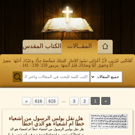
المقــالات
الكتاب المقدس
أَهْلَكَتْنِي غَيْرَتِي، لأَنَّ أَعْدَائِي نَسُوا كَلاَمَكَ. كَلِمَتُكَ مُمَحَّصَةٌ جِدًّا، وَعَبْدُكَ أَحَبَّهَا. صَغِيرٌ
أَنَا وَحَقِيرٌ، أَمَّا وَصَايَاكَ فَلَمْ أَنْسَهَا. مزمور 119: 139 - 141
…
616
615
3
2
1
هل نقل بولس الرسول من اشعياء
خطأ ام اشعياء هو الذي اخطأ
هل نقل بولس الرسول من اشعياء خطأ ام اشعياء هو الذ
ي اخطأ كورنثوس و اشعياء الشبهة ورد في كورنثوس بل ك