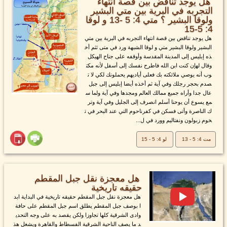
هل يوجد تناقض بين قصة انتهاء
التجربه في البرية بين متي البشير
ولوقا البشير ؟ متي 4: 5 -13 و لوقا
4: 5-15
هل يوجد تناقض بين قصة انتهاء التجربه في البرية بين متي
البشير ولوقا البشير متي و لوقا الشبهة ورد في متى ثثم أخ
ذه إبليس إلى المدينة المقدسة وأوقفه على جناح الهيكل
وقال لهإن كنت ابن الله فاطرح نفسك إلى أسفل لأنه مكت
وب أنه يوصي ملائكته بك فعلى أياديهم يحملونك لكي لا ت
صدم بحجر رجلك وفي آية ثم أخذه أيضا إبليس إلى جبل
عال جدا وأراه جميع ممالك العالم ومجدها وفي آية ولما س
مع يسوع أن يوحنا أسلم انصرف إلى الجليل وفي آية وتر
ك الناصرة وأتى فسكن في كفرناحوم التي عند البحر في ت
خوم زبولون ونفتاليم وورد في ل...
مت 4: 5 - 13
لو 4: 5 - 15
هل معجزة نقل جبل المقطم
حقيقه تاريخية
هل معجزة نقل جبل المقطم حقيقه تاريخية في البداية ابد
ا بوصف جبل المقطم يطلق اسم جبل المقطم على حافة
وادى الشرقية كلها تجاوزا ولكن يقصد به على وجه التحدي
د ما يصف الناحية الشرقية الفسطاط والقاهرة ويشغل هذ