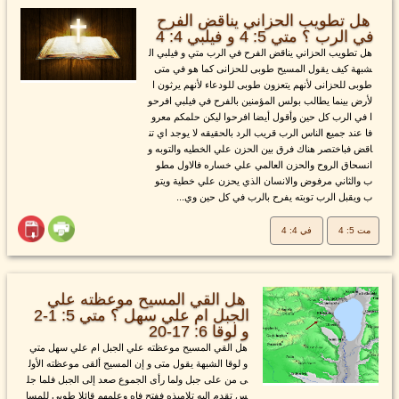
هل تطويب الحزاني يناقض الفرح
في الرب ؟ متي 5: 4 و فيلبي 4: 4
هل تطويب الحزاني يناقض الفرح في الرب متي و فيلبي ال
شبهة كيف يقول المسيح طوبى للحزانى كما هو في متى
طوبى للحزانى لأنهم يتعزون طوبى للودعاء لأنهم يرثون ا
لأرض بينما يطالب بولس المؤمنين بالفرح في فيلبي افرحو
ا في الرب كل حين وأقول أيضا افرحوا ليكن حلمكم معرو
فا عند جميع الناس الرب قريب الرد بالحقيقه لا يوجد اي تن
اقض فباختصر هناك فرق بين الحزن علي الخطيه والتوبه و
انسحاق الروح والحزن العالمي علي خساره فالاول مطو
ب والثاني مرفوض والانسان الذي يحزن علي خطية ويتو
ب ويقبل الرب توبته يفرح بالرب في كل حين وي...
مت 5: 4
في 4: 4
هل القي المسيح موعظته علي
الجبل ام علي سهل ؟ متي 5: 1-2
و لوقا 6: 17-20
هل القي المسيح موعظته علي الجبل ام علي سهل متي
و لوقا الشبهة يقول متى و إن المسيح ألقى موعظته الأول
ى من على جبل ولما رأى الجموع صعد إلى الجبل فلما جل
س تقدم إليه تلاميذه ففتح فاه وعلمهم قائلا طوبى للمسا