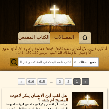
المقــالات
الكتاب المقدس
أَهْلَكَتْنِي غَيْرَتِي، لأَنَّ أَعْدَائِي نَسُوا كَلاَمَكَ. كَلِمَتُكَ مُمَحَّصَةٌ جِدًّا، وَعَبْدُكَ أَحَبَّهَا. صَغِيرٌ
أَنَا وَحَقِيرٌ، أَمَّا وَصَايَاكَ فَلَمْ أَنْسَهَا. مزمور 119: 139 - 141
…
616
615
3
2
1
هل لقب ابن الانسان ينكر لاهوت
المسيح ام يثبته ؟
هل لقب ابن الانسان ينكر لاهوت المسيح ام يثبته الشبهة ق
ال السيد المسيح في متى فقال له يسوع للثعالب أوجرة و