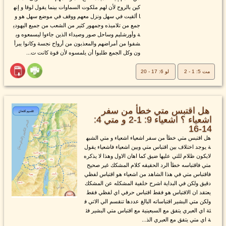
كين بالروح لأن لهم ملكوت السماوات بينما يقول لوقا و إنه
ا ألقيت في سهل ونزل معهم ووقف في موضع سهل هو و
جمع من تلاميذه وجمهور كثير من الشعب من جميع اليهودي
ة وأورشليم وساحل صور وصيداء الذين جاءوا ليسمعوه وي
شفوا من أمراضهم والمعذبون من أرواح نجسة وكانوا يبرأ
ون وكل الجمع طلبوا أن يلمسوه لأن قوة كانت ت...
مت 5: 1 - 2
لو 6: 17 - 20
هل اقتبس متي خطأ من سفر
اشعياء ؟ اشعياء 9: 1-2 و متي 4:
14-16
هل اقتبس متي خطأ من سفر اشعياء اشعياء و متي الشبه
ة يوجد اختلاف بين اقتباس متي وبين اشعياء فاشعياء يقول
لايكون ظلام للتي عليها ضيق كما اهان الاول وهذا لا يذكره
متي فاقتباسه خطأ الرد الحقيقه كلام المشكك غير صحيح
فاقتباس متي في هذا الشاهد من اشعياء هو اقتباس لفظي
دقيق ولكن في البداية اشرح خلفية المشكله عن المشكك
يعتقد ان الاقتباس هو فقط اقتباس حرفي اي لفظي فقط
ولكن متي البشير اقتباساته البالغ عددها تنقسم الي الاتي ف
ئة اي العبري يتفق مع السبعينية مع اقتباس متي البشير فئ
ة اي متي يتفق مع العبري الذ...