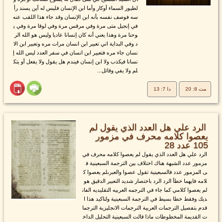
لطيور السماء أوكار وأما ابن الإنسان فليس له أين يسند رأ
سه فوصف نفسه بأنه ابن الإنسان وقد جاء هذا اللقب عنه
في إنجيل متى مرة وفي مرقس مرة وفي لوقا مرة وفي ي
وحنا مرة وهذا يعني أنه كان إنسانا عاديا وليس هو الله الر
د وفي البداية اتي تعبير ابن انسان مرات مره وتعبير ابن الا
نسان جاء مره فتعبير ابن انسان في سفر العدد ليس الله إ
نسانا فيكذب ولا ابن إنسان فيندم هل يقول ولا يفعل أو يتك
لم ولا يفي وقائل...
مت 8: 20
دا 7: 13
الرد علي هل العدد الذي يقول لم
يعصوا كلامه محرف في مزمور
105 عدد 28
الرد علي هل العدد الذي يقول لم يعصوا كلامه محرف في
مزمور عدد الشبهة هناك اختلاف بين الترجمة السبعينية ف
ى المزمور عدد فالسبعينية تقول عصوا والعبرىلم يعصوا ك
لامه فايهما خطأ الرد الرد باختصار شديد التعبير الدقيق هو
لم يعصوا كلامي كما جاء في الترجمه العربيه التقليديه الفان
ديك وفقط خطا بسيط في الترجمة السبعينية ولتاكيد هذا ا
قدم بتفصيل الترجمات العربية الترجمات الانجليزية الترجما
ت القديمة المخطوطات ماذا قالت السبعينية التحليل الداخ