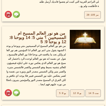
لي التراجم العربية التي كتبت لم يعصوا فانديك أرسل ظلم
ة فأظلمت ولم يع...
مز 105: 28
من هو نور العالم المسيح ام
المسيحيين ؟ متي 5: 14 ويوحنا 8:
12 و يوحنا 9: 5
من هو نور العالم المسيح ام المسيحيين متي ويوحنا و يوحن
ا الشبهة يقول متي انتم نور العالم اذا المؤمنين هم نور العا
لم ولكن نجد ما يناقضه في يوحنا فانا نور العالم فالمسيح ي
قول عن نفسه انه هو نور العالم لوحده الرد باختصار الم
سيح هو نور العالم الذي يعكس نوره علي ابناؤه فيضيؤون
للعالم بتشبيه بسيط وهو الشمس والقمر فالشمس منيره
والقمر منير ولكن الشمس مصدر النور ونوره من نفسه وا
لقمر ينعكس عليه نور الشمس فينير فلا يوجد اي تناقض و
لكن الفرق ان المسيح مصدر النور والمؤمنين ينيرون بانعكا
س نوره عليهم فهم ايضا...
مت 5: 14
يو 8: 12
يو 9: 5