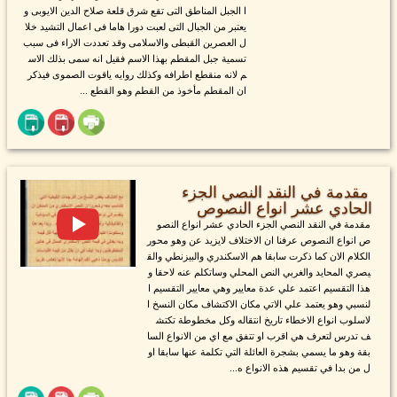
ا الجبل المناطق التى تقع شرق قلعة صلاح الدين الايوبى و
يعتبر من الجبال التى لعبت دورا هاما فى اعمال التشيد خلا
ل العصرين القبطى والاسلامى وقد تعددت الاراء فى سبب
تسمية جبل المقطم بهذا الاسم فقيل انه سمى بذلك الاس
م لانه منقطع اطرافه وكذلك روايه ياقوت الصموى فيذكر
ان المقطم مأخوذ من القطم وهو القطع ...
مقدمة في النقد النصي الجزء
الحادي عشر انواع النصوص
مقدمة في النقد النصي الجزء الحادي عشر انواع النصو
ص انواع النصوص عرفنا ان الاختلاف لايزيد عن وهو محور
الكلام الان كما ذكرت سابقا هم الاسكندري والبيزنطي والق
يصري المحايد والغربي النص المحلي وساتكلم عنه لاحقا و
هذا التقسيم اعتمد علي عدة معايير وهي معايير التقسيم ا
لنسبي وهو يعتمد علي الاتي مكان الاكتشاف مكان النسخ ا
لاسلوب انواع الاخطاء تاريخ انتقاله وكل مخطوطة تكتش
ف تدرس لتعرف هي اقرب او تتفق مع اي من الانواع السا
بقة وهو ما يسمي بشجرة العائلة التي تكلمة عنها سابقا او
ل من بدا في تقسيم هذه الانواع ه...