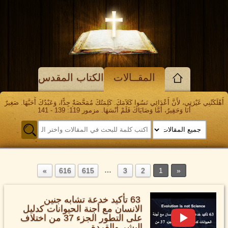
المقــالات
الكتاب المقدس
أَهْلَكَتْنِي غَيْرَتِي، لأَنَّ أَعْدَائِي نَسُوا كَلاَمَكَ. كَلِمَتُكَ مُمَحَّصَةٌ جِدًّا، وَعَبْدُكَ أَحَبَّهَا. صَغِيرٌ
أَنَا وَحَقِيرٌ، أَمَّا وَصَايَاكَ فَلَمْ أَنْسَهَا. مزمور 119: 139 - 141
…
616
615
3
2
1
63 تأكيد خدعة تشابه جنين
الانسان مع أجنة الحيوانات كدليل
على التطور الجزء 37 من اختلاف
البشر والقردة