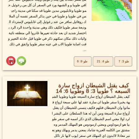
افي طوبيا و و الشبهة ورد في السفر أن كل من رعوئيل ح
مو طوبيا وغابليوس مدين طوبيا قد سكنا في مدينة راجي
س في طوبيا و طوبيا في حين يذكر السفر نفسه أن الملا
ك روفائيل سافر من عند رعوئيل إلى غابليوس لإسترداد ال
وديعة سفر طوبيا فكيف ذلك وهي مدينة واحدة الرد الرد ب
اختصار شديد ان بعد حادثة تعييرها غادروا الي منطقه نائية
واثبات ذلك مكان سكنهم ذكر في طوبيا قبل حادثة التعيير و
قت اصابة طوبيا الاب في عينه سفر طوبيا واتفق في ذلك
...
طو 3: 7
طو 4: 21
طو 9: 6
كيف يقتل الشيطان ازواج سارة
السبعه ؟ طوبيا 3: 8 وطوبيا 6: 14
كيف يقتل الشيطان ازواج سارة السبعه طوبيا وطوبيا الشب
هة يخبرنا سفر طوبيا ان سارة عقد لها علي سبعة ازواج ف
ماتوا وان الشيطان قتلهم فكيف يتسنى للشيطان أن يقتل
أزواج سارة السبعة ومن أين له هذا السلطان على البشر ا
لرد اولا معني اسم الشيطان الذي ذكر اسمه في سفر طو
بيا هو ازموداوس ومعني ازمودوس هو المهلك المدمر وه
مشتق من الكلمه العبرية شاماد بمعني يدمر ويهلك وهو يع
تبر معادلا لاابدون اي المهلك في سفر ايوب لانها نار تاكل