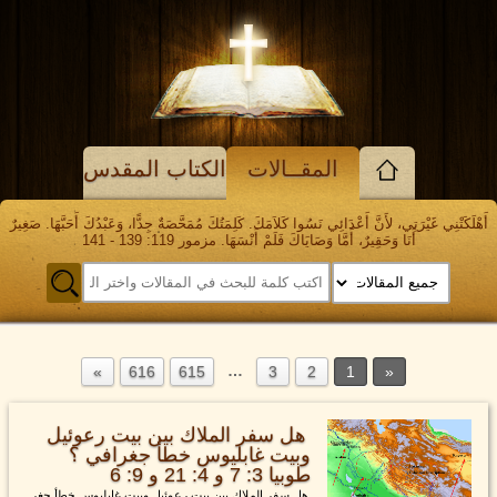
المقــالات
الكتاب المقدس
أَهْلَكَتْنِي غَيْرَتِي، لأَنَّ أَعْدَائِي نَسُوا كَلاَمَكَ. كَلِمَتُكَ مُمَحَّصَةٌ جِدًّا، وَعَبْدُكَ أَحَبَّهَا. صَغِيرٌ
أَنَا وَحَقِيرٌ، أَمَّا وَصَايَاكَ فَلَمْ أَنْسَهَا. مزمور 119: 139 - 141
…
616
615
3
2
1
هل سفر الملاك بين بيت رعوئيل
وبيت غابليوس خطأ جغرافي ؟
طوبيا 3: 7 و 4: 21 و 9: 6
هل سفر الملاك بين بيت رعوئيل وبيت غابليوس خطأ جغر