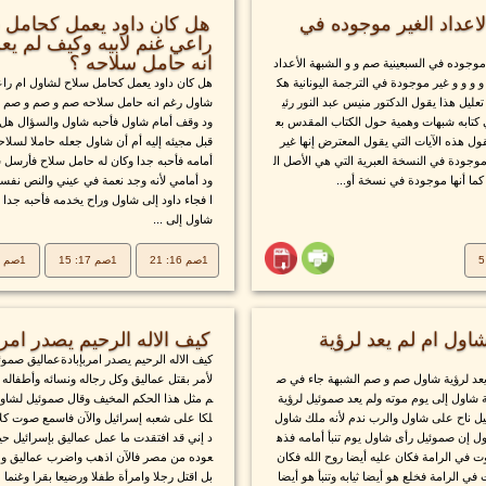
اعداد الغير موجوده في
هل كان داود يعمل كحامل 
راعي غنم لابيه وكيف لم ي
انه حامل سلاحه ؟
موجوده في السبعينية صم و و الشبهة الأعداد
 و و و غير موجودة في الترجمة اليونانية هك
هل كان داود يعمل كحامل سلاح لشاول ام راعي
عليل هذا يقول الدكتور منيس عبد النور رئي
شاول رغم انه حامل سلاحه صم و صم و صم ال
 كتابه شبهات وهمية حول الكتاب المقدس بع
ود وقف أمام شاول فأحبه شاول والسؤال هل ك
ول هذه الآيات التي يقول المعترض إنها غير
قبل مجيئه إليه أم أن شاول جعله حاملا لسلا
موجودة في النسخة العبرية التي هي الأصل ال
أمامه فأحبه جدا وكان له حامل سلاح فأرسل 
ما أنها موجودة في نسخة أو...
ود أمامي لأنه وجد نعمة في عيني والنص نفس
ا فجاء داود إلى شاول وراح يخدمه فأحبه جد
شاول إلى ...
1صم 16: 21
1صم 17: 15
1صم 17: 55 - 58
ول ام لم يعد لرؤية
كيف الاله الرحيم يصدر امر 
كيف الاله الرحيم يصدر امربإبادةعماليق صمو
عد لرؤية شاول صم و صم الشبهة جاء في ص
لأمر بقتل عماليق وكل رجاله ونسائه وأطفاله و
 شاول إلى يوم موته ولم يعد صموئيل لرؤية
م مثل هذا الحكم المخيف وقال صموئيل لشا
يل ناح على شاول والرب ندم لأنه ملك شاول
لكا على شعبه إسرائيل والآن فاسمع صوت كلا
 إن صموئيل رأى شاول يوم تنبأ أمامه فذه
د إني قد افتقدت ما عمل عماليق بإسرائيل ح
ت في الرامة فكان عليه أيضا روح الله فكان
عوده من مصر فالآن اذهب واضرب عماليق وحر
في الرامة فخلع هو أيضا ثيابه وتنبأ هو أيضا
بل اقتل رجلا وامرأة طفلا ورضيعا بقرا وغنما 