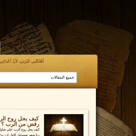
أَهْلَكَتْنِي غَيْرَتِي، لأَنَّ أَعْدَائِي ن
كيف يحل روح الر
رفض من الرب ؟ 1 صموئيل 19: 23
كيف يحل روح الرب علي شاول 
رنا سفر صموئيل الاول ان روح ا