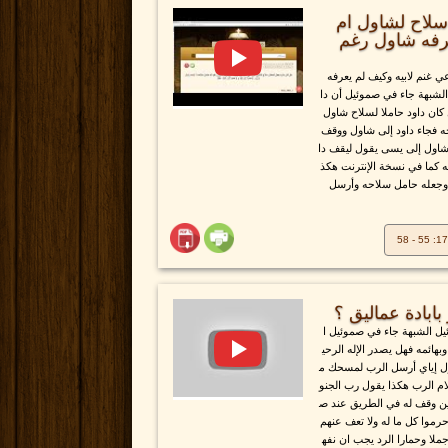
سلاح لشاول ام
عرفه شاول رغم
 غنم لابيه وكيف لم يعرفه
شبهة جاء في صموئيل أن دا
ان داود حاملا لسلاح شاول
حه فجاء داود إلى شاول ووقف
شاول إلى يسى يقول ليقف دا
ه كما في نسخة الإنترنت هكذ
ا وجعله حامل سلاحه وأرسل
بابادة عماليق ؟
ئيل الشبهة جاء في صموئيل ا
بهائمه فهل يصدر الإله الرحي
ول إياي أرسل الرب لمسحك م
م الرب هكذا يقول رب الجنو
ين وقف له في الطريق عند ص
موا كل ما له ولا تعف عنهم
جملا وحمارا الرد يجب ان نفه