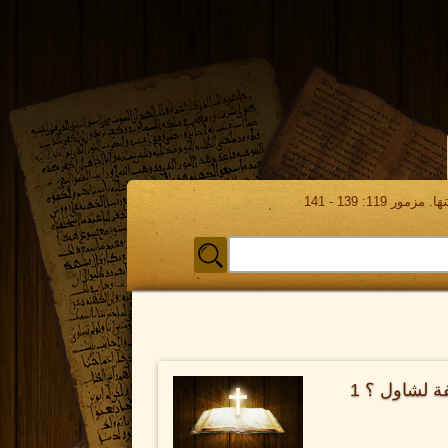
مور 119: 139 - 141
كيف يقدم داود مهر مئة غلفة لشاول ؟ 1