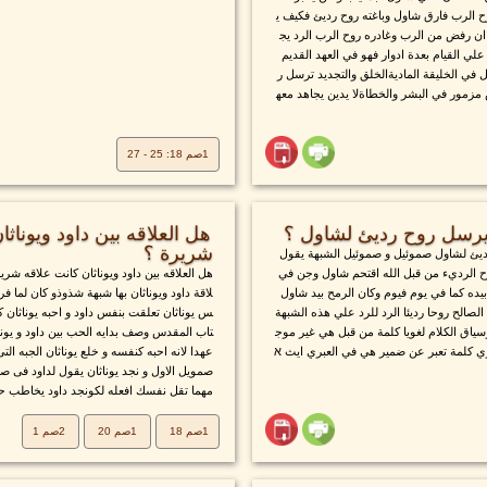
 الرب فارق شاول وباغته روح رديئ فكيف ي
ن رفض من الرب وغادره روح الرب الرد يج
لي القيام بعدة ادوار فهو في العهد القديم
ل في الخليقة الماديةالخلق والتجديد ترسل ر
زمور في البشر والخطاةلا يدين يجاهد معه
1صم 18: 25 - 27
 يرسل روح رديئ لشاول ؟
هل العلاقه بين داود ويوناث
شريرة ؟
رديئ لشاول صموئيل و صموئيل الشبهة يقول
ح الرديء من قبل الله اقتحم شاول وجن في
هل العلاقه بين داود ويوناثان كانت علاقه ش
ده كما في يوم فيوم وكان الرمح بيد شاول
لاقة داود ويوناثان بها شبهة شذوذو كان لما ف
الصالح روحا رديئا الرد للرد علي هذه الشبهة
س يوناثان تعلقت بنفس داود و احبه يوناثان ك
 وسياق الكلام لغويا كلمة من قبل هي غير موج
تاب المقدس وصف بدايه الحب بين داود و يوناث
ري كلمة تعبر عن ضمير هي في العبري ايث א
عهدا لانه احبه كنفسه و خلع يوناثان الجبه التى
صمويل الاول و نجد يوناثان يقول لداود فى صمو
مهما تقل نفسك افعله لكونجد داود يخاطب حبيب
1صم 18
1صم 20
2صم 1