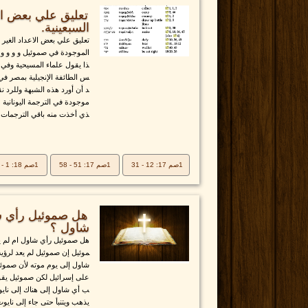
تعليق علي بعض ال
السبعينية.
تعليق علي بعض الاعداد الغير 
الموجودة في صموئيل و و و و و
ذا يقول علماء المسيحية وفي ت
س الطائفة الإنجيلية بمصر في
د أن أورد هذه الشبهة وللرد نق
موجودة في الترجمة اليونانية 
ذي أخذت منه باقي الترجمات ك
1صم 17: 12 - 31
1صم 17: 51 - 58
1صم 18: 1 - 5
هل صموئيل رأي شا
شاول ؟
هل صموئيل رأي شاول ام لم ي
موئيل إن صموئيل لم يعد لرؤية
شاول إلى يوم موته لأن صموئ
على إسرائيل لكن صموئيل يقول
ب أي شاول إلى هناك إلى نايو
يذهب ويتنبأ حتى جاء إلى نايوت 