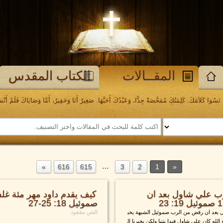
المقــالات
الكتاب المقدس
َسُوا كَلاَمَكَ. كَلِمَتُكَ مُمَحَّصَةٌ جِدًّا، وَعَبْدُكَ أَحَبَّهَا. صَغِيرٌ أَنَا وَحَقِيرٌ، أَمَّا وَصَايَاكَ فَلَمْ أَنْسَهَا. مز
…
616
615
3
2
1
ب علي شاول بعد ان
صموئيل 18: 25-27
بعد ان رفض من الرب صموئيل الشبهة يخب
النص مفقود
لله كان علي شاول فبدا يتنبا ولكن يخبرنا ال