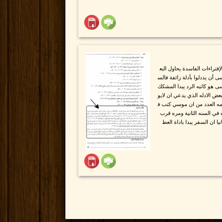
فتراءات الفاسدة يحاول البع
أن يددلوا بأدلة زائفة فالس
سى هو كاتبه الرد يبدا المشكك
 بعض الادله الذي يدعي ان لايو
سمه العدد من ان موسي كتب ف
في السنه الثانية ومره قرب
يا ان السفر يبدا باداة العط