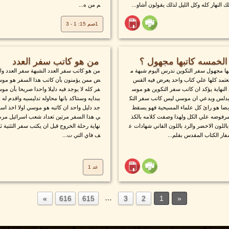
 النهار كله وكل الليل لذلك يقولون أشاو...
م من ه...
1صم 15: 1 - 3
لخمسه كاتبها مجهول ؟
من هو كاتب سفر العدد
ا مجهول سفر التكوين ندرس اليوم شبهة م
من هو كاتب سفر العدد الشبهة سفر العدد والإ
عتمد كلها علي كتاب واحد يعرض فيه القس
ض ممن يؤمنون بأن كاتب هذا السفر هو موسى 
النهاية يؤكد ان كاتب سفر التكوين هو موس
فر كله لا يوجد فيه دليلا واحدا صريحا بأن مو
يدلس ويدعي ان موسي ليس كاتب سفر التك
ببدايه وسنتاكد بانها محاوله تدليسيه واقدم له
ضا هو رائ كل علماء المسيحية فهو يسقط
جد دليل واحد ان كاتبه هو موسي اولا اخذ ا
رفوضه علي الكل ولهذا وصفت كلامه بالكذ
ي هذا السفر مرتين تعداد شعب اسرائيل مره 
للون الاخضر والرد باللون القاني شهادات ع
نهاية رحلة الخروج قبل ان يكتب سفر التثنية ثان
ار الكتاب المقدس بقلم...
ف فاي التي ت...
عد 1
…
616
615
3
2
1