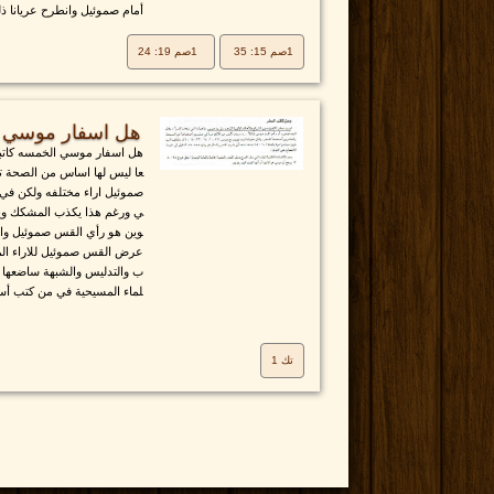
أمام صموئيل وانطرح عريانا ذلك
1صم 15: 35
1صم 19: 24
هل اسفار موسي ا
هل اسفار موسي الخمسه كاتبه
عا ليس لها اساس من الصحة ت
صموئيل اراء مختلفه ولكن في 
ي ورغم هذا يكذب المشكك و
وين هو رأي القس صموئيل واي
عرض القس صموئيل للاراء الم
ب والتدليس والشبهة ساضعها با
لماء المسيحية في من كتب أسف
تك 1