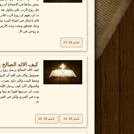
سفر سابقا في الاصحاح ان روح
حل روح الرب علي شاول بعد ا
ب ان نفهم ان روح الرب قادر ع
قام باعمال في اشياء كثيره مث
وحك فتخلق وتجدد وجه الأرض م
م روحي في الإ...
1صم 19: 23
كيف الاله الصالح
كيف الاله الصالح يرسل روح 
صموئيل وكان في الغد أن الرو
وسط البيت وكان داود يضرب بي
والسؤال الآن كيف يرسل الإله 
يجب ان ندرسها لغويا ثم بيئيا
وده في العبري ولكن في العب
ת ...
1صم 16: 14
1صم 18: 10