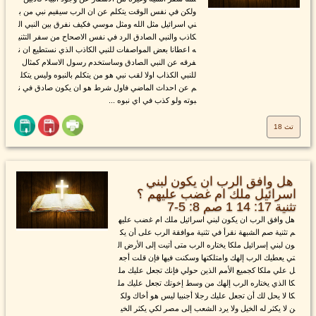
ولكن في نفس الوقت يتكلم عن ان الرب سيقيم نبي من ب
ني اسرائيل مثل الله ومثل موسي فكيف نفرق بين النبي ال
كاذب والنبي الصادق الرد في نفس الاصحاح من سفر التثني
ه اعطانا بعض المواصفات للنبي الكاذب الذي نستطيع ان ن
فرقه عن النبي الصادق وساستخدم رسول الاسلام كمثال
للنبي الكذاب اولا لقب نبي هو من يتكلم بالنبوه وليس يتكل
م عن احداث الماضي فاول شرط هو ان يكون صادق في ن
بوته ولو كذب في اي نبوه ...
تث 18
هل وافق الرب ان يكون لبني
اسرائيل ملك ام غضب عليهم ؟
تثنية 17: 14 1 صم 8: 5-7
هل وافق الرب ان يكون لبني اسرائيل ملك ام غضب عليه
م تثنية صم الشبهة نقرأ في تثنية موافقة الرب على أن يك
ون لبني إسرائيل ملكا يختاره الرب متى أتيت إلى الأرض ال
تي يعطيك الرب إلهك وامتلكتها وسكنت فيها فإن قلت أجع
ل علي ملكا كجميع الأمم الذين حولي فإنك تجعل عليك مل
كا الذي يختاره الرب إلهك من وسط إخوتك تجعل عليك مل
كا لا يحل لك أن تجعل عليك رجلا أجنبيا ليس هو أخاك ولك
ن لا يكثر له الخيل ولا يرد الشعب إلى مصر لكي يكثر الخي