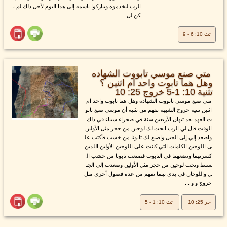
الرب ليخدموه ويباركوا باسمه إلى هذا اليوم لأجل ذلك لم ي
كن لل...
تث 10: 6 - 9
متي صنع موسي تابووت الشهاده
وهل هما تابوت واحد ام اثنين ؟
تثنية 10: 1-5 خروج 25: 10
متي صنع موسي تابووت الشهاده وهل هما تابوت واحد ام
اثنين تثنية خروج الشبهة نفهم من تثنية أن موسى صنع تابو
ت العهد بعد تيهان الأربعين سنة في صحراء سيناء في ذلك
الوقت قال لي الرب انحت لك لوحين من حجر مثل الأولين
واصعد إلي إلى الجبل واصنع لك تابوتا من خشب فأكتب عل
ى اللوحين الكلمات التي كانت على اللوحين الأولين اللذين
كسرتهما وتضعهما في التابوت فصنعت تابوتا من خشب ال
سنط ونحت لوحين من حجر مثل الأولين وصعدت إلى الجب
ل واللوحان في يدي بينما نفهم من عدة فصول أخرى مثل
خروج و و ...
خر 25: 10
تث 10: 1 - 5