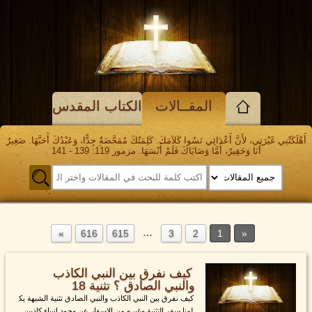
المقــالات
الكتاب المقدس
أَهْلَكَتْنِي غَيْرَتِي، لأَنَّ أَعْدَائِي نَسُوا كَلاَمَكَ. كَلِمَتُكَ مُمَحَّصَةٌ جِدًّا، وَعَبْدُكَ أَحَبَّهَا. صَغِيرٌ
أَنَا وَحَقِيرٌ، أَمَّا وَصَايَاكَ فَلَمْ أَنْسَهَا. مزمور 119: 139 - 141
…
616
615
3
2
1
كيف نفرق بين النبي الكاذب
والنبي الصادق ؟ تثنية 18
كيف نفرق بين النبي الكاذب والنبي الصادق تثنية الشبهة يك
لمنا سفر التثنية وغيره من الاسفار عن وجود انبياء كاذبين