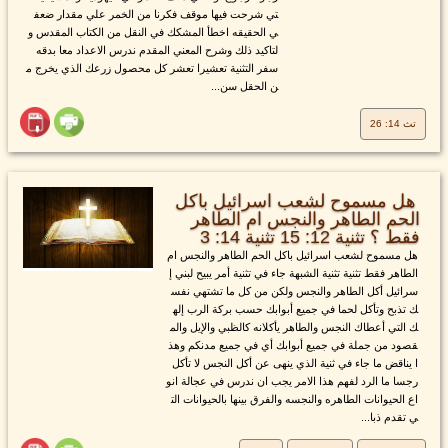
تي شرحت فيها موقف فكرنا من الخمر علي مقدار ضعف
ي الحقيقه اخطأ المشكك في النقل من الكتاب المقدس و
لتاكيد ذلك وشرح المعني المقدم ندرس الاعداد معا بدقه
سفر التثنية تعشيرا تعشر كل محصول زرعك الذي يخرج م
ن الحقل سن...
تث 14: 26
هل مسموح لشعب اسرائيل باكل
الحم الطاهر والنجس ام الطاهر
فقط ؟ تثنية 12: 15 تثنية 14: 3
هل مسموح لشعب اسرائيل باكل الحم الطاهر والنجس ام
الطاهر فقط تثنية تثنية الشبهة جاء في تثنية أمر يبيح لبني إ
سرائيل أكل الطاهر والنجس ولكن من كل ما تشتهي نفس
ك تذبح وتأكل لحما في جميع أبوابك حسب بركة الرب إله
ك التي أعطاك النجس والطاهر يأكلانه كالظبي والإيل والم
قصود من جملة في جميع أبوابك أي في جميع مدنكم وهذ
ا يناقض ما جاء في ثنية الذي ينهى عن أكل النجس لا تأكل
رجسا ما الرد لفهم هذا الامر يجب ان ندرس في عجالة انو
اع الحيوانات الطاهره والنجسه والفرق بينها بالحيوانات الت
ي تقدم ذبا...