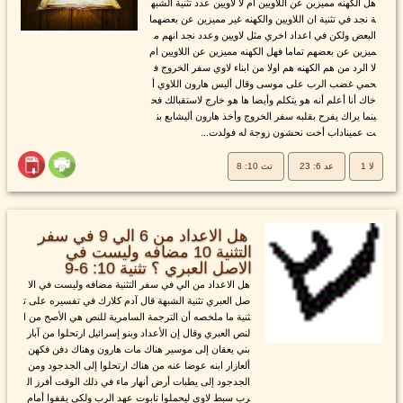
هل الكهنه مميزين عن اللاويين ام لا لاويين عدد تثنية الشبه
ة نجد في تثنية ان اللاويين والكهنه غير مميزين عن بعضهما
البعض ولكن في اعداد اخري مثل لاويين وعدد نجد انهم م
ميزين عن بعضهم تماما فهل الكهنه مميزين عن اللاويين ام
لا الرد من هم الكهنه هم اولا من ابناء لاوي سفر الخروج ف
حمي غضب الرب على موسى وقال أليس هارون اللاوي أ
خاك أنا أعلم أنه هو يتكلم وأيضا ها هو خارج لاستقبالك فح
ينما يراك يفرح بقلبه سفر الخروج وأخذ هارون أليشابع بن
ت عميناداب أخت نحشون زوجة له فولدت...
لا 1
عد 6: 23
تث 10: 8
هل الاعداد من 6 الي 9 في سفر
التثنية 10 مضافه وليست في
الاصل العبري ؟ تثنية 10: 6-9
هل الاعداد من الي في سفر التثنية مضافه وليست في الا
صل العبري تثنية الشبهة قال آدم كلارك في تفسيره على ت
ثنية ما ملخصه أن الترجمة السامرية للنص هي الأصح من ا
لنص العبري وقال إن الأعداد وبنو إسرائيل ارتحلوا من آبار
بني يعقان إلى موسير هناك مات هارون وهناك دفن فكهن
ألعازار ابنه عوضا عنه من هناك ارتحلوا إلى الجدجود ومن
الجدجود إلى يطبات أرض أنهار ماء في ذلك الوقت أفرز ال
رب سبط لاوي ليحملوا تابوت عهد الرب ولكي يقفوا أمام