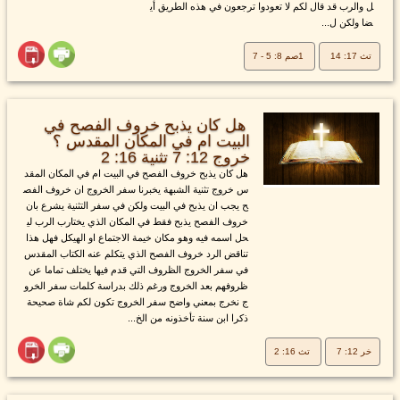
ل والرب قد قال لكم لا تعودوا ترجعون في هذه الطريق أي
ضا ولكن ل...
تث 17: 14
1صم 8: 5 - 7
هل كان يذبح خروف الفصح في
البيت ام في المكان المقدس ؟
خروج 12: 7 تثنية 16: 2
هل كان يذبح خروف الفصح في البيت ام في المكان المقد
س خروج تثنية الشبهة يخبرنا سفر الخروج ان خروف الفص
ح يجب ان يذبح في البيت ولكن في سفر التثنية يشرع بان
خروف الفصح يذبح فقط في المكان الذي يختارب الرب لي
حل اسمه فيه وهو مكان خيمة الاجتماع او الهيكل فهل هذا
تناقض الرد خروف الفصح الذي يتكلم عنه الكتاب المقدس
في سفر الخروج الظروف التي قدم فيها يختلف تماما عن
ظروفهم بعد الخروج ورغم ذلك بدراسة كلمات سفر الخرو
ج نخرج بمعني واضح سفر الخروج تكون لكم شاة صحيحة
ذكرا ابن سنة تأخذونه من الخ...
خر 12: 7
تث 16: 2