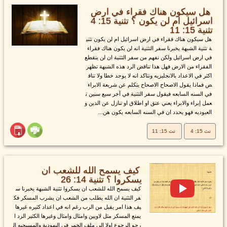
هل سيكون هناك فقراء في ارض
اسرائيل ام لن يكون ؟ تثنية 15: 4
تثنية 15: 11
هل سيكون هناك فقراء في ارض اسرائيل ام لن يكون تثني
ة تثنية الشبهة يخبرنا سفر التثنية انه لن يكون هناك فقراء
في ارض اسرائيل ولكن نفهم من سفر التثنية ان لن ينقطع
الفقراء من الارض فهل هذا تناقض الرد هذه الشبهة تظهر
اكثر في الاعداد بالانجليزيه ونتاكد انه لا يوجد خطا ولا تناق
ض فماذا يقول الاصحاح الاصحاح يتكلم عن شريعة الابراء
في السنه السابعه فيقول سفر التثنية في آخر سبع سنين ت
عمل إبراء والابراء يعني عتق او اطلاق او تنازل عن الدين و
العبوديه فهو يحدد ان في السنه السابعه يكون هن...
تث 15: 4
تث 15: 11
كيف يسمح الله للشعب ان
يسكروا ؟ تثنية 14: 26
كيف يسمح الله للشعب ان يسكروا تثنية الشبهة يخبرنا س
فر التثنية ان الله يطلب من الشعب ان يشرب المسكر فك
يف هذا امر يقبل من الرب رغم انه في اعداد كثيره غيرها
يمنع المسكر مثل لاويين وامثال وامثال وغيرها الكثير الرد ا
رجو الرجوع اولا الي ملف الخمر في اليهودية والمسيحيه ال