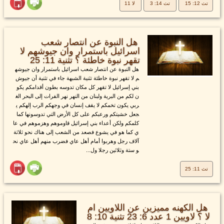
تث 12: 15
تث 14: 3
لا 11
هل النبوة عن انتصار شعب
اسرائيل باستمرار وان جيوشهم لا
تقهر نبوة خاطئة ؟ تثنية 11: 25
هل النبوة عن انتصار شعب اسرائيل باستمرار وان جيوشه
م لا تقهر نبوة خاطئة تثنية الشبهة جاء في تثنية أن جيوش
بني إسرائيل لا تقهر كل مكان تدوسه بطون أقدامكم يكو
ن لكم من البرية ولبنان من النهر نهر الفرات إلى البحر الغ
ربي يكون تخمكم لا يقف إنسان في وجهكم الرب إلهكم ي
جعل خشيتكم ورعبكم على كل الأرض التي تدوسونها كما
كلمكم ولكن أعداء بني إسرائيل قاوموهم وهزموهم في عا
ي كما هو في يشوع فصعد من الشعب إلى هناك نحو ثلاثة
آلاف رجل وهربوا أمام أهل عاي فضرب منهم أهل عاي نح
و ستة وثلاثين رجلا ول...
تث 11: 25
هل الكهنه مميزين عن اللاويين ام
لا ؟ لاويين 1 عدد 6: 23 تثنية 10: 8