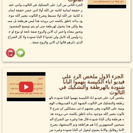
الجزء الثاني من الرد على التشكيك في الثالوث واثني عش
ر حقيقة ايمانية كتابية عن الله أولا اثني عشر حقيقة ايماني
ة كتابية عن الله اولا تبسيط وشرح الثالوث بتعبير الله موج
ود بذاته ناطق بكلمته حي بروحه هذا ليس هرطقة بل تبس
يط ولكن هذا يتحول لهرطقة متى لم يتم توضيح المقصود
وتحور معناه واعتبر ان الابن والروح صفة تابعة او نوع او ج
زء وليس إله كامل ولن تجدوا لا البابا شنودة ولا كل الشراح
الذي ذكرهم قالوا ان الابن والروح صفة...
الجزء الاول ملخص الرد على
فيديو اباء الكنيسة يتهموا البابا
شنودة بالهرطقة والتشكيك في
الثالوث
ملخص الرد على فيديو اباء الكنيسة يتهموا البابا شنودة باله
رطقة والتشكيك في الثالوث الشبهة كثرة الفيديوهات الهج
ومية على الثالوث وفي بعضهم ادعى مشككين ان شرح ال
ثالوث بتعبير الله موجود بذاته ناطق بكلمته حي بروحه هذ
ه هرطقة ولان البابا شنودة قال هذا وغيره من الشراح الم
سيحيين المشهورين إذا هم هراطقة وتم الاستشهاد بشرح
الانبا روفائيل والانبا بشوي ليقول ان البابا شنودة وغيره من