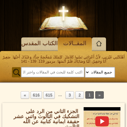
المقــالات
الكتاب المقدس
أَهْلَكَتْنِي غَيْرَتِي، لأَنَّ أَعْدَائِي نَسُوا كَلاَمَكَ. كَلِمَتُكَ مُمَحَّصَةٌ جِدًّا، وَعَبْدُكَ أَحَبَّهَا. صَغِيرٌ
أَنَا وَحَقِيرٌ، أَمَّا وَصَايَاكَ فَلَمْ أَنْسَهَا. مزمور 119: 139 - 141
…
616
615
3
2
1
الجزء الثاني من الرد على
التشكيك في الثالوث واثني عشر
حقيقة ايمانية كتابية عن الله
الثالوث