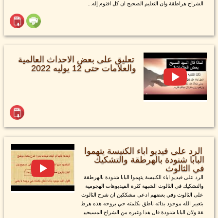
الشراح هراطقة وان التعليم الصحيح ان كل اقنوم إله...
تعليق على بعض الاحداث العالمية
والعلامات حتى 12 يوليه 2022
الرد على فيديو اباء الكنيسة يتهموا
البابا شنودة بالهرطقة والتشكيك
في الثالوث
الرد على فيديو اباء الكنيسة يتهموا البابا شنودة بالهرطقة
والتشكيك في الثالوث الشبهة كثرة الفيديوهات الهجومية
على الثالوث وفي بعضهم ادعى مشككين ان شرح الثالوث
بتعبير الله موجود بذاته ناطق بكلمته حي بروحه هذه هرط
قة ولان البابا شنودة قال هذا وغيره من الشراح المسيحيي