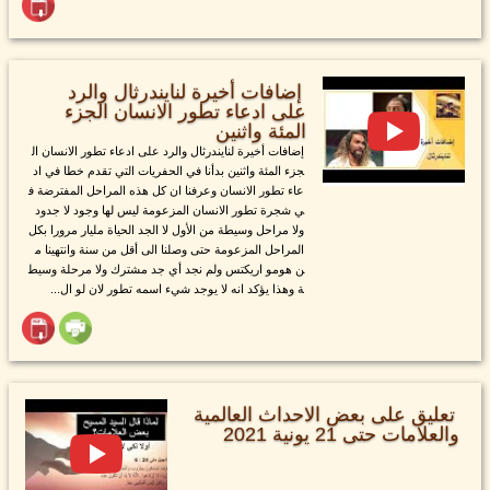
إضافات أخيرة لنايندرثال والرد
على ادعاء تطور الانسان الجزء
المئة واثنين
إضافات أخيرة لنايندرثال والرد على ادعاء تطور الانسان ال
جزء المئة واثنين بدأنا في الحفريات التي تقدم خطا في اد
عاء تطور الانسان وعرفنا ان كل هذه المراحل المفترضة ف
ي شجرة تطور الانسان المزعومة ليس لها وجود لا جدود
ولا مراحل وسيطة من الأول لا الجد الحياة مليار مرورا بكل
المراحل المزعومة حتى وصلنا الى أقل من سنة وانتهينا م
ن هومو اريكتس ولم نجد أي جد مشترك ولا مرحلة وسيط
ة وهذا يؤكد انه لا يوجد شيء اسمه تطور لان لو ال...
تعليق على بعض الاحداث العالمية
والعلامات حتى 21 يونية 2021