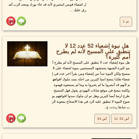
ل اشعياء قومي استنيري لأنه قد جاء نورك ومجد الرب أش
رق عليك ...
عد 1
هل نبوة إشعياء 52 عدد 12 لا
تنطبق على المسيح لأنه لم يطرح
أمم كثيرة؟
هل نبوة إشعياء عدد لا تنطبق على المسيح لأنه لم يطرح أ
مم كثيرة الشبهة يستشهد المسيحيين بنبوة اشعياء على ال
مسيح ولكن النبوة تبدأ من إشعياء ومن يقرأ اخر عدد في إ
شعياء هكذا ينضح امما كثيرين من اجله يسد ملوك افواهه
م لأنهم قد أبصروا ما لم يخبروا به وما لم يسمعوه فهموه
وكلمة ينضح في موقع شابات اليهودي يقول فهل المسيح
طرح ارضا أمما كثيرين وهل تم ان ملوك سدوا افواههم بو
ضوح النبوة لا تنطبق عليه الرد في هذا الاصحاح بمعونة الر
ب سابقا رددت ع...
أش 52: 12
أش 53