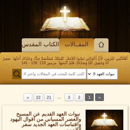
المقــالات
الكتاب المقدس
أَهْلَكَتْنِي غَيْرَتِي، لأَنَّ أَعْدَائِي نَسُوا كَلاَمَكَ. كَلِمَتُكَ مُمَحَّصَةٌ جِدًّا، وَعَبْدُكَ أَحَبَّهَا. صَغِيرٌ
أَنَا وَحَقِيرٌ، أَمَّا وَصَايَاكَ فَلَمْ أَنْسَهَا. مزمور 119: 139 - 141
…
22
21
3
2
1
نبوات العهد القديم عن المسيح
والعصر المسياني من اقوال اليهود
واقتباسات العهد الجديد سفر
اللاويين