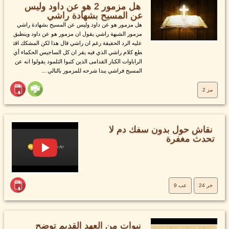
هل مزمور 2 هو عن داود وليس
عن المسيح بشهادة راشي
هل مزمور هو عن داود وليس عن المسيح بشهادة راشي
مزمور الشبهة راشي يقول ان مزمور هو عن داود وينطبق
عليه الرد الحقيقة رغم ان راشي قال هذا لكن المشكك اقت
طع كلام راشي الذي فيه يقر ان كل الساجيس الحكماء أي
الراباوات الكبار القدامى الذين كتبوا التلمود يقولوا انه عن
المسيح فراشي يبدا شرحه للمزمور بالتالي ...
مز 2
نقاش حول بدون سفك دم لا
تحدث مغفرة
خر 24
عب 9
نبوات من العهد القديم توضح