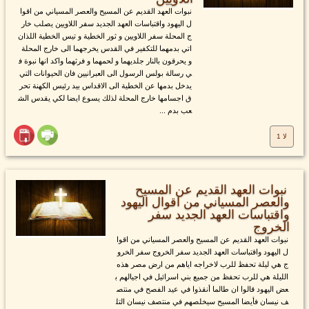
نبوات العهد القديم عن المسيح والعصر المسياني من اقوا
ل اليهود واقتباسات العهد الجديد سفر اللاويين يصلب خار
ج المحلة سفر اللاويين و ثور الخطية و تيس الخطية اللذان
اتي بدمهما للتكفير في القدس يخرجهما الى خارج المحلة
و يحرقون بالنار جلديهما و لحمهما و فرثهما واكد انها نبوة ف
ي رسالة بولس الرسول الى العبرانيين فان الحيوانات التي
يدخل بدمها عن الخطية الى الاقداس بيد رئيس الكهنة تحر
ق اجسامها خارج المحلة لذلك يسوع ايضا لكي يقدس الش
عب بدم ...
لا 1
نبوات العهد القديم عن المسيح
والعصر المسياني من اقوال اليهود
واقتباسات العهد الجديد سفر
الخروج
نبوات العهد القديم عن المسيح والعصر المسياني من اقوا
ل اليهود واقتباسات العهد الجديد سفر الخروج سفر الخرو
ج هي ليلة تحفظ للرب لاخراجه اياهم من ارض مصر هذه
الليلة هي للرب تحفظ من جميع بني اسرائيل في اجيالهم ب
عض اليهود قالوا ان طالما أنقذوا في عيد الفصح في منتص
ف نيسان فأيضا المسيح سيخلصهم في منتصف نيسان التل