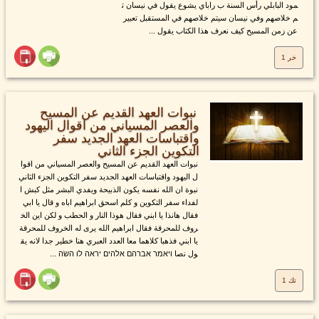
مود البابلي رأس السنة ب راباي يشوع يقول في نيسان ت
م خلاصهم وفي نيسان سيتم خلاصهم في المستقبل تعبير
عن زمن المسيح كيف نعرف هذا الكتاب يقول ...
خر 1
نبوات العهد القديم عن المسيح
والعصر المسياني من اقوال اليهود
واقتباسات العهد الجديد سفر
التكوين الجزء الثاني
نبوات العهد القديم عن المسيح والعصر المسياني من اقوا
ل اليهود واقتباسات العهد الجديد سفر التكوين الجزء الثاني
نبوة ان الله نفسه يكون الذبيحة ويفدي البشر مثل كبش ا
لفداء سفر التكوين و كلم اسحق ابراهيم اباه و قال يا ابي
فقال هانذا يا ابني فقال هوذا النار و الحطب و لكن اين الخ
روف للمحرقة فقال ابراهيم الله يرى له الخروف للمحرقة
يا ابني فذهبا كلاهما معا العدد العبري هنا خطير جدا لانه يق
ول نصا ויאמר אברהם אלהים יראה לו השׂה ...
تك 1