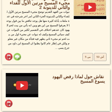
مجيء المسيح مرتين الأول للفداء
والثاني للدينونة 2
نبوات من العهد القديم توضح مجيء المسيح مرتين الأول ل
لفداء والثاني للدينونة الجزء الثاني امر اخر شرحته في عد
ة ملفات بأدلة كثيرة منها هل يوجد تناقض ما بين قول يوحن
ا لا يعرفوا المسيح من اين هو وبين انه يأتي من بيت لحم ال
يهود كان عندهم اختلاف في التفسير لكثير من النبوات عن
كيف سياتي المسيح وكيف له نبوات عن مجيء اول من بي
ت لحم ثم مجيء ثاني يظهر فيه فجأة من مكان غير معلو
م ولكن في إطار عام كانوا يظنوا ان المسيح ابن داود من
جزع يسى ...
أش 53
مي 5
نقاش حول لماذا رفض اليهود
يسوع المسيح