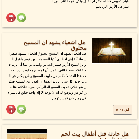
طيني تعويض فانا لم اختر ان اخلق ولكن هو خلقتني دون ا
ختيار في الأرض التي لعنها...
هل اشعياء يشهد ان المسيح
مخلوق
هل اشعياء يشهد ان المسيح مخلوق اشعياء الشبهة سفر ا
شعياء آية إش اقطري أيتها السماوات من فوق ولينزل الج
و برا لتنفتح الأرض فيثمر الخلاص ولتنبت برا معا أنا الرب ق
د خلقته اشعياء النبي يقول بأن المسيح مخلوق الرد الحقي
قة هذا العدد لا يتكلم عن طبيعة المسيح ولكن يتكلم عن ال
رب خالق كل شيء بل لو اتفقنا ان العدد عن المسيح فيكو
ن هو اعلان لاهوت المسح الخالق كل شيء فالكلام هنا ع
ن كورش ويوضح له انه لا يوجد الا إله واحد خالق كل شيء
في زمن كان فارس تؤمن با...
أش 45: 8
هل حادثة قتل أطفال بيت لحم