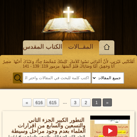
المقــالات
الكتاب المقدس
أَهْلَكَتْنِي غَيْرَتِي، لأَنَّ أَعْدَائِي نَسُوا كَلاَمَكَ. كَلِمَتُكَ مُمَحَّصَةٌ جِدًّا، وَعَبْدُكَ أَحَبَّهَا. صَغِيرٌ
أَنَا وَحَقِيرٌ، أَمَّا وَصَايَاكَ فَلَمْ أَنْسَهَا. مزمور 119: 139 - 141
…
616
615
3
2
1
التطور الكبير الجزء الثاني
والتسعين والسابع من اقرارات
العلماء بعدم وجود مراحل وسيطة
التطور الكبير الجزء الثاني والتسعين والسابع من اقرارات ا