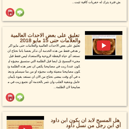
ش فترة يترك له حفريات كافية تثبت...
تعليق على بعض الاحداث العالمية
والعلامات حتى 15 مايو 2018
تعليق على بعض الاحداث العالمية والعلامات حتى مايو اكر
ر هدفي فقط من هذه الخدمة أن نذكر بعضنا باننا نحتاج ان
نستعد أي حياة اليقظة الروحية والاستعداد ليس فقط قبل
مجيء المسيح بل ايضا قبل الظلمة التي ستسبق مجيؤه لي
كون عندنا زيت في مصابيحنا يكفي ان نعبر هذه الظلمة وت
كون مصابيحنا مضيئة وقت مجيؤه او من منا سيسلم وديعت
ه في أي وقت بمعنى نحتاج من الان ان نستعد بقوة بأيمان
عامل وبتنقية القلب وان نثمر بالخدمة أي نجمع زيت في م
صابيحنا لان الظلمة...
هل المسيح لابد ان يكون ابن داود
أي ابن رجل من نسل داود