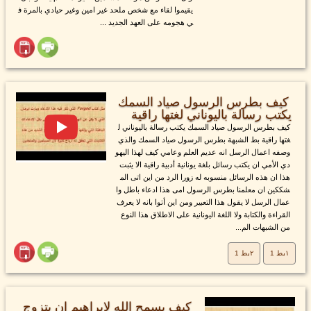
يقيموا لقاء مع شخص ملحد غير امين وغير حيادي بالمرة ف
ي هجومه على العهد الجديد ...
كيف بطرس الرسول صياد السمك
يكتب رسالة باليوناني لغتها راقية
كيف بطرس الرسول صياد السمك يكتب رسالة باليوناني ل
غتها راقية بط الشبهة بطرس الرسول صياد السمك والذي
وصفه اعمال الرسل انه عديم العلم وعامي كيف لهذا اليهو
دي الأمي ان يكتب رسائل بلغة يونانية أدبية راقية الا يثبت
هذا ان هذه الرسائل منسوبه له زورا الرد من اين اتى الم
شككين ان معلمنا بطرس الرسول امى هذا ادعاء باطل وا
عمال الرسل لا يقول هذا التعبير ومن اين أتوا بانه لا يعرف
القراءة والكتابة ولا اللغة اليونانية على الاطلاق هذا النوع
من الشبهات الم...
١بط 1
٢بط 1
كيف يسمح الله لابراهيم ان يتزوج