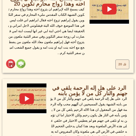
اخته وهذا زواج محارم تكوين 20
كيف يسمح الله لإبراهيم ان يتزوج اخته وهذا زواج محارم ت
كوين الشبهة الكتاب المقدس مليء المحارم في سفر التك
وين يقول إبراهيم تزوج اخته فقال ابراهيم اني قلت ليس
في هذا الموضع خوف الله البتة فيقتلونني لاجل امراتي و ب
الحقيقة ايضا هي اختي ابنة ابي غير انها ليست ابنة امي ف
صارت لي زوجة سفر التكوين وفي سفر التثنية ملعون من
يتزوج أخته فهل إبراهيم ملعون معاذ الله ملعون من يضط
جع مع اخته بنت ابيه او بنت امه و يقول جميع الشعب امي
ن سفر التثنية كرم...
تك 20
الرد على هل إله الرحمة يلقي في
جهنم والنار كل من لا يؤمن بابنه
الرد على هل إله الرحمة يلقي في جهنم والنار كل من لا يؤ
من بابنه الشبهة يقول المسيحيين ان ألههم محب واله الرح
مة فهل من المعقول ان هذا الاله الرحيم يلقي كل من لا ي
ؤمن بأبنه في النار هل يكون رحيم ولكن الاختيار اما ان تؤم
ن به او تلقى في جهنم هو لم يعطيني الاختيار في خلقي ع
لى هذه الأرض الملعونة وبعد هذا كمان يدخلني الجحيم الل
ه خلقني في الأرض الي هي ملعونة وكان المفروض انه يع