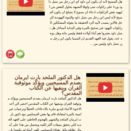
هل المسيح لابد ان يكون ابن داود أي ابن رجل من نسل دا
ود وردا على راباوات متى ولوقا الشبهة يحاول البعض من ا
ليهود بعض الراباوات ادعاء ان يسوع لا يصلح ان يكون الم
سيح لأنه ليس ابن رجل من نسل داود والبنوة اليهودية للر
جل فالابن ينسب لأبيه الرد الحقيقة ما يقوله المشككين ال
راباوات اليهود غير صحيح بالمرة وفي البداية أتساءل هل ن
سل داود يعتبروا هم أبناء أولاده فقط وليس بناته وهل يوج
د عدد يقول فيه العهد القديم ان المسيا يكون ابن رجل م
ن نسل داود وليس من ...
هل الدكتور الملحد بارت ايرمان
يصدم المسيحيين ويؤكد موثوقية
القران وينفيها عن الكتاب
المقدس؟
هل الدكتور الملحد بارت ايرمان يصدم المسيحيين ويؤكد م
وثوقية القران وينفيها عن الكتاب المقدس احضر الي أحد
الاخوة الأحباء فيديو مليء بالادعاءات الخطأ وترجمات غير
امينة بالمرة لمقابلة قام بها بعض المسلمين مع دكتور بار
ت ايرمان الملحد والشهير بالهجوم الخاطئ على العهد الج
ديد لكي يحقق مبيعات أكثر لكتبه ويحصل من هذا على أم
وال طائلة ولكن هؤلاء المسلمين الغير أمناء لم يكتفوا بان