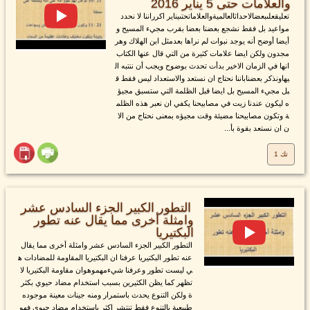
والعلامات حتى 5 يناير 2016
تعليقعلىبعضالاحداثالعالميةوالعلاماتحتىيناير اكرراننا لا نحدد
مواعيد بل فقط نشجع بعضنا بعضا بقرب مجيء المسيح و
أيضا أوضح أنه يوجد نبوات لم نراها بعدمثل ابن الهلاك وهر
مجدون ولكن ايضا علامات كثيرة من التي قال عنها الكتاب
انها في الزمان الاخير بدأت تحدث بوضوح ويجب أن ننتبه ال
يهاونذكر بعضناباننا نحتاج ان نستعد والاستعداد ليس فقط ق
بل مجيء المسيح بل ايضا قبل الظلمة التي ستسبق مجيؤ
ه ليكون عندنا زيت في مصابيحنا يكفي ان نعبر هذه الظلم
ة وتكون مصابيحنا مضيئة وقت مجيؤه بمعنى نحتاج من الا
ن ان نستعد بقوة بأ...
تك 1
التطور الكبير الجزء السادس عشر
وامثلة أخرى مما يقال عنه تطور
البكتيريا
التطور الكبير الجزء السادس عشر وامثلة أخرى مما يقال
عنه تطور البكتيريا عرفنا ان البكتيريا المقاومة للمضادات ه
ي ليست تطور وعرفنا شيءمهموهوان مقاومة البكتيريا لا
تظهر كما يظن الكثيرين بسبب استخدام مضاد حيوي بكثر
ة ولكن التنوع يحدث باستمرار ومنه جينات معينة موجوده
طبيعية بالتنوع فقط تنتشر اكثر باستخدام مضاد حيوي فهو