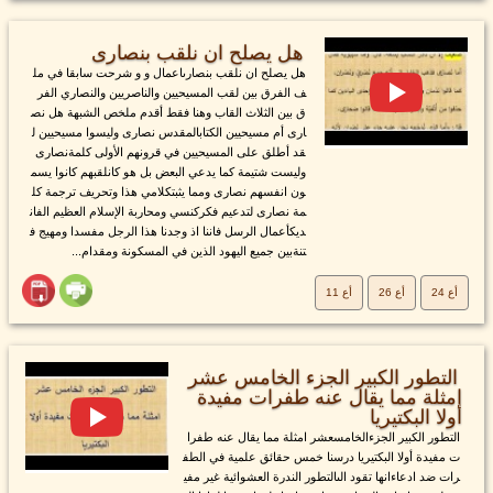
هل يصلح ان نلقب بنصارى
هل يصلح ان نلقب بنصارىاعمال و و شرحت سابقا في مل
ف الفرق بين لقب المسيحيين والناصريين والنصاري الفر
ق بين الثلاث القاب وهنا فقط أقدم ملخص الشبهة هل نص
ارى أم مسيحيين الكتابالمقدس نصارى وليسوا مسيحيين ل
قد أطلق على المسيحيين في قرونهم الأولى كلمةنصارى
وليست شتيمة كما يدعي البعض بل هو كانلقبهم كانوا يسم
ون انفسهم نصارى ومما يثبتكلامي هذا وتحريف ترجمة كل
مة نصارى لتدعيم فكركنسي ومحاربة الإسلام العظيم الفان
ديكأعمال الرسل فاننا اذ وجدنا هذا الرجل مفسدا ومهيج ف
تنةبين جميع اليهود الذين في المسكونة ومقدام...
أع 24
أع 26
أع 11
التطور الكبير الجزء الخامس عشر
امثلة مما يقال عنه طفرات مفيدة
أولا البكتيريا
التطور الكبير الجزءالخامسعشر امثلة مما يقال عنه طفرا
ت مفيدة أولا البكتيريا درسنا خمس حقائق علمية في الطف
رات ضد ادعاءانها تقود الىالتطور الندرة العشوائية غير مفي