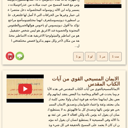
وس مع قصة المسيح من حيث ميلاده من عذراءوميلاده د
يسمبر وانه ابن الاله زيوسوانه المخلصوانه دخل منتصرا ع
لى حمار وغيرها من الخرافات التي لا أصل لها فلنتعرف عل
ى اسطورة ديونيسوسلنعرف انهما مختلفينوسأضع مراجع
تؤكد ما أقول ديونيسوس او باخوس هوإلهالخمروالطقوس
المجنونة والخصوبةعند الاغريق هو ليس شخص حقيقيبل
هو من اساطير والميثولوجيا الاغريقية هذه الاساطير مختل
فة من مكان لأخر وكل منهم يذكروا قصص مختلفةفي ا
ل...
مت 1
مر 1
لو 1
يو 1
الايمان المسيحي القوي من آيات
الكتاب المقدس
الايمانالمسيحيالقوي من آيات الكتاب المقدس في هذه الأيا
م وما يحدث في العالم وبخاصة بدا البعض يفقد ايمانهم والب
عض يقل ايمانهما نحتاجه هو قوة ايمان واولا معني كلمة اي
مان معتقد وثقة واعتمادعلىوايمان وتصديق الايمان المسي
حي هو نؤمن بالهنا ونصدق كل ما قالهونثق به لا يستطيع ان
سان ان يقول انه يؤمن باله ولكن افعاله لا تعبر عن ثقة به
ذا الاله وفي المسيحية لا يستطيع انسان ان يقول انه مؤم
ن ان كان لا يعتمد على المسيح بالحقيقة في كل شيء ويث