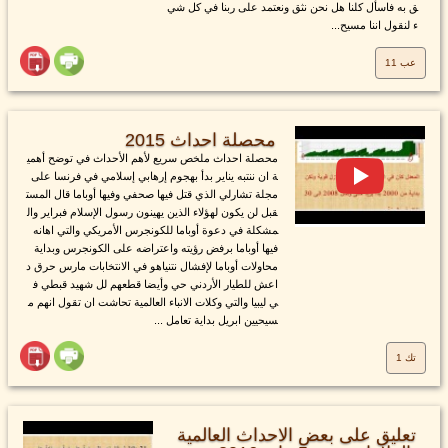
ق به فاسأل كلنا هل نحن نثق ونعتمد على ربنا في كل شي
ء لنقول اننا مسيح...
عب 11
محصلة احداث 2015
محصلة احداث ملخص سريع لأهم الأحداث في توضح أهمي
ة ان ننتبه يناير بدأ بهجوم إرهابي إسلامي في فرنسا على
مجلة تشارلي الذي قتل فيها صحفي وفيها أوباما قال المست
قبل لن يكون لهؤلاء الذين يهينون رسول الإسلام فبراير وال
مشكلة في دعوة أوباما للكونجرس الأمريكي والتي اهانه
فيها أوباما برفض رؤيته واعتراضه على الكونجرس وبداية
محاولات أوباما لإفشال نتنياهو في الانتخابات مارس حرق د
اعش للطيار الأردني حي وأيضا قطعهم لل شهيد قبطي ف
ي ليبيا والتي وكلات الانباء العالمية تحاشت ان تقول انهم م
سيحيين ابريل بداية تعامل ...
تك 1
تعليق على بعض الاحداث العالمية