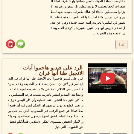
دة ليست إضافة الجينات تعمل جماعيا ولهذا عرفنا لماذا ال
طفرات كحقائقعلمية لا تؤدي لتطور بل تدهورورغم هذا لا
يزالوا متمسكين بادعاء ان هناك طفرات مفيدة تقود للتط
ور والان ندرس امثلة لما يدعوا انه طفرات مفيدة قادت لل
تطور في البكتيريا تجربةدراسة جينية جديدة وهي عن تعدي
ل تم في فيرس ليهاجم بكتيريا اشيريشيا كولاي العصوية ف
ي الامعاء هذه التجربة ...
تك 1
الرد على فيديو هاجموا آيات
الانجيل ظنا أنها قران
الرد على فيديو هاجموا آيات الانجيل ظنا أنها قران في البد
اية امر غير لائق ان انسان يعتمد على الخديعة وعدم معرف
ة البعض بنص الكلام الحقيقي ولا سياقه ومعناهولا خلفيته
وأيضا هذا الفيديو انتشر بالعربية بسبب فرحة المسلمين ب
ه أكثر بكثير مما انتشر بلغته الاصلية وأن كان البعض فزع م
ن تعبير قطع يد دون ان يفهم ان الحكم ليس فيه أي قطع أ
صلا فماذا عن قطع الرقاب في السعودية الذي يتم حتى يو
منا هذا او ما تفعله داعش اسوة برسول الإسلام والهه ولك
ن لانىلن انخفض لمستوى الفكر الإسلامي فسأتكلم فقط
عن الشبهات التي قيل...