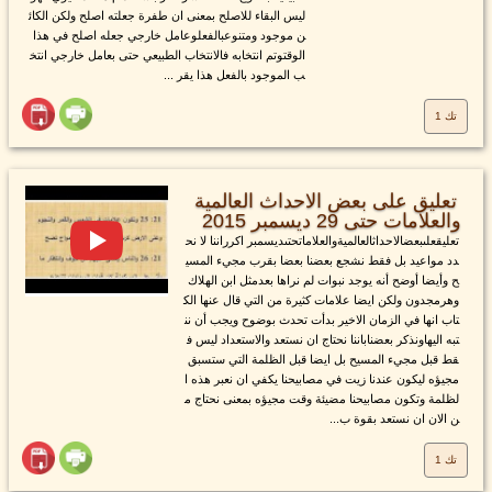
ليس البقاء للاصلح بمعنى ان طفرة جعلته اصلح ولكن الكائ
ن موجود ومتنوعبالفعلوعامل خارجي جعله اصلح في هذا
الوقتوتم انتخابه فالانتخاب الطبيعي حتى بعامل خارجي انتخ
ب الموجود بالفعل هذا يقر ...
تك 1
تعليق على بعض الاحداث العالمية
والعلامات حتى 29 ديسمبر 2015
تعليقعلىبعضالاحداثالعالميةوالعلاماتحتىديسمبر اكرراننا لا نح
دد مواعيد بل فقط نشجع بعضنا بعضا بقرب مجيء المسي
ح وأيضا أوضح أنه يوجد نبوات لم نراها بعدمثل ابن الهلاك
وهرمجدون ولكن ايضا علامات كثيرة من التي قال عنها الك
تاب انها في الزمان الاخير بدأت تحدث بوضوح ويجب أن نن
تبه اليهاونذكر بعضناباننا نحتاج ان نستعد والاستعداد ليس ف
قط قبل مجيء المسيح بل ايضا قبل الظلمة التي ستسبق
مجيؤه ليكون عندنا زيت في مصابيحنا يكفي ان نعبر هذه ا
لظلمة وتكون مصابيحنا مضيئة وقت مجيؤه بمعنى نحتاج م
ن الان ان نستعد بقوة ب...
تك 1