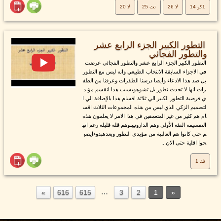
1كو 14
لا 26
تث 25
لا 20
التطور الكبير الجزء الرابع عشر
والتطور الفجائي
التطور الكبير الجزء الرابع عشر والتطور الفجائي عرضت
في الاجزاء السابقة الانتخاب الطبيعي وانه ليس مع التطور
بل ضد هذا الادعاء وأيضا درسنا الطفرات وعرفنا من الطف
رات انها لا تحدث تطور بل تشوهوبسبب هذا انقسم مؤيد
ي فرضية التطور الكبير الي ثلاثة اقسام هذا بالإضافة الي ا
لتصميم الزكي الذي ليس من هذه المجموعات الثلاث اقس
ام هم كثير من غير المتعمقين في هذا الامر لا يعلمون هذه
التقسيمة الفئة الأولى وهم الدارونيينوهم قلة قليلة رغم انه
م حتى كانوا هم الغالبية من مؤيدي التطور وبعدهبدوءايصب
حوا اقلية حتى الان...
تك 1
…
616
615
3
2
1