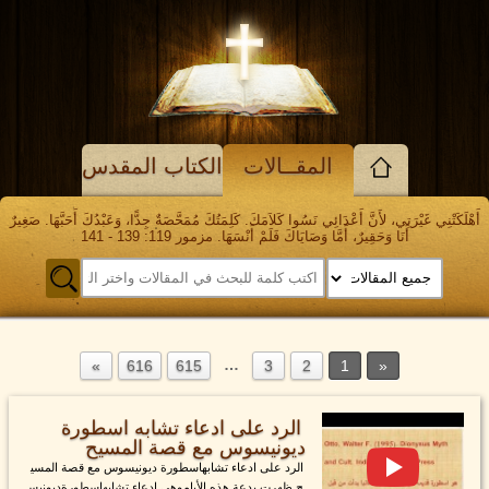
المقــالات
الكتاب المقدس
أَهْلَكَتْنِي غَيْرَتِي، لأَنَّ أَعْدَائِي نَسُوا كَلاَمَكَ. كَلِمَتُكَ مُمَحَّصَةٌ جِدًّا، وَعَبْدُكَ أَحَبَّهَا. صَغِيرٌ
أَنَا وَحَقِيرٌ، أَمَّا وَصَايَاكَ فَلَمْ أَنْسَهَا. مزمور 119: 139 - 141
…
616
615
3
2
1
الرد على ادعاء تشابه اسطورة
ديونيسوس مع قصة المسيح
الرد على ادعاء تشابهاسطورة ديونيسوس مع قصة المسي
ح ظهرت بدعة هذه الأياموهي ادعاء تشابهاسطورةديونيس