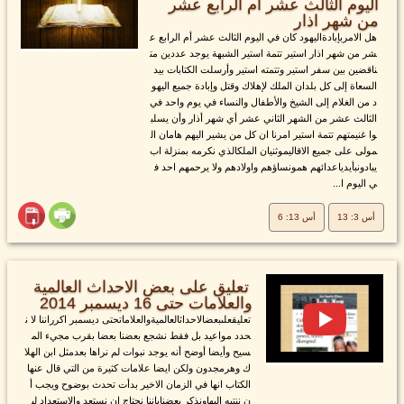
اليوم الثالث عشر أم الرابع عشر
من شهر اذار
هل الامربإبادةاليهود كان في اليوم الثالث عشر أم الرابع ع
شر من شهر اذار استير تتمة استير الشبهة يوجد عددين مت
ناقضين بين سفر استير وتتمته استير وأرسلت الكتابات بيد
السعاة إلى كل بلدان الملك لإهلاك وقتل وإبادة جميع اليهو
د من الغلام إلى الشيخ والأطفال والنساء في يوم واحد في
الثالث عشر من الشهر الثاني عشر أي شهر أذار وأن يسلب
وا غنيمتهم تتمة استير امرنا ان كل من يشير اليهم هامان ال
مولى على جميع الاقاليموثنيان الملكالذي نكرمه بمنزلة اب
يبادونبأيدياعدائهم همونساؤهم واولادهم ولا يرحمهم احد ف
ي اليوم ا...
أس 3: 13
أس 13: 6
تعليق على بعض الاحداث العالمية
والعلامات حتى 16 ديسمبر 2014
تعليقعلىبعضالاحداثالعالميةوالعلاماتحتى ديسمبر اكرراننا لا ن
حدد مواعيد بل فقط نشجع بعضنا بعضا بقرب مجيء الم
سيح وأيضا أوضح أنه يوجد نبوات لم نراها بعدمثل ابن الهلا
ك وهرمجدون ولكن ايضا علامات كثيرة من التي قال عنها
الكتاب انها في الزمان الاخير بدأت تحدث بوضوح ويجب أ
ن ننتبه اليهاونذكر بعضناباننا نحتاج ان نستعد والاستعداد لي