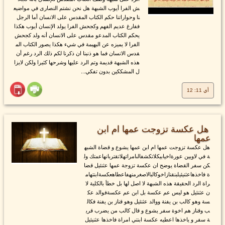
ش الفرا أيوب الشبهة هل نحن نشتم النصارى في مواضيع
نا وحواراتنا حكم الكتاب المقدس على الانسان أما الرجل
ففارغ عديم الفهم وكجحش الفرا يولد الإنسان أيوب هكذا
يحكم الكتاب المدعو مقدس على الانسان أنه ولد كجحش
الفرا لا يميزه عن البهيمة في شيء هكذا يصور الكتاب الم
قدس الانسان فما هو ذنبنا ان ذكرنا لكم ذلك الرد رغم أن
هذه الشبهة قديمة وتم الرد عليها وشرحها كثيرا ولكن لايزا
ل المشككين بدون تفكي...
أي 11: 12
هل عكسة تزوجت عمها ام ابن
عمها
هل عكسة تزوجت عمها ام ابن عمها يشوع و قضاة الشبه
ة في لاويين عورةاخيابيكلاتكشفالىامراتهلاتقتربانهاعمتك ول
كن سفر القضاة يوضح ان عكسة تزوجة عمها عثنئيل قضا
ة فاخذهاعثنيئيلبنقنازاخوكالبالاصغرمنهفاعطاهعكسةابنتهام
راة الرد الحقيقة هذه الشبهة لا اصل لها بل خطأ بالكلية لا
ن عثنئيل هو ليس عم عكسة بل ابن عم عكسةفوالد عك
سة وهو كالب بن يفنة ووالد عثنئيل وهو قناز بن يفنة فكال
ب وقناز هم اخوة سفر يشوع و قال كالب من يضرب قري
ة سفر و ياخذها اعطيه عكسة ابنتي امراة فاخذها عثنيئيل