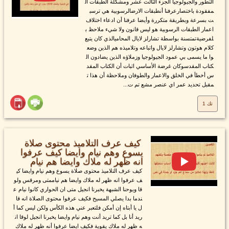
التطور والجيولوجيا الجزء الثالث عشر ومشكلة الطبقات ال
مفقودة باختصارعرفنا أنطبقات الارضالرسوبية هي ترسب
ت بسرعة وبطريقة متكررة وأيضا عرفنا أن ادعاء اختلاف
اعمار الطبقات الرسوبية هو ليس قانون ولا شيء ملاحظ ب
لفرضيةتمتسنة بواسطة تشارلز لايال المحاميالذي كان يتبع
كلام هوتون وتشارلز لايال واتباعه وتلاميذه هم الذين وضع
وا ما يسمى بي عمود الجيولوجيا وزملاؤه الذين يضادون ال
كتاب المقدسوكان غرضة الأساسي اثبات أن الكتاب المقد
س أخطأ في الخلق والاعمار والطوفان وملاحظة أن هذا ت
مقبل تحديد عمر اي عنصر مشع تم ت...
تك 1
كيف عرف التلاميذ محتوى صلاة
يسوع وهم نيام وايضا كيف عرفوا
انه ظهر له ملاك وايضا هم نيام
كيف عرف التلاميذ محتوى صلاة يسوع وهم نيام وايضا كي
ف عرفوا انه ظهر له ملاك وايضا هم نياممتى ومرقس ولو
قا ويوحنا الشبهة يخبرنا انجيل متى ان الحواري كانوا نيام ع
ندما بدا يصلي المسيح فكيف عرفوا محتوى الصلاة انه قا
ل يا أبتاه إن أمكن فلتعبر عني هذه الكأس ولكن ليس كما أ
ريد أنا بل كما تريد أنت وهم نيام وايضا يخبرنا انجيل لوقا ان
ه ظهر له ملاك يقوية فكيف ايضا عرفوا أنه ظهر له ملاك