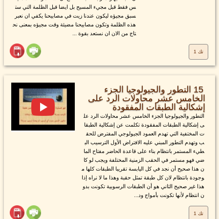
س فقط قبل مجيء المسيح بل ايضا قبل الظلمة التي ست
سبق مجيؤه ليكون عندنا زيت في مصابيحنا يكفي ان نعبر
هذه الظلمة وتكون مصابيحنا مضيئة وقت مجيؤه بمعنى نح
تاج من الان ان نستعد بقوة ...
تك 1
15 التطور والجيولوجيا الجزء
الخامس عشر محاولات الرد على
إشكالية الطبقات المفقودة
التطور والجيولوجيا الجزء الخامس عشر محاولات الرد عل
ى إشكالية الطبقات المفقودة تكلمت عن إشكالية الطبقا
ت المختفية التي تهدم العمود الجيولوجي المفترض للحق
ب وتهدم التطور المبني عليه الافتراض الأول الترسيب الب
طيء المستمر بانتظام بناء على قاعدة الحاضر مفتاح الما
ضي فهو مستمر في الحقب الزمنية المختلفة ويجب لو كا
ن هذا صحيح أن نجد في كل اليابسة تقريبا الطبقات كلها م
وجودة بانتظام لان كل طبقة تمثل حقبة وهذا ما لا نراه إذا
هذا غير صحيح الثاني هو أن الطبقات الرسوبية تكونت بدو
ن انتظام لأنها تكونت بأمواج ود...
تك 1