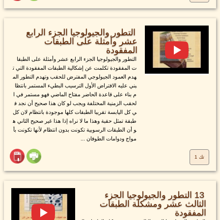
التطور والجيولوجيا الجزء الرابع
عشر وأمثلة على الطبقات
المفقودة
التطور والجيولوجيا الجزء الرابع عشر وأمثلة على الطبقا
ت المفقودة تكلمت عن إشكالية الطبقات المفقودة التي ت
هدم العمود الجيولوجي المفترض للحقب وتهدم التطور الم
بني عليه الافتراض الأول الترسيب البطيء المستمر بانتظا
م بناء على قاعدة الحاضر مفتاح الماضي فهو مستمر في ا
لحقب الزمنية المختلفة ويجب لو كان هذا صحيح أن نجد ف
ي كل اليابسة تقريبا الطبقات كلها موجودة بانتظام لان كل
طبقة تمثل حقبة وهذا ما لا نراه إذا هذا غير صحيح الثاني ه
و أن الطبقات الرسوبية تكونت بدون انتظام لأنها تكونت بأ
مواج ودوامات الطوفان ...
تك 1
13 التطور والجيولوجيا الجزء
الثالث عشر ومشكلة الطبقات
المفقودة