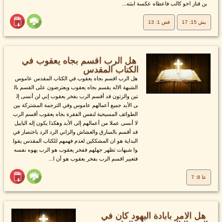
بن قناز اخو كالب فاعطاه عكسة ابنته...
يش 15: 17
قض 1: 13
هل الرب اقسم بجاه يعقوب في
الكتاب المقدس
هل الرب اقسم بجاه يعقوب في الكتاب المقدس عاموس
الشبهة الاله يقسم بجاه يعقوب ويعترضون على القسم بال
تين والزتون قد أقسم الرب بفخر يعقوب إني لن أنسى إل
ى الأبد جميع أعمالهم عاموس وفي الترجمة المشتركة بين
الطوائف المسيحية لنفس الفقرة بجاه يعقوب أقسم الرب
لا أنسى عملا من أعمالهم إلى الأبد وهكذا يكون إله البايبل
قد أقسم بالسارق والغشاش والزاني الرد الرد باختصار في
البداية هو ان المشككين لعدم فهمهم للكتاب المقدس يقول
وا شبهات تظهر جهلهم ففخر يعقوب هو الرب يهوه نفسه
فتعبير اقسم الرب بفخر يعقوب هو أن ا...
عا 8: 7
هل الامر بابادة اليهود كان في