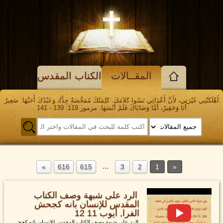
المقــالات
الكتاب المقدس
أَهْلَكَتْنِي غَيْرَتِي، لأَنَّ أَعْدَائِي نَسُوا كَلاَمَكَ. كَلِمَتُكَ مُمَحَّصَةٌ جِدًّا، وَعَبْدُكَ أَحَبَّهَا. صَغِيرٌ
أَنَا وَحَقِيرٌ، أَمَّا وَصَايَاكَ فَلَمْ أَنْسَهَا. مزمور 119: 139 - 141
…
616
615
3
2
1
الرد على شبهة وصف الكتاب
المقدس للإنسان بانه كجحش
الفرا, أيوب 11 12
الرد على شبهة وصف الكتاب المقدس للإنسان بانه كجح