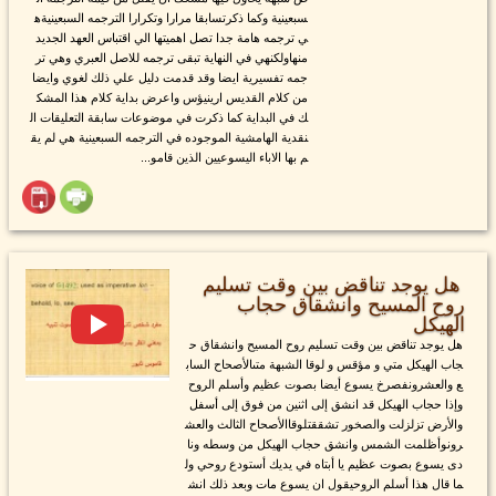
سبعينية وكما ذكرتسابقا مرارا وتكرارا الترجمه السبعينيةه
ي ترجمه هامة جدا تصل اهميتها الي اقتباس العهد الجديد
منهاولكنهي في النهاية تبقى ترجمه للاصل العبري وهي تر
جمه تفسيرية ايضا وقد قدمت دليل علي ذلك لغوي وايضا
من كلام القديس ارينيؤس واعرض بداية كلام هذا المشك
ك في البداية كما ذكرت في موضوعات سابقة التعليقات ال
نقدية الهامشية الموجوده في الترجمه السبعينية هي لم يق
م بها الاباء اليسوعيين الذين قامو...
هل يوجد تناقض بين وقت تسليم
روح المسيح وانشقاق حجاب
الهيكل
هل يوجد تناقض بين وقت تسليم روح المسيح وانشقاق ح
جاب الهيكل متي و مؤقس و لوقا الشبهة متىالأصحاح الساب
ع والعشرونفصرخ يسوع أيضا بصوت عظيم وأسلم الروح
وإذا حجاب الهيكل قد انشق إلى اثنين من فوق إلى أسفل
والأرض تزلزلت والصخور تشققتلوقاالأصحاح الثالث والعش
رونوأظلمت الشمس وانشق حجاب الهيكل من وسطه ونا
دى يسوع بصوت عظيم يا أبتاه في يديك أستودع روحي ول
ما قال هذا أسلم الروحيقول ان يسوع مات وبعد ذلك انش