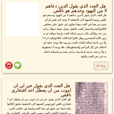
هل العدد الذي يقول الذين دعاهم
لا من اليهود وحدهم هو ناقص
هل العدد الذي يقول الذين دعاهم لا من اليهود وحدهم هو
ناقص رومية الشبهة الرد الحقيقه لا يوجد اي نقص او اي
شيئ من هذا في العدد وهذا تعليق غير دقيق علي معلقي
الكاثوليكية وباختصار العدد بالفعل يحمل صيغة سؤال بداية
من عدد ولتاكيد ذلك ندرس اصالة العدد وايضا سياقه ثم ند
رس كلام المفسرين وهل قالوا كما قالت الكاثوليكية ام لا ا
ولا من ناحية اصالة كلمات الحدد وترتيبه فلا يوجد عليه اي
اختلاف في كل التراجم والمخطوطات فلا يوجد لا مخطوط
ة ولا ترجمه حديثه او قديمة تراجم نصيه وديناميكية اختلف
ت في نص العدد والمخ...
رو 9: 24
هل العدد الذي يقول خير لي ان
اموت من ان يعطل احد افتخاري
ناقص
هل العدد الذي يقول خير لي ان اموت من ان يعطل احد ا
فتخاري ناقص كورنثوس الشبهة الرد الحقيقه تعليق الكاثول
يكية ايضا غير دقيق في هذا العددوايضا هي خالفت الترتي
ب الواضح لكلمات العدد حسب النص اليوناني التقليدي ولت