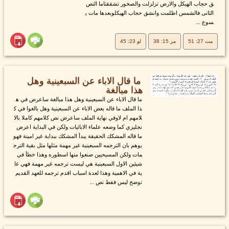
ق حجاب الهيكل والارض تزلزلت والصخور تشققتاما النص
الثانى فالشمس اظلمت وانشق حجاب الهيكلوبعدها مات ي
سوع ...
مت 27: 51
مر 15: 38
لو 23: 45
ما قال الاباء عن السبعينية وهل
هذا مبالغة
ما قال الاباء عن السبعينية وهل هذا مبالغة ساعرض في ه
ذا الملف ما قاله بعض الاباء عن السبعينية وهل بالغوا في ك
لامهم ام لاوفي نهاية الملف ساعرض نص كلامهم كاملا بالا
نجليزي كما وضعه علماء الابائيات ولكن في البداية اعرض
ما قاله المشكك الحقيقة يبدأ المشكك ببداية غير امينة فهو
يوهم بان الترجمه السبعينية غير مهمة مثلها مثل بقية الترج
مات ولكن المسيحيين صنعوا منها اسطوره وهذا خطأ في
شيئين الاول السبعينية هي ليست ترجمه غير مهمة فهي غا
ية في الاهمية وهذا لعدة اسباب اقدم ترجمه للعهد القديم
توضح ليس فقط نص ...