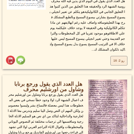
هل العدد الذي يقول في اليوم الذي يدين فيه الله محرف
رومية الشبهة الرد والحقيقه هذا التعليق من الذين كتبوا هذ
ا التعليق الجانبي في الكاثوليكيةهو يتكلم عن تعبير انجيلي ب
يسوع المسيح بشارتي بيسوع المسيح وبالطبع المشكك ف
رح بهذا التعليقوساقه واضاف عليه رغم انهلايفهم عن ماذا
تتكلم الكاثوليكية وفي الحقيقة لا يوجد خلاف عليكلمة يوم
علي الاطلاقوهو موجود تقريبا في كل المخطوطات والترا
جم القديمة وحتي تعبير انجيلي بيسوع المسيح ليس عليها
خلاف الا في الترتيب المسيح يسوع بدل يسوع المسيح ولت
اكيد ذلكوان المشكك ك...
رو 2: 16
هل العدد الذي يقول ورجع برنابا
وشاول من اورشليم محرف
هل العدد الذي يقول ورجع برنابا وشاول من اورشليم محر
ف اعمال الشبهة الرد اولا وجود خطأ نسخي في بعض الم
خطوطات هذا ليس معضلة فالنساخ بشر وليسوا معصومي
ن ولكن المهم ان النص وصل الينا سليم وندرس معا الادلة ا
لخارجية والداخالية لنتاكد من اي نص هو السليم الادلة الخا
رجية وساقسمها الي ترجمات مختلفة ثم النصوص اليوناني
والمخطوطات واقوال الاباء التراجم العربي اولا التي تشهد
الي قراءة رجعوا من اورشليم الفانديك ورجع برنابا وشاول