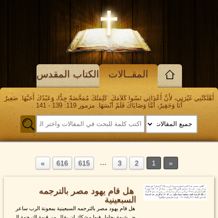
المقــالات
الكتاب المقدس
أَهْلَكَتْنِي غَيْرَتِي، لأَنَّ أَعْدَائِي نَسُوا كَلاَمَكَ. كَلِمَتُكَ مُمَحَّصَةٌ جِدًّا، وَعَبْدُكَ أَحَبَّهَا. صَغِيرٌ
أَنَا وَحَقِيرٌ، أَمَّا وَصَايَاكَ فَلَمْ أَنْسَهَا. مزمور 119: 139 - 141
…
616
615
3
2
1
هل قام يهود مصر بالترجمه
السبعينية
هل قام يهود مصر بالترجمه السبعينية بمعونة الرب ساعر
ض شبهة يحاول فيها مشكك ان يقلل من قيمة الترجمة ال