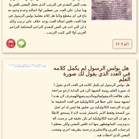
بعت النص النقدي في الترتيب الذي يجعل المعني ناقص ول
هذا سارد علي العدد من نقطتين اولا اصالته وعدم وجود ض
ياع في اي مقطع وثانيا هل كلام معلمنا بولس الرسول في
هذا العدد ناقص اصالة العدد يوجد خلاف علي ترتيب وكلم
ة لن التي اتت في النص النقدي التراجم المختلفة التراجم
العربي اولا التي كتبت الترتيب...
1كو 9: 15
هل بولس الرسول لم يكمل كلامه
في العدد الذي يقول لك صورة
العلم
هل بولس الرسول لم يكمل كلامه في العدد الذي يقول ل
ك صورة العلم رومية الشبهة الرد في البداية ارجو مراجعة
ملف هلالعددالذييقولفياليومالذييدينفيهاللهمحرف لان هذه ا
لشبهة مبنية علي خطأ في الكاثوليكية في العدد الحقيقة ما
اوردته الترجمه الكاثوليكية من تعليق هنا ليس له اي اصل
من الصحة وفقط الامر باختصار شديد لانه لا يستحق الاطال
ه هو ان الترجمه الكاثوليكية لم تكن دقيقه في ترجمت الع
ددوترتيب كلماتهفظهر منها انه ناقص المعني ولكن معظم ا
لترجمات العربي والانجليزي ترجمته بطريقه اخري وضحت
المعني الذي اخطات فيه...