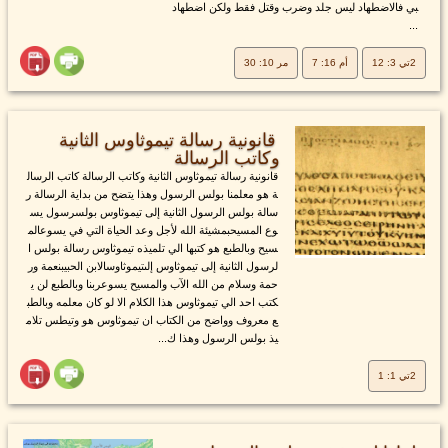
بي فالاضطهاد ليس جلد وضرب وقتل فقط ولكن اضطهاد
...
2تي 3: 12
أم 16: 7
مر 10: 30
قانونية رسالة تيموثاوس الثانية
وكاتب الرسالة
قانونية رسالة تيموثاوس الثانية وكاتب الرسالة كاتب الرسال
ة هو معلمنا بولس الرسول وهذا يتضح من بداية الرسالة ر
سالة بولس الرسول الثانية إلى تيموثاوس بولسرسول يس
وع المسيحبمشيئة الله لأجل وعد الحياة التي في يسوعالم
سيح وبالطبع هو كتبها الي تلميذه تيموثاوس رسالة بولس ا
لرسول الثانية إلى تيموثاوس إلىتيموثاوسالابن الحبيبنعمة ور
حمة وسلام من الله الآب والمسيح يسوعربنا وبالطبع لن ي
كتب احد الي تيموثاوس هذا الكلام الا لو كان معلمه وبالطب
ع معروف وواضح من الكتاب ان تيموثاوس هو وتيطس تلام
يذ بولس الرسول وهذا ك...
2تي 1: 1