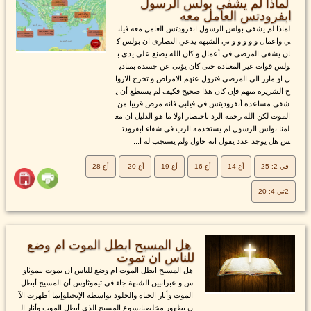
لماذا لم يشفي بولس الرسول
ابفرودتس العامل معه
لماذا لم يشفي بولس الرسول ابفرودتس العامل معه فيلب
ي واعمال و و و و و تي الشبهة يدعي النصارى ان بولس ك
ان يشفي المرضي في أعمال و كان الله يصنع على يدي ب
ولس قوات غير المعتادة حتى كان يؤتى عن جسده بمنادي
ل او مازر الى المرضى فتزول عنهم الامراض و تخرج الاروا
ح الشريرة منهم فإن كان هذا صحيح فكيف لم يستطع أن ي
شفي مساعده أبفروديتس في فيلبي فانه مرض قريبا من
الموت لكن الله رحمه الرد باختصار اولا ما هو الدليل ان مع
لمنا بولس الرسول لم يستخدمه الرب في شفاء ابفرودت
س هل يوجد عدد يقول انه حاول ولم يستجب له ا...
في 2: 25
أع 14
أع 16
أع 19
أع 20
أع 28
2تي 4: 20
هل المسيح ابطل الموت ام وضع
للناس ان تموت
هل المسيح ابطل الموت ام وضع للناس ان تموت تيموثاو
س و عبرانيين الشبهة جاء في تيموثاوس أن المسيح أبطل
الموت وأنار الحياة والخلود بواسطة الإنجيلوإنما أظهرت الآ
ن بظهور مخلصنايسوع المسيح الذي أبطل الموت وأنار ال