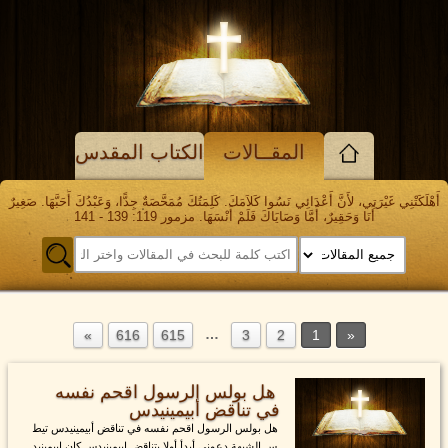
المقــالات
الكتاب المقدس
أَهْلَكَتْنِي غَيْرَتِي، لأَنَّ أَعْدَائِي نَسُوا كَلاَمَكَ. كَلِمَتُكَ مُمَحَّصَةٌ جِدًّا، وَعَبْدُكَ أَحَبَّهَا. صَغِيرٌ
أَنَا وَحَقِيرٌ، أَمَّا وَصَايَاكَ فَلَمْ أَنْسَهَا. مزمور 119: 139 - 141
…
616
615
3
2
1
هل بولس الرسول اقحم نفسه
في تناقض أبيمينيدس
هل بولس الرسول اقحم نفسه في تناقض أبيمينيدس تيط
س الشبهة دعوني أبدأ أولا بتناقض إبيمينيدس كان إبيمينيد