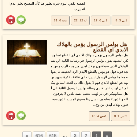
لنفسه يكفي اليوم شره يظهر هنا كأن المسيح يعلم عدم ا
لتدبير ب...
1تي 5: 8
1تي 6: 17
لو 12: 22
مت 6: 31
هل بولس الرسول يؤمن بالهلاك
الابدي اي القطع
هل بولس الرسول يؤمن بالهلاك الابدي اي القطع تسالوني
كي الشبهة يقول بولس الرسول في رسالته الثانية الي تس
الونيكي الذين سيعاقبون بهلاك ابدي من وجه الرب و من م
جد قوته فهل هو يؤمن بالقطع الابدي الرد الحقيقة ما يقول
ه معلمنا بولس الرسول ليس له اي علاقة بفكرة شهود يه
وه عو القطع الابدي فهو لا يقول ذلك بل العدد السابق يتك
لم عن لهيب النار الابدي رسالة بولس الرسول الثانية الي أ
هل تسالونيكي في نار لهيب معطيا نقمة للذين لا يعرفون ا
لله و الذين لا يطيعون انجيل ربنا يسوع المسيح الذين سيعا
قبون بهلاك ابدي من وج...
2تس 1: 9
1تس 4: 16
…
616
615
3
2
1