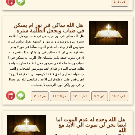
1تي 1: 1
هل الله ساكن في نور ام يسكن
في ضباب ويجعل الظلمة ستره
هل الله ساكن في نور ام يسكن في ضباب ويجعل الظلمة
ستره تي ويو وملوك و مزمور و الشبهة يقول بولس في تي
موثاوس الذي وحده له عدم الموت ساكنا في نور لا يدنى
منه فهذا يعني ان الله ساكن في نور ولكن هذا يناقض ما ج
اء في ملوك حينئذ تكلم سليمان قال الرب انه يسكن في ال
ضباب وايضا ما جاء في مزمور جعل الظلمة ستره حوله م
ظلته ضباب المياه و ظلام الغمامومزمور السحاب و الضبا
ب حوله العدل و الحق قاعدة كرسيه الرد الحقيقة لا يوجد
اي تناقض علي الاطلاق في الاعداد فبالفعل الله نور وساك
ن في نور ولكن نوره الرهيب لا يحتمله...
1تي 6: 16
1يو 1: 5
1مل 8: 12
مز 18: 11
مز 97: 2
هل الله وحده له عدم الموت اما
ايضا نحن لن نموت الي الابد مع
الله