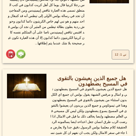
س رجلا كريتيا قال يوما كل أهل كريت كذابون في كتب ال
منطق تسمى هذه العبارة تناقض إبيمينيدس ومن المفاجئ
أن تجد في رسالة بولس الأولى إلى تيطس أنه قد كتبقال و
احد منهم و هو نبي لهم خاص الكريتيون دائما كذابون وحو
ش ردية بطون بطالة تيطس من المثير أن نجد أن بولس ق
د اقتبس تناقض إبيمينيدس ناصا على أن المتكلم نفسه كا
ن كريتيا الكريتيون دائما كذابون إلا أن هذه العبارة تكون غي
ر صحيحة بلا شك عندما يتم إطلاقها...
تي 1: 12
هل جميع الذين يعيشون بالتقوى
في المسيح يضطهدون
هل جميع الذين يعيشون بالتقوى في المسيح يضطهدون ت
ي و امثال و مرقس الشبهة يقول بولس ان جميع اي الكل
بدون استثناء من يعيشون بالتقوي في المسيح يضطهدون
وهذا في تيموثاوس و جميع الذين يريدون ان يعيشوا بالتقو
ى في المسيح يسوع يضطهدون ولكن ليس كل مسيحي ف
ي العالم مضطهد وايضا يخالف ذلك ما قيل في الامثال اذا ا
رضت الرب طرق انسان جعل اعداءه ايضا يسالمونه الرد
الحقيقة كلام معلمنا بولس الرسول دقيق جدا ولا يعارض م
ا جاء في سفر الامثال ولكن يجب ان نفهم ان كل شيئ نس