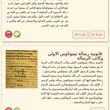
حياة والخلود بواسطة الإنجيل ولكن العبرانيين تقول إنه و
ضع للناس أن يموتواوكما وضع للناس أن يموتوا مرة ثم بع
د ذلك الدينونة الرد الحقيقة لا يوجد اي تناقض بين العددين
علي الاطلاق لان العدد الاول يتكلم فيه معلمنا بولس الرس
ول عن الموت بمعني العداوة والانفصال عن الله والثاني يت
كلم فيه عن موت الجس...
عب 9: 27
2تي 1: 10
قانونية رسالة تيموثاوس الاولي
وكاتب الرسالة
قانونية رسالة تيموثاوس الاولي وكاتب الرسالة كاتب الرسا
لة هو معلمنا بولس الرسول وهذا يتضح من بداية الرسالة
رسالة بولس الرسول الأولى إلى تيموثاوس بولسرسول ي
سوع المسيحبحسب أمر الله مخلصنا وربنا يسوع المسيح
رجائنا وهو كتبها الي تلميذه تيموثاوس رسالة بولس الرسو
ل الأولى إلى تيموثاوس إلىتيموثاوسالابن الصريحفي الإيمان
نعمة ورحمة وسلام من الله أبينا والمسيحيسوع ربنا رسالة
بولس الرسول الأولى إلى تيموثاوس هذه الوصية أيها الابنتي
موثاوسأستودعك إياها حسب النبواتالتي سبقت عليك لكي
تحارب فيها المحاربةالحسنة ...