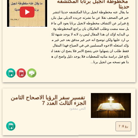
مخطوطة انجيل برنابا المكتشفه
حديثا
ما يقال عنه مخطوطة انجيل برنابا المكتشفه حديثا انتشر
خبر في الصحف نقلا عن ما نشرته جريده الديلي ميل بتاري
خ فبراير عن اكتشاف مخطوطه لانجيل برنابا يعود الي ما ق
بل سنه مضت وطلب الفاتيكان بان يراجع المخطوطة وف
ي البدايه اؤكد ان هذا المقال ليس رد لانه لا يوجد شبهة لك
ي ارد عليها ولكن توضيح انه خبر غير مدقق بعد خبر غير م
ؤكد استغله الاخوه المسلمين في في الصياح فهذا المقال
فقط طلب ان يتمهلوا حتي يتضح الامر فلا يصح ان نقفذ لن
تائج قبل دراسة متانيه للمعطيات فلا يوجد دليل واضح ان ه
ذا هو نسخه من انجيل برنا...
تفسير سفر الرؤيا الاصحاح الثامن
الجزء الثالث العدد 7
النص مفقود
رؤ 8: 7