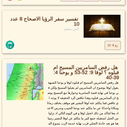
تفسير سفر الرؤيا الاصحاح 8 عدد
10
النص مفقود
رؤ 8: 10
هل رفض السامريين المسيح ام
قبلوه ؟ لوقا 9: 52-53 و يوحنا 4:
39-40
هل رفض السامريين المسيح ام قبلوه لوقا و يوحنا الشبهة
يقول لوقا بوضوح ان السامريين لم يقبلوا المسيح ولكن ف
ي يوحنا في نهاية قصة السامرية وحوارها مع المسيح يوض
ح ان السامريين قبلوه وهذا تناقض الرد الحقيقه لا يوجد ا
ي تناقض فما يتكلم عنه لوقا البشير هو موقف يختلف زمانا
ومكانا واحداثا عن ما يتكلم عنه يوحنا الحبيب وندرس الاعد
اد معا لنتاكد من ذلك انجيل لوقا و في اليوم التالي اذ نزلوا
من الجبل استقبله جمع كثير ما يتكلم عن لوقا البشير زمنيا
هنا هو بعد حادثة التجلي قرب نهاية خدمة الرب يسوع الم