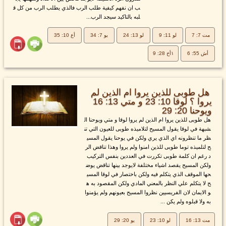
ب ان نفهم كيفية طلب الرب فالذي يطلب الرب من كل ق
لبه بالتاكيد سيجد الرب...
مت 7: 7
لو 11: 9
لو 13: 24
يو 7: 34
أع 10: 35
أش 55: 6
١أخ 28: 9
هل طوبى للذين يروا ام الذين لم
يروا ؟ لوقا 10: 23 و متي 13: 16
ويوحنا 20: 29
هل طوبى للذين يروا ام الذين لم يروا لوقا و متي ويوحنا ال
شبهة في لوقا يقول المسيح لتلاميذه طوبى للعيون التي تن
ظر ما تنظرونه اي الذي يري ولكن في يوحنا يقول المسي
ح لتلميذه توما طوبى للذين امنوا ولم يروا وهذا تناقض الر
د رغم ان كلمة طوبى تكررت في العددين بنفس التركيب
ولكن المسيح يقصد اشياء مختلفة لايوجد بينها تناقض يوض
حها الموقف الذي يتكلم فيه ولكن باختصار في لوقا المسي
ح لا يتكلم علي النظر بالمعني المادي ولكن المقصود به ه
و الايمان لان الفريسيين نظروا المسيح بعيونهم ولم يؤمنوا
به ولا قبلوه ولم يكن ...
مت 13: 16
لو 10: 23
يو 20: 29