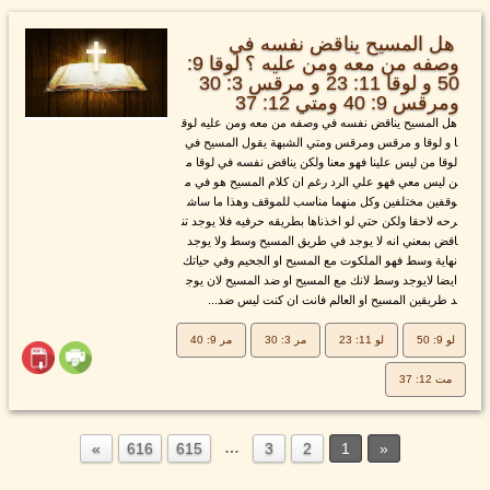
هل المسيح يناقض نفسه في
وصفه من معه ومن عليه ؟ لوقا 9:
50 و لوقا 11: 23 و مرقس 3: 30
ومرقس 9: 40 ومتي 12: 37
هل المسيح يناقض نفسه في وصفه من معه ومن عليه لوق
ا و لوقا و مرقس ومرقس ومتي الشبهة يقول المسيح في
لوقا من ليس علينا فهو معنا ولكن يناقض نفسه في لوقا م
ن ليس معي فهو علي الرد رغم ان كلام المسيح هو في م
وقفين مختلفين وكل منهما مناسب للموقف وهذا ما ساش
رحه لاحقا ولكن حتي لو اخذناها بطريقه حرفيه فلا يوجد تن
اقض بمعني انه لا يوجد في طريق المسيح وسط ولا يوجد
نهاية وسط فهو الملكوت مع المسيح او الجحيم وفي حياتك
ايضا لايوجد وسط لانك مع المسيح او ضد المسيح لان يوج
د طريقين المسيح او العالم فانت ان كنت ليس ضد...
لو 9: 50
لو 11: 23
مر 3: 30
مر 9: 40
مت 12: 37
…
616
615
3
2
1