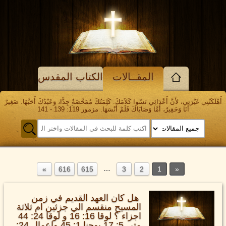
المقــالات
الكتاب المقدس
أَهْلَكَتْنِي غَيْرَتِي، لأَنَّ أَعْدَائِي نَسُوا كَلاَمَكَ. كَلِمَتُكَ مُمَحَّصَةٌ جِدًّا، وَعَبْدُكَ أَحَبَّهَا. صَغِيرٌ
أَنَا وَحَقِيرٌ، أَمَّا وَصَايَاكَ فَلَمْ أَنْسَهَا. مزمور 119: 139 - 141
…
616
615
3
2
1
هل كان العهد القديم في زمن
المسيح منقسم الي جزئين ام ثلاثة
اجزاء ؟ لوقا 16: 16 و لوقا 24: 44
متي 5: 17 يوحنا 1: 45 واعمال 24: