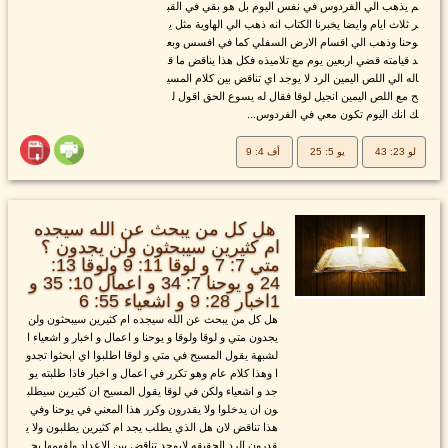
م يذهب الي الفردوس في نفس اليوم بل هو بقي في القب
ر ثلاث ايام وايضا يخبرنا الكتاب انه ذهب الي الهاوية مثل ي
وحنا وذهب الي اقسام الارض السفلي كما في افسس وبع
د قيامته قضي اربعين يوم مع تلاميذه فكل هذا يناقض ما ق
اله الي اللص اليمين الرد لا يوجد اي تناقض بين كلام المسي
ح مع اللص اليمين انجيل لوقا فقال له يسوع الحق اقول ل
ك انك اليوم تكون معي في الفردوس...
لو 23: 43
يو 5: 25
أف 4: 9
هل كل من يبحث عن الله سيجده
ام كثيرين سيبحثون ولن يجدون ؟
متي 7: 7 و لوقا 11: 9 ولوقا 13:
24 و يوحنا 7: 34 و اعمال 10: 35 و
1اخبار 28: 9 و اشعياء 55: 6
هل كل من يبحث عن الله سيجده ام كثيرين سيبحثون ولن
يجدون متي و لوقا ولوقا و يوحنا و اعمال و اخبار و اشعياء ا
لشبهة يقول المسيح في متي و لوقا اطلبوا اي ابحثوا تجدو
ا وهذا كلام عام وهو تكرر في اعمال و اخبار فاذا طلبته يو
جد و اشعياء ولكن في لوقا يقول المسيح ان كثيرين سيطلب
ون ان يدخلوا ولا يقدرون وكرر هذا المعني في يوحنا وفي
هذا تناقض لان هل الذي يطلب يجد ام كثيرين يطلبون ولا ي
قدرون الرد الحقيقه لايوجد تناقض بين الاعداد ولفهمها يج