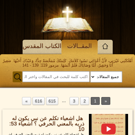
المقــالات
الكتاب المقدس
أَهْلَكَتْنِي غَيْرَتِي، لأَنَّ أَعْدَائِي نَسُوا كَلاَمَكَ. كَلِمَتُكَ مُمَحَّصَةٌ جِدًّا، وَعَبْدُكَ أَحَبَّهَا. صَغِيرٌ
أَنَا وَحَقِيرٌ، أَمَّا وَصَايَاكَ فَلَمْ أَنْسَهَا. مزمور 119: 139 - 141
…
616
615
3
2
1
هل اشعياء تكلم عن نبي يكون له
ذريه بالمعني الحرفي ؟ اشعياء 53:
10
هل اشعياء تكلم عن نبي يكون له ذريه بالمعني الحرفي اش