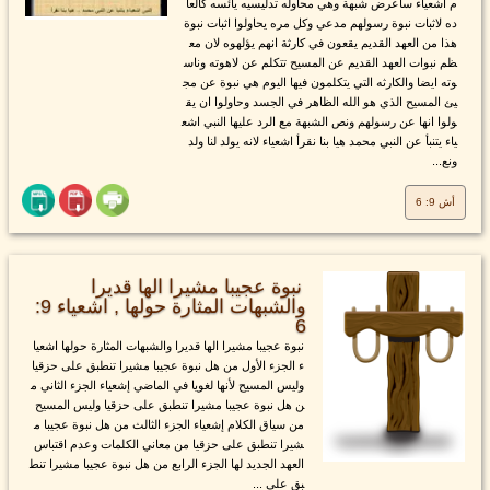
م اشعياء ساعرض شبهة وهي محاوله تدليسيه يائسه كالعا
ده لاثبات نبوة رسولهم مدعي وكل مره يحاولوا اثبات نبوة
هذا من العهد القديم يقعون في كارثة انهم يؤلهوه لان مع
ظم نبوات العهد القديم عن المسيح تتكلم عن لاهوته وناس
وته ايضا والكارثه التي يتكلمون فيها اليوم هي نبوة عن مج
يئ المسيح الذي هو الله الظاهر في الجسد وحاولوا ان يق
ولوا انها عن رسولهم ونص الشبهة مع الرد عليها النبي اشع
ياء يتنبأ عن النبي محمد هيا بنا نقرأ اشعياء لانه يولد لنا ولد
ونع...
أش 9: 6
نبوة عجيبا مشيرا الها قديرا
والشبهات المثارة حولها , اشعياء 9:
6
نبوة عجيبا مشيرا الها قديرا والشبهات المثارة حولها اشعيا
ء الجزء الأول من هل نبوة عجيبا مشيرا تنطبق على حزقيا
وليس المسيح لأنها لغويا في الماضي إشعياء الجزء الثاني م
ن هل نبوة عجيبا مشيرا تنطبق على حزقيا وليس المسيح
من سياق الكلام إشعياء الجزء الثالث من هل نبوة عجيبا م
شيرا تنطبق على حزقيا من معاني الكلمات وعدم اقتباس
العهد الجديد لها الجزء الرابع من هل نبوة عجيبا مشيرا تنط
بق على ...