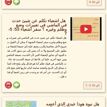
أش 53: 8
هل اشعياء تكلم عن شيئ حدث
في الماضي في تعبيرات وضع
وظلم وغيره ؟ سفر اشعياء 53: 5-
7
هل اشعياء تكلم عن شيئ حدث في الماضي في تعبيرات و
ضع وظلم وغيره سفر اشعياء الشبهة لا يمكن أن القول م
جروح لأجل معاصينا والرب وضع عليه إثم جميعنا إشعياء و ي
نطبق على المسيح ولا بد أنه يشير إلى نبي سبق كاتب هذ
ه النبوة أي سابق لإشعياء النبي لأن الحديث بصيغة الماضي
ومن جهة أخرى علينا ان نلاحظ ان صيغة الحديث قد جاء
ت بالماضي في قوله ظلم أما هو فتذلل ولم يفتح فاه كشا
ه تساق إلى الذبح وكنعجة صامتة أمام جازيها فلم يفتح فاه
أي ان الحديث عن أمر قد تم وحدث في زمن اشعيا أو قبل
ه فإن ...
أش 53: 5 - 7
هل نبوة هوذا عبدي الذي أعضه