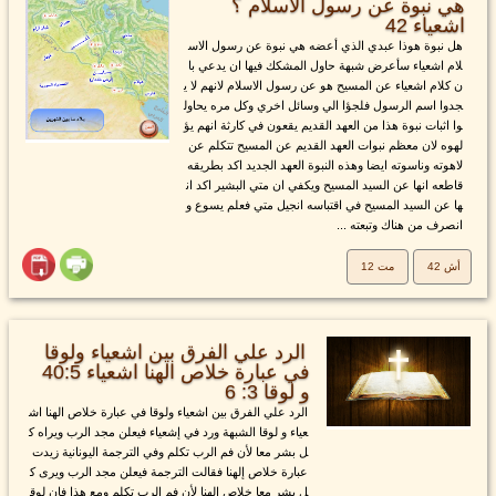
هي نبوة عن رسول الاسلام ؟
اشعياء 42
هل نبوة هوذا عبدي الذي أعضه هي نبوة عن رسول الاس
لام اشعياء سأعرض شبهة حاول المشكك فيها ان يدعي با
ن كلام اشعياء عن المسيح هو عن رسول الاسلام لانهم لا ي
جدوا اسم الرسول فلجؤا الي وسائل اخري وكل مره يحاول
وا اثبات نبوة هذا من العهد القديم يقعون في كارثة انهم يؤ
لهوه لان معظم نبوات العهد القديم عن المسيح تتكلم عن
لاهوته وناسوته ايضا وهذه النبوة العهد الجديد اكد بطريقه
قاطعه انها عن السيد المسيح ويكفي ان متي البشير اكد ان
ها عن السيد المسيح في اقتباسه انجيل متي فعلم يسوع و
انصرف من هناك وتبعته ...
أش 42
مت 12
الرد علي الفرق بين اشعياء ولوقا
في عبارة خلاص الهنا اشعياء 40:5
و لوقا 3: 6
الرد علي الفرق بين اشعياء ولوقا في عبارة خلاص الهنا اش
عياء و لوقا الشبهة ورد في إشعياء فيعلن مجد الرب ويراه ك
ل بشر معا لأن فم الرب تكلم وفي الترجمة اليونانية زيدت
عبارة خلاص إلهنا فقالت الترجمة فيعلن مجد الرب ويرى ك
ل بشر معا خلاص إلهنا لأن فم الرب تكلم ومع هذا فإن لوق