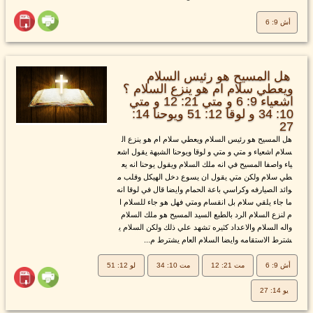
أش 9: 6
هل المسيح هو رئيس السلام
ويعطي سلام ام هو ينزع السلام ؟
اشعياء 9: 6 و متي 21: 12 و متي
10: 34 و لوقا 12: 51 ويوحنا 14:
27
هل المسيح هو رئيس السلام ويعطي سلام ام هو ينزع ال
سلام اشعياء و متي و متي و لوقا ويوحنا الشبهة يقول اشع
ياء واصفا المسيح في انه ملك السلام ويقول يوحنا انه يع
طي سلام ولكن متي يقول ان يسوع دخل الهيكل وقلب م
وائد الصيارفه وكراسي باعة الحمام وايضا قال في لوقا انه
ما جاء يلقي سلام بل انقسام ومتي فهل هو جاء للسلام ا
م لنزع السلام الرد بالطبع السيد المسيح هو ملك السلام
واله السلام والاعداد كثيره تشهد علي ذلك ولكن السلام ي
شترط الاستقامه وايضا السلام العام يشترط م...
أش 9: 6
مت 21: 12
مت 10: 34
لو 12: 51
يو 14: 27