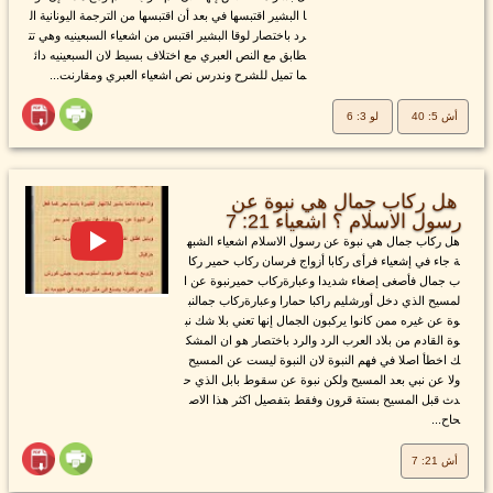
ا البشير اقتبسها في بعد أن اقتبسها من الترجمة اليونانية ال
رد باختصار لوقا البشير اقتبس من اشعياء السبعينيه وهي تت
طابق مع النص العبري مع اختلاف بسيط لان السبعينيه دائ
ما تميل للشرح وندرس نص اشعياء العبري ومقارنت...
أش 5: 40
لو 3: 6
هل ركاب جمال هي نبوة عن
رسول الاسلام ؟ اشعياء 21: 7
هل ركاب جمال هي نبوة عن رسول الاسلام اشعياء الشبه
ة جاء في إشعياء فرأى ركابا أزواج فرسان ركاب حمير ركا
ب جمال فأصغى إصغاء شديدا وعبارةركاب حميرنبوة عن ا
لمسيح الذي دخل أورشليم راكبا حمارا وعبارةركاب جمالنب
وة عن غيره ممن كانوا يركبون الجمال إنها تعني بلا شك نب
وة القادم من بلاد العرب الرد والرد باختصار هو ان المشك
ك اخطأ اصلا في فهم النبوة لان النبوة ليست عن المسيح
ولا عن نبي بعد المسيح ولكن نبوة عن سقوط بابل الذي ح
دث قبل المسيح بستة قرون وفقط بتفصيل اكثر هذا الاص
حاح...
أش 21: 7