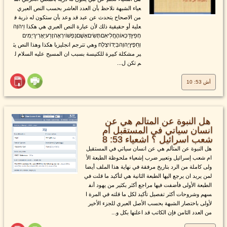
عياء الشبهة نلاحظ بأن العدد العاشر بحسب النص العبري
من الاصحاح يتحدث عن عبد قد وعد بأن ستكون له ذرية ف
علية أو حقيقية ذلك لأن عبارة النص العبري هي هكذا וַיהוָה
חָפֵץדַּכְּאוֹהֶחֱלִיאִםתָּשִׂיםאָשָׁםנַפְשׁוֹיִרְאֶהזֶרַעיַאֲרִיךְיָמִים
וְחֵפֶץיְהוָהבְּיָדוֹיִצְלָח وهي تترجم انجليزيا هكذا وهذا النص يث
ير مشكلة كبيرة للكنيسة بسبب ان المسيح عليه السلام ل
م تكن ل...
أش 53: 10
هل النبوة عن المتالم هي عن
انسان سياتي في المستقبل ام
شعب اسرائيل ؟ اشعياء 53: 8
هل النبوة عن المتألم هي عن انسان سياتي في المستقبل
ام شعب إسرائيل وتعبير ضرب إشعياء ملحوظة الطبعة الأ
ولى كاملة من الرد بتاريخ مرفقة في نهاية هذا الملف أيضا
لمن يريد ان يرجع اليها الطبعة الثانية هي لتأكيد ما قلت في
الطبعة الأولى فأضفت فيها مراجع أكثر بكثير من يهود أنف
سهم وشروحات أكثر تفصيل تأكيد لكل ما قلته في المرة ا
لأولى باختصار الشبهة بحسب الأصل العبري للجزء الأخير
من العدد الثامن فإن الكاتب قد اعلنها بكل و...