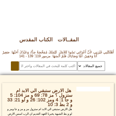
المقــالات
الكتاب المقدس
أَهْلَكَتْنِي غَيْرَتِي، لأَنَّ أَعْدَائِي نَسُوا كَلاَمَكَ. كَلِمَتُكَ مُمَحَّصَةٌ جِدًّا، وَعَبْدُكَ أَحَبَّهَا. صَغِيرٌ
أَنَا وَحَقِيرٌ، أَمَّا وَصَايَاكَ فَلَمْ أَنْسَهَا. مزمور 119: 139 - 141
هل الارض ستبقي الي الابد ام
ستزول ؟ مز 78: 69 و مز 104: 5
و جا 1: 4 ومز 102: 26 و لو 21: 33
و 2 بط 3: 10
هل الارض ستبقي الي الابد ام ستزول مز و مز و جا ومز و
لو و بط الشبهة يخبرنا العهد القديم ان الرب اسس الارض