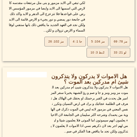
لكي تبقي الي الابد مزمور و بنى مثل مرتفعات مقدسه كا
لارض التي اسسها الى الابد وايضا في مزمور المؤسس الا
رض على قواعدها فلا تتزعزع الى الدهر و الابد واكد ذلك
في جامعة دور يمضي و دور يجيء و الارض قائمة الى الابد
ولكن نجد في العهد الجديد ما يناقض ذلك بانها ستفني لوقا
السماء و الارض تزولان و لكن...
مز 78: 69
مز 104: 5
جا 1: 4
مز 102: 26
لو 21: 33
2بط 3: 10
هل الاموات لا يدركون ولا يتذكرون
شيئ ام مدركين بعد الموت ؟
هل الاموات لا يدركون ولا يتذكرون شيئ ام مدركين بعد ال
موت مز ومز ومز و جا و صم و رؤ الشبهة يخبرنا سفر المز
امير هل يحدث في القبر برحمتك او بحقك في الهلاك هل ت
عرف في الظلمة عجائبك و برك في ارض النسيان وتكرر ن
فس المعني في مزمور لانه ليس في الموت ذكرك في الها
وية من يحمدك وشرحه اكثر سليمان في الجامعة لان الاحيا
ء يعلمون انهم سيموتون اما الموتى فلا يعلمون شيئا و لي
س لهم اجر بعد لان ذكرهم نسي اذا الاموات لا يعلمون لا ي
تذكرون ولكن نجد ما يناقض هذا الفكر في صم...