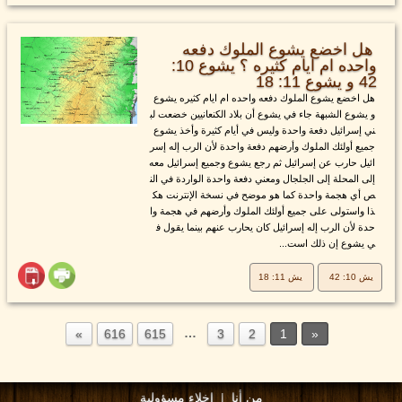
هل اخضع يشوع الملوك دفعه
واحده ام ايام كثيره ؟ يشوع 10:
42 و يشوع 11: 18
هل اخضع يشوع الملوك دفعه واحده ام ايام كثيره يشوع
و يشوع الشبهة جاء في يشوع أن بلاد الكنعانيين خضعت لب
ني إسرائيل دفعة واحدة وليس في أيام كثيرة وأخذ يشوع
جميع أولئك الملوك وأرضهم دفعة واحدة لأن الرب إله إسر
ائيل حارب عن إسرائيل ثم رجع يشوع وجميع إسرائيل معه
إلى المحلة إلى الجلجال ومعني دفعة واحدة الواردة في الن
ص أي هجمة واحدة كما هو موضح في نسخة الإنترنت هك
ذا واستولى على جميع أولئك الملوك وأرضهم في هجمة وا
حدة لأن الرب إله إسرائيل كان يحارب عنهم بينما يقول ف
ي يشوع إن ذلك است...
يش 10: 42
يش 11: 18
…
616
615
3
2
1
من أنا
|
إخلاء مسؤولية