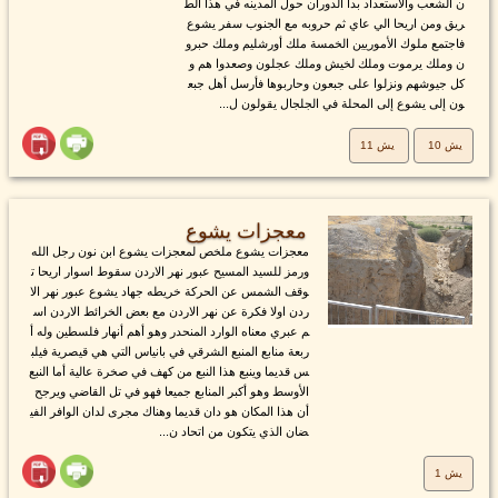
ن الشعب والاستعداد بدا الدوران حول المدينه في هذا الط
ريق ومن اريحا الي عاي ثم حروبه مع الجنوب سفر يشوع
فاجتمع ملوك الأموريين الخمسة ملك أورشليم وملك حبرو
ن وملك يرموت وملك لخيش وملك عجلون وصعدوا هم و
كل جيوشهم ونزلوا على جبعون وحاربوها فأرسل أهل جبع
ون إلى يشوع إلى المحلة في الجلجال يقولون ل...
يش 10
يش 11
معجزات يشوع
معجزات يشوع ملخص لمعجزات يشوع ابن نون رجل الله
ورمز للسيد المسيح عبور نهر الاردن سقوط اسوار اريحا ت
وقف الشمس عن الحركة خريطه جهاد يشوع عبور نهر الا
ردن اولا فكرة عن نهر الاردن مع بعض الخرائط الاردن اس
م عبري معناه الوارد المنحدر وهو أهم أنهار فلسطين وله أ
ربعة منابع المنبع الشرقي في بانياس التي هي قيصرية فيلب
س قديما وينبع هذا النبع من كهف في صخرة عالية أما النبع
الأوسط وهو أكبر المنابع جميعا فهو في تل القاضي ويرجح
أن هذا المكان هو دان قديما وهناك مجرى لدان الوافر الفي
ضان الذي يتكون من اتحاد ن...
يش 1