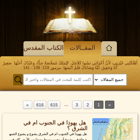
المقــالات
الكتاب المقدس
أَهْلَكَتْنِي غَيْرَتِي، لأَنَّ أَعْدَائِي نَسُوا كَلاَمَكَ. كَلِمَتُكَ مُمَحَّصَةٌ جِدًّا، وَعَبْدُكَ أَحَبَّهَا. صَغِيرٌ
أَنَا وَحَقِيرٌ، أَمَّا وَصَايَاكَ فَلَمْ أَنْسَهَا. مزمور 119: 139 - 141
…
616
615
3
2
1
هل يهوذا في الجنوب ام في
الشرق ؟
هل يهوذا في الجنوب ام في الشرق يشوع و يشوع الشبه
ة جاء في يشوع أن نصيب سبط يهوذا من الأرض كان في