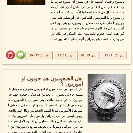
ويشوع و قضاه الشبهة جاء في يشوع أن يشوع ضرب مل
وك عدد عديد من البلاد ولكن في أماكن أخرى نجد أن هذ
ه البلاد لا تزال في قبضة أصحابها الأصليين كما نقرأ مثلا ف
ي يشوع وأما اليبوسيون الساكنون في أورشليم فلم يقدر
بنو يهوذا على طردهم فسكن اليبوسيون مع بني يهوذا في
أورشليم إلى هذا اليوم ويشوع ولم يقدر بنو منسى أن يمل
كوا هذه المدن فعزم الكنعانيون على السكن في تلك الأر
ض وكان لما تشدد بنو إسرائيل أنهم جعلوا الكنعانيين تحت
...
يش 12: 7 - 23
يش 15: 63
يش 17: 12
قض 1: 27 - 29
هل الجبعونيون هم حويون او
اموريون ؟
هل الجبعونيون هم حويون او اموريون يشوع و صموئيل ال
شبهة جاء في يشوع أن الحويين هم سكان جبعون فهم جب
عونيون لم تكن مدينة صالحت بني إسرائيل إلا الحويين سكا
ن جبعون بل أخذوا الجميع بالحرب ولكن جاء في صموئيل أ
نهم بقايا الأموريين فدعا الملك الجبعونيين وقال لهم والجبع
ونيون ليسوا من بني إسرائيل بل من بقايا الأموريين وقد ح
لف لهم بنو إسرائيل وطلب شاول أن يقتلهم لأجل غيرته ع
لى بني إسرائيل ويهوذا الرد تعريف سريع بالاموريون من ال
كتاب المقدس ومن قاموس الكتاب المقدس ومن بعض الم