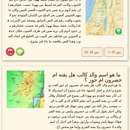
الجنوب وكانت القرعة لسبط بني يهوذا حسب عشائرهم إ
لى تخم أدوم برية صين نحو الجنوب أقصى التيمن وكان تخ
مهم الجنوبي أقصى بحر الملح من اللسان المتوجه نحو ال
جنوب والعدد رقم في النص السابق يوضحه نص الإنترنت ه
كذا وكانت حصة سبط يهوذا بالقرعة بحسب عشائرهم م
ن حدود أدوم إلى برية صين في طرف الجنوب فكان حده
م الجنوبي من شاطئ بحر الميت من الخليج في اتجاه الجن
وب وهذا النص يناقضه ما جاء في يشوع ...
يش 15: 1
يش 19: 34
ما هو اسم والد كالب هل يفنه ام
حصرون ام حور ؟
ما هو اسم والد كالب هل يفنه ام حصرون ام حور العدد وي
شوع و اخبار و اخبار الشبهة جاء في يشوع أن اسم والد كا
لب كان يفنة فتقدم بنو يهوذا إلى يشوع في الجلجال وقال
له كالب بن يفنة القنزي أنت تعلم الكلام الذي كلم به الر
ب موسى رجل الله من جهتي ومن جهتك في قادش برنيع
ولكن أخبار يقول إن كالب بن حصرون وليس بن يفنة القنز
ي وكالب بن حصرون ولد من عزوبة امرأته ومن يريعوث و
هؤلاء بنوها ياشر وشوباب وأردون ونقرأ في أخبار أن اسم
والده لا حصرون ولا يفنة القنزي وإنما هو شخص آخ...