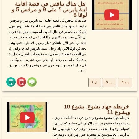
هل هناك تناقض في قصة اقامة
ابنة يايرس ؟ متي 9 و مرقس 5 و
لوقا 8
هل هناك تناقض في قصة اقامة ابنة يايرس متي و مرقس
و لوقا الشبهة هناك تناقض في قصة اقامة ابنة يايرس فهي
هل كانت تحتضر في حال الموت أم ميتة بالفعل نجد في م
تى الآتي وفيما هو يكلمهم بهذا اذا رئيس قد جاء فسجد له
قائلا ان ابنتي الآن ماتتلكن تعال وضع يدك عليها فتحيا بينما
نجد في لوقا الآتي واذا رجل اسمه يايروس قد جاءوكان رئي
س المجمعفوقع عند قدمي يسوع وطلب اليه ان يدخل بيت
ه لانه كان له بنت وحيدة لها نحو اثنتي عشرة سنة وكانت
في حال الموت وشبهة اخري فى مرقص واذا واحد من رؤ
ساء...
مت 9
مر 5
لو 8
خريطه جهاد يشوع. يشوع 10
ويشوع 11
خريطه جهاد يشوع يشوع ويشوع في هذا الملف اعرض ب
سرعه رحلة يشوع من عبر الاردن الي تسليم كنعان الي ا
لاسباط اولا بدا الشعب الاستعداد وهم في شطيم ومن هنا
ك ارسل الجاسوسين ثم معجزة عبور نهر الاردن وبعد ختا