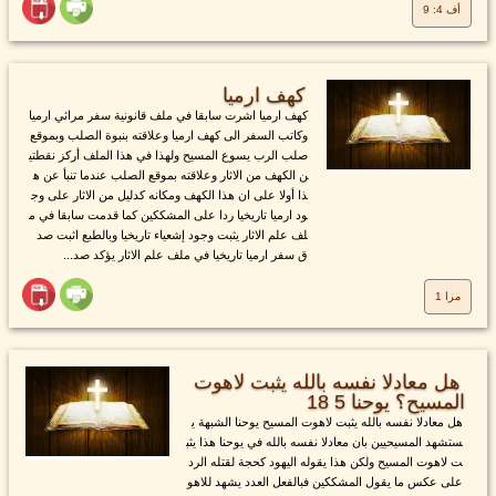
أف 4: 9
كهف ارميا
كهف ارميا اشرت سابقا في ملف قانونية سفر مراثي ارميا
وكاتب السفر الى كهف ارميا وعلاقته بنبوة الصلب وبموقع
صلب الرب يسوع المسيح ولهذا في هذا الملف أركز نقطتي
ن الكهف من الاثار وعلاقته بموقع الصلب عندما تنبأ عن ه
ذا أولا على ان هذا الكهف ومكانه كدليل من الاثار على وج
ود ارميا تاريخيا ردا على المشككين كما قدمت سابقا في م
لف علم الاثار يثبت وجود إشعياء تاريخيا وبالطبع اثبت صد
ق سفر ارميا تاريخيا في ملف علم الاثار يؤكد صد...
مرا 1
هل معادلا نفسه بالله يثبت لاهوت
المسيح؟ يوحنا 5 18
هل معادلا نفسه بالله يثبت لاهوت المسيح يوحنا الشبهة ي
ستشهد المسيحيين بان معادلا نفسه بالله في يوحنا هذا يثب
ت لاهوت المسيح ولكن هذا يقوله اليهود كحجة لقتله الرد
على عكس ما يقول المشككين فبالفعل العدد يشهد للاهو