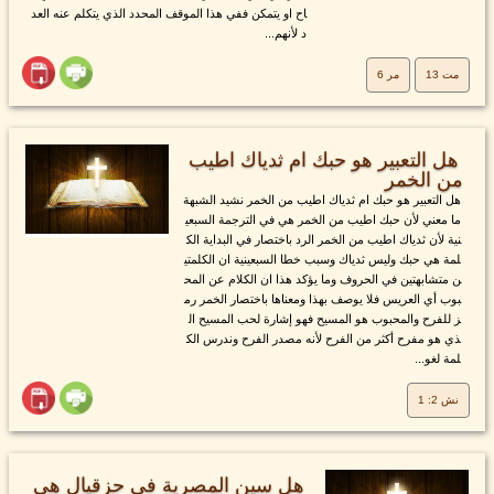
اح او يتمكن ففي هذا الموقف المحدد الذي يتكلم عنه العد
د لأنهم...
مت 13
مر 6
هل التعبير هو حبك ام ثدياك اطيب
من الخمر
هل التعبير هو حبك ام ثدياك اطيب من الخمر نشيد الشبهة
ما معني لأن حبك اطيب من الخمر هي في الترجمة السبعي
نية لأن ثدياك اطيب من الخمر الرد باختصار في البداية الك
لمة هي حبك وليس ثدياك وسبب خطا السبعينية ان الكلمتي
ن متشابهتين في الحروف وما يؤكد هذا ان الكلام عن المح
بوب أي العريس فلا يوصف بهذا ومعناها باختصار الخمر رم
ز للفرح والمحبوب هو المسيح فهو إشارة لحب المسيح ال
ذي هو مفرح أكثر من الفرح لأنه مصدر الفرح وندرس الك
لمة لغو...
نش 2: 1
هل سين المصرية في حزقيال هي