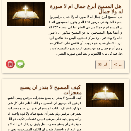
هل المسيح أبرع جمال ام لا صورة
له ولا جمال
هل المسيح أبرع جمال ام لا صورة له ولا جمال مزامير وإ
شعياء الشبهة في مزمور ٢٤٥ الذي يقول المسيحيين انه ع
ن المسيح ابرع جمالا من بني البشر اما في اشعياء ٢٥٣ الذ
ي أيضا يقول المسيحيين انه عن المسيح مذكور ان لا صور
ة له ولا بهاء فنراه ولا مرأي فنشتهيه اليس هذا تناقض الرد
الرد باختصار شديد هو لا يوجد أي تناقض على الاطلاق فم
زمور أبرع جمال هو عن وصف الرب يسوع المسيح لأنه ي
حل فيه كل ملء اللاهوت وأيضا ليس صورته البشر...
مز 45
أش 53
كيف المسيح لا يقدر ان يصنع
معجزات
كيف المسيح لا يقدر ان يصنع معجزات مرقس ومتى الشبه
ة يقول المسيحيين ان المسيح هو الله القادر على كل شي
ء ولكن باعتراف الكتاب المسيح لم يقدر ان يصنع معجزات
يقدر في مرقس ولم يقدر أن يصنع هناك ولا قوة واحدة غي
ر أنه وضع يديه على مرضى قليلين فشفاهم فكيف هو الل
ه ولا يقدر ان يصنع معجزات هل يليق ان يقال عن الله لا ي
قدر الرد الرد باختصار شديد ان الكلمة المستخدمة تعني يت