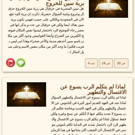
برية سين للخروج
هل سين المصرية في حزقيال هي برية سين للخروج حزقي
ال وخروج وتثنية السؤال حضرتك ذكرت ان برية التيه تقع
الان في السعودية وبالتالي على حسب فهمي تكون برية
سين هناك ايضا ولكن في حزقيال ص عدد و يذكر انها في
مصر رجاء التوضيح الرد باختصار ليسوا نفس المكان فيوض
ح الكثيرين من الشراح وأيضا القواميس وجود أكثر من مكا
ن باسم سين أحدهم مدينة والأخر صحراء وهذا امر ليس ب
غريب فكثيرا ما وجد أكثر من مكان بنفس الاسم وعلى سب
يل المثال ا...
حز 30
خر 19
تث 4
لماذا لم يتكلم الرب يسوع عن
الاغتسال والتطهير
لماذا لم يتكلم الرب يسوع عن الاغتسال والتطهير السؤال
لماذا نجد في العهد القديم أمور كثيرة في الناموس عن الا
غتسال والتطهير ولكن في العهد الجديد وبخاصة تعاليم الر
ب يسوع لا نجده يتكلم عنها لا أتكلم عن نسخ وغيره ولكن
فقط تساؤل لماذا لم يتكلم الرب يسوع عن الاغتسال والت
طهير الرد الرد باختصار شديد في البداية تكلم ناموس مو
سى في الاغتسال لان الشعب كان يحتاجها في هذا الزمان