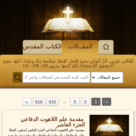
المقــالات
الكتاب المقدس
أَهْلَكَتْنِي غَيْرَتِي، لأَنَّ أَعْدَائِي نَسُوا كَلاَمَكَ. كَلِمَتُكَ مُمَحَّصَةٌ جِدًّا، وَعَبْدُكَ أَحَبَّهَا. صَغِيرٌ
أَنَا وَحَقِيرٌ، أَمَّا وَصَايَاكَ فَلَمْ أَنْسَهَا. مزمور 119: 139 - 141
…
616
615
3
2
1
مقدمة علم اللاهوت الدفاعي
الجزء العاشر
مقدمة علم اللاهوت الدفاعي الجزء العاشر أسلوب المغال
طات المغالطات المنطقية المغالطات المنطقية هو طرح ح