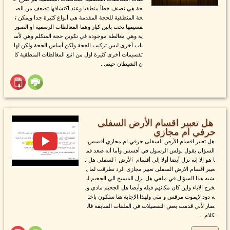
جة هي تصنف خطأ منطقيا وعند اكتشافها تضعف من الص
حة المنطقية للحجة المقدمة هي أنواع كثيرة جدا ويمكن ت
قسيمها تحت بابين كبار وهما المغالطات الرسمية او الصور
ية وهي مغالطة موجودة في تكوين حجة المتكلم وهي لأس
باب أخرى ليس تركيب الحجة ولكن أساس الحجة ولكن لها
تقسيمات أخرى كثيرة اول من اتبع المغالطات المنطقية كا
ن الشيطان حينم...
هل تعبير اقسام الأرض السفلى
حرفي ام مجازي
هل تعبير اقسام الأرض السفلى حرفي ام مجازي أفسس
السؤال يقول بولس الرسول في أفسس وأما أنه صعد فم
ا هو إلا إنه نزل أيضا أولا إلى أقسام ٱلأرض ٱلسفلى هل ت
عبير اقسام الارض السفلى تعبير مجازى الرد تطرقت لما ي
شبه هذا السؤال في ملفي هل نزل المسيح الي الجحيم لي
خرج الاباء واين كان مكانهم قبله وأيضا هل الجحيم مادي وب
ه دود لايموت مرقس و متي ولهذا الإجابة هنا ستكون باخت
صار لأني قدمت بعض التفصيلات في الملفات السابقة فال
كلام ...