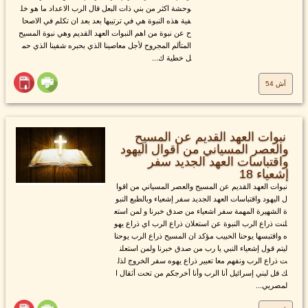
وحشة اكثر من بني ذات البعل قال الرب الاعداد ما هو خل
فية هذه النبوة هي في ترتيبها بعد بعد ان تكلم في الاصحا
ح عن نبوة من اهم النبوات العهد القديم وهي نبوة المسيح
المتألم المجروح لأجل معاصينا الذي بحبره شفينا الذي حم
ل خطية ك...
أش 54
نبوات العهد القديم عن المسيح
والعصر المسياني من اقوال اليهود
واقتباسات العهد الجديد سفر
إشعياء 18
نبوات العهد القديم عن المسيح والعصر المسياني من اقوا
ل اليهود واقتباسات العهد الجديد سفر إشعياء وبالطبع النبو
ة الشهيرة المهمة سفر اشعياء من صدق خبرنا و لمن استع
لنت ذراع الرب النبوة عن استعلان ذراع الرب اي ذراع يهو
ه واقتبسها يوحنا الحبيب مؤكد ان المسيح ذراع الرب يوحنا
ليتم قول إشعياء النبي يا رب من صدق خبرنا ولمن استعلن
ت ذراع الرب ونفهم معا تعبير ذراع يهوه سفر الخروج لذل
ك قل لبني إسرائيل أنا الرب وأنا أخرجكم من تحت أثقال ا
لمصريي...