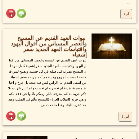
...
أم 1
نبوات العهد القديم عن المسيح
والعصر المسياني من اقوال اليهود
واقتباسات العهد الجديد سفر
إشعياء
نبوات العهد القديم عن المسيح والعصر المسياني من اقوا
ل اليهود واقتباسات العهد الجديد سفر إشعياء كامل نبوة ا
ن المسيح يضرب قبل صلبه في كل جسمه ويصبح ليس في
ه صحة بسبب الجروح ولا يضمم أحد جراحه سفر اشعياء
من اسفل القدم الى الراس ليس فيه صحة بل جرح و احبا
ط و ضربة طرية لم تعصر و لم تعصب و لم تلين بالزيت بلا
دكم خربة مدنكم محرقة بالنار ارضكم تاكلها غرباء قدامكم
و هي خربة كانقلاب الغرباء فالمسيح يتألم في الصلب وبعد
هذا تخرب البلاد وهذا ما حدث ص...
أش 1