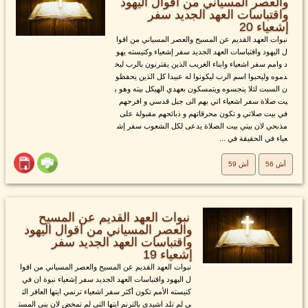
والعصر المسياني من اقوال اليهود
واقتباسات العهد الجديد سفر
إشعياء 20
نبوات العهد القديم عن المسيح والعصر المسياني من اقوا
ل اليهود واقتباسات العهد الجديد سفر إشعياء وكنيسته يهو
د وامم سفر اشعياء وابناء الغريب الذين يقترنون بالرب ليخ
دموه وليحبوا اسم الرب ليكونوا له عبيدا كل الذين يحفظو
ن السبت لئلا ينجسوه ويتمسكون بعهدي الهيكل بيته وهو ب
يت صلاة سفر اشعياء اتي بهم الى جبل قدسي و افرحهم
في بيت صلاتي و تكون محرقاتهم و ذبائحهم مقبولة على
مذبحي لان بيتي بيت الصلاة يدعى لكل الشعوب سفر إش
عياء في الحقيقة في ...
أش 56
أش 59
نبوات العهد القديم عن المسيح
والعصر المسياني من اقوال اليهود
واقتباسات العهد الجديد سفر
إشعياء 19
نبوات العهد القديم عن المسيح والعصر المسياني من اقوا
ل اليهود واقتباسات العهد الجديد سفر إشعياء نبوة ان في
كنيسته الأمم تكون أكثر سفر اشعياء ترنمي ايتها العاقر الت
ي لم تلد اشيدي بالترنم ايتها التي لم تمخض لان بني المست