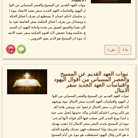
نبوات العهد القديم عن المسيح والعصر المسياني من اقوا
ل اليهود واقتباسات العهد الجديد سفر نشيد الانشاد نبوة ا
ن سليمان احكم انسان لا يستطيع ان يعرف أعماق الحكم
ة ويتساءل من يعرف أعماق الحكمة سفر الجامعة بعيد ما
كان بعيدا والعميق لعميق من يجده واجابة اليهود ان المسي
ح بحكمته وهذا حقيقي لأنه اقنوم الحكمة سفر نشيد الانش
اد نبوة ان المسيح هو الذي يقود العروس...
جا 1
نش 1
نبوات العهد القديم عن المسيح
والعصر المسياني من اقوال اليهود
واقتباسات العهد الجديد سفر
الامثال
نبوات العهد القديم عن المسيح والعصر المسياني من اقوا
ل اليهود واقتباسات العهد الجديد سفر الامثال نبوة يوبخهم
لأنه كلمة الرب سفر الامثال ارجعوا عند توبيخي هانذا افي
ض لكم روحي اعلمكم كلماتي واكد حدوثها إنجيل متى حينئ
ذ ابتدأ يوبخ المدن التي صنعت فيها أكثر قواته لأنها لم تتب
نبوة ان المسيح يحدث البشر سفر الامثال إذا ذهبت تهديك
إذا نمت تحرسك وإذا استيقظت فهي تحدثك واقنوم الحكم
ة هو الابن وقال اليهود استيقظت هو نبوة عن أيام المسيح