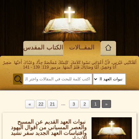
المقــالات
الكتاب المقدس
أَهْلَكَتْنِي غَيْرَتِي، لأَنَّ أَعْدَائِي نَسُوا كَلاَمَكَ. كَلِمَتُكَ مُمَحَّصَةٌ جِدًّا، وَعَبْدُكَ أَحَبَّهَا. صَغِيرٌ
أَنَا وَحَقِيرٌ، أَمَّا وَصَايَاكَ فَلَمْ أَنْسَهَا. مزمور 119: 139 - 141
…
22
21
3
2
1
نبوات العهد القديم عن المسيح
والعصر المسياني من اقوال اليهود
واقتباسات العهد الجديد سفر نشيد
الانشاد