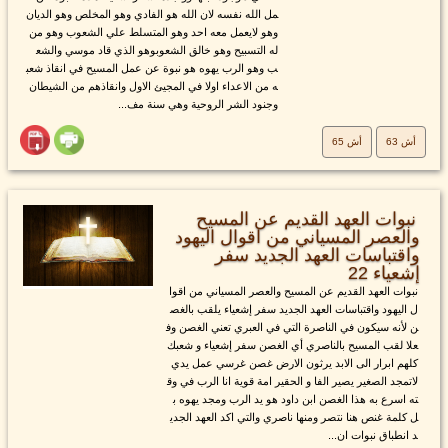
مل الله نفسه لان الله هو الفادي وهو المخلص وهو الديان
وهو لايعمل معه احد وهو المتسلط علي الشعوب وهو من
له التسبيح وهو خالق الشعوبوهو الذي قاد موسي والشع
ب وهو الرب يهوه هو نبوة عن عمل المسيح في انقاذ شعب
ه من الاعداء اولا في المجيئ الاول وانقاذهم من الشيطان
وجنود الشر الروحية وهي سنة مف...
أش 63
أش 65
نبوات العهد القديم عن المسيح
والعصر المسياني من اقوال اليهود
واقتباسات العهد الجديد سفر
إشعياء 22
نبوات العهد القديم عن المسيح والعصر المسياني من اقوا
ل اليهود واقتباسات العهد الجديد سفر إشعياء يلقب بالغص
ن لأنه سيكون في الناصرة التي في العبري تعني الغصن وف
علا لقب المسيح بالناصري أي الغصن سفر إشعياء و شعبك
كلهم ابرار الى الابد يرثون الارض غصن غرسي عمل يدي
لاتمجد الصغير يصير الفا و الحقير امة قوية انا الرب في وق
ته اسرع به هذا الغصن ابن داود هو يد الرب ومجد يهوه ب
ل كلمة غنص هنا نتصر ومنها ناصري والتي اكد العهد الجدي
د انطباق نبوات ان...