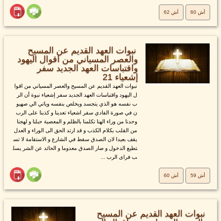
أش 60
أش 62
نبوات العهد القديم عن المسيح
والعصر المسياني من اقوال اليهود
واقتباسات العهد الجديد سفر
إشعياء 21
نبوات العهد القديم عن المسيح والعصر المسياني من اقوا
ل اليهود واقتباسات العهد الجديد سفر إشعياء نبوة أن الر
ب نفسه هو الذي يتجسد ويخلص بنفسه وياتي الي صهيو
ن في صورة الفادي سفر اشعياء تعدينا و كذبنا على الرب
وحدنا من وراء الهنا تكلمنا بالظلم و المعصية حبلنا و لهجنا
من القلب بكلام الكذب و قد ارتد الحق الى الوراء و العدل
يقف بعيدا لان الصدق سقط في الشارع و الاستقامة لا تس
تطيع الدخول و صار الصدق معدوما و الحائد عن الشر يسل
ب فراى الرب ...
أش 59
أش 60
نبوات العهد القديم عن المسيح