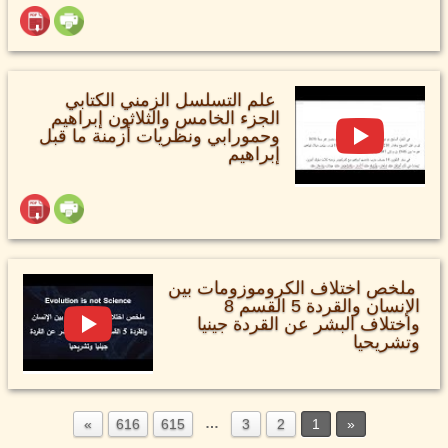
علم التسلسل الزمني الكتابي
الجزء الخامس والثلاثون إبراهيم
وحمورابي ونظريات أزمنة ما قبل
إبراهيم
ملخص اختلاف الكروموزومات بين
الإنسان والقردة 5 القسم 8
واختلاف البشر عن القردة جينيا
وتشريحيا
…
616
615
3
2
1