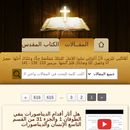
المقــالات
الكتاب المقدس
أَهْلَكَتْنِي غَيْرَتِي، لأَنَّ أَعْدَائِي نَسُوا كَلاَمَكَ. كَلِمَتُكَ مُمَحَّصَةٌ جِدًّا، وَعَبْدُكَ أَحَبَّهَا. صَغِيرٌ
أَنَا وَحَقِيرٌ، أَمَّا وَصَايَاكَ فَلَمْ أَنْسَهَا. مزمور 119: 139 - 141
…
616
615
3
2
1
هل أثار أقدام الديناصورات ينفي
الطوفان 1 والجزء 31 من القسم
التاسع الإنسان والديناصورات