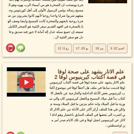
خرة ووضحت ان الصخرة هو من أسماء الرب يهوه وهو ال
مسيح رسالة بولس الرسول الأولى إلى أهل كورنثوس وج
ميعهم شربوا شرابا واحدا روحيا لأنهم كانوا يشربون من ص
خرة روحية تابعتهم والصخرة كانت المسيح وايضا وصف اله
نا بالصخرة في العهد القديم سفر التثنية هو الصخر الكامل
صنيعه إن جميع سبله عدل إله أمانة لا جور فيه صديق وعا
دل هو سفر التثنية ال...
٢صم 22: 3
مز 18
يو 20: 17
رؤ 3: 12
علم الاثار يشهد على صحة لوقا
في قصة اكتتاب كيرينيوس لوقا 2
علم الاثار يشهد على صحة لوقا في قصة اكتتاب كيرينيوس
لوقا قدمت سابقا في ملف هل أخطأ لوقا في موضوع اكتتا
ب كيرينيوس بعض الأدلة الداخلية والخارجية عن بالفعل الا
كتتاب بدأ قبل ميلاد المسيح وبالفعل كيرينيوس كان والي س
ورية ما قبل الميلاد وانه حكم مرتين ما قبل الميلاد وسنة م
ولكن في هذا الملف أركز أكثر على الأدلة من علم الاثار الت
ي اشرت الى بعضها في الملف السابق باختصار وهو ادلة ا
لاثار عن كيرينيوس انجيل لوقا و في تلك الايام صدر امر م
ن اوغسطس...