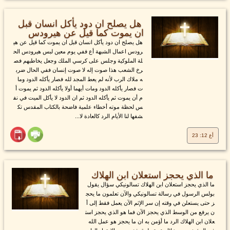
هل يصلح ان دود يأكل انسان قبل
ان يموت كما قيل عن هيرودس
هل يصلح ان دود يأكل انسان قبل ان يموت كما قيل عن هي
رودس اعمال الشبهة أع ففي يوم معين لبس هيرودس الح
لة الملوكية وجلس على كرسي الملك وجعل يخاطبهم فص
رخ الشعب هذا صوت إله لا صوت إنسان ففي الحال ضرب
ه ملاك الرب لأنه لم يعط المجد لله فصار يأكله الدود وما
ت فصار يأكله الدود ومات أيهما أولا يأكله الدود ثم يموت أ
م أن يموت ثم يأكله الدود ثم ان الدود لا يأكل الميت في نف
س لحظة موته أخطاء علمية فاضحة بالكتاب المقدس تك
شفها لنا الأيام الرد كالعادة لا...
أع 12: 23
ما الذي يحجز استعلان ابن الهلاك
ما الذي يحجز استعلان ابن الهلاك تسالونيكي سؤال يقول
بولس الرسول في رسالة تسالونيكي والآن تعلمون ما يحج
ز حتى يستعلن في وقته إن سر الإثم الآن يعمل فقط إلى أ
ن يرفع من الوسط الذي يحجز الآن فما هو الذي يحجز است
علان ابن الهلاك الرد ما أؤمن به ان ما يحجز هو عمل الله