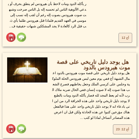
ر يأكله الدود ومات لاحظ بأن هيرودس لم ينطق بحرف أو ي
دعي الألوهية الناس لم تحسبه إله بل الناس صرخت وشبه
ت صوت هيرودس بصوت إله رغم أن لقب إله نسب إلى
موسى في العهد القديم فلماذا قتل هيرودس ظلما بأي ذن
ب قتل الرد كالعادة لا يجد المشككين شبهات حقيقية ف...
أع 12
هل يوجد دليل تاريخي على قصة
موت هيرودس بالدود
هل يوجد دليل تاريخي على قصة موت هيرودس بالدود اع
مال الشبهة أع ففي يوم معين لبس هيرودس الحلة الملوك
ية وجلس على كرسي الملك وجعل يخاطبهم فصرخ الشع
ب هذا صوت إله لا صوت إنسان ففي الحال ضربه ملاك ال
رب لأنه لم يعط المجد لله فصار يأكله الدود ومات بالطبع
لا يوجد دليل تاريخي واحد على هذه الخرافة الرد من اين ا
تى بادعاء انه لا يوجد دليل تاريخي واحد على هذا فبالفعل
هناك مؤرخين كتبوا عن هذه الحادثة ولكن قبل ان اعرض
هذه المصادر أتساءل لماذا لو كتب ...
أع 12: 23