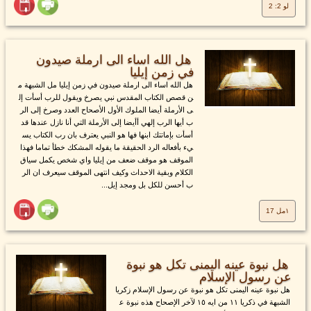
لو 2: 2
هل الله اساء الى ارملة صيدون
في زمن إيليا
هل الله اساء الى ارملة صيدون في زمن إيليا مل الشبهة م
ن قصص الكتاب المقدس نبي يصرخ ويقول للرب أسأت إل
ى الأرملة أيضا الملوك الأول الأصحاح العدد وصرخ إلى الر
ب أيها الرب إلهي أأيضا إلى الأرملة التي أنا نازل عندها قد
أسأت بإماتتك ابنها فها هو النبي يعترف بان رب الكتاب يس
يء بأفعاله الرد الحقيقة ما يقوله المشكك خطأ تماما فهذا
الموقف هو موقف ضعف من إيليا واي شخص يكمل سياق
الكلام وبقية الاحداث وكيف انتهى الموقف سيعرف ان الر
ب أحسن للكل بل ومجد إيل...
١مل 17
هل نبوة عينه اليمنى تكل هو نبوة
عن رسول الإسلام
هل نبوة عينه اليمنى تكل هو نبوة عن رسول الإسلام زكريا
الشبهة في ذكريا ١١ من ايه ١٥ لآخر الإصحاح هذه نبوة ع