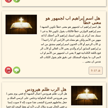
هل اسم إبراهيم اب لجمهور هو
معنى خطأ
هل اسم إبراهيم اب لجمهور هو معنى خطأ تكوين الشبهة ا
سم إبراهيم التوارتي خطأ فالكتاب يقول تكوين فلا يدعى ا
سمك بعد أبرام بل يكون اسمك إبراهيم لأني أجعلك أبا لج
مهور من الأمم ولكن هو معناه في الآرامي أي أبا راحيما أ
ي الأب الرحيم أو الأب الحنون اسم إبراهيم مشتق من اس
م إبراهيم السابق أبرام وألذي يعني الأب العالي أو الأب الر
فيع باللغة الكلدانية فهو لا يعني اب لجمهور من الأمم او اب
لامم الرد ما يقوله المشكك غير دقيق فلم يقول الكتاب الم
قدس ان معنى ...
تك 17: 5
هل الرب ظلم هيرودس
هل الرب ظلم هيرودس اعمال الشبهة أع ففي يوم معين ل
بس هيرودس الحلة الملوكية وجلس على كرسي الملك و
جعل يخاطبهم فصرخ الشعب هذا صوت إله لا صوت إنسا
ن ففي الحال ضربه ملاك الرب لأنه لم يعط المجد لله فصا