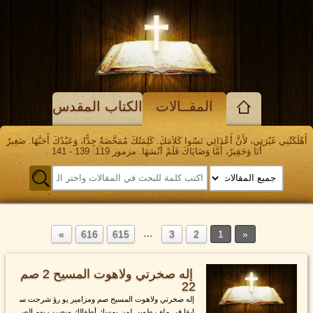
المقــالات
الكتاب المقدس
أَهْلَكَتْنِي غَيْرَتِي، لأَنَّ أَعْدَائِي نَسُوا كَلاَمَكَ. كَلِمَتُكَ مُمَحَّصَةٌ جِدًّا، وَعَبْدُكَ أَحَبَّهَا. صَغِيرٌ
أَنَا وَحَقِيرٌ، أَمَّا وَصَايَاكَ فَلَمْ أَنْسَهَا. مزمور 119: 139 - 141
…
616
615
3
2
1
إله صخرتي ولاهوت المسيح 2 صم
22
إله صخرتي ولاهوت المسيح صم ومزامير يو رؤ شرحت س
ابقا في ملف طوبى لمن يمسك أطفالك ويضرب بهم الص