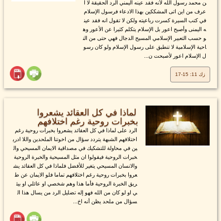
ن محمد رسول الله لأنه فقد عينه اليمني الرد الحقيقة لا ا
عرف من اين اتى المشككين بهذا الادعاء فرسول الإسلام
في كتب السيرة كسرت رباعيته ولكن لا تقول انه فقد عين
ه اليمنى وأصبح اعور بل الإسلام يتكلم كثيرا عن الأعور وه
و حسب التعبير الإسلامي المسيح الدجال فهي حتى من الن
احية الإسلامية لا تنطبق على رسول الإسلام ولو كان رسو
ل الإسلام اعور لأصبحت ن...
زك 11: 15-17
لماذا في كل العقائد يشعروا
بخبرات روحية رغم اختلافهم
الرد على لماذا في كل العقائد يشعروا بخبرات روحية رغم
اختلافهم الشبهة يتردد سؤال من اخوتنا الملحدين واللا ادري
ين في محاولة للتشكيك في مصداقية الايمان المسيحي وال
خبرات الروحية فيقولوا ان مثل المسيحية والخبرة الروحية
والانسان المسيحي يتغير للأفضل فلماذا في كل العقائد يش
عروا بخبرات روحية رغم اختلافهم تماما فلو الايمان عن ط
ريق الخبرة الروحية فأما هذا وهم شخصي او عائلي او بيئ
ي او لو كان من الله فهو إله تضليل الرد من يسال هذا ال
سؤال من ملحد يظن أنه اخ...