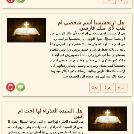
هل ارتحشستا اسم شخصي ام
لقب لأي ملك فارسي
هل ارتحشستا اسم شخصي ام لقب لأي ملك فارسي عزر
ا و نحميا السؤال يقول اليهود ان ارتحشستا هو لقب ولي
س اسم ملك لهذا لم يكن هناك لا عشر ملوك لفارس ولا أ
ربعة بل ثلاثة فقط قورش واحشوريروش وداريوس فقط و
يستشهدوا بما في عزرا وفي ملك احشويروش في ابتداء
ملكه كتبوا شكوى على سكان يهوذا واورشليم وفي ايام ار
تحششتا كتب بشلام ومثرداث وطبئيل وسائر رفقائهم الى
ارتحششتا ملك فارس وكتابة الرسالة مكتوبة بالارامية ومت
رجمة بالارامية فهل هذا صحيح الرد الحقيقة م...
عز 4
عز 6
نح 2
هل السيدة العذراء لها اخت ام
اثنين
هل السيدة العذراء لها اخت ام اثنين يوحنا السؤال يقول ال
بعض ان السيدة العذراء لها اخت واحدة وهي مريم اخت م
ريم العذراء والبعض يقول ان لها أختان مريم وسالومة فإيه