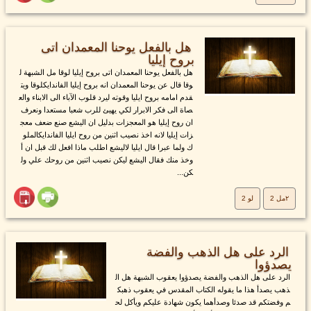
هل بالفعل يوحنا المعمدان اتى
بروح إيليا
هل بالفعل يوحنا المعمدان اتى بروح إيليا لوقا مل الشبهة ل
وقا قال عن يوحنا المعمدان انه بروح إيليا الفاندايكلوقا ويت
قدم امامه بروح ايليا وقوته ليرد قلوب الآباء الى الابناء والع
صاة الى فكر الابرار لكي يهيئ للرب شعبا مستعدا ونعرف
ان روح إيليا هو المعجزات بدليل ان اليشع صنع ضعف معج
زات إيليا لانه اخذ نصيب اثنين من روح ايليا الفاندايكالملو
ك ولما عبرا قال ايليا لاليشع اطلب ماذا افعل لك قبل ان أ
وخذ منك فقال اليشع ليكن نصيب اثنين من روحك علي ول
كن...
٢مل 2
لو 2
الرد على هل الذهب والفضة
يصدؤوا
الرد على هل الذهب والفضة يصدؤوا يعقوب الشبهة هل ال
ذهب يصدأ هذا ما يقوله الكتاب المقدس في يعقوب ذهبك
م وفضتكم قد صدئا وصدأهما يكون شهادة عليكم ويأكل لح