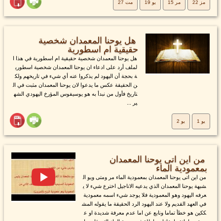
مز 22
مر 15
يو 19
مت 27
هل يوحنا المعمدان شخصية
حقيقية ام اسطورية
هل يوحنا المعمدان شخصية حقيقية ام اسطورية في هذا ا
لملف أرد على ادعاء ان يوحنا المعمدان شخصية اسطوري
ة بحجة أن اليهود لم يذكروا عنه أي شيء في تاريخهم ولك
ن الحقيقة عكس ما يدعوا لان يوحنا المعمدان مثبت في ال
تاريخ فأول من نبدأ به هو يوسيفوس المؤرخ اليهودي الشه
ير ...
يو 1
يو 2
من اين اتى يوحنا المعمدان
بمعمودية الماء
من اين اتى يوحنا المعمدان بمعمودية الماء مر ومتى ويو ال
شبهة يوحنا المعمدان الذي يدعيه الاناجيل اخترع شيء لا ي
عرفه اليهود وهو المعمودية فلا يوجد شيء اسمه معمودية
في العهد القديم ولا عند اليهود الرد الحقيقة ما يقوله المش
ككين هو خطأ تماما ونابع عن اما عدم معرفة شديدة او ع