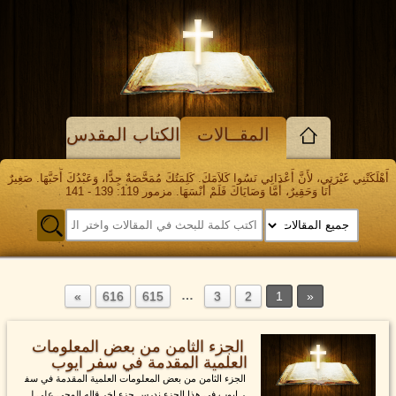
المقــالات
الكتاب المقدس
أَهْلَكَتْنِي غَيْرَتِي، لأَنَّ أَعْدَائِي نَسُوا كَلاَمَكَ. كَلِمَتُكَ مُمَحَّصَةٌ جِدًّا، وَعَبْدُكَ أَحَبَّهَا. صَغِيرٌ
أَنَا وَحَقِيرٌ، أَمَّا وَصَايَاكَ فَلَمْ أَنْسَهَا. مزمور 119: 139 - 141
…
616
615
3
2
1
الجزء الثامن من بعض المعلومات
العلمية المقدمة في سفر ايوب
الجزء الثامن من بعض المعلومات العلمية المقدمة في سف
ر ايوب في هذا الجزء ندرس جزء اخر قاله الوحي على ل