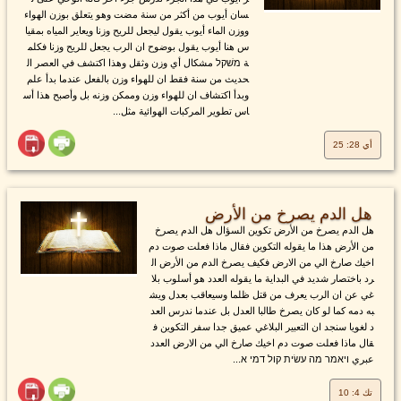
سان أيوب من أكثر من سنة مضت وهو يتعلق بوزن الهواء
ووزن الماء أيوب يقول ليجعل للريح وزنا ويعاير المياه بمقيا
س هنا أيوب يقول بوضوح ان الرب يجعل للريح وزنا فكلم
ة משׁקל مشكال أي وزن وثقل وهذا اكتشف في العصر ال
حديث من سنة فقط ان للهواء وزن بالفعل عندما بدأ علم
وبدأ اكتشاف ان للهواء وزن وممكن وزنه بل وأصبح هذا أس
اس تطوير المركبات الهوائية مثل...
أي 28: 25
هل الدم يصرخ من الأرض
هل الدم يصرخ من الأرض تكوين السؤال هل الدم يصرخ
من الأرض هذا ما يقوله التكوين فقال ماذا فعلت صوت دم
اخيك صارخ الي من الارض فكيف يصرخ الدم من الأرض ال
رد باختصار شديد في البداية ما يقوله العدد هو أسلوب بلا
غي عن ان الرب يعرف من قتل ظلما وسيعاقب بعدل ويش
به دمه كما لو كان يصرخ طالبا العدل بل عندما ندرس العد
د لغويا سنجد ان التعبير البلاغي عميق جدا سفر التكوين ف
قال ماذا فعلت صوت دم اخيك صارخ الي من الارض العدد
عبري ויאמר מה עשׂית קול דמי א...
تك 4: 10