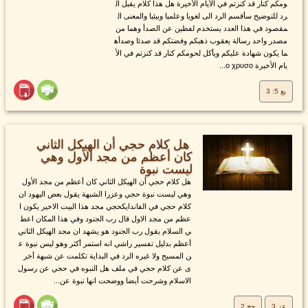
ومكم كنار قد كنزتم في الأيام الأخيرة هل هذا كلام يقبل ال
رد للتوضيح سأقسم الرد الى لغويا وعلميا وبيئيا والمعنى ال
مقصود في هذا العدد يستخدم لفظين عن الصدأ وهما من
مصدر واحد رسالة يعقوب ذهبكم وفضتكم قد صدئا وصدأه
ما يكون شهادة عليكم ويأكل لحومكم كنار قد كنزتم في الأ
يام الأخيرة ο χρυσο...
يع 5: 3
هل كلام حجي أن الهيكل الثاني
كان أعظم من مجد الأول وهي
ليست نبوة
هل كلام حجي أن الهيكل الثاني كان أعظم من مجد الأول
وهي ليست نبوة حجي وعزرا الشبهة يقول بعض اليهود ان
كلام حجي في الفاندايكحجي مجد هذا البيت الاخير يكون ا
عظم من مجد الاول قال رب الجنود وفي هذا المكان اعط
ي السلام يقول رب الجنود هو يشهد ان مجد الهيكل الثاني
أعظم بدليل تفسير راشي انه استمر أكثر وهو ليس نبوة ع
ن المسيح ولا غيره الرد في البداية تكلمت عن شبهة أخر
ى عن كلام حجي في ملف هل النبوه في حجي عن رسول
الاسلام وشرحت أيضا ووضحت انها نبوة عن...
عز 3
حج 2