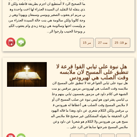
ما الصحيح الرد لا أستطيع ان اجزم بطريقة قاطعة ولكن ال
ذي ينقله لنا التقليد ان السيدة العذراء لها اخت واحدة وه
ي مريم ام يعقوب الصغير ويوسي وسمعان ويهوذا وهي ز
وجة كالوبا ولكن سالومة هي بنت خالة السيدة العذراء مري
م وليست اختها وسالومة هي زوجة زبدي وام يعقوب الكبي
ر ويوحنا الحبيب وارجوا الر...
يو 19: 25
مت 27
مر 15
هل نبوة على ثيابي القوا قرعة لا
تنطبق على المسيح لان ملابسه
وقت الصلب هي لهيرودس
هل نبوة على ثيابي القوا قرعة لا تنطبق على المسيح لان
ملابسه وقت الصلب هي لهيرودس مزمور مرقس يو مت
الشبهة في كلام داود في مزمور يقسمون ثيابي بينهم وعل
ى لباسي يقترعون هو ليس نبوة عن صلب المسيح لان أو
لا ملابس المسيح وقت الصلب هي أعطاها له هيرودس ف
ي مرقس ولكن الكلام شعري عن داود وهذا ما قاله اليهود
الرد الحقيقة ما يقوله المشككين غير صحيح فلا ملابس الم
سيح هي من هيرودس ولا الكلام هو شعريا عن داود وعن
ملابس المسيح شرحتها سابقا في الرد على ...