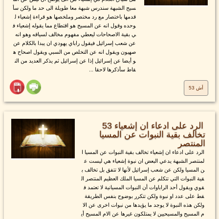
سيح الشبهة سندرس شبهة معا طويلة الى حد ما ولكن سأ
قدمها باختصار مع رد مختصر وملخصها هو قراءة إشعياء ل
وحده وقول انه عن المسيح هو اقتطاع مما يقوله إشعياء ف
ي بقية الاصحاحات ليعطي مفهوم مخالف لسياقه وهو انه
عن شعب إسرائيل فيقول راباي يهودي ان يبدا بالكلام عن
صهيون ويقول انه عن التخلص من السبي ويقول اصحاح ه
و أيضا عن إسرائيل إذا عن إسرائيل ثم يذكر العديد من الن
قاط سأذكرها لاحقا ...
أش 53
الرد على ادعاء ان إشعياء 53
تخالف بقية النبوات عن المسيا
المنتصر
الرد على ادعاء ان إشعياء تخالف بقية النبوات عن المسيا ا
لمنتصر الشبهة يدعي البعض ان نبوة إشعياء هي ليست ع
ن المسيا ولكن عن شعب إسرائيل لأنها لا تتفق بل تخالف ب
قية النبوات التي تتكلم عن المسيا الملك العظيم المنتصر ال
قوي ويقول أحد الراباوات أن النبوات المسيانية لا تعتمد ف
قط على عدد او نبوة ولكن تتكرر بوضوح بنفس الطريقة
ولكن هذه النبوة لا يوجد ما يؤيدها من نبوات اخرى عن الا
م المسيح والمسيحيين لا يمتلكون غيرها عن الام المسيح أي