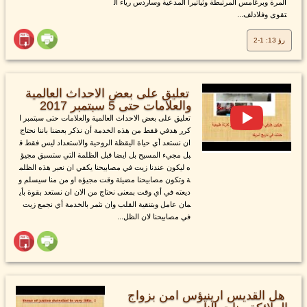
المرة وبرغامس المرتبطة وثياتيرا المدعية وساردس رياء ال
تقوى وفلادلف...
رؤ 13: 1-2
تعليق على بعض الاحداث العالمية
والعلامات حتى 5 سبتمبر 2017
تعليق على بعض الاحداث العالمية والعلامات حتى سبتمبر ا
كرر هدفي فقط من هذه الخدمة أن نذكر بعضنا باننا نحتاج
ان نستعد أي حياة اليقظة الروحية والاستعداد ليس فقط ق
بل مجيء المسيح بل ايضا قبل الظلمة التي ستسبق مجيؤ
ه ليكون عندنا زيت في مصابيحنا يكفي ان نعبر هذه الظلم
ة وتكون مصابيحنا مضيئة وقت مجيؤه او من منا سيسلم و
ديعته في أي وقت بمعنى نحتاج من الان ان نستعد بقوة بأي
مان عامل وبتنقية القلب وان نثمر بالخدمة أي نجمع زيت
في مصابيحنا لان الظل...
هل القديس ارينيؤس امن بزواج