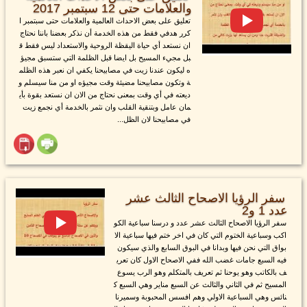
والعلامات حتى 12 سبتمبر 2017
تعليق على بعض الاحداث العالمية والعلامات حتى سبتمبر ا
كرر هدفي فقط من هذه الخدمة أن نذكر بعضنا باننا نحتاج
ان نستعد أي حياة اليقظة الروحية والاستعداد ليس فقط ق
بل مجيء المسيح بل ايضا قبل الظلمة التي ستسبق مجيؤ
ه ليكون عندنا زيت في مصابيحنا يكفي ان نعبر هذه الظلم
ة وتكون مصابيحنا مضيئة وقت مجيؤه او من منا سيسلم و
ديعته في أي وقت بمعنى نحتاج من الان ان نستعد بقوة بأي
مان عامل وبتنقية القلب وان نثمر بالخدمة أي نجمع زيت
في مصابيحنا لان الظل...
سفر الرؤيا الاصحاح الثالث عشر
عدد 1 و2
سفر الرؤيا الاصحاح الثالث عشر عدد و درسنا سباعية الكو
اكب وسباعية الختوم التي كان في اخر ختم فيها سباعية الا
بواق التي نحن فيها وبدانا في البوق السابع والذي سيكون
فيه السبع جامات غضب الله ففي الاصحاح الاول كان تعري
ف بالكاتب وهو يوحنا ثم تعريف بالمتكلم وهو الرب يسوع
المسيح ثم في الثاني والثالث عن السبع مناير وهي السبع ك
نائس وهي السباعية الاولي وهم افسس المحبوبة وسميرنا