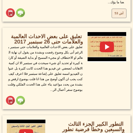
ضا ما يؤك...
أش 53
تعليق على بعض الاحداث العالمية
والعلامات حتى 26 سبتمبر 2017
تعليق على بعض الاحداث العالمية والعلامات حتى سبتمبر ب
الرغم أنى بكل وضوح رفضت وبشدة من يقول ان نهاية ال
عالم او الاختطاف او مجيء المسيح أو بداية الضيقة أو كارث
ة كبيرة او تحديد أي شيء سيحدث في سبتمبر الا ان كمية
الاهانات لضعفي عن فيديو هذا الحدث كانت كثيرة بل عنوا
ن الفيديو اسمه تعليق على إشاعة سبتمبر فلا اعرف كيف
كنت يجب ان أكون أوضح من هذا انا قلت بوضوح ارفض و
بشدة من يحدد مواعيد بناء على هذا الحدث الفلكي وقلت
بوضوح سفر أعمال الر...
التطور الكبير الجزء الثالث
والسبعين وخطأ فرضية تطور