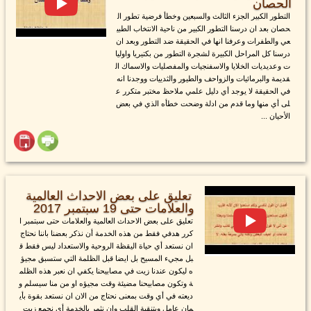
الحصان
التطور الكبير الجزء الثالث والسبعين وخطأ فرضية تطور ال
حصان بعد ان درسنا التطور الكبير من ناحية الانتخاب الطبي
عي والطفرات وعرفنا انها في الحقيقة ضد التطور وبعد ان
درسنا كل المراحل الكبيرة لشجرة التطور من بكتيريا واوليا
ت وعديديات الخلايا والاسفنجيات والمفصليات والاسماك ال
قديمة والبرمائيات والزواحف والطيور والثدييات ووجدنا انه
في الحقيقة لا يوجد أي دليل علمي ملاحظ مختبر متكرر ع
لى أي منها وما قدم من ادلة وضحت خطأه الذي في بعض
الأحيان ...
تعليق على بعض الاحداث العالمية
والعلامات حتى 19 سبتمبر 2017
تعليق على بعض الاحداث العالمية والعلامات حتى سبتمبر ا
كرر هدفي فقط من هذه الخدمة أن نذكر بعضنا باننا نحتاج
ان نستعد أي حياة اليقظة الروحية والاستعداد ليس فقط ق
بل مجيء المسيح بل ايضا قبل الظلمة التي ستسبق مجيؤ
ه ليكون عندنا زيت في مصابيحنا يكفي ان نعبر هذه الظلم
ة وتكون مصابيحنا مضيئة وقت مجيؤه او من منا سيسلم و
ديعته في أي وقت بمعنى نحتاج من الان ان نستعد بقوة بأي
مان عامل وبتنقية القلب وان نثمر بالخدمة أي نجمع زيت