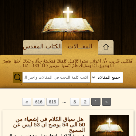
المقــالات
الكتاب المقدس
أَهْلَكَتْنِي غَيْرَتِي، لأَنَّ أَعْدَائِي نَسُوا كَلاَمَكَ. كَلِمَتُكَ مُمَحَّصَةٌ جِدًّا، وَعَبْدُكَ أَحَبَّهَا. صَغِيرٌ
أَنَا وَحَقِيرٌ، أَمَّا وَصَايَاكَ فَلَمْ أَنْسَهَا. مزمور 119: 139 - 141
…
616
615
3
2
1
هل سياق الكلام في إشعياء من
50 الى 54 يوضح ان 53 ليس عن
المسيح
هل سياق الكلام في إشعياء من الى يوضح ان ليس عن الم