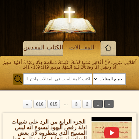
المقــالات
الكتاب المقدس
أَهْلَكَتْنِي غَيْرَتِي، لأَنَّ أَعْدَائِي نَسُوا كَلاَمَكَ. كَلِمَتُكَ مُمَحَّصَةٌ جِدًّا، وَعَبْدُكَ أَحَبَّهَا. صَغِيرٌ
أَنَا وَحَقِيرٌ، أَمَّا وَصَايَاكَ فَلَمْ أَنْسَهَا. مزمور 119: 139 - 141
…
616
615
3
2
1
الجزء الرابع من الرد على شبهات
ادلة رفض اليهود ليسوع انه ليس
المسيح الذي ينتظروه لان بعض
النبوات لم تنطبق عليه مثل صفنيا