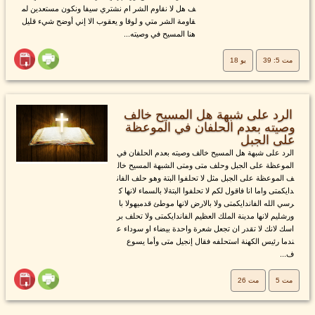
ف هل لا نقاوم الشر ام نشتري سيفا ونكون مستعدين لم
قاومة الشر متي و لوقا و يعقوب الا إني أوضح شيء قليل
هنا المسيح في وصيته...
مت 5: 39
يو 18
الرد على شبهة هل المسيح خالف
وصيته بعدم الحلفان في الموعظة
على الجبل
الرد على شبهة هل المسيح خالف وصيته بعدم الحلفان في
الموعظة على الجبل وحلف متى ومتى الشبهة المسيح خال
ف الموعظة على الجبل مثل لا تحلفوا البتة وهو حلف الفان
دايكمتى واما انا فاقول لكم لا تحلفوا البتةلا بالسماء لانها ك
رسي الله الفاندايكمتى ولا بالارض لانها موطئ قدميهولا با
ورشليم لانها مدينة الملك العظيم الفاندايكمتى ولا تحلف بر
اسك لانك لا تقدر ان تجعل شعرة واحدة بيضاء او سوداء ع
ندما رئيس الكهنة استحلفه فقال إنجيل متى وأما يسوع
ف...
مت 5
مت 26