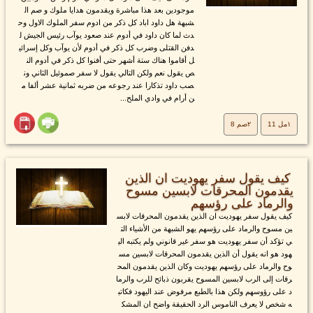
موجودين بعد هذا مباشرة ويقدمون هدايا ملوك و صم ال
شبهة هل داود اباد كل ذكر من ادوم سفر الملوك الاول وح
دث لما كان داود في أدوم عند صعود يوآب رئيس الجيش ل
دفن القتلى وضرب كل ذكر في أدوم لأن يوآب وكل إسرائي
ل أقاموا هناك ستة أشهر حتى أفنوا كل ذكر في أدوم الن
ص يقول نعم ولكن التالي يقول لا سفر صموئيل الثاني ون
صب داود تذكارا عند رجوعه من ضربه ثمانية عشر ألفا م
ن أرام في وادي الملح...
١مل 11
٢صم 8
كيف يقول سفر يهوديت ان الذين
يقدمون المحرقات لابسين مسوح
والرماد على رؤسهم
كيف يقول سفر يهوديت ان الذين يقدمون المحرقات لابس
ين مسوح والرماد على رؤسهم يهو الشبهة من الأشياء الت
ي تؤكد أن سفر يهوديت هو سفر غير قانوني ولم يكتبه الي
هود هو انه يقول أن الذين يقدمون المحرقات لابسين مس
وح والرماد على رؤسهم يهوديت وكان الذين يقدمون المح
رقات إلى الرب لابسين المسوح يقربون ذبائح للرب والرما
د على رؤوسهم ولكن هذا بالطبع مرفوض عند اليهود فكاتب
ه شخص لا يعرف الناموس الرد الحقيقة واضح ان المشك