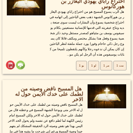
اختراع راباي يهودي اليعازر بن
هوركانوس
هل الرب يسوع المسيح هو من اختراع راباي يهودي اليعاز
ر بن هوركانوس الشبهة ذهب بعض الباحثين إلى اتهامه في
اختراع شخصية يسوع وأن البشارات ليست سوى صنعة ي
ديه ونتاج عبقريته التي قدمها للإنسانية مستعينين بكلام يو
سيفوس يوسف بن متتياهو كمصدر مستقل وحيد ذكر شخ
صية يسوع وفعل هذا بشكل مختصر ومكثف قائلا كان يس
وع رجل ذكي حاخام وفورا يورد جملة ملفتة لنظر الباحثين
إن كان يمكن أن ندعوه رجلا وكأنهم يلتقطون تلميحا من ك
تابات يوسيفوس هذه أن الرجل لم يكن مو...
مت 1
مر 1
لو 1
يو 1
هل المسيح ناقض وصيته من
لطمك على خدك الأيمن حول له
الاخر
هل المسيح ناقض وصيته من لطمك على خدك الأيمن حو
ل له الاخر متى ويوحنا الشبهة المسيح في وعظته قال من
لطمك على خدك الأيمن حول له الاخر ولكن المسيح امام
رئيس الكهنة لما لطم دافع عن نفسه ولم يحول الخد الاخر
اليس بهذا هو نقض وصيته الرد الحقيقة المشكك لم يفهم
جيدا وصية المسيح ورغم إني شرحت ما يشبه هذا في مل