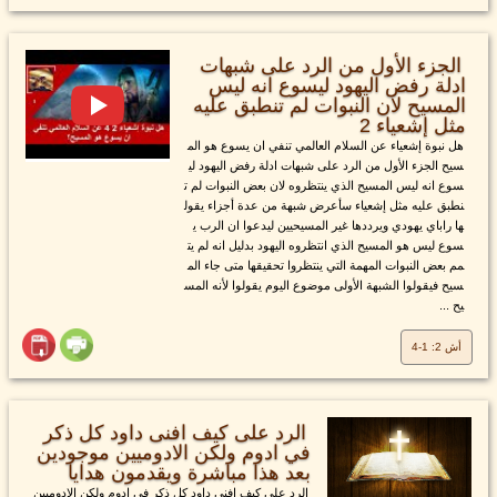
الجزء الأول من الرد على شبهات
ادلة رفض اليهود ليسوع انه ليس
المسيح لان النبوات لم تنطبق عليه
مثل إشعياء 2
هل نبوة إشعياء عن السلام العالمي تنفي ان يسوع هو الم
سيح الجزء الأول من الرد على شبهات ادلة رفض اليهود لي
سوع انه ليس المسيح الذي ينتظروه لان بعض النبوات لم ت
نطبق عليه مثل إشعياء سأعرض شبهة من عدة أجزاء يقول
ها راباي يهودي ويرددها غير المسيحيين ليدعوا ان الرب ي
سوع ليس هو المسيح الذي انتظروه اليهود بدليل انه لم يت
مم بعض النبوات المهمة التي ينتظروا تحقيقها متى جاء الم
سيح فيقولوا الشبهة الأولى موضوع اليوم يقولوا لأنه المس
يح ...
أش 2: 1-4
الرد على كيف افنى داود كل ذكر
في ادوم ولكن الادوميين موجودين
بعد هذا مباشرة ويقدمون هدايا
الرد على كيف افنى داود كل ذكر في ادوم ولكن الادوميين