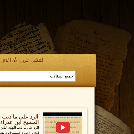
أَهْلَكَتْنِي غَيْرَتِي، لأَنَّ أَعْدَائِي ن
الرد على ما ذنب ال
المسيح ابن عذراء اشعي
الرد على ما ذنب اليهود الذين 
لوقا و الشبهة المسيحالذي ينتظ