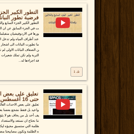
التطور الكبير الجز
فرضية تطور النبات
التطور الكبير الجزء السابع وال
ت في الجزء السابق عن ان التط
ورها في الاردوفيشيان منقبلم
عند أطراف المياه ولم تدخل ال
ما تطورت النباتات الى اشجار 
ن الضفاف النباتات الاولى لم 
التربة ولم تكن تملك شعيرات ا
فة اجزاءها له...
تك 1
تعليق على بعض الا
حتى 16 أغسطس 2016
تعليق على بعض الاحداث العالم
واعيد بل فقط نشجع بعضنا بع
يف أحد بل من يخاف هو لا يثق
ننا نحتاج ان نستعد والاستعدا
ظلمة التي ستسبق مجيؤه ليكون
ه الظلمة وتكون مصابيحنا مض