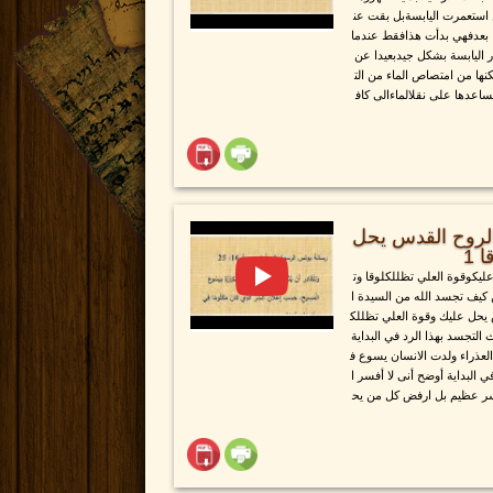
 استعمرت اليابسةبل بقت عن
ما بعدفهي بدأت هذافقط عندما
 اليابسة بشكل جيدبعيدا عن
كنها من امتصاص الماء من الت
اعدها على نقلالماءالى كاف
الروح القدس يحل
 1
يكوقوة العلي تظللكلوقا وت
 كيف تجسد الله من السيدة ا
س يحل عليك وقوة العلي تظللك
لتجسد بهذا الرد في البداية
عذراء ولدت الانسان يسوع ف
البداية أوضح أنى لا أفسر ا
وسر عظيم بل ارفض كل من يح