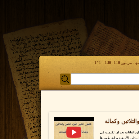
مور 119: 139 - 141
الثلاثين وكمالة
طورالنباتات بعد ان تكلمت في
لنباتات الأرضية بداية ظهورها