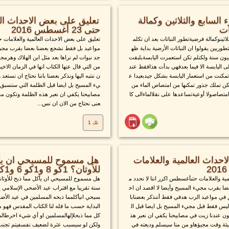
ء السابع والثلاثين وكمالة
تعليق على بعض الاحداث الع
ات
حتى 23 أغسطس 2016
ثلاثينوكمالة فرضيةتطور النباتات بعد ان تكلم
تعليق على بعض الاحداث العالمية والعلامات 
وريين يقولوا ان النباتات الأرضية بداية ظه
مواعيد بل فقط نشجع بعضنا بعضا بقرب مجيء
ليون سنة ولكنلم تكن استعمرت اليابسةبلبقت
جد نبوات لم نراها بعد مثل ابن الهلاك وهرمج
ى اليابسة الا فيما بعدفهي بدأت هذافقط عند
من التي قال عنها الكتاب انها في الزمان الا
تمكنت من استعمار اليابسة بشكل جيدبعيدا ع
ن ننتبه اليها ونذكر بعضنا باننا نحتاج ان نست
تكن تملك جذور تمكنها من امتصاص الماء من
يء المسيح بل ايضا قبل الظلمة التي ستسبق 
متصاصولا أوعيةتساعدها على نقلالماءالى كا
مصابيحنا يكفي ان نعبر هذه الظلمة وتكون م
عنى نحتاج من الان ان نس...
تك 1
حداث العالمية والعلامات
هل مسموح للمسيحي ان يأك
للأوثان؟ 1كو 8 و1كو 6 و1كو 10
ية والعلامات حتىأغسطس اكرر اننا لا نحدد م
هل مسموح للمسيحي ان يأكل مما ذبح للأوثان
ضا بقرب مجيء المسيح وأيضا لا اقصد ان اخ
سنة تقريبا مع اقتراب عيد الأضحى الإسلامي
 في مواعيد الرب هدفي فقط أننذكر بعضنابا
سيحي انيأكلمما ذبحه المسلمين في عيد الأضح
د ليس فقط قبل مجيء المسيح بل ايضا قبل ال
البداية حسب ما قله لنا الكتاب المقدس فهو 
 عندنا زيت في مصابيحنا يكفي ان نعبر هذ
كل مما ذبحلإلهالمسلمين او أي شيء اخرطالما
يئة وقت مجيؤهاو من منا سيسلم وديعته في
ولكن لو سيسبب عثرة لضعيف نفسفيتم تجنب ذ