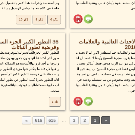
ن نستعد بقوة بأيمان عامل وبتنقية القلب وا
هم المقدسة ولدراسة هذا الامر بالتفصيل ندر
ي...
خاصة في كلام معلمنا بولس الرسول رسالة ..
1كو 6
1كو 8
1كو 10
حداث العالمية والعلامات
36 التطور الكبير الجزء ال
وفرضية تطور النباتات
ية والعلامات حتىأغسطس اكرر اننا لا نحدد م
التطور الكبير الجزءالسادسوالثلاثينوفرضيةتطو
ضا بقرب مجيء المسيح وأيضا لا اقصد ان اخ
طور التي اكتشفنا انها بدون جذور وبدون ساقو
 في مواعيد الرب هدفي فقط أننذكر بعضنابا
وعرفناان أحد فروعهاالأساسيةهو المملكة النبا
د ليس فقط قبل مجيء المسيح بل ايضا قبل ال
ر عنها لان قلة ما يتكلم عنها مؤيدي التطور مع
 عندنا زيت في مصابيحنا يكفي ان نعبر هذ
راضه بناء على فرضية التطور الكبير ثم أصبح 
يئة وقت مجيؤهاو من منا سيسلم وديعته في
ادلة التطور تخبرنا كتب التطور عن تطور النبا
ن نستعد بقوة بأيمان عامل وبتنقية القلب وا
ات خلوية صعدتعلىاليابسةوكونت نباتاتصغيرة بد
ي...
منب...
تك 1
…
616
615
3
2
1