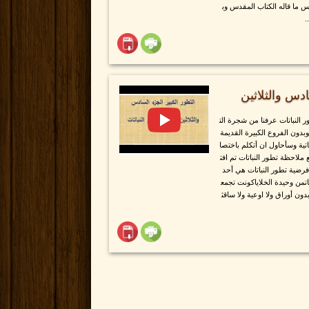
س ما قاله الكتاب المقدس وب
.
سادس والثلاثين
ر النباتات عرفنا من شجرة الت
بدون الفروع الكبيرة القديمة
تية وسأحاول ان أتكلم باختصا
 ملاحظة تطور النباتات تم افت
فرضية تطور النباتات هي أحد
تاتمن وحيدة الخلاياكونت تجمع
ون أوراق ولا اوعية ولا ساقث