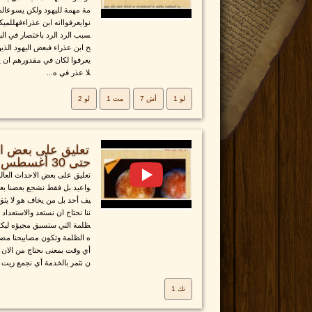
مة مهمة لليهود ولكن يسوعالمس
نوايعرفواانه ابن عذراءفهللمي
سبب الرد الرد باختصار في ال
ح ابن عذراء فبعض اليهود الذي
يعرفوا لكان في مقدورهم ان يع
لا عذر في ه...
لو 1
أش 7
مت 1
لو 2
تعليق على بعض الا
حتى 30 أغسطس 2016
تعليق على بعض الاحداث العالم
واعيد بل فقط نشجع بعضنا بع
يف أحد بل من يخاف هو لا يثق
ننا نحتاج ان نستعد والاستعدا
ظلمة التي ستسبق مجيؤه ليكون
ه الظلمة وتكون مصابيحنا مض
أي وقت بمعنى نحتاج من الان ا
ن نثمر بالخدمة أي نجمع زيت ف
تك 1