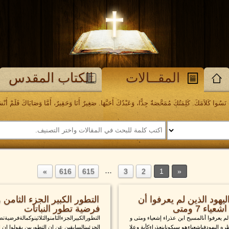
المقــالات
الكتاب المقدس
َسُوا كَلاَمَكَ. كَلِمَتُكَ مُمَحَّصَةٌ جِدًّا، وَعَبْدُكَ أَحَبَّهَا. صَغِيرٌ أَنَا وَحَقِيرٌ، أَمَّا وَصَايَاكَ فَلَمْ أَنْسَهَا. مز
…
616
615
3
2
1
يهود الذين لم يعرفوا أن
التطور الكبير الجزء الثامن و
اء 7 ومتى
فرضية تطور النباتات
لم يعرفوا أنالمسيح ابن عذراء إشعياء ومتى و
التطورالكبيرالجزءالثامنوالثلاثينوكمالةفرضيةت
ره اليهودفياشعياءهو سيكونابنعذراءكأية وعلا
الجزئيينالسابقين عن ان التطوريين يقولوا ان ا