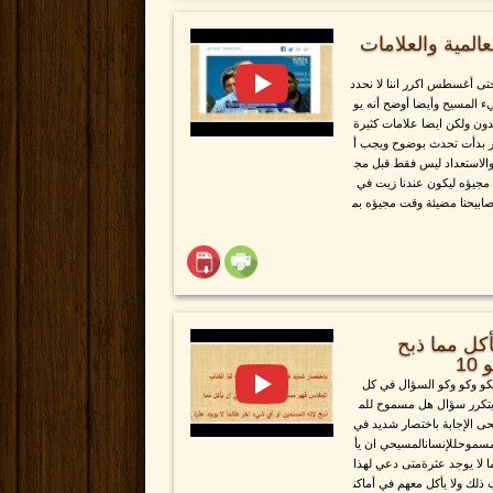
المية والعلامات
حتى أغسطس اكرر اننا لا نحدد
 المسيح وأيضا أوضح أنه يو
دون ولكن ايضا علامات كثيرة
خير بدأت تحدث بوضوح ويجب أ
عد والاستعداد ليس فقط قبل مج
مجيؤه ليكون عندنا زيت في
صابيحنا مضيئة وقت مجيؤه بم
ل مما ذبح
كو وكو وكو السؤال في كل
 يتكرر سؤال هل مسموح للم
ى الإجابة باختصار شديد في
مسموحللإنسانالمسيحي ان يأ
 لا يوجد عثرةمتى دعي لهذا
لك ولا يأكل معهم في أماكن