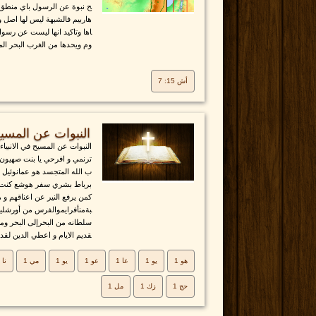
ح نبوة عن الرسول باي منطق ه
هاربيم فالشبهة ليس لها اصل 
اها وتاكيد انها ليست عن رسو
وم ويحدها من الغرب البحر الم
أش 15: 7
النبوات عن المسيح 
النبوات عن المسيح في الانبي
ترنمي و افرحي يا بنت صهيون 
ب الله المتجسد هو عمانوئيل 
برباط بشري سفر هوشع كنت اج
كمن يرفع النير عن اعناقهم و 
بةمنأفرايموالفرس من أورشليم
سلطانه من البحرإلى البحر ومن
قديم الايام و اعطي الدين لقد
هو 1
يو 1
عا 1
عو 1
يو 1
مي 1
نا 1
حج 1
زك 1
مل 1