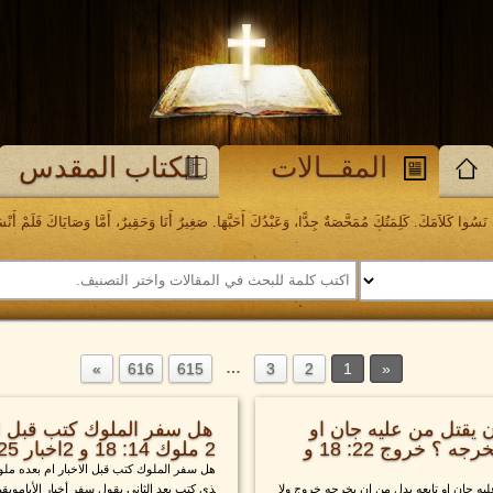
المقــالات
الكتاب المقدس
َسُوا كَلاَمَكَ. كَلِمَتُكَ مُمَحَّصَةٌ جِدًّا، وَعَبْدُكَ أَحَبَّهَا. صَغِيرٌ أَنَا وَحَقِيرٌ، أَمَّا وَصَايَاكَ فَلَمْ أَنْسَهَا. مز
…
616
615
3
2
1
 يقتل من عليه جان او
هل سفر الملوك كتب قبل الا
تابعه بدل من ان يخرجه ؟ خروج 22: 18 و
2 ملوك 14: 18 و 2اخبار 25: 26
هل سفر الملوك كتب قبل الاخبار ام بعده ملوك
يه جان او تابعه بدل من ان يخرجه خروج ولا
ذي كتب بعد الثاني يقول سفر أخبار الأياموبقية