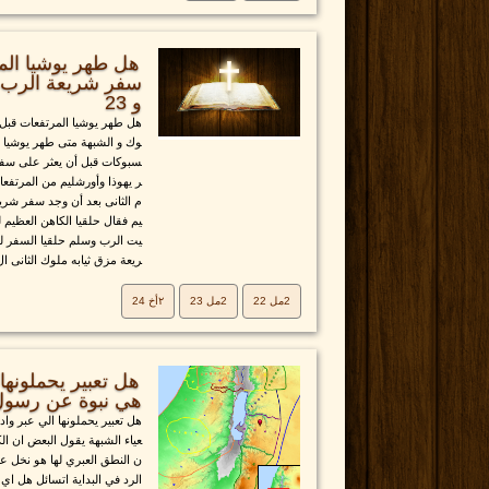
هل طهر يوشيا الم
و 23
هل طهر يوشيا المرتفعات قبل 
وك و الشبهة متى طهر يوشيا بن
سبوكات قبل أن يعثر على سفر 
ر يهوذا وأورشليم من المرتفعات
م الثانى بعد أن وجد سفر شري
يم فقال حلقيا الكاهن العظيم
يت الرب وسلم حلقيا السفر ل
ريعة مزق ثيابه ملوك الثانى ال.
2مل 22
2مل 23
٢أخ 24
هل تعبير يحملونه
هي نبوة عن رسول الا
هل تعبير يحملونها الي عبر 
عياء الشبهة يقول البعض ان ال
ن النطق العبري لها هو نخل 
الرد في البداية اتسائل هل ا