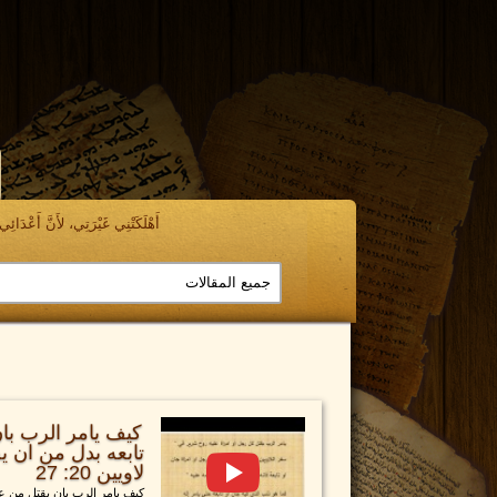
أَهْلَكَتْنِي غَيْرَتِي، لأَنَّ أَعْدَائِي ن
كيف يامر الرب بان
لاويين 20: 27
كيف يامر الرب بان يقتل من عل