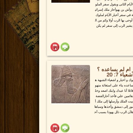
أيام الثانى ويقول سفر الملو
يوآش بن يهوأحاز ملك إسرائي
في سفر أخبار الأيام لملوك
أوحى بها الرب أولا وكم من ال
يشير الرب إلى سفر لم يكن
ام لم يساعده ؟
 و اخبار و اشعياء الشبهة ه
اعده بناء على استغاثة منهو
لا أنا عبدك وابنك اصعد وخل
قائمين علي فأخذ آحازالفضة
ت الملك وأرسلها إلى ملك أ
ر إلى دمشق وأخذها وسباها
هلأن الرب ذلل يهوذا بسبب آح