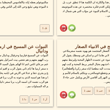
ذا والكارثة ان الكلمة هنا لا تنطق عرب بل
منالنبوةولم يعطه إياه نباالقاموس المحيطنبا بص
ولكن اقدم فكره مختصره عن هذه النبوةومعن
ة النبوءة وهي تبليغ وحي الله إلى الناس وفي ا
ل الاسلام النبوة عن مؤاب التي هي شمال اد
ي...
تك 1
في الانبياء الصغار
النبوات عن المسيح في ارمي
ودانيال
اء الصغار المتجسد هو يهوه نفسه سفرملاخي
لاني هانذا اتي و اسكن في وسطك يقول الر
النبوات عن المسيح فيارميا وحزقيال ودانيال س
نبوة عن تجسده لاظهار المحبة وليرتبط معهم
رب الههم معهم و هم شعبي بيت اسرائيل يقول 
ذبهم بحبال البشر بربط المحبة و كنت لهم
غنم مرعاي اناس انتم انا الهكم يقول السيد 
مددت اليه مطعما اياه سفر زكريا وأقطعالمرك
ه سفر ارميا ها ايام تاتي يقول الرب و اقيم ل
 وتقطع قوسالحرب ويتكلم بالسلام للأمم و
ح و يجري حقا و عدلا في الارض في ايامه يخل
 النهر إلى أقاصي الأرض ويكمل حتى جاء ال
ا و هذا هو اسمه الذي يدعونه به الرب برنا ف
يس...
هو الرب نفسه لان اسمه الرب برنا سفر دانيال
م اله السماوات مم...
حب 1
صف 1
أر 1
حز 1
دا 1