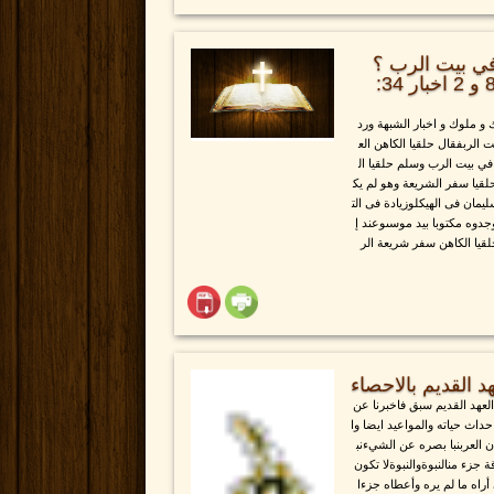
ي بيت الرب ؟
1ملوك 8: 9 و 2 ملوك 22: 8 و 2 اخبار 34:
 ملوك و اخبار الشبهة ورد
الربفقال حلقيا الكاهن الع
ي بيت الرب وسلم حلقيا ال
قيا سفر الشريعة وهو لم يك
مان فى الهيكلوزيادة فى الت
دوه مكتوبا بيد موسىوعند إ
قيا الكاهن سفر شريعة الر
 القديم بالاحصاء
العهد القديم سبق فاخبرنا عن
اث حياته والمواعيد ايضا وا
ان العربنبا بصره عن الشيءنب
قة جزء منالنبوةوالنبوةلا تكون
 أراه ما لم يره وأعطاه جزءا