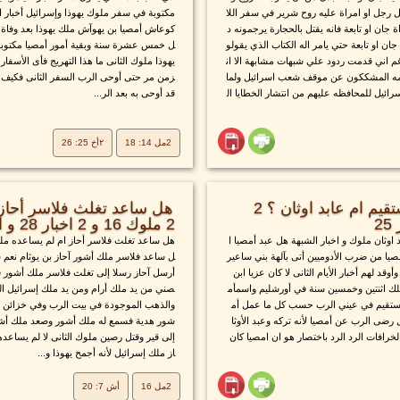
ل رجل او امراة عليه روح شرير في سفر اللا
مكتوبة في سفر ملوك يهوذا وإسرائيل أخبار ال
ة جان او تابعة فانه يقتل بالحجارة يرجمونه د
كوعاش أمصيا بن يهوآش ملك يهوذا بعد وفاة 
ان او تابعة حتي يامر اله الكتاب الذي يقولو
ل خمس عشرة سنة وبقية أمور أمصيا مكتوبة 
رغم اني قدمت ردود علي شبهات مشابهة الا ان
يهوذا ملوك الثانى ما هذا التهريج فأى الأسفار 
فهمه المشككون عن موقف شعب اسرائيل ولما
زمن مر حتى أوحى الرب السفر الثانى فكيف 
ائيل للمحافظه عليهم من انتشار الخطايا ال
قد أوحى به بعد الر...
2مل 14: 18
٢أخ 25: 26
هل امصيا كان مستقيم ام عابد اوثان ؟ 2
هل ساعد تغلث فلاسر أحاز 
2 ملوك 16 و 2 اخبار 28 و اشعياء 7: 20
اوثان ملوك و اخبار الشبهة هل عبد أمصيا ا
هل ساعد تغلث فلاسر أحاز ام لم يساعده ملوك
مصيا من ضرب الأدوميين أتى بآلهة بني ساعير
ل ساعد فلاسر ملك أشور آحاز بن يوثام نعم س
وقد لهم أخبار الأيام الثانى لا كان عزيا ابن
أرسل آحاز رسلا إلى تغلث فلاسر ملك أشور قائ
اثنتين وخمسين سنة في أورشليم واسمأم
صني من يد ملك أرام ومن يد ملك إسرائيل ال
مستقيم في عيني الرب حسب كل ما عمل أم
والذهب الموجودة في بيت الرب وفي خزائن بي
هل رضى الرب عن أمصيا لأنه تركه وعبد الأوثا
شور هدية فسمع له ملك أشور وصعد ملك أشو
لخرافات الرد الرد باختصار هو ان امصيا كان
إلى قير وقتل رصين ملوك الثانى لا لم يساعد
از ملك إسرائيل لأنه أجمح يهوذا و...
2مل 16
أش 7: 20