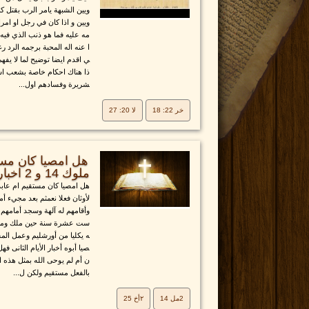
ويين الشبهة يامر الرب بقتل ك
ويين و اذا كان في رجل او امرا
مه عليه فما هو ذنب الذي فيه ج
ا عنه اله المحبة برجمه الرد 
ي اقدم ايضا توضيح لما لا ي
ذا هناك احكام خاصة بشعب اسر
شريرة وفسادهم اول...
خر 22: 18
لا 20: 27
ملوك 14 و 2 اخبار 25
هل امصيا كان مستقيم ام عابد 
لأوثان فعلا نعمثم بعد مجيء أ
وأقامهم له آلهة وسجد أمامهم وأ
ست عشرة سنة حين ملك وملك 
ه يكليا من أورشليم وعمل ال
صيا أبوه أخبار الأيام الثانى ف
ن أم لم يوحى الله بمثل هذه ا
بالفعل مستقيم ولكن ل...
2مل 14
٢أخ 25