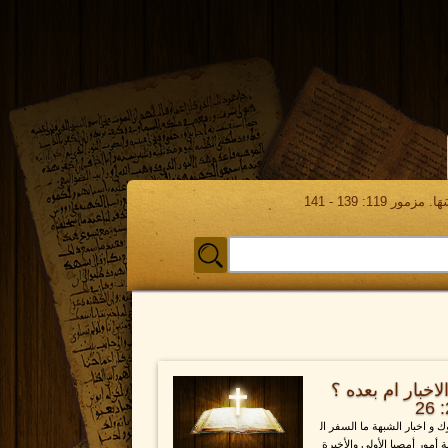
مور 119: 139 - 141
خبار ام بعده ؟
 و اخبار الشبهة ما السفر ال
 أمور أمصيا الأولى والأخيرة