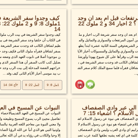
رتفعات قبل ام بعد ان وجد
كيف وجدوا سفر الشريعة ف
سفر شريعة الرب ؟ 2 اخبار 34 و 2 ملوك 22
14
ام بعد ان وجد سفر شريعة الرب اخبار و مل
كيف وجدوا سفر الشريعة في بيت الرب ملوك و
 آمون المرتفعات والسوارى والتماثيل والم
فى الكتاب أن حلقيا وجد سفر الشريعة فى بيت 
الشريعةوفي السنة الثانية عشرة ابتدأ يطه
ظيم لشافان الكاتب قد وجدت سفر الشريعة ف
 والسواري والتماثيل والمسبوكات أخبار الأيا
سفر لشافان فقرأه ملوك الثانى فكيف وجد حل
عة الرب وقرأها على كل شيوخ يهوذا وأورشل
ن موجودا أصلا فى تابوت العهد الذى وضعه سلي
 لشافان الكاتب قد وجدت سفر الشريعة في ب
ضليل كتب كاتب السفر أن هذا السفر الذى وج
شافان فقرأه فلما سمع الملك كلام سفر الش
خراجهم الفضة المدخلة إلى بيت الرب وجد حل
..
ب بيد موسى أخبار الأيام الثانى كيف وقد ...
1مل 8: 9
2مل 22: 8
٢أخ 34: 14
ا الي عبر وادي الصفصاف
النبوات عن المسيح في العهد
سلام ؟ اشعياء 15: 7
النبوات عن المسيح في العهد القديمبالاحصاء 
وادي الصفصاف هي نبوة عن رسول الاسلام اش
تفاصيل مجيئ الرب يسوع المسيح وطبيعته واحد
كلام في اشعياء هو نبوة عن رسول الاسلام لا
ولا معني النبوة من معاجم اللغه العربية نبالس
عرابيم اي وادي العرب وليس وادي الصفصاف
واونبيا النبي هو الذي أنبأ عن الله الرؤيا الصاد
ي كلمة في اي لغه يشبه نطقها كلمة عرب تصب
إلا وحيا والكاذب في رؤياه يدعي أن الله تعالى