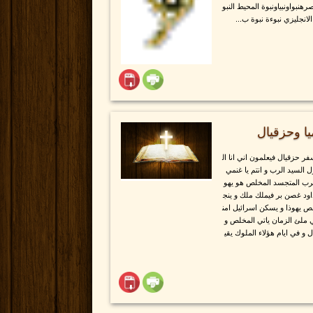
رهنبواونبياونبوة المحيط النبو
لانجليزي نبوءة نبوة ب...
ا وحزقيال
فر حزقيال فيعلمون اني انا ال
السيد الرب و انتم يا غنمي
الرب المتجسد المخلص هو يهو
داود غصن بر فيملك ملك و ينج
ص يهوذا و يسكن اسرائيل امن
ي ملئ الزمان ياتي المخلص و
 و في ايام هؤلاء الملوك يقي