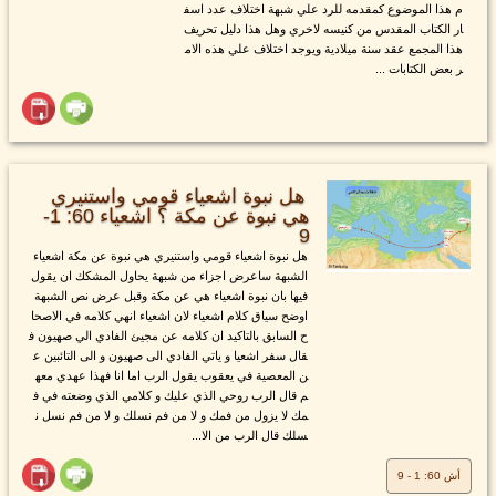
م هذا الموضوع كمقدمه للرد علي شبهة اختلاف عدد اسف
ار الكتاب المقدس من كنيسه لاخري وهل هذا دليل تحريف
هذا المجمع عقد سنة ميلادية ويوجد اختلاف علي هذه الام
ر بعض الكتابات ...
هل نبوة اشعياء قومي واستنيري
هي نبوة عن مكة ؟ اشعياء 60: 1-
9
هل نبوة اشعياء قومي واستنيري هي نبوة عن مكة اشعياء
الشبهة ساعرض اجزاء من شبهة يحاول المشكك ان يقول
فيها بان نبوة اشعياء هي عن مكة وقبل عرض نص الشبهة
اوضح سياق كلام اشعياء لان اشعياء انهي كلامه في الاصحا
ح السابق بالتاكيد ان كلامه عن مجيئ الفادي الي صهيون ف
قال سفر اشعيا و ياتي الفادي الى صهيون و الى التائبين ع
ن المعصية في يعقوب يقول الرب اما انا فهذا عهدي معه
م قال الرب روحي الذي عليك و كلامي الذي وضعته في ف
مك لا يزول من فمك و لا من فم نسلك و لا من فم نسل ن
سلك قال الرب من الا...
أش 60: 1 - 9