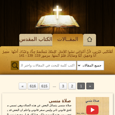
المقــالات
الكتاب المقدس
أَهْلَكَتْنِي غَيْرَتِي، لأَنَّ أَعْدَائِي نَسُوا كَلاَمَكَ. كَلِمَتُكَ مُمَحَّصَةٌ جِدًّا، وَعَبْدُكَ أَحَبَّهَا. صَغِيرٌ
أَنَا وَحَقِيرٌ، أَمَّا وَصَايَاكَ فَلَمْ أَنْسَهَا. مزمور 119: 139 - 141
…
616
615
3
2
1
صلاة منسى
صلاة منسى يتسائل البعض عن هذه الصلاه وهي تسمي م
لحق قانوني ثاني وليس سفر قانوني واعلم ان البعض قد ي
تعجب من هذه التسميه ولكن هذا كان قرار مجمع ترنت بال