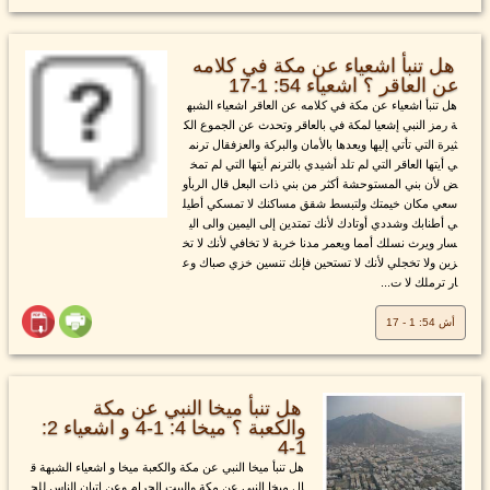
هل تنبأ اشعياء عن مكة في كلامه
عن العاقر ؟ اشعياء 54: 1-17
هل تنبأ اشعياء عن مكة في كلامه عن العاقر اشعياء الشبه
ة رمز النبي إشعيا لمكة في بالعاقر وتحدث عن الجموع الك
ثيرة التي تأتي إليها ويعدها بالأمان والبركة والعزفقال ترنم
ي أيتها العاقر التي لم تلد أشيدي بالترنم أيتها التي لم تمخ
ض لأن بني المستوحشة أكثر من بني ذات البعل قال الربأو
سعي مكان خيمتك ولتبسط شقق مساكنك لا تمسكي أطيل
ي أطنابك وشددي أوتادك لأنك تمتدين إلى اليمين والى الي
سار ويرث نسلك أمما ويعمر مدنا خربة لا تخافي لأنك لا تخ
زين ولا تخجلي لأنك لا تستحين فإنك تنسين خزي صباك وع
ار ترملك لا ت...
أش 54: 1 - 17
هل تنبأ ميخا النبي عن مكة
والكعبة ؟ ميخا 4: 1-4 و اشعياء 2:
1-4
هل تنبأ ميخا النبي عن مكة والكعبة ميخا و اشعياء الشبهة ق
ال ميخا النبي عن مكة والبيت الحرام وعن إتيان الناس للح