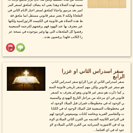
نسبه لهذه الصلاة وهذا يعني انه يضاف كملحق لسفر المز
امير بعد مزمور واحيانا كملحق لسفر اخبار الايام الثاني في
الفلجاتا ولكنه لا يعتبر سفر قانوني مستقل انما ملحق فق
ط هذه الصلاه هي قانونية في الكنيسه الارثوزكسية ولكنها
غير معترف بها عند اليهود فهم برفضهم للترجمه السبعينية
رفضوا كل الملحقات التي بها وغير موجوده في نسخة عز
را الكاتب فلهذا يرفضون هذه...
سفر اسدراس الثاني او عزرا
الرابع
سفر اسدراس الثاني او عزرا الرابع سفر اسدراس الثاني
هو سفر غير قانوني ولكن مهم كسفر تاريخي قانونية السف
ر كما ذكرت هو سفر غير قانوني وهو لم يعترف به كسفر
قانوني في اي مرحله من مراحل التاريخ اليهودي والمسيح
ي لاوجود له في مخطوطات قمران قبل الميلاد لاوجود له
في مخطوطات السبعينية قبل الميلاد لاوجود له في الكتابا
ت والتفاسير العبريه وبخاصه كتابات يوسيفوس لاوجود لهم
في التراجم اللاتينيه القديمه من القرن الثاني الميلادي لاوج
ود له في الاشوريه السريانيه من القرن الثاني الميلادي لاو
جود له في اي اقتباسا...