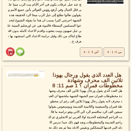
ج عند جبل عرفات يكون في آخر الأيام بيت الرب مبنيا عل
ى قلل الجبال وفي أرفع رؤوس العوالي يأتين جميع الأمم و
يقولون تعالوا نطلع إلى جبل الرب ميخا الرد الحقيقه هذه
الشبهة احزنتني كثيرا بسبب ان هذا ما يقوله الشيوخ ليخد
عوا المسلمين البسطاء فالنبوة هي عن اورشليم المبنية عل
ي جبل صهيون وبيت يعقوب واقدم الاعداد كامله بدون اقت
طاع لنتاكد من ذلك وقبل دراسة الاعداد التي استشهد بها ن
عرف خ...
مي 4: 1 - 4
أش 2: 1 - 4
هل العدد الذي يقول ورجال يهوذا
ثلاثين الف محرف وشهادة
مخطوطات قمران ؟ 1 صم 11: 8
هل العدد الذي يقول ورجال يهوذا ثلاثين الف محرف وشها
دة مخطوطات قمران صم الشبهة الشبهة ملخصها ان العد
د محرف لانه يقول رجال يهوذا ثلاثين الف رغم ان مخطو
طة قمران والسبعينية واللاتينية القديمة ويوسيفوس يقولوا
سبعين الف الرد ساقسم الرد الي الاتي وهو دراسة ما قال
ت التراجم المختلفه الحديثة اولا العربي ثم الانجليزي ثم الت
راجم القديمة والمخطوطات وبعد فهم ذلك جيدا ندرس الا
دله التي قدمها المشككين ونقيس الادله معا ثم بعد ذلك تح