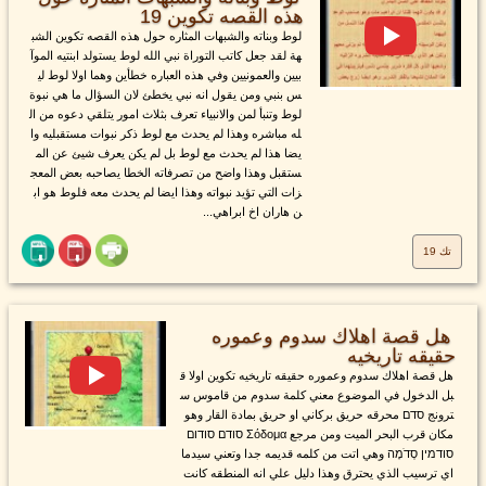
هذه القصه تكوين 19
لوط وبناته والشبهات المثاره حول هذه القصه تكوين الشب
هة لقد جعل كاتب التوراة نبي الله لوط يستولد ابنتيه الموآ
بيين والعمونيين وفي هذه العباره خطأين وهما اولا لوط لي
س بنبي ومن يقول انه نبي يخطئ لان السؤال ما هي نبوة
لوط وتنبأ لمن والانبياء تعرف بثلاث امور يتلقي دعوه من ال
له مباشره وهذا لم يحدث مع لوط ذكر نبوات مستقبليه وا
يضا هذا لم يحدث مع لوط بل لم يكن يعرف شيئ عن الم
ستقبل وهذا واضح من تصرفاته الخطا يصاحبه بعض المعج
زات التي تؤيد نبواته وهذا ايضا لم يحدث معه فلوط هو اب
ن هاران اخ ابراهي...
تك 19
هل قصة اهلاك سدوم وعموره
حقيقه تاريخيه
هل قصة اهلاك سدوم وعموره حقيقه تاريخيه تكوين اولا ق
بل الدخول في الموضوع معني كلمة سدوم من قاموس س
ترونج סדם محرقه حريق بركاني او حريق بمادة القار وهو
مكان قرب البحر الميت ومن مرجع Σόδομα סודם סודום
סודמין סְדֹמָה وهي اتت من كلمه قديمه جدا وتعني سيدما
اي ترسيب الذي يحترق وهذا دليل علي انه المنطقه كانت