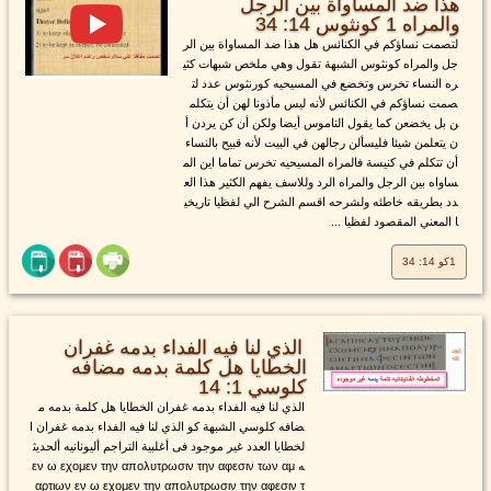
هذا ضد المساواة بين الرجل
والمراه 1 كونثوس 14: 34
لتصمت نساؤكم في الكنائس هل هذا ضد المساواة بين الر
جل والمراه كونثوس الشبهة تقول وهي ملخص شبهات كثي
ره النساء تخرس وتخضع في المسيحيه كورنثوس عدد لت
صمت نساؤكم في الكنائس لأنه ليس مأذونا لهن أن يتكلم
ن بل يخضعن كما يقول الناموس أيضا ولكن أن كن يردن أ
ن يتعلمن شيئا فليسألن رجالهن في البيت لأنه قبيح بالنساء
أن تتكلم في كنيسة فالمراه المسيحيه تخرس تماما اين الم
ساواه بين الرجل والمراه الرد وللاسف يفهم الكثير هذا الع
دد بطريقه خاطئه ولشرحه اقسم الشرح الي لفظيا تاريخي
ا المعني المقصود لفظيا ...
1كو 14: 34
الذي لنا فيه الفداء بدمه غفران
الخطايا هل كلمة بدمه مضافه
كلوسي 1: 14
الذي لنا فيه الفداء بدمه غفران الخطايا هل كلمة بدمه م
ضافه كلوسي الشبهة كو الذي لنا فيه الفداء بدمه غفران ا
لخطايا العدد غير موجود فى أغلبية التراجم أليونانيه ألحديث
ه εν ω εχομεν την απολυτρωσιν την αφεσιν των αμ
αρτιων εν ω εχομεν την απολυτρωσιν την αφεσιν τ