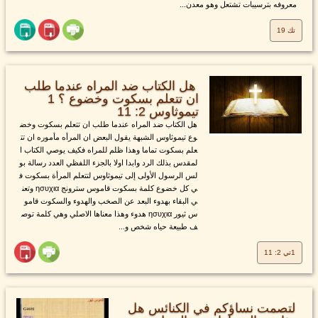
معروفه بترسيبات تشتعل وهو معدن...
تك 19
هل الكتاب ضد المراه عندما طلب
ان تتعلم بسكوت وخضوع ؟ 1
تيموثاوس 2: 11
هل الكتاب ضد المراه عندما طلب ان تتعلم بسكوت وخض
وع تيموثاوس الشبهة يقول البعض ان المرأه مأموره ان تت
علم بسكوت تماما وهذا ظلم للمراه فكيف يوصي الكتاب ا
لمقدس بذلك الرد وابدا اولا بالجزء اللفظي العدد رسالة بو
لس الرسول الأولى إلى تيموثاوس لتتعلم المرأة بسكوت ف
ي كل خضوع كلمة بسكوت قاموس سترونج ησυχια وتعن
ي البقاء بهدوء البعد عن الصخب والهدوء والسكوت قامو
س ثيور ησυχια هدوء وهذا معناها الاصلي وهي كلمة توص
ف طبيعة حياه شخص و...
1تي 2: 11
لتصمت نساؤكم في الكنائس هل