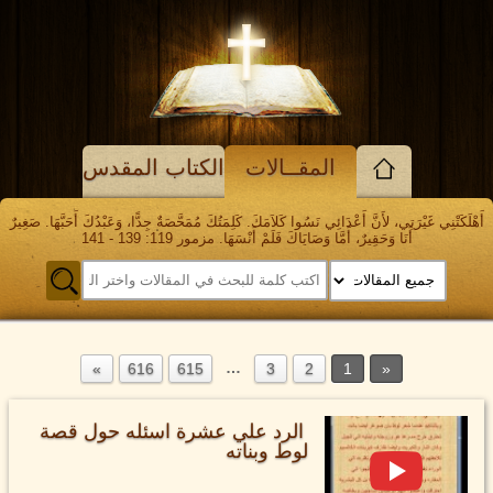
المقــالات
الكتاب المقدس
أَهْلَكَتْنِي غَيْرَتِي، لأَنَّ أَعْدَائِي نَسُوا كَلاَمَكَ. كَلِمَتُكَ مُمَحَّصَةٌ جِدًّا، وَعَبْدُكَ أَحَبَّهَا. صَغِيرٌ
أَنَا وَحَقِيرٌ، أَمَّا وَصَايَاكَ فَلَمْ أَنْسَهَا. مزمور 119: 139 - 141
…
616
615
3
2
1
الرد علي عشرة اسئله حول قصة
لوط وبناته