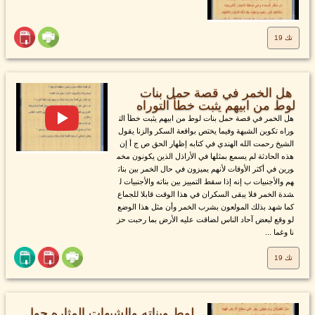
تك 19
هل الخمر في قصة حمل بنات
لوط من ابيهم يثبت خطأ التوراه
هل الخمر في قصة حمل بنات لوط من ابيهم يثبت خطأ الت
وراه تكوين الشبهة وفيما يختص بواقعة السكر والزنا يقول
الشيخ رحمت الله الهندي في كتابه إظهار الحق ص ج أ إن
هذه الحادثة لم يسمع بمثلها في الأراذل الذين يكونون مخم
ورين في أكثر الأوقات لأنهم يميزون في حال الخمر بين بنات
هم والأجنبيات ب إنه إذا سقط التمييز بين بناته والأجنبيات ل
شدة الخمر فلا يبقى السكران في هذا الوقت قابلا للجماع
كما شهد بذلك المولعون بشرب الخمر وأن مثل هذا الوضع
لو وقع لبعض آحاد الناس لضاقت عليه الأرض بما رحبت حز
نا وغما ...
تك 19
لوط وبناته والشبهات المثاره حول