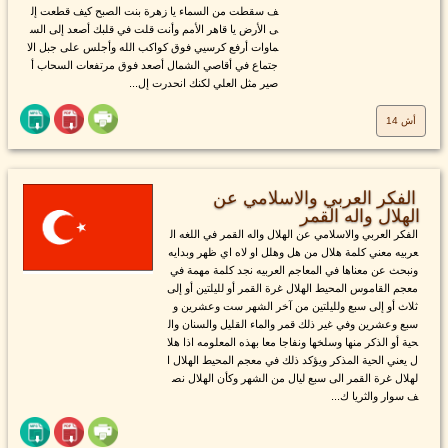
ف سقطت من السماء يا زهرة بنت الصبح كيف قطعت إل
ى الأرض يا قاهر الأمم وأنت قلت في قلبك أصعد إلى الس
ماوات أرفع كرسيي فوق كواكب الله وأجلس على جبل الا
جتماع في أقاصي الشمال أصعد فوق مرتفعات السحاب أ
صير مثل العلي لكنك انحدرت إل...
أش 14
الفكر العربي والاسلامي عن
الهلال واله القمر
الفكر العربي والاسلامي عن الهلال واله القمر في اللغه ال
عربيه معني كلمة هلال من هل وهلل او لاه اي ظهر وبدايه
ونبحث عن معناها في المعاجم العربيه نجد كلمة مهمة في
معجم القاموس المحيط الهلال غرة القمر أو لليلتين أو إلى
ثلاث أو إلى سبع ولليلتين من آخر الشهر ست وعشرين و
سبع وعشرين وفي غير ذلك قمر والماء القليل والسنان وال
حية أو الذكر منها وسلخها ونفاجا معا بهذه المعلومه اذا هلا
ل يعني الحية المذكر ويؤكد ذلك في معجم المحيط الهلال ا
لهلال غرة القمر الى سبع ليال من الشهر وكأن الهلال نص
ف سوار والثريا ك...