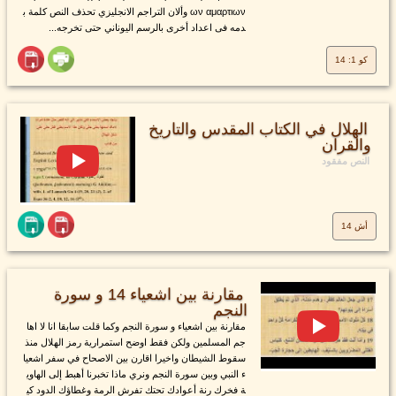
ων αμαρτιων وألان التراجم الانجليزي تحذف النص كلمة ب
دمه فى اعداد أخرى بالرسم اليوناني حتى تخرجه...
كو 1: 14
الهلال في الكتاب المقدس والتاريخ
والقران
النص مفقود
أش 14
مقارنة بين اشعياء 14 و سورة
النجم
مقارنة بين اشعياء و سورة النجم وكما قلت سابقا انا لا اها
جم المسلمين ولكن فقط اوضح استمرارية رمز الهلال منذ
سقوط الشيطان واخيرا اقارن بين الاصحاح في سفر اشعيا
ء النبي وبين سورة النجم ونري ماذا تخبرنا أهبط إلى الهاوي
ة فخرك رنة أعوادك تحتك تفرش الرمة وغطاؤك الدود كي