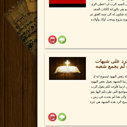
 السيد الرب ان اعطى الرئي
 هي بالوراثة الكتاب المقد
فتكون له الى سنة العتق ثم
ح يتزوج وينجب اولاد وأولاده
الرد على شبهات
ه لم يجمع شعبه
ة رفض اليهود ليسوع انه لي
ميا الشبهة يقول بعض اليهود
 ارميا فأوجد لكم يقول الرب
واضع التي طردتكم اليها يقو
ولان هذا لم يحدث في زمن ي
يح الرد هذه الشبهة هي جزء