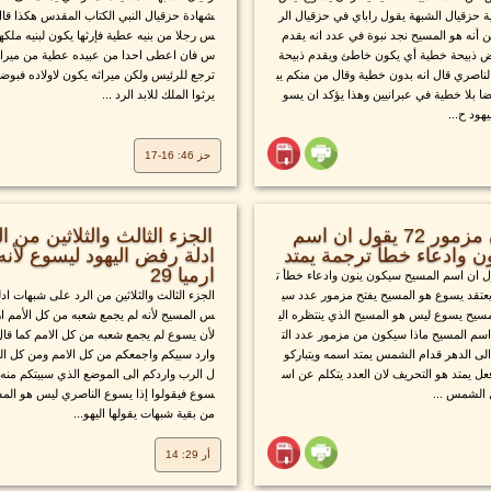
ة حزقيال الشبهة يقول راباي في حزقيال الر
شهادة حزقيال النبي الكتاب المقدس هكذا قال
 أنه هو المسيح نجد نبوة في عدد انه يقدم
س رجلا من بنيه عطية فإرثها يكون لبنيه ملكهم
ذبيحة خطية أي يكون خاطئ ويقدم ذبيحة
س فان اعطى احدا من عبيده عطية من ميراثه 
اصري قال انه بدون خطية وقال من منكم يب
ترجع للرئيس ولكن ميراثه يكون لاولاده فبوضو
ا بلا خطية في عبرانيين وهذا يؤكد ان يسو
يرثوا الملك للابد الرد ...
هود ح...
حز 46: 16-17
الرد على ادعاء ان مزمور 72 يقول ان اسم
الجزء الثالث والثلاثين من 
ن وادعاء خطأ ترجمة يمتد
ادلة رفض اليهود ليسوع لأن
ارميا 29
ل ان اسم المسيح سيكون ينون وادعاء خطأ ت
تقد يسوع هو المسيح يفتح مزمور عدد سي
الجزء الثالث والثلاثين من الرد على شبهات ادل
سيح يسوع ليس هو المسيح الذي ينتظره الي
س المسيح لأنه لم يجمع شعبه من كل الأمم ار
سم المسيح ماذا سيكون من مزمور عدد الت
لأن يسوع لم يجمع شعبه من كل الامم كما قال
ى الدهر قدام الشمس يمتد اسمه ويتباركو
وارد سبيكم واجمعكم من كل الامم ومن كل الم
ل يمتد هو التحريف لان العدد يتكلم عن اس
ل الرب واردكم الى الموضع الذي سبيتكم منه 
 الشمس ...
سوع فيقولوا إذا يسوع الناصري ليس هو المس
من بقية شبهات يقولها اليهو...
أر 29: 14