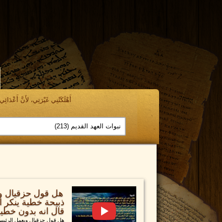
أَهْلَكَتْنِي غَيْرَتِي، لأَنَّ أَعْدَائِي ن
هل قول حزقيال و
ذبيحة خطية ينكر ا
قال انه بدون خطي
هل قول حزقيال ويعمل الرئي