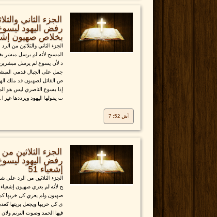
الجزء الثاني والثل
رفض اليهود ليسوع
بخلاص صهيون إشعيا
الجزء الثاني والثلاثين من ال
المسيح لأنه لم يرسل مبشر بخ
د لأن يسوع لم يرسل مبشرين ب
جمل على الجبال قدمي المبشر ا
ص القائل لصهيون قد ملك اله
إذا يسوع الناصري ليس هو الم
ت يقولها اليهود ويرددها غير ا..
أش 52: 7
الجزء الثلاثين من
رفض اليهود ليسوع
إشعياء 51
الجزء الثلاثين من الرد على ش
ح لأنه لم يعزي صهيون إشعياء
صهيون ولم يعزي كل خربها كم
ى كل خربها ويجعل بريتها كعدن 
فيها الحمد وصوت الترنم ولان