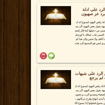
لرد على ادلة
يرد عز صهيون
لة رفض اليهود ليسوع انه لي
هة يقول بعض اليهود لأن يس
سين من دخولها كما قال إشعي
لبسي ثياب جمالك يا اورشلي
عد أغلف ولا نجس ولان هذا لم
ري ليس هو المسيح الرد هذه
 الرد على شبهات
 لم يرجع
لة رفض اليهود ليسوع انه لي
بهة يقول بعض اليهود لأن يس
إشعياء ومفديو الرب يرجعون
بدى ابتهاج وفرح يدركانهم ي
يسوع فيقولوا إذا يسوع النا