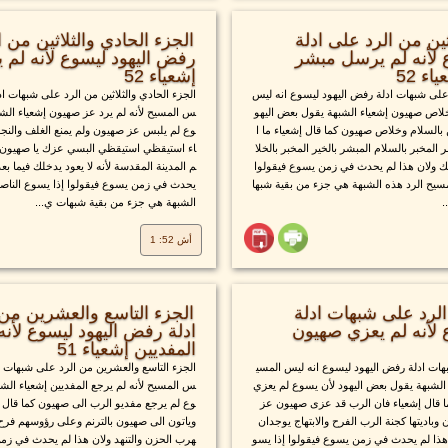
اثين من الرد على ادلة
الجزء الحادي والثلاثين من ا
 لأنه لم يرسل مبشر
رفض اليهود ليسوع لأنه لم 
ء 52
إشعياء 52
رد على شبهات ادلة رفض اليهود ليسوع انه ليس
الجزء الحادي والثلاثين من الرد على شبهات اد
لاص صهيون إشعياء الشبهة يقول بعض اليهو
س المسيح لأنه لم يرد عز صهيون إشعياء الشب
السلام وخلاص صهيون كما قال إشعياء ما ا
وع لم يلبس عز صهيون ولم يمنع الغلف والنج
لمخبر بالسلام المبشر بالخير المخبر بالخلا
اء استيقظي استيقظي البسي عزك يا صهيون ا
ك ولان هذا لم يحدث في زمن يسوع فيقولوا
م المدينة المقدسة لأنه لا يعود يدخلك فيما ب
سيح الرد هذه الشبهة هي جزء من بقية شبها
يحدث في زمن يسوع فيقولوا إذا يسوع الناص
.
الشبهة هي جزء من بقية شبهات ي...
أش 52: 1
 الرد على شبهات ادلة
الجزء التاسع والعشرين من
 لأنه لم يعزي صهيون
ادلة رفض اليهود ليسوع لأنه
المفديين إشعياء 51
بهات ادلة رفض اليهود ليسوع انه ليس المسي
الجزء التاسع والعشرين من الرد على شبهات اد
 الشبهة يقول بعض اليهود لأن يسوع لم يعزي
س المسيح لأنه لم يرجع المفديين إشعياء الش
ا قال إشعياء فان الرب قد عزى صهيون عز
وع لم يرجع مفديو الرب الى صهيون كما قال 
وباديتها كجنة الرب الفرح والابتهاج يوجدان
وياتون الى صهيون بالترنم وعلى رؤوسهم فرح أ
 هذا لم يحدث في زمن يسوع فيقولوا إذا يسو
هرب الحزن والتنهد ولان هذا لم يحدث في زمن 