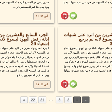
د هذه الشبهة هي جزء من بقية شبهات يقول
صري ليس هو المسيح الرد هذه الشبهة هي جزء
هود ويرددها غير المسيحيين لي...
أش 51: 11
عشرين من الرد على شبهات
الجزء السابع والعشرين من
يسوع لأنه لم يرجع
ادلة رفض اليهود ليسوع لأنه
إشعياء 26
د على شبهات ادلة رفض اليهود ليسوع انه لي
الجزء السابع والعشرين من الرد على شبهات اد
ين إشعياء الشبهة يقول بعض اليهود لأن يس
س المسيح لأنه لم يقيم الجثث إشعياء الشبهة
هيون كما قال إشعياء ومفديو الرب يرجعون
م يحي اموات إسرائيل ويقيم الجثث ويترنموا كم
ح ابدي على رؤوسهم ابتهاج و فرح يدركانهم
وم الجثث استيقظوا ترنموا يا سكان التراب
هذا لم يحدث في زمن يسوع فيقولوا إذا يسوع
تسقط الاخيلة ولان هذا لم يحدث في زمن يسو
هذه الشبهة هي جزء من بقية شبهات يقولها
ي ليس هو المسيح الرد هذه الشبهة هي جزء من
.
ويرددها غير المسيحيين ليدعو...
أش 26: 19
…
22
21
3
2
1