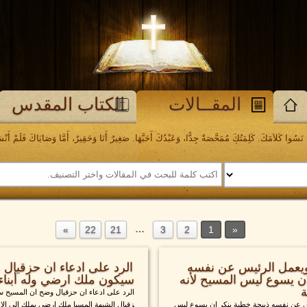
المقــالات
الكتاب المقدس
َسُوا كَلاَمَكَ. كَلِمَتُكَ مُمَحَّصَةٌ جِدًّا، وَعَبْدُكَ أَحَبَّهَا. صَغِيرٌ أَنَا وَحَقِيرٌ، أَمَّا وَصَايَاكَ فَلَمْ أَنْسَهَا. مز
…
22
21
3
2
1
يعمل الرئيس عن نفسه
الرد على ادعاء ان حزقيال
ن يسوع ليس المسيح لأنه
سيكون ملك ارضي وله أبناء ح
ة
الرد على ادعاء ان حزقيال وضح ان المسيح س
س عن نفسه ذبيحة خطية ينكر ان يسوع ليس
زقيال الشبهة المسيا ملك ارضي يملك الى الابد و