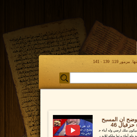
مور 119: 139 - 141
 وضح ان المسيح
زقيال 46
يكون ملك ارضي وله أبناء ح
له أبناء يرثوا ملكه للابد ب