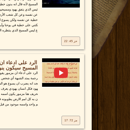
المسيح لأنه قال انه بدون خطي
ئيس الذي يتفق يهود ومسيحيين
عن نفسه وعن كل شعب الأرض 
خطية عن نفسه ولكن يسوع الن
كتني على خطية في يوحنا وأيض
ع ليس المسيح الذي ينتظره الي
حز 45: 22
المسيح سيكون ينو
الرد على ادعاء ان مزمور يقو
رجمة يمتد الشبهة أي شخص يع
جد انه يضرب ان يسوع هو الم
هود فكل انسان يهودي يعرف ا
حريف هنا مزمور يكون اسمه ال
ن به كل امم الارض يطوبونه فع
م واحد واسمه موجود من قبل
مز 72: 17