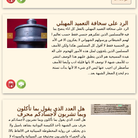
الرد على سخافة التعميد المهبلي
الرد على سخافة التعميد المهبلي بالفعل كل اناء ينضح بما
فيه فالمسلمين الذين تفكيرهم جنسي فقط حسب تعاليم ا
لهمم الشيطاني ورسولهم الشهواني لا يفكرون الا في الأم
ور الجنسية فقط لا أقول كل المسلمين هكذا ولكن للأسف
المسلمين الذين يلجؤون لمثل هذه الأمور للهجوم على الع
قيدة المسيحية هم الذين ينطبق عليهم هذا الوصف انتشر
ت للأسف شبهة لا توصف الا بانها قليلة ادب وأيضا للأسف
سأضطر ان اجيب عنها ليس لاي شيء الا لأنها بدأت تستخ
دم لتخدع الصغار الشبهة بعد...
هل العدد الذي يقول بما تأكلون
وبما تشربون لاجسادكم محرف
هل العدد الذي يقول بما تأكلون وبما تشربون لأجسادكم م
حرف متى الشبهة تأخذ الكنيسة اليونانية بشاهد باسيل وال
ذي يختلف عن رواية المخطوطة السينائية في الالفاظ بالال
وان الحمراء ماتشربون محذوفة من السينائية والسوداء لا