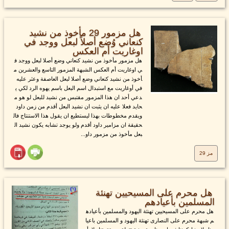
هل مزمور 29 مأخوذ من نشيد
كنعاني وُضع أصلاً لبعل ووجد في
اوغاريت أم العكس
هل مزمور مأخوذ من نشيد كنعاني وضع أصلا لبعل ووجد ف
ي اوغاريت أم العكس الشبهة المزمور التاسع والعشرين م
أخوذ من نشيد كنعاني وضع أصلا لبعل العاصفة وعثر عليه
في أوغاريت مع استبدال اسم البعل باسم يهوه الرد لكي ي
دعي أحد ان هذا المزمور مقتبس من نشيد للبعل لو هو م
حايد فعلا عليه ان يثبت ان نشيد البعل أقدم من زمن داود
ويقدم مخطوطات بهذا ليستطيع ان يقول هذا الاستنتاج فال
حقيقة ان مزامير داود أقدم ولو يوجد تشابه يكون نشيد ال
بعل مأخوذ من مزمور داو...
مز 29
هل محرم على المسيحيين تهنئة
المسلمين بأعيادهم
هل محرم على المسيحيين تهنئة اليهود والمسلمين بأعياده
م شبهة محرم على النصارى تهنئة اليهود و المسلمين باعيا