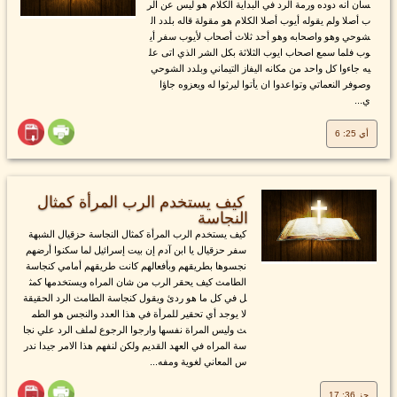
سان انه دوده ورمة الرد في البداية الكلام هو ليس عن الر
ب أصلا ولم يقوله أيوب أصلا الكلام هو مقولة قاله بلدد ال
شوحي وهو واصحابه وهو أحد ثلاث أصحاب لأيوب سفر أي
وب فلما سمع اصحاب ايوب الثلاثة بكل الشر الذي اتى عل
يه جاءوا كل واحد من مكانه اليفاز التيماني وبلدد الشوحي
وصوفر النعماتي وتواعدوا ان يأتوا ليرثوا له ويعزوه جاؤا
ي...
أي 25: 6
كيف يستخدم الرب المرأة كمثال
النجاسة
كيف يستخدم الرب المرأة كمثال النجاسة حزقيال الشبهة
سفر حزقيال يا ابن آدم إن بيت إسرائيل لما سكنوا أرضهم
نجسوها بطريقهم وبأفعالهم كانت طريقهم أمامي كنجاسة
الطامث كيف يحقر الرب من شان المراه ويستخدمها كمث
ل في كل ما هو ردئ ويقول كنجاسة الطامث الرد الحقيقة
لا يوجد أي تحقير للمرأة في هذا العدد والنجس هو الطم
ث وليس المراة نفسها وارجوا الرجوع لملف الرد علي نجا
سة المراه في العهد القديم ولكن لنفهم هذا الامر جيدا ندر
س المعاني لغوية ومفه...
حز 36: 17