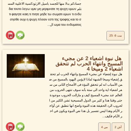
جسادكم بدلا منها للجسد باسيل الارثوذكسية الاغلبية المس
تلم δια τουτο λεγω υμιν μη μεριμνατε τη ψυχη υμων
τι φαγητε καιη τι πιητε μηδε τω σωματι υμων τι ενδυ
σησθε ουχι η ψυχη πλειον εστι της τροφης και το σ
ωμα του ενδυματος ال...
مت 6: 25
هل نبوة اشعياء 2 عن مجيء
المسيح وانتهاء الحرب لم تتحقق
اشعياء 2 وميخا 4
هل نبوة إشعياء عن مجيء المسيح وانتهاء الحرب لم تتحق
ق إشعياء وميخا الشبهة لماذا لايؤمن اليهود بالمسيح من ض
من الأسباب انه لم تتحقق النبؤة فى الأصحاح الثانى من س
فر اشعياء اية واحد الى ستة بأنه سوف تنتهى الحروب من
العالم عند مجىء المسيح كيف و مازالت الحروب موجودة
حتى وقتنا هذا و كثير من الدول المسيحية تشن الكثير من ا
لحروب الرد الحقيقة هذه النبوة واضح انها تنطبق عن أواخ
ر الأيام وهذا ليس تفسير بل هذا نص النبوة ويكون في اخ
ر الأيام فكيف...
أش 2
مي 4