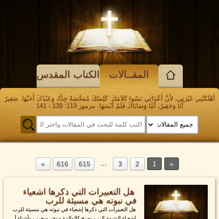
المقــالات
الكتاب المقدس
أَهْلَكَتْنِي غَيْرَتِي، لأَنَّ أَعْدَائِي نَسُوا كَلاَمَكَ. كَلِمَتُكَ مُمَحَّصَةٌ جِدًّا، وَعَبْدُكَ أَحَبَّهَا. صَغِيرٌ
أَنَا وَحَقِيرٌ، أَمَّا وَصَايَاكَ فَلَمْ أَنْسَهَا. مزمور 119: 139 - 141
…
616
615
3
2
1
هل التعبيرات التي ذكرها اشعياء
في نبوته هي مسيئة للرب
هل التعبيرات التي ذكرها إشعياء في نبوته هي مسيئة للرب
إشعياء الشبهة الرب يصيح كالوالدة وينخر ويخرب وأشياء أ