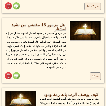
سي 47: 24
هل مزمور 13 مقتبس من نشيد
لعشتار
هل مزمور مقتبس من نشيد لعشتار الشبهة عشتار هي إله
الجنس والحب والجمال والحرب عند البابليين خلال فترة ال
سبي اليهودي عند البابليين قام اليهود بإقتباس نصوص من
الأديان الوثنية وقاموا بإضافتها الى كتبهم إليكم نصين أولهما
من الكتاب المقدس والثاني صلاة رثاء لعشتار مزمور إلى م
تى يارب تنساني كل النسيان إلى متى تحجب وجهك عني إل
ى متى أجعل هموما في نفسي وحزنا في قلبي كل يوم إل
ى متى يرتفع عدوي علي صلاة رثاء لعشتار الى متى يا سي
دتي تبقى غاضبة حت...
مز 13
كيف يوصف الرب بانه رمة ودود
كيف يوصف الرب بانه رمة ودود أيوب الشبهة ايوب فكم با
لحري الإنسان الرمة وابن آدم الدود وصف اله النصاري للان