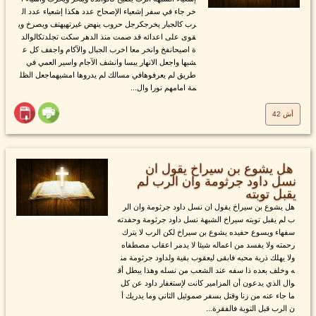
خر جاء في سفر إشعياء الإصحاح عدد هكذا إشعياء عدد ال
رب كالجبار يخرجكرجل حروب ينهض غيرتهيهتف ويصرخ وي
قوى على اعدائه قد صمت منذ الدهر سكت تجلدتكالوالد
ة اصيحانفخ وانخر معا اخرب الجبال والآكام واجفف كل ع
شبها واجعل الانهار يبسا وانشف الآجام واسير العمي في
طريق لم يعرفوهافي مسالك لم يدروها امشيهماجعل الظل
مة امامهم نورا وال...
أش 42
هل يشوع بن سيراخ يقول ان
نسل داود جرثومة وان الرب لم
يقبل توبته
هل يشوع بن سيراخ يقول ان نسل داود جرثومة وان الر
ب لم يقبل توبته سيراخ الشبهة نسل داود جرثومة وحفدته
سفهاء ويسوع حفيده يشوع بن سيراخ لكن الرب لا يترك
رحمته ولا يفسد من اعماله شيئا لا يدمر اعقاب مصطفاه
ولا يهلك ذرية محبه فابقى ليعقوب بقية ولداود جرثومة من
ه وخلف بعده ذا سفه عند الشعب من نسله وهذا يبطل أق
وال الذي يدعون أن المزامير كانت لإستغفار داود عن كل
ما جاء عنه من زنا وقتل بسفر صموئيل الثاني وما يدريك أ
ن الرب قبل التوبة فالفقرة...