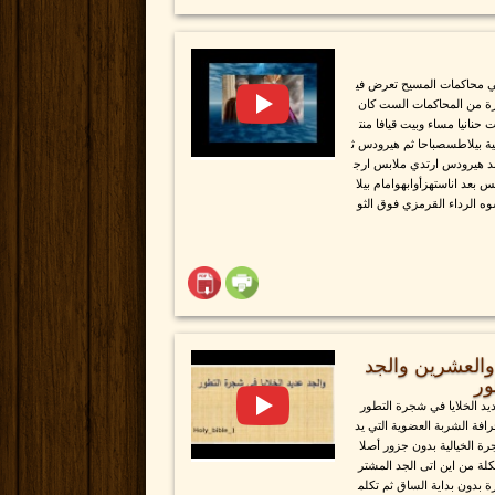
في محاكمات المسيح تعرض في
ثيرة من المحاكمات الست كان
ت حنانيا مساء وبيت قيافا منت
ية بيلاطسصباحا ثم هيرودس ث
د هيرودس ارتدي ملابس ارج
س بعد اناستهزأوابهوامام بيلا
 الرداء القرمزي فوق الثو
 والعشرين والجد
ور
ديد الخلايا في شجرة التطور
فة الشربة العضوية التي يد
ة الخيالية بدون جزور أصلا
لة من اين اتى الجد المشتر
 بدون بداية الساق ثم تكلم