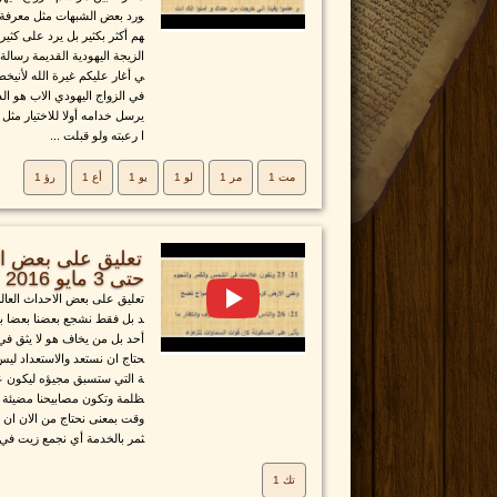
ورد بعض الشبهات مثل معرفة ا
هم أكثر بكثير بل يرد على كثي
الزيجة اليهودية القديمة رسالة
ي أغار عليكم غيرة الله لأني
في الزواج اليهودي الاب هو ال
يرسل خدامه أولا للاختيار مثل
ا رعبته ولو قبلت ...
مت 1
مر 1
لو 1
يو 1
أع 1
رؤ 1
تعليق على بعض الا
حتى 3 مايو 2016
تعليق على بعض الاحداث العالمية
د بل فقط نشجع بعضنا بعضا ب
أحد بل من يخاف هو لا يثق في 
حتاج ان نستعد والاستعداد لي
ة التي ستسبق مجيؤه ليكون عن
ظلمة وتكون مصابيحنا مضيئة 
وقت بمعنى نحتاج من الان ان ن
ثمر بالخدمة أي نجمع زيت في .
تك 1