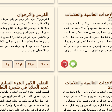
حداث العالمية والعلامات
القرمز والارجوان
القرمز والارجوان متي ومرقس ولوقا يوحنا 
 والعلامات حتىأبريل اكرر اننا لا نحدد مواعي
هالألأمكثيرةوأيضا اكتمل فيها رموز ونبوات ك
قرب مجيء المسيح وأيضا لا اقصد ان اخيف
هناك ثلاثة يهودية وثلاثة رومانية ثلاثةيهودية بي
مواعيد الرب هدفي فقط أننذكر بعضناباننا ن
صف الليل ومجمع السنهدريم فجراوثلاثةرومان
س فقط قبل مجيء المسيح بل ايضا قبل الظلم
م بيلاطس مره اخريقرب الظهيرة المسيح عن
دنا زيت في مصابيحنا يكفي ان نعبر هذه ال
وان وهذا وقتالمحاكمةالثانيةثم ردوه الي بيلاط
وقت مجيؤهاو من منا سيسلم وديعته في أي
طس كان يقف بهذا الثوب وجند بيلاطس البسوه
ستعد بقوة بأيمان عامل وبتنقية القلب وان ن
ب الارجوان وهذا نريد ان ...
..
مت 27
مر 15
لو 23
يو 19
حداث العالمية والعلامات
التطور الكبير الجزء السابع
عديد الخلايا في شجرة التط
 والعلامات حتىأبريل اكرر اننا لا نحدد مواعي
التطور الكبير الجزء السابع والعشرين والجدع
قرب مجيء المسيح وأيضا لا اقصد ان اخيف
شجرة التطور تكلمت في القسم الرابع عن خرا
مواعيد الرب هدفي فقط أننذكر بعضناباننا ن
عوا خطا انها كونت مكونات الخلية فهذه الشجر
س فقط قبل مجيء المسيح بل ايضا قبل الظلم
وتكلمت سابقا عن الجد المشترك وأدركنا مشك
دنا زيت في مصابيحنا يكفي ان نعبر هذه ال
ك وعرفنا ان هذا كلام غير علمي فهذه الشجرة