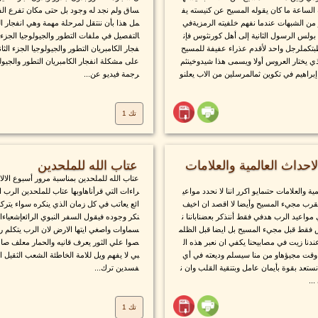
لساعة ما كان يقوله المسيح عن كنيسته يف
ساق ولم نجد له وجود بل حتى مكان تفرع الفرو
ر من الشبهات عندما نفهم خلفيته الرمزيةفي
مل هذا بأن ننتقل لمرحلة مهمة وهي انفجار الك
 بولس الرسول الثانية إلى أهل كورنثوس فإن
التفصيل في ملفات التطور والجيولوجيا الجزء
خطبتكملرجل واحد لأقدم عذراء عفيفة للمسيح
فجار الكامبريان التطور والجيولوجيا الجزء الث
ذي يختار العروس أولا ويسمى هذا شيدوخينثم
على مشكلة انفجار الكامبريان التطور والجيولو
 إبراهيم في تكوين ثمالمرسلين من الاب يعلنو
رجمة فيديو عن...
تك 1
حداث العالمية والعلامات
عتاب الله للملحدين
عتاب الله للملحدين بمناسبة مرور أسبوع الالا
 والعلامات حتىمايو اكرر اننا لا نحدد مواعي
راءات التي قرأناهاوبها عتاب للملحدين الرب ا
قرب مجيء المسيح وأيضا لا اقصد ان اخيف
ائع يعاتب في كل زمان الذي ينكره سواء يتركه 
مواعيد الرب هدفي فقط أننذكر بعضناباننا ن
نكر وجوده فيقول السفر النبوي الرائعإشعياءالن
س فقط قبل مجيء المسيح بل ايضا قبل الظلم
سماوات واصغي ايتها الارض لان الرب يتكلم رب
دنا زيت في مصابيحنا يكفي ان نعبر هذه ال
صوا علي الثور يعرف قانيه والحمار معلف صاح
وقت مجيؤهاو من منا سيسلم وديعته في أي
بي لا يفهم ويل للامة الخاطئة الشعب الثقيل ا
ستعد بقوة بأيمان عامل وبتنقية القلب وان ن
فسدين ترك...
..
تك 1