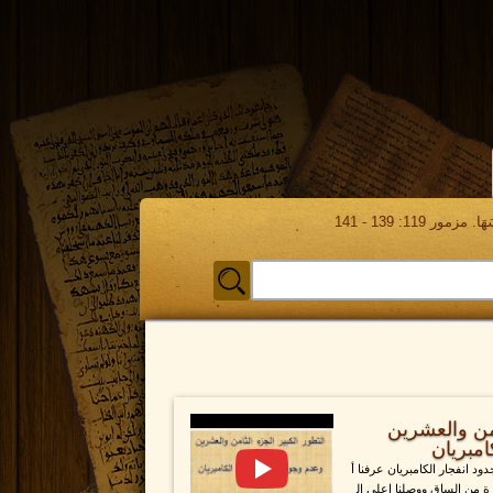
مور 119: 139 - 141
ثامن والعشرين
امبريان
ود انفجار الكامبريان عرفنا أ
ة من الساق ووصلنا اعلى ال