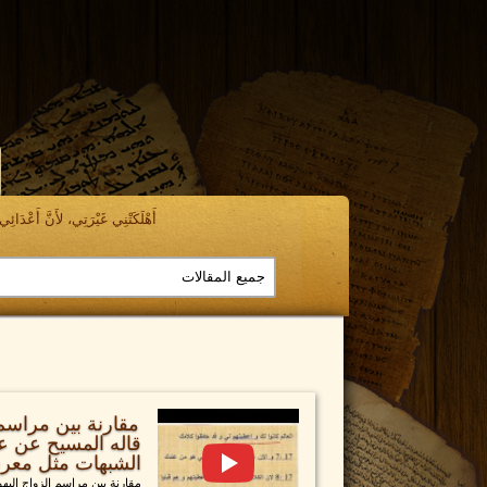
أَهْلَكَتْنِي غَيْرَتِي، لأَنَّ أَعْدَائِي ن
مقارنة بين مراسم 
قاله المسيح عن ع
الشبهات مثل معرف
مقارنة بين مراسم الزواج اليه