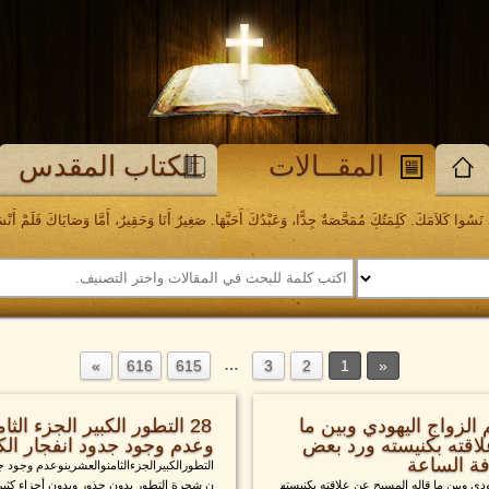
المقــالات
الكتاب المقدس
َسُوا كَلاَمَكَ. كَلِمَتُكَ مُمَحَّصَةٌ جِدًّا، وَعَبْدُكَ أَحَبَّهَا. صَغِيرٌ أَنَا وَحَقِيرٌ، أَمَّا وَصَايَاكَ فَلَمْ أَنْسَهَا. مز
…
616
615
3
2
1
الزواج اليهودي وبين ما
28 التطور الكبير الجزء ال
لاقته بكنيسته ورد بعض
وعدم وجود جدود انفجار الك
ة الساعة
التطورالكبيرالجزءالثامنوالعشرينوعدم وجود جد
ودي وبين ما قاله المسيح عن علاقته بكنيسته
ن شجرة التطور بدون جذور وبدون أجزاء كثير