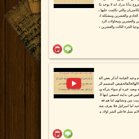
ع بدأنا ندرك انه لا يوجد نك
امبريان والتي تكلمت عليها ب
 الحادي والعشرين ومشكلة ان
اني والعشرين ومحاولات الرد
جيا الجزء الثالث والعشرين ت
م وعيد القيامة أتذكر بعض الق
لالهالخالقالحقيقي المصمم الر
ويعبد غيره او سواء يتركه وي
بي في بدايته اسمعي ايتها ال
يت بنين ونشاتهم اما هم فع
به اما اسرائيل فلا يعرف شع
لاثم نسل فاعلي الشر اولاد م