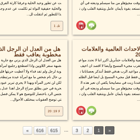
وقت مجيؤهاو من منا سيسلم وديعته في أي
ت عن تطور وحيد الخلية وعرفنا كارثة الفرق بي
ستعد بقوة بأيمان عامل وبتنقية القلب وان ن
والخلية حقيقية النواة ثم تكلمت عن عدم وجود 
..
ذا للتطور ثم انتقلت لل...
تك 1
حداث العالمية والعلامات
هل من العدل ان الرجل الذ
مخطوبة يعاقب فقط
 والعلامات حتىأبريل اكرر اننا لا نحدد مواعي
هل من العدل ان الرجل الذي يزني مع جارية 
قرب مجيء المسيح وأيضا لا اقصد ان اخيف
شبهة سفر اللاويين واذا اضطجع رجلمع امرأ
مواعيد الرب هدفي فقط أننذكر بعضناباننا ن
وبة لرجل ولم تفد فداء ولا أعطيت حريتها فليكنت
س فقط قبل مجيء المسيح بل ايضا قبل الظلم
ي حال نام شخص ما مع امرأة عبدة مرتبطةب
دنا زيت في مصابيحنا يكفي ان نعبر هذه ال
لكن لن تحرر المرأة وبهذا لا يجري تبرير عبود
وقت مجيؤهاو من منا سيسلم وديعته في أي
حرية في حين يطلق سراح الرجل اهذا عدل وأ
ستعد بقوة بأيمان عامل وبتنقية القلب وان ن
جنس الرد باختصار للتوضيح هو لا يمكن فصل هذ
..
تي توضح العقوبات بمختلف الأحوال...
لا 19: 20
…
616
615
3
2
1