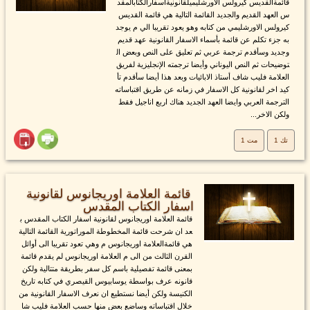
قائمةالقديس كيرولس الاورشليميلقانونيةاسفارالكتابالمقد
س العهد القديم والجديد القائمة التالية هي قائمة القديس
كيرولس الاورشليمي من كتابه وهو يعود تقريبا الي م يوجد
به جزء تكلم عن قائمة بأسماء الاسفار القانونية عهد قديم
وجديد وسأقدم ترجمة عربي ثم تعليق على النص وبعض ال
توضيحات ثم النص اليوناني وأيضا ترجمته الإنجليزية لفريق
العلامة فليب شاف أستاذ الابائيات وبعد هذا أيضا سأقدم تأ
كيد اخر لقانونية كل الاسفار في زمانه عن طريق اقتباساته
الترجمة العربي وايضا العهد الجديد هناك اربع اناجيل فقط
ولكن الاخر...
تك 1
مت 1
قائمة العلامة اوريجانوس لقانونية
اسفار الكتاب المقدس
قائمة العلامة اوريجانوس لقانونية اسفار الكتاب المقدس ب
عد ان شرحت قائمة المخطوطة الموراتورية القائمة التالية
هي قائمةالعلامة اوريجانوس م وهي تعود تقريبا الى أوائل
القرن الثالث من الى م العلامة اوريجانوس لم يقدم قائمة
بمعنى قائمة تفصيلية باسم كل سفر بطريقة متتالية ولكن
قانونه عرف بواسطة يوسابيوس القيصري في كتابه تاريخ
الكنيسة ولكن أيضا نستطيع ان نعرف الاسفار القانونية من
خلال اقتباساته وساضع بعض منها حسب العلامة فليب شا