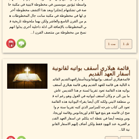
واسطة ثيؤدور مومسين في مخطوطة لاتينية في مكتبة خا
صة في تشلتنهام إنجلترا وبعد هذا اكتشف مخطوطة أخر
ى لها في مخطوطة في مكتبة سانت جال المخطوطات ه
م من القرن التاسع والعاشر ولكن بهما ملحوظة تاريخية ف
ي المخطوطات بالإضافة الى ادلة داخلية أخرى يدلوا انهم
نسخ من مخطوطة من منتصف القرن ا...
تك 1
مت 1
قائمة هيلاري أسقف بواتيه لقانونية
أسفار العهد القديم
قائمةهيلاري أسقف بواتيهلقانونيةأسفارالعهدالقديم القائم
ة التالية هي قائمة للعهد القديم وهي قائمة هيلاري أسقف
بواتيه هذه القائمة تعود تقريبا لسنة م هذا القديس عاش
ما بين الى م وكان أسقف لبواتيه في الغول وهو رغم انه ف
ي منطقة لاتيني ولكنه كان أيضا يقراء اليونانية هذه القائمة
تعود الى كتاب شرحه للمزامير الذي كتبه تقريبا سنة م وا
ضح ان قائمته هو يتبع فيها كلام اوريجانوس وقائمة اوريجان
وس ويتبعه أيضا في نقطة انه يتكلم عن اسفار العهد القدي
م العبرية عند اليهود فقط ولكن أضاف إليهم الاسفار القانو
نية الثا...