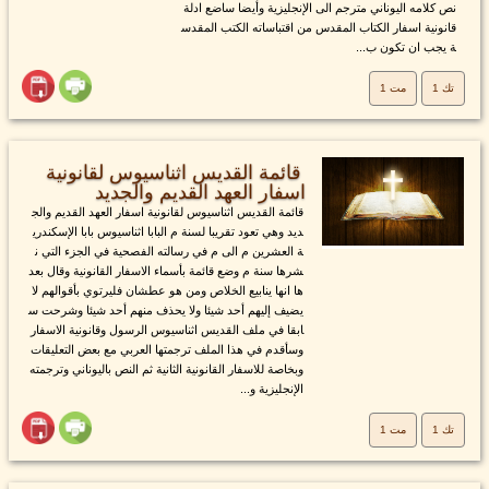
نص كلامه اليوناني مترجم الى الإنجليزية وأيضا ساضع ادلة
قانونية اسفار الكتاب المقدس من اقتباساته الكتب المقدس
ة يجب ان تكون ب...
تك 1
مت 1
قائمة القديس اثناسيوس لقانونية
اسفار العهد القديم والجديد
قائمة القديس اثناسيوس لقانونية اسفار العهد القديم والج
ديد وهي تعود تقريبا لسنة م البابا اثناسيوس بابا الإسكندري
ة العشرين م الى م في رسالته الفصحية في الجزء التي ن
شرها سنة م وضع قائمة بأسماء الاسفار القانونية وقال بعد
ها انها ينابيع الخلاص ومن هو عطشان فليرتوي بأقوالهم لا
يضيف إليهم أحد شيئا ولا يحذف منهم أحد شيئا وشرحت س
ابقا في ملف القديس اثناسيوس الرسول وقانونية الاسفار
وسأقدم في هذا الملف ترجمتها العربي مع بعض التعليقات
وبخاصة للاسفار القانونية الثانية ثم النص باليوناني وترجمته
الإنجليزية و...
تك 1
مت 1