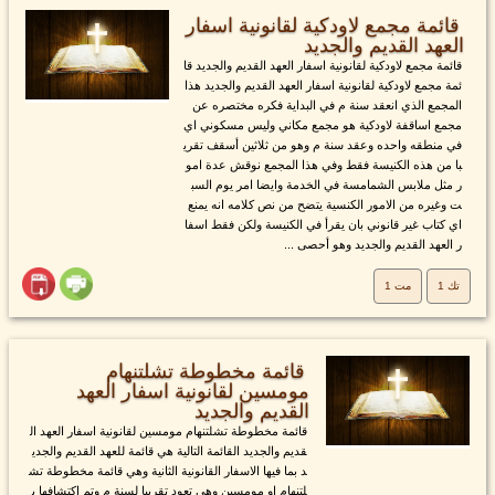
قائمة مجمع لاودكية لقانونية اسفار
العهد القديم والجديد
قائمة مجمع لاودكية لقانونية اسفار العهد القديم والجديد قا
ئمة مجمع لاودكية لقانونية اسفار العهد القديم والجديد هذا
المجمع الذي انعقد سنة م في البداية فكره مختصره عن
مجمع اساقفة لاودكية هو مجمع مكاني وليس مسكوني اي
في منطقه واحده وعقد سنة م وهو من ثلاثين أسقف تقري
با من هذه الكنيسة فقط وفي هذا المجمع نوقش عدة امو
ر مثل ملابس الشمامسة في الخدمة وايضا امر يوم السب
ت وغيره من الامور الكنسية يتضح من نص كلامه انه يمنع
اي كتاب غير قانوني بان يقرأ في الكنيسة ولكن فقط اسفا
ر العهد القديم والجديد وهو أحصى ...
تك 1
مت 1
قائمة مخطوطة تشلتنهام
مومسين لقانونية اسفار العهد
القديم والجديد
قائمة مخطوطة تشلتنهام مومسين لقانونية اسفار العهد ال
قديم والجديد القائمة التالية هي قائمة للعهد القديم والجدي
د بما فيها الاسفار القانونية الثانية وهي قائمة مخطوطة تش
لتنهام او مومسين وهي تعود تقريبا لسنة م وتم اكتشافها ب