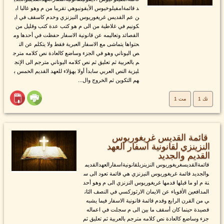
د قائمةامفيلوخيوس الأيقونيوهي تقريبا من م وهو غالبا اب
ن عم القديس غريغوريوس النيزنزي وخدم كاسقف في اي
كونيم في غلاطية من الى م هو كتب عدة كتب وقليل من
القصائد وتعاليمه عن قانونية الاسفار حفظت في أحدها وم
حتواها يتماشى مع الاسفار العبرية فقط ولا يتكلم عن الن
ص اليوناني وهو في الجزء وساضع كالعادة نص كلامه مترج
م بالعربية ثم تعليق ثم نص كلامه اليوناني مترجم الى الإنج
ليزية النص العربي سابدأ أولا بهؤلاء للعهد القديم الخمس ب
هم التكوين ثم الخروج وال...
تك 1
مت 1
قائمة القديس غريغوريوس
النزينزي لقانونية اسفار العهد
القديم والجديد
قائمةالقديسغريغوريوس النزينزيلقانونيةاسفارالعهدالقديم
والجديد قائمة غريغوريوس النيزنزي هي قائمة تعود الى س
نة م او ما قبلها قدمها غريغوريوس النزنزي الى م وهو أحد
المدافعين الأقوياء عن الايمان الارثوزكسي في النصف الثان
ي من القرن الرابع وقدم قائمة قانونية الاسفار فيما يشبه
قصيدة حينما كان أسقف ما بين الى م سجلت في اعماله
جزء وساضع كالعادة نص كلامه مترجم بالعربية ثم تعليق ثم