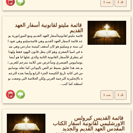
تك 1
مت 1
قائمة مليتو لقانونية أسفار العهد
القديم
قائمة مليتو لقانونيةأسفار العهد القديم ومع الموراتورية يو
جد قائمة لاسفار العهد القديم وهي قائمةميليتو وهي تعود ا
لى سنة م وميليتو هو كان أسقف كنيسة ساردس وهي مين
ة في اسيا الصغرى وهو كان ينقل قانون اليهود فقط ولهذا
لم يتطرق للأسفار القانونية الثانية والذي نقلها لنا هو أيضا
يوسابيوس القيصري وسأعرض نص كلامه مترجم للعربي ث
م بعد هذا تعليق بسيط ثم النص باليوناني كما نقله يوسابيو
س في كتابه تاريخ الكنيسة الجزء الرابع وأيضا بعده الترجم
ة بالإنجليزية الترجمة العربي ولكن الخلاصة التي وضعت بو
اسطته كما كتب...
تك 1
مت 1
قائمة القديس كيرولس
الاورشليمي لقانونية اسفار الكتاب
المقدس العهد القديم والجديد