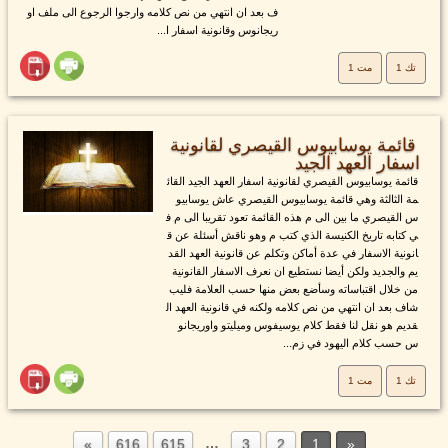
ف بعد ان انتهي من نص كلامه وارجوا الرجوع الى ملف او
ريجانوس وقانونية اسفار ا...
تك 1
مت 1
قائمة يوسابيوس القيصري لقانونية
اسفار العهد الجيد
قائمة يوسابيوس القيصري لقانونية اسفار العهد الجيد القائ
مة الثالثة وهي قائمة يوسابيوس القيصري عاش يوسابيو
س القيصري ما بين الى م هذه القائمة تعود تقريبا الى م ف
ي كتابه تاريخ الكنيسة الذي كتب م وهو ناقش أسئلة عن ق
انونية الاسفار في عدة أماكن وتكلم عن قانونية العهد القد
يم والجديد ولكن أيضا نستطيع ان نعرف الاسفار القانونية
من خلال اقتباساته وسأضع بعض منها حسب العلامة فليب
شاف بعد ان انتهي من نص كلامه ولكنه في قانونية العهد ال
قديم هو نقل لنا فقط كلام يوسيفوس وميليتو واوريجانو
س حسب كلام اليهود في زم...
تك 1
مت 1
…
616
615
3
2
1