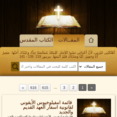
المقــالات
الكتاب المقدس
أَهْلَكَتْنِي غَيْرَتِي، لأَنَّ أَعْدَائِي نَسُوا كَلاَمَكَ. كَلِمَتُكَ مُمَحَّصَةٌ جِدًّا، وَعَبْدُكَ أَحَبَّهَا. صَغِيرٌ
أَنَا وَحَقِيرٌ، أَمَّا وَصَايَاكَ فَلَمْ أَنْسَهَا. مزمور 119: 139 - 141
…
616
615
3
2
1
قائمة امفيلوخيوس الأيقوني
لقانونية اسفار العهد القديم
والجديد
قائمةامفيلوخيوس الأيقونيلقانونيةاسفارالعهدالقديموالجدي