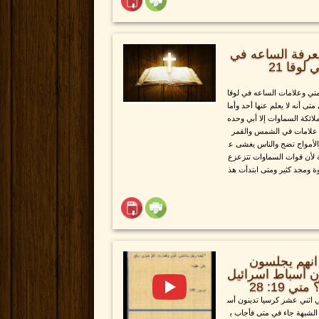
عرفة الساعه في
متي 24 وعلامات الساعه في لوقا 21
تي وعلامات الساعه في لوقا
 أنه لا يعلم عنها أحد وأما
ملائكة السماوات إلا أبي وحده
 علامات في الشمس والقمر
الأمواج تضج والناس يغشى ع
 لأن قوات السماوات تتزعزع
وة ومجد كثير ومتى ابتدأت هذ
 انهم يجلسون
ن أسباط اسرائيل
19: 28
 اثني عشر كرسيا تدينون أس
الشبهة جاء في متى فأجاب ب