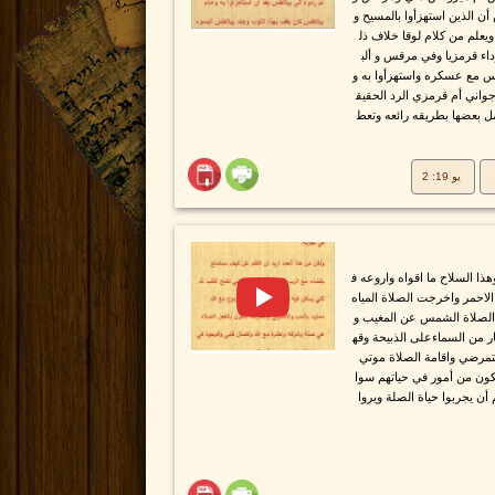
ن الذين استهزأوا بالمسيح و
يعلم من كلام لوقا خلاف ذل
اء قرمزيا وفي مرقس و ألب
س مع عسكره واستهزأوا به و
جواني أم قرمزي الرد الحقيق
مل بعضها بطريقه رائعه وتعط
يو 19: 2
ا السلاح ما اقواه واروعه ف
الاحمر واخرجت الصلاة المياه
الصلاة الشمس عن المغيب و
ار من السماءعلى الذبيحة وقه
مرضي واقامة الصلاة موتي
تكون من أمور في حياتهم سوا
ن يجربوا حياة الصلة ويروا