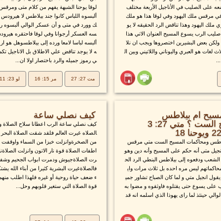
عه على الصليب في الأناجيل الأربعة مختلف
لوقا يوحنا الشبهة يفهم من كلام متى ومرقس أ
ي مرقس ملك اليهود وفي لوقا هذا هو ملك
ألبسوه اللباس كانوا جند بيلاطس لا هيرودس و
 ملك اليهود وهذا تناقض الرد الحقيقه لا يو
ك وورد في متى و أن عسكر الوالي ألبسوه رد
ليب الرب يسوع المسيح العنوان الاتي هذا
سه العسكر أرجوانا وفي لوقا فاحتقره هيرود
ولكن بعض البشيرين اختصروها ويجب ان نلا
ألبسه لباسا لامعا ورده إلى بيلاطسوهل هو ار
 لغات هو العبري واليوناني واللاتيني وبين ال
ه لا يوجد تناقض علي الاطلاق بل الاناجيل تك
..
ي رموز جميله والرد باختصار اولا ان...
مت 27: 27
مر 15: 16
لو 23: 11
لمسيح ام بيلاطس
كيف نصلي ساعة
ومحاكمات المسيح الست ؟ متي 27: 3
كيف نصلي ساعة الرب اعطانا سلاح الصلاة وهذ
الصلاه غيرت العالم فلقد شقت الصلاة البحر 
بيلاطس ومحاكمات المسيح الست متي مرقس
من الصخرةوانزلت خبزا من السماء واوقفت 
إنجيل متى أنه حكم على المسيح وأنه دين وهو
اطفات الصلاة قوة نار الاتون وانزلت الصلاةن
الشعب ودفعوه إلى بيلاطس البنطي الرد الح
رت الصلاةجيوش ودمرت ابواب الجحيم وشفت
محاكماتهم ليس مره احده بل ثلاث مرات واي
فالصلاةغيرت البشرية كثيرا من أبناء الله يش
قول انجيل متي و لما كان الصباح تشاور جمي
ء ضعف حياة روحية أو غيره فلهذا اطلب منهم أ
ب على يسوع حتى يقتلوه فاوثقوه و مضوا به
قوة الصلاة التي ستغير قلوبهم وحل...
الي حينئذ لما راى يهوذا الذي اسلمه انه قد