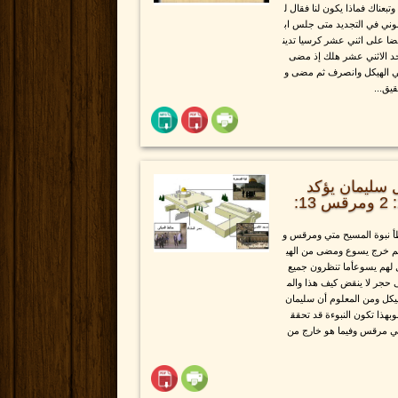
بعناك فماذا يكون لنا فقال ل
موني في التجديد متى جلس اب
ا على اثني عشر كرسيا تدين
حد الاثني عشر هلك إذ مضى
ي الهيكل وانصرف ثم مضى و
يق...
 سليمان يؤكد
خطأ نبوة المسيح ؟ متي 24: 2 ومرقس 13:
أ نبوة المسيح متي ومرقس و
 ثم خرج يسوع ومضى من الهي
ل لهم يسوعأما تنظرون جميع
ى حجر لا ينقض كيف هذا والم
هيكل ومن المعلوم أن سليمان
بهذا تكون النبوءة قد تحقق
 في مرقس وفيما هو خارج من