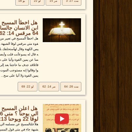
مت 27: 3
مر 15
لو 22
يو 18
هل اخطأ المسيح ف
64 مرقس 14: 62 لوقا 22: 69
هل اخطأ المسيح في تعبير من ا
قوة متي مرقس لوقا الشبهة ور
يس الكهنة وقال لهأستحلفك بال
ه قال له يسوعأنت قلت وأيضا 
سا عن يمين القوة وآتيا على س
قائلاقد جدف ما حاجتنا بعد إل
وا وقالوا إنه مستوجب الموت 
يمين القوة ولا آتيا على سح...
مت 26: 64
مر 14: 62
لو 22: 69
هل اعلن المسيح ع
لوقا 22 ويوحنا 13: 21-27
هلأعلنالمسيح عن مسلمه الي يه
شبهة جاء في متى قول المسيح ل