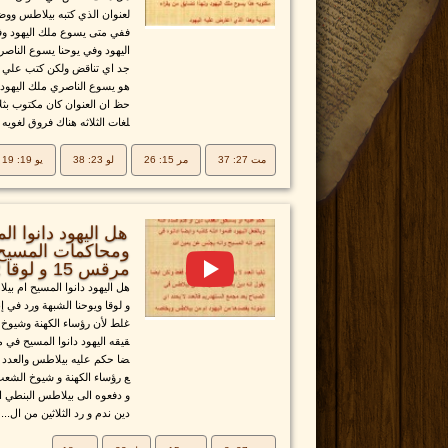
لعنوان الذي كتبه بيلاطس ووض
ففي متى يسوع ملك اليهود وف
اليهود وفي يوحنا يسوع الناصري
جد اي تناقض ولكن كتب علي ص
هو يسوع الناصري ملك اليهود 
حظ ان العنوان كان مكتوب بثلاث
لغات الثلاثه هناك فروق لغويه .
مت 27: 37
مر 15: 26
لو 23: 38
يو 19: 19
هل اليهود دانوا ا
مرقس 15 و لوقا 22 ويوحنا 18
هل اليهود دانوا المسيح ام 
و لوقا ويوحنا الشبهة ورد في 
غلط لأن رؤساء الكهنة وشيوخ 
قيقه اليهود دانوا المسيح في 
ضا حكم عليه بيلاطس والعدد ي
ع رؤساء الكهنة و شيوخ الشع
و دفعوه الى بيلاطس البنطي الو
دين ندم و رد الثلاثين من ال...