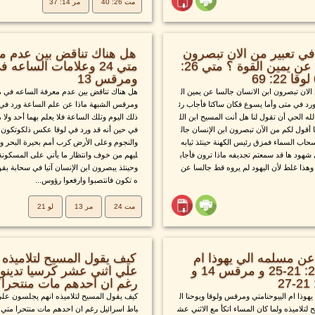
مت 26: 40
مر 14: 37
ي تعبير من الان تبصرون
هل هناك تناقض بين عدم م
ابن الانسان جالسا عن يمين القوة ؟ متي 26:
ومرقس 13
لان تبصرون ابن الانسان جالسا عن يمين ال
هل هناك تناقض بين عدم معرفة الساعه في م
د في متى وأما يسوع فكان ساكتا فأجاب رئ
ومرقس الشبهة ماذا عن علم الساعة ورد في متى
له الحي أن تقول لنا هل أنت المسيح ابن الل
ذلك اليوم وتلك الساعة فلا يعلم بهما أحد ولا 
أقول لكم من الآن تبصرون ابن الإنسان جال
في حين أنه قد ورد في لوقا عكس ذلكوتكون
حاب السماء فمزق رئيس الكهنة حينئذ ثيابه
والنجوم وعلى الأرض كرب أمم بحيرة البحر و
ى شهود ها قد سمعتم تجديفه ماذا ترون فأجاب
ليهم من خوف وانتظار ما يأتي على المسكونة
وهذا غلط لأن اليهود لم يروه قط جالسا عن
وحينئذ يبصرون ابن الإنسان آتيا في سحابة بق
ه تكون فانتصبوا وارفعوا رؤوس...
مت 24
مر 13
لو 21
ن مسلمه الي يهوذا ام
كيف يقول المسيح لتلاميذه
الي يوحنا ؟ متي 26: 21-25 و مرقس 14 و
علي اثني عشر كرسيا تدينو
رغم ان احدهم مات منتحرا؟ متي 
وذا ام الييوحنامتي ومرقس ولوقا ويوحنا ال
كيف يقول المسيح لتلاميذه انهم يجلسون علي
تلاميذه ولما كان المساء اتكأ مع الاثني عش
باط اسرائيل رغم ان احدهم مات منتحرا متي 