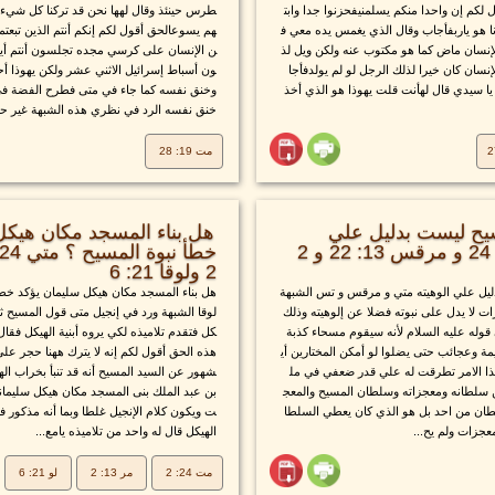
ل لكم إن واحدا منكم يسلمنيفحزنوا جدا وابت
طرس حينئذ وقال لهها نحن قد تركنا كل شيء وت
نا هو ياربفأجاب وقال الذي يغمس يده معي ف
هم يسوعالحق أقول لكم إنكم أنتم الذين تبعت
إنسان ماض كما هو مكتوب عنه ولكن ويل لذ
ن الإنسان على كرسي مجده تجلسون أنتم أيض
إنسان كان خيرا لذلك الرجل لو لم يولدفأجا
ون أسباط إسرائيل الاثني عشر ولكن يهوذا أ
يا سيدي قال لهأنت قلت يهوذا هو الذي أخذ
وخنق نفسه كما جاء في متى فطرح الفضة ف
خنق نفسه الرد في نظري هذه الشبهة غير حق
مت 19: 28
ح ليست بدليل علي
هل بناء المسجد مكان هيكل
الوهيته ؟ متي 24: 24 و مرقس 13: 22 و 2
2 ولوقا 21: 6
يل علي الوهيته متي و مرقس و تس الشبهة
هل بناء المسجد مكان هيكل سليمان يؤكد خط
ت لا يدل على نبوته فضلا عن إلوهيته وذلك
لوقا الشبهة ورد في إنجيل متى قول المسيح
 قوله عليه السلام لأنه سيقوم مسحاء كذبة
كل فتقدم تلاميذه لكي يروه أبنية الهيكل فقا
مة وعجائب حتى يضلوا لو أمكن المختارين أي
هذه الحق أقول لكم إنه لا يترك ههنا حجر عل
هذا الامر تطرقت له علي قدر ضعفي في مل
شهور عن السيد المسيح أنه قد تنبأ بخراب ال
 سلطانه ومعجزاته وسلطان المسيح والمعج
بن عبد الملك بنى المسجد مكان هيكل سليمانو
لطان من احد بل هو الذي كان يعطي السلطا
ت ويكون كلام الإنجيل غلطا وبما أنه مذكور
عجزات ولم يح...
الهيكل قال له واحد من تلاميذه يامع...
مت 24: 2
مر 13: 2
لو 21: 6