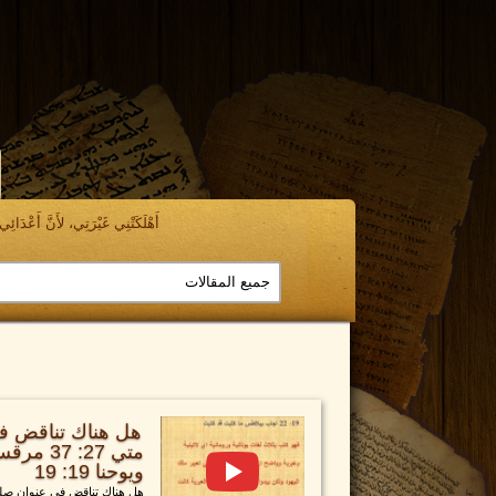
أَهْلَكَتْنِي غَيْرَتِي، لأَنَّ أَعْدَائِي ن
هل هناك تناقض ف
ويوحنا 19: 19
هل هناك تناقض في عنوان صلي