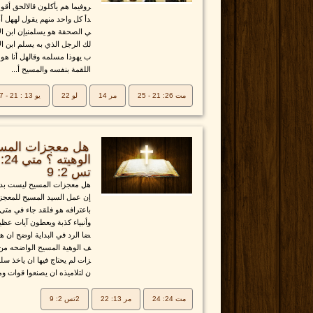
روفيما هم يأكلون قالالحق أقو
دأ كل واحد منهم يقول لههل أ
ي الصحفة هو يسلمنيإن ابن ال
لك الرجل الذي به يسلم ابن ال
ب يهوذا مسلمه وقالهل أنا هو 
اللقمة بنفسه والمسيح أ...
مت 26: 21 - 25
مر 14
لو 22
يو 13 : 21 - 27
هل معجزات المسي
تس 2: 9
هل معجزات المسيح ليست بدل
إن عمل السيد المسيح للمعجزا
باعترافه هو فلقد جاء في متى
وأنبياء كذبة ويعطون آيات عظي
ضا الرد في البداية اوضح ان 
ف الوهية المسيح الواضحه من
زات لم يحتاج فيها ان ياخذ س
ن لتلاميذه ان يصنعوا قوات وم
مت 24: 24
مر 13: 22
2تس 2: 9