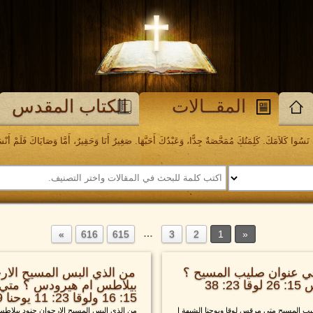
المقــالات
الكتاب المقدس
َسُوا كَلاَمَكَ. كَلِمَتُكَ مُمَحَّصَةٌ جِدًّا، وَعَبْدُكَ أَحَبَّهَا. صَغِيرٌ أَنَا وَحَقِيرٌ، أَمَّا وَصَايَاكَ فَلَمْ أَنْسَهَا. مز
…
616
615
3
2
1
ي عنوان صليب المسيح ؟
من الذي البس المسيح الار
متي 27: 37 مرقس 15: 26 لوقا 23: 38
15: 16 ولوقا 23: 11 يوحنا 19: 2
ب المسيح متي مرقس لوقا ويوحنا الشبهة ا
من الذي البس المسيح الارجوان جنود بيلا