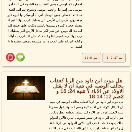
لحجاره كما اوصي موسي تثنية يشوع الشبهة في تثنية أمر
موسى بني إسرائيل وأوصى موسى وشيوخ إسرائيل الشع
ب قائلا احفظوا جميع الوصايا التي أنا أوصيكم بها اليوم فيو
م تعبرون الأردن إلى الأرض التي يعطيك الرب إلهك تقيم لن
فسك حجارة كبيرة وتشيدها بالشيد وتكتب عليها جميع كلم
ات هذا الناموس حين تعبر لكي تدخل الأرض التي يعطيك ال
رب إلهك أرضا تفيض لبنا وعسلا كما قال لك الرب إله آبائك
وكتابة التوراة على الحجارة أمر مستبعد ومعنى وتشيدها با
لشيد ا...
تث 27: 2 - 3
يش 8: 32
هل موت ابن داود من الزنا كعقاب
يخالف الوصيه في تثنية ان لا يقتل
الاولاد عن الاباء ؟ تثنية 24: 16 و
2صم 12: 14-18
هل موت ابن داود من الزنا كعقاب يخالف الوصيه في تثنية
ان لا يقتل الاولاد عن الاباء تثنية و صم الشبهة يقول سفر ال
تثنية لايقتل الاولاد عن الاباء كل انسان بخطيته يقتل ولكن ي
قول الرب الي داود في سفر صموئيل الثاني فالابن المولو
د لك يموت فلماذا عاقب الرب الابن المولود من الزنا بالقت
ل رغم انها خطية داود الرد الذي قاله الرب في سفر التثنية