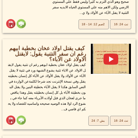
صحيح وهو الذي التزم به كثيرا وليس فقط علي المستوي
الارضي ولكن الاهم منه علي المستوي الحياه الابديه سفر
التثنية لا يقتل الآباء عن الأولاد ولا ي...
تث 24: 16
2صم 12: 14 - 18
كيف يقتل اولاد عخان بخطية ابيهم
رغم ان سفر التثنية يقول: لايقتل
الاولاد عن الاباء؟
كيف يقتل اولاد عغان بخطية ابوهم رغم ان تثنية يقول لايقت
ل الاولاد عن الاباء تثنية يشوع الشبهة ورد في تثنية لا يقتل
الآباء عن الأولاد ولا يقتل الأولاد عن الآباء كل إنسان بخطيته
يقتل وفي نسخة الإنترنت نجد شرحا لكلمةعن الواردة في
النص السابق هكذا لا يقتل الآباء بخطيئة البنين ولا يقتل البن
ون بخطيئة الآباء بل كل إنسان بخطيئته يقتل وهذا يناقض
ما جرى لعخان الذي قتل أولاده الأبرياء معه كما جاء في ي
شوع الرد اولا هذه الوصيه صحيحه واساسيه للقضاه ولا يح
كم اي قاضي ف...
تث 24: 16
يش 7: 24