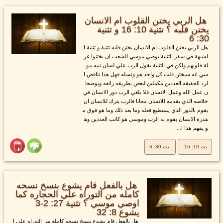
هل الربي يختن القلوب ام الانسان
يختن قلبه ؟ تثنية 10: 16 و تثنية
30: 6
هل الربي يختن القلوب ام الانسان يختن قلبه تثنية و تثنية ا
لشبهة في سفر التثنية يوصي موسي الشعب ان يختنوا غر
لة قلوبهم ولكن في التثنية يقول الرب علي لسان نبيه مو
سي انه سيختن قلب كل واحد هو ونسله فهل هذا تناقض ا
لرد الحقيقه العددين مكملين لبعض بطريقه رائعه ويوضحا
ن عمل الله وعمل الانسان فلا يلغي الرب دور الانسان في
خلاصه الذي يقدمه للانسان مجانا فالرب يترك للانسان ان
يقوم بالدور الذي يستطيع فعله وما بعد ذلك وما هو فوق م
قدرة الانسان يقوم به الرب وموسي هو كاتب العددين وه
و يفهم هذا ا...
تث 10: 16
تث 30: 6
هل بالفعل قام يشوع بنسخ نسخه
كامله من التوراه علي الحجاره كما
اوصي موسي ؟ تثنية 27: 2-3
يشوع 8: 32
هل بالفعل قام يشوع بنسخ نسخه كامله من التوراه علي ا