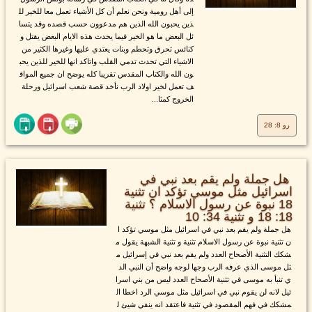
إلى أهل رومية ونحن نعلم أن كل الأشياء تعمل معا للخير لل
ذين يحبون الله الذين هم مدعوون حسب قصده وقد يتسا
ئل البعض ما هو الخير فيما يحدث هذه الايام البعض يقتل و
كنائس تحرق وتحطم وبنات يعتدي عليها وغيرها الكثير من
الاشياء التي تحدث تدمي القلب واتاكد انها للخير للذين يحب
ون الله والكتاب المقدس تقريبا كله يوضح ان جميع المواق
ف تعمل لخير اولاد الرب نأخد قصة شعب اسرائيل ورحلة
الخروج كمثا...
رو 8: 28
هل جملة ولم يقم بعد نبي في
اسرائيل مثل موسي تؤكد ان تثنية
18 نبوة عن رسول الاسلام ؟ تثنية
18: 18 و تثنية 34: 10
هل جملة ولم يقم بعد نبي في اسرائيل مثل موسي تؤكد ا
ن تثنية نبوة عن رسول الاسلام تثنية و تثنية الشبهة يقول م
شكك التثنية الأصحاح العدد ولم يقم بعد نبي في إسرائيل م
ثل موسى الذي عرفه الرب وجها لوجه واضح أن النبي الد
ي تنبأ به موسى في تثنية الأصحاح العدد ليس من بني اسرا
ئيل لانه لن يقوم نبي في اسرائيل مثل موسي الرد اخطا ال
مشكك في فهم المقصود في تثنية فاعتقد انه ينفي شيئ ل