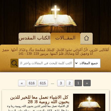
المقــالات
الكتاب المقدس
أَهْلَكَتْنِي غَيْرَتِي، لأَنَّ أَعْدَائِي نَسُوا كَلاَمَكَ. كَلِمَتُكَ مُمَحَّصَةٌ جِدًّا، وَعَبْدُكَ أَحَبَّهَا. صَغِيرٌ
أَنَا وَحَقِيرٌ، أَمَّا وَصَايَاكَ فَلَمْ أَنْسَهَا. مزمور 119: 139 - 141
…
616
615
3
2
1
كل الاشياء تعمل معا للخير للذين
يحبون الله رومية 8: 28
كل الاشياء تعمل معا للخير للذين يحبون الله رومية ربنا وع
دنا وقال لنا في الكتاب المقدس في رسالة بولس الرسول