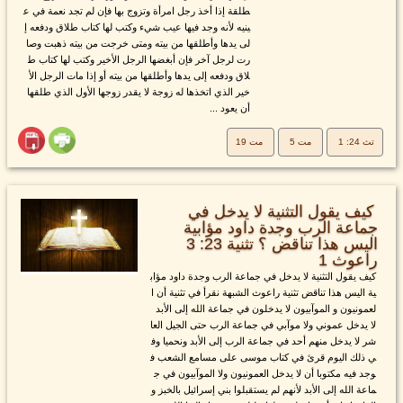
طلقة إذا أخذ رجل امرأة وتزوج بها فإن لم تجد نعمة في ع
ينيه لأنه وجد فيها عيب شيء وكتب لها كتاب طلاق ودفعه إ
لى يدها وأطلقها من بيته ومتى خرجت من بيته ذهبت وصا
رت لرجل آخر فإن أبغضها الرجل الأخير وكتب لها كتاب ط
لاق ودفعه إلى يدها وأطلقها من بيته أو إذا مات الرجل الأ
خير الذي اتخذها له زوجة لا يقدر زوجها الأول الذي طلقها
أن يعود ...
تث 24: 1
مت 5
مت 19
كيف يقول التثنية لا يدخل في
جماعة الرب وجدة داود مؤابية
اليس هذا تناقض ؟ تثنية 23: 3
راعوث 1
كيف يقول التثنية لا يدخل في جماعة الرب وجدة داود مؤاب
ية اليس هذا تناقض تثنية راعوث الشبهة نقرأ في تثنية أن ا
لعمونيون و الموآبيون لا يدخلون في جماعة الله إلى الأبد
لا يدخل عموني ولا موآبي في جماعة الرب حتى الجيل العا
شر لا يدخل منهم أحد في جماعة الرب إلى الأبد ونحميا وف
ي ذلك اليوم قرئ في كتاب موسى على مسامع الشعب ف
وجد فيه مكتوبا أن لا يدخل العمونيون ولا الموآبيون في ج
ماعة الله إلى الأبد لأنهم لم يستقبلوا بني إسرائيل بالخبز و