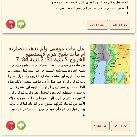
لمستقبل ولكن هذا ليس المعني الذي قدمه العدد فهو يقو
ل سفر التثنية ولم يقم بعد نبي في إسرائيل مثل موسى
ا...
تث 18: 18
تث 34: 10
هل مات موسي ولم تذهب نضارته
ام مات شيخ هرم لايستطيع
الخروج ؟ تثنية 31: 2 تثنية 34: 7
هل مات موسي ولم تذهب نضارته ام مات شيخ هرم لايس
تطيع الخروج تثنية تثنية الشبهة جاء في تثنية قول موسى لل
شعب أنا اليوم ابن سنة لا أستطيع الخروج والدخول بعد وال
رب قد قال لي لا تعبر هذا الأردن فذهب موسى وكلم بهذه
الكلمات جميع إسرائيل وقال لهم أنا اليوم ابن مئة وعشري
ن سنة لا أستطيع الخروج والدخول بعد والرب قد قال لي
لا تعبر هذا الأردن الرب إلهك هو عابر قدامك هو يبيد هؤلاء
الأمم من قدامك فترثهم يشوع عابر قدامك كما قال الرب
بينما يقول في تثنية أن موسى حين مات لم تكل عينه ولا ذ
ه...
تث 31: 2
تث 34: 7