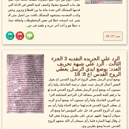
هل مات المسيح مقتولا وكشف كمية الغش في الادلة التي
قدمها المشكك التي تعدة مائة ما بين اقتطاع وتزوير وغش
وكذب المقدمه يستشهد المشكك بالعدد من انجيل متي الب
شير عدد لنسخه خطا في بعض المخطوطات واضافة جمل
ه خطأ هو و أخذ آخر حربة و طعنه فى جن...
مت 27: 49
الرد علي الجريده النقديه 3 الجزء
الثالث . الرد علي شبهة تحريف
العدد: بوضع ايدي الرسل يعطي
الروح القدس اع 8: 18
بوضع ايدي الرسل يعطي الروح ام الروح القدس اع يقول
البعض أعمال الرسل حيث تقول ترجمة الفاندايك ولما رأى
سيمون أنه بوضع أيدي الرسل يعطى الروح القدس قدم له
ما دراهم كلمة القدس مضافه الرد التراجم المختلفة الترا
جم العربي الفانديك ولما رأى سيمون أنه بوضع أيدي الرس
ل يعطى الروح القدس قدم لهما دراهم الحياة ولما رأى سي
مون أن الروح القدس قد حل على المؤمنين لما وضع الر
سولان أيديهما عليهم عرض على بطرس ويوحنا بعض الما
ل وقال لهما السارة فلما رأى سمعان أن الله منحهم الروح
القدس عندما وضع بطرس وي...