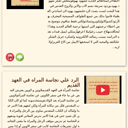
اخطاءترجمةالعالم الجديد لشهود يهوهوملخص لفكر شهو
د يهوه وردود سريعة بسم الاب والابن والروح القدس في
هذا البحث لست بصدد الردعلىشهود يهوه لان اساتذتي الع
ظماء قاموا بذلك من جميع الطوائف المسيحية المعترف به
اأرثوذكسوكاثوليكوبروتستانتولكني فقط ساقوم بتوضيح بع
ض اخطاء ترجمتهم التي اسمها ترجمة العالم الجديد وهذا ا
لبحثأقدمهلاخ حبيب رغمإنيلا اعرفهأرسللي ايميل فبدات هذ
ه الدراسه بسبب رسالته الالكترونيه واشكره جزيل الشكر
علىالثقه والمحبه التي لا استحقها الايمل من الاخ العزيزاولا
اريد...
الرد علي نجاسة المراه في العهد
القديم
نجاسة المرأة في العهد القديملاويين و لاويين يعترض البع
ض عن ما جاء في سفر اللاويين عن نجاسة المرأةولاويين
عن نجاسة المراه بعد الولادةويستخدمونه كما لو كان الكتا
ب المقدس قلل من مكانة المرأة ولكن لنفهم هذا الامر جي
دا ولنتاكد ان الكتاب المقدس ساوى بين الرجل والمراه ف
ي كل شيئ حتي في هذا الامر ندرس المعاني لغوية ومفهو
م النجاسة ثم ندرس موقف الرجل والمراة ما معنى النجاس
ة اول تشريعات النجاسة كانت في سفر الاويين أو إذا مس