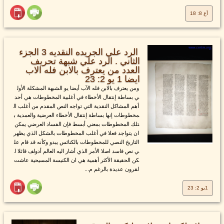
أع 8: 18
الرد علي الجريده النقديه 3 الجزء
الثاني . الرد علي شبهة تحريف
العدد من يعترف بالابن فله الاب
ايضا 1 يو 2: 23
ومن يعترف بالابن فله الآب أيضا يو الشبهة المشكلة الأول
ي بساطة إنتقال الأخطاء في أغلبية المخطوطات هي أحد
أهم المشاكل النقدية التي تواجه النص المقدم من أغلب ال
مخطوطات إنها بساطة إنتقال الأخطاء العرضية والعمدية ب
تلك المخطوطات بمعني أبسط فإن الفساد العرضي يمكن
ان يتواجد فعلا في أغلب المخطوطات بالشكل الذي يظهر
التاريخ النصي للمخطوطات بالكنائس يبدو وكأنه قد قام عل
ي نص فاسد اصلا الأمر الذي أشار اليه العالم أدولف قائلا ل
كن الحقيقة الأكثر أهمية هي ان الكنيسة المسيحية عاشت
لقرون عديدة بالرغم م...
1يو 2: 23