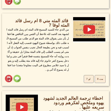
قائد المئه متي 8 ام رسل قائد
المئه لوقا 7
من الذي جاء للسيد المسيح قائد المئه ام رسل قائد المئه ا
لشبهة بعد الحمد لله نلاحظ أن القس يبرر التناقض هنا فقا
ل بأن متى يقولإن قائد المئة هو الذى طلب من المسيح لأن
ه طلب ذلك بواسطة شيوخ اليهود فنسب إليه الفعل لأنه ا
لسبب فيه و نحن بطبيعة الحال نجيب بنفس الجواب إذ أن
متى لم ينسب الطلب إلى قائد المئة مجازا بل حقيقة و أك
دت روايته أنه جاء للمسيح بنفسه فعلا فنقرأ فى متى و لما
دخل يسوع كفر حانوم جاء إليه قائد مئة يطلب إليه و يقو
ل يا سيد غلامى مطروح فى البيت مفلوجا متعذبا جدا فقا
ل له يسوع أنا أتى و...
مت 8
لو 7
اخطاء ترجمة العالم الجديد لشهود
يهوه وملخص لفكرهم وردود
سريعه عليها .