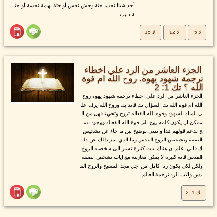
أحد شيئا نجسا جثة وحش نجس أو جثة بهيمة نجسة أو جث
ة دبيب ...
لا 5
لا 12
لا 15
الجزء العاشر من الرد علي اخطاء
ترجمة شهود يهوه. روح الله ام قوة
الله ؟ تك 1: 2
الجزء العاشر من الرد علي اخطاء ترجمة شهود يهوه روح
الله ام قوة الله تك السؤال تك قاندايك وروح الله يرف عل
ى المياه الشهود وقوه الله الفعاله تروح وتجيء فهل من ال
ممكن ان يكون كلمه روح الى قوة الله الفعاله ووجود نس
خ تدعم قولهم هدا واتمنى توضيح بين ما جاء عن تشخيص
الصفة وتشخيص الروح القدس وما الدي يمز دللك عن دل
ك فاني اعلم ان هناك ايات كثيرة تشير الى شخصيه الروح
القدس قانه كثيرة لا يمكن معارنته مع ايات تشخص الصفة
ولكن لكي يكون ردا كامل من اجل مجد المسيح والروح الق
دس والاب الرد ترجمة العالم...
تك 1: 2