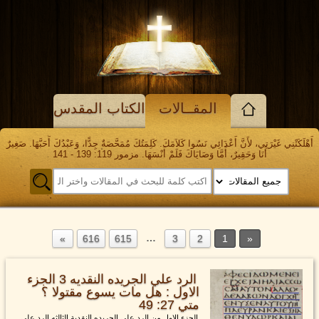
المقــالات
الكتاب المقدس
أَهْلَكَتْنِي غَيْرَتِي، لأَنَّ أَعْدَائِي نَسُوا كَلاَمَكَ. كَلِمَتُكَ مُمَحَّصَةٌ جِدًّا، وَعَبْدُكَ أَحَبَّهَا. صَغِيرٌ
أَنَا وَحَقِيرٌ، أَمَّا وَصَايَاكَ فَلَمْ أَنْسَهَا. مزمور 119: 139 - 141
…
616
615
3
2
1
الرد علي الجريده النقديه 3 الجزء
الاول : هل مات يسوع مقتولا ؟
متي 27: 49
الجزء الاول من الرد علي الجريده النقدية الثالثه الرد علي