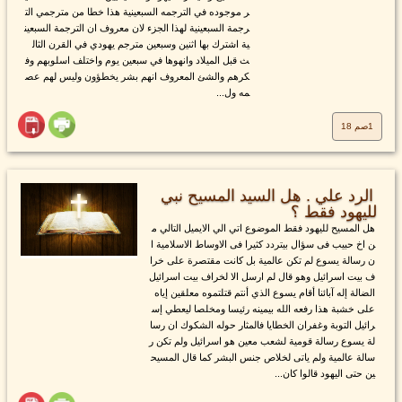
ر موجوده في الترجمه السبعينية هذا خطا من مترجمي الت
رجمة السبعينية لهذا الجزء لان معروف ان الترجمة السبعين
ية اشترك بها اثنين وسبعين مترجم يهودي في القرن الثال
ث قبل الميلاد وانهوها في سبعين يوم واختلف اسلوبهم وف
كرهم والشئ المعروف انهم بشر يخطؤون وليس لهم عص
مه ول...
1صم 18
الرد علي . هل السيد المسيح نبي
لليهود فقط ؟
هل المسيح لليهود فقط الموضوع اتي الي الايميل التالي م
ن اخ حبيب فى سؤال بيتردد كثيرا فى الاوساط الاسلامية ا
ن رسالة يسوع لم تكن عالمية بل كانت مقتصرة على خرا
ف بيت اسرائيل وهو قال لم ارسل الا لخراف بيت اسرائيل
الضالة إله آبائنا أقام يسوع الذي أنتم قتلتموه معلقين إياه
على خشبة هذا رفعه الله بيمينه رئيسا ومخلصا ليعطي إس
رائيل التوبة وغفران الخطايا فالمثار حوله الشكوك ان رسا
لة يسوع رسالة قومية لشعب معين هو اسرائيل ولم تكن ر
سالة عالمية ولم ياتى لخلاص جنس البشر كما قال المسيح
ين حتى اليهود قالوا كان...