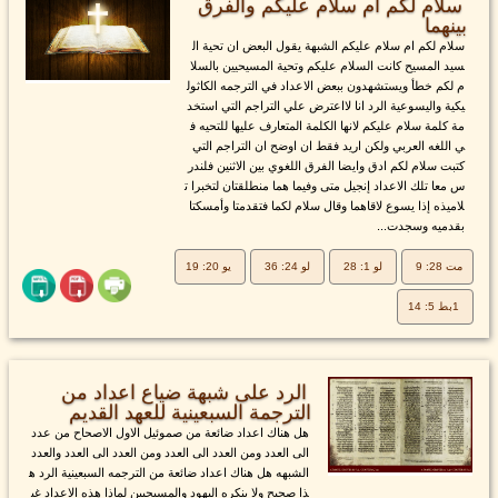
سلام لكم ام سلام عليكم والفرق
بينهما
سلام لكم ام سلام عليكم الشبهة يقول البعض ان تحية ال
سيد المسيح كانت السلام عليكم وتحية المسيحيين بالسلا
م لكم خطأ ويستشهدون ببعض الاعداد في الترجمه الكاثول
يكية واليسوعية الرد انا لااعترض علي التراجم التي استخد
مة كلمة سلام عليكم لانها الكلمة المتعارف عليها للتحيه ف
ي اللغه العربي ولكن اريد فقط ان اوضح ان التراجم التي
كتبت سلام لكم ادق وايضا الفرق اللغوي بين الاثنين فلندر
س معا تلك الاعداد إنجيل متى وفيما هما منطلقتان لتخبرا ت
لاميذه إذا يسوع لاقاهما وقال سلام لكما فتقدمتا وأمسكتا
بقدميه وسجدت...
مت 28: 9
لو 1: 28
لو 24: 36
يو 20: 19
1بط 5: 14
الرد على شبهة ضياع اعداد من
الترجمة السبعينية للعهد القديم
هل هناك اعداد ضائعة من صموئيل الاول الاصحاح من عدد
الى العدد ومن العدد الى العدد ومن العدد الى العدد والعدد
الشبهه هل هناك اعداد ضائعة من الترجمه السبعينية الرد ه
ذا صحيح ولا ينكره اليهود والمسيحيين لماذا هذه الاعداد غي