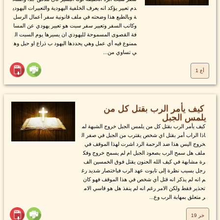
دم تعبير يؤكد انه يعرف الخلفية اليهودية والتعبيرات اليهودي
ة وبالطبع هذا وضحته في ملف قانونية سفر أعمال الرسل
وكاتب السفر وتعبير سفر سبت هو تعبير يهودي عن المسا
فة القصوى المسموحة لليهودي ان يسيرها يوم السبت ال
ممنوع فيه أي عمل وهي يحددها اليهود ب ذراع او حبل وه
ي تساوي من...
أع 1
كيف يأمر الرب بقتل كل من
يلمس الجبل
كيف يأمر الرب بقتل كل من يلمس الجبل خروج الشبهة لم
اذا الراب أمر بقتل اي شخص يقترب من الجبل في صفر ال
خروج اليس هذا ضد الرحمة الرد اشرت لهذا الموقف في
ملف هل سمح الرب بصعود الجبل ام لم يسمح خروج وفك
رة مشابهة في كيف الله الحنون يقتل فوق الخمسين الف
رجل بسبب نظرة إلى تابوت عهد الرب فباختصار شديد رغ
م انه لم يذكر انه قتل أي شخص في هذا الموقف فهو كان
تحذير فقط ولكن الامر رغم انه لم ينفذ هل هو قاسي الام
ر متعلق بمهابة الرب وع...
خر 19