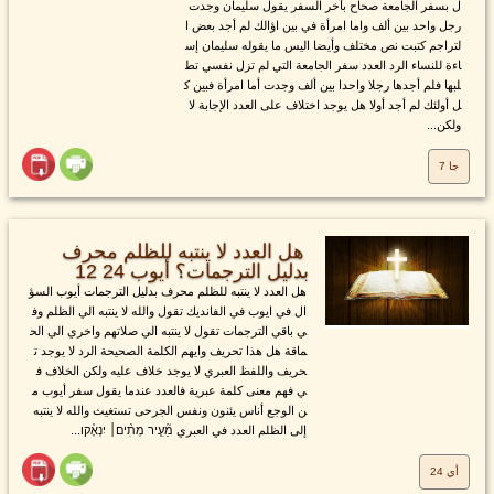
ل بسفر الجامعة صحاح بآخر السفر يقول سليمان وجدت
رجل واحد بين ألف واما امرأة في بين اؤالك لم أجد بعض ا
لتراجم كتبت نص مختلف وأيضا اليس ما يقوله سليمان إس
اءة للنساء الرد العدد سفر الجامعة التي لم تزل نفسي تط
لبها فلم أجدها رجلا واحدا بين ألف وجدت أما امرأة فبين ك
ل أولئك لم أجد أولا هل يوجد اختلاف على العدد الإجابة لا
ولكن...
جا 7
هل العدد لا ينتبه للظلم محرف
بدليل الترجمات؟ أيوب 24 12
هل العدد لا ينتبه للظلم محرف بدليل الترجمات أيوب السؤ
ال في ايوب في الفانديك تقول والله لا ينتبه الي الظلم وف
ي باقي الترجمات تقول لا ينتبه الي صلاتهم واخري الي الح
ماقة هل هذا تحريف وايهم الكلمة الصحيحة الرد لا يوجد ت
حريف واللفظ العبري لا يوجد خلاف عليه ولكن الخلاف ف
ي فهم معنى كلمة عبرية فالعدد عندما يقول سفر أيوب م
ن الوجع أناس يئنون ونفس الجرحى تستغيث والله لا ينتبه
إلى الظلم العدد في العبري מֵ֘עִ֤יר מְתִ֨ים׀ יִנְאָ֗קו...
أي 24