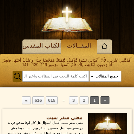
المقــالات
الكتاب المقدس
أَهْلَكَتْنِي غَيْرَتِي، لأَنَّ أَعْدَائِي نَسُوا كَلاَمَكَ. كَلِمَتُكَ مُمَحَّصَةٌ جِدًّا، وَعَبْدُكَ أَحَبَّهَا. صَغِيرٌ
أَنَا وَحَقِيرٌ، أَمَّا وَصَايَاكَ فَلَمْ أَنْسَهَا. مزمور 119: 139 - 141
…
616
615
3
2
1
معنى سفر سبت
معنى سفر سبت أعمال السؤال هل كان لوقا مدقق في تع
بير سفر سبت هل مسموح السفر يوم السبت وما معنى
سفر سبت الرد الحقيقة لوقا البشير كان مدقق جدا واستخ