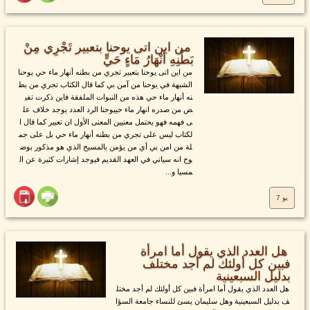
من اين اتى يوحنا بتعبير تَجْرِي مِنْ
بَطْنِهِ أَنْهَارُ مَاءٍ حَيٍّ
من اين اتى يوحنا بتعبير تجري من بطنه أنهار ماء حي يوحنا
الشبهة في يوحنا من آمن بي كما قال الكتاب تجري من بط
نه أنهار ماء حي هذه من النبوات الملفقة فاين ذكرت تفي
ض من صدره انهار ماء حييوحنا الرد العدد يوجد خلاف عل
ى فهمه فهو يحتمل معنيين المعنى الأول ان تعبير كما قال ا
لكتاب ليس على تجري من بطنه أنهار ماء حي بل على جم
لة من امن بي أي من يؤمن بالمسيح الذي هو مذكور بوض
وح انه سياتي في العهد القديم فيوجد إشارات كثيرة عن ال
مسيا و...
يو 7
هل العدد الذي يقول أما امرأة
فبين كل أولئك لم أجد مختلف
بدليل السبعينية
هل العدد الذي يقول أما امرأة فبين كل أولئك لم أجد مختل
ف بدليل السبعينية وهل سليمان يسئ للنساء جامعة السؤا