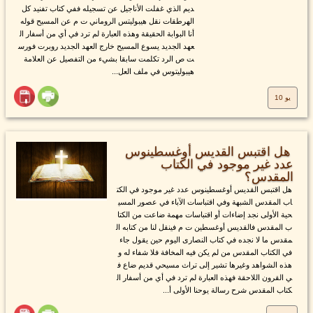
ديم الذي غفلت الأناجيل عن تسجيله ففي كتاب تفنيد كل
الهرطقات نقل هيبوليتس الروماني ت م عن المسيح قوله
أنا البوابة الحقيقة وهذه العبارة لم ترد في أي من أسفار ال
عهد الجديد يسوع المسيح خارج العهد الجديد روبرت فورس
ت ص الرد تكلمت سابقا بشيء من التفصيل عن العلامة
هيبوليتوس في ملف العل...
يو 10
هل اقتبس القديس أوغسطينوس
عدد غير موجود في الكتاب
المقدس؟
هل اقتبس القديس أوغسطينوس عدد غير موجود في الكت
اب المقدس الشبهة وفي اقتباسات الآباء في عصور المسي
حية الأولى نجد إضاءات أو اقتباسات مهمة ضاعت من الكتا
ب المقدس فالقديس أوغسطين ت م فينقل لنا من كتابه ال
مقدس ما لا نجده في كتاب النصارى اليوم حين يقول جاء
في الكتاب المقدس من لم يكن فيه المخافة فلا شفاء له و
هذه الشواهد وغيرها تشير إلى تراث مسيحي قديم ضاع ف
ي القرون اللاحقة فهذه العبارة لم ترد في أي من أسفار ال
كتاب المقدس شرح رسالة يوحنا الأولى أ...