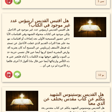
سي 1
هل اقتبس القديس ارينيؤس عدد
غير موجود في الكتاب؟
هل اقتبس القديس ارينيؤس عدد غير موجود في الاناجيل
ولكن موجود في كتابات منحولة الشبهة وفي اقتباسات الآبا
ء في عصور المسيحية الأولى نجد إضاءات أو اقتباسات مه
مة على هذا التراث القديم الذي غفلت الأناجيل عن تسجي
له فينقل الأسقف إيريناوس عن المسيح أنه كان يعتريه الع
وارض البشرية اتضح كربها أيضا حين قال نفسي حزينة حت
ى الموت وأظهر خوفها بهذه الكلمات يا أبتاه فلتعبر عني ه
ذه الكأس وارتباكها أيضا حين قال ماذا أقول لا أعرف فالعبا
رة الأخيرة لم ترد في أي ...
يو 12
هل القديس يوستينوس الشهيد
يتكلم عن كتاب مقدس يختلف عن
الذي معنا
هل القديس يوستينوس الشهيد يتكلم عن كتاب مقدس يخت