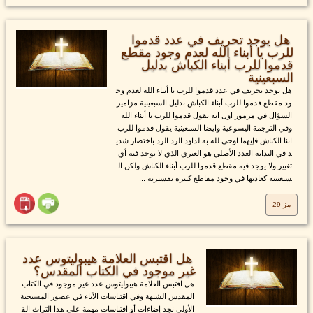
هل يوجد تحريف في عدد قدموا
للرب يا أبناء الله لعدم وجود مقطع
قدموا للرب أبناء الكباش بدليل
السبعينية
هل يوجد تحريف في عدد قدموا للرب يا أبناء الله لعدم وج
ود مقطع قدموا للرب أبناء الكباش بدليل السبعينية مزامير
السؤال في مزمور اول ايه يقول قدموا للرب يا أبناء الله
وفي الترجمة اليسوعية وايضا السبعينية يقول قدموا للرب
ابنا الكباش فإيهما اوحي لله به لداود الرد الرد باختصار شدي
د في البداية العدد الأصلي هو العبري الذي لا يوجد فيه أي
تغيير ولا يوجد فيه مقطع قدموا للرب أبناء الكباش ولكن ال
سبعينية كعادتها في وجود مقاطع كثيرة تفسيرية ...
مز 29
هل اقتبس العلامة هيبوليتوس عدد
غير موجود في الكتاب المقدس؟
هل اقتبس العلامة هيبوليتوس عدد غير موجود في الكتاب
المقدس الشبهة وفي اقتباسات الآباء في عصور المسيحية
الأولى نجد إضاءات أو اقتباسات مهمة على هذا التراث الق