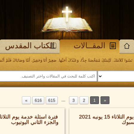
المقــالات
الكتاب المقدس
َسُوا كَلاَمَكَ. كَلِمَتُكَ مُمَحَّصَةٌ جِدًّا، وَعَبْدُكَ أَحَبَّهَا. صَغِيرٌ أَنَا وَحَقِيرٌ، أَمَّا وَصَايَاكَ فَلَمْ أَنْسَهَا. مز
…
616
615
3
2
1
فترة اسئلة خدمة يوم الثلاثاء 15 يونبه 2021
يسبوك
والجزء الثاني اليوتيوب