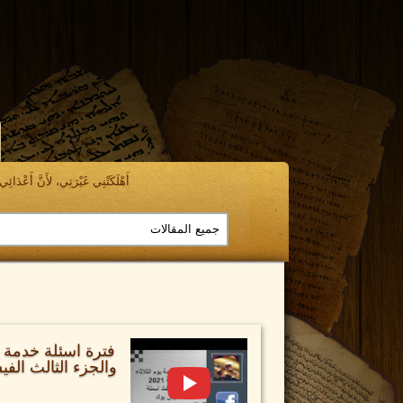
أَهْلَكَتْنِي غَيْرَتِي، لأَنَّ أَعْدَائِي ن
والجزء الثالث الف