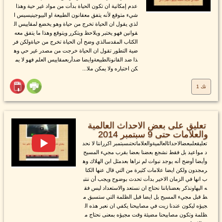
عدم إمكانية ان تكون الحياة بدأت من مواد غير حية وهذا
شيء متوقع لأنه يتفق معقانون الطبيعة او البيوجينيسيس ا
لذي يقول ان الحياة تخرج من حياة وهو يخضع لمقاييس ال
قوانين فهو يختبر ويلاحظ ويتكرر ويتوقع وهذا ما يتفق معه
الكتاب المقدسالذي وضح أن الحياة تخرج من حياةولكن فر
ضية التطور تقول ان الحياة خرجت من مصدر غير حي وه
ذا ضد القانونالطبيعةوايضا ضدأربعمقاييس العلم فهو لا يم
كن اختباره ولا يمكن ملا...
تك 1
تعليق على بعض الاحداث العالمية
والعلامات حتى 9 سبتمبر 2014
تعليقعلىبعضالاحداثالعالميةوالعلاماتحتىسبتمبر اكرراننا لا نحد
د مواعيد بل فقط نشجع بعضنا بعضا بقرب مجيء المسيح
وأيضا أوضح أنه يوجد نبوات لم نراها بعدمثل ابن الهلاك وه
رمجدون ولكن ايضا علامات كثيرة من التي قال عنها الكتا
ب انها في الزمان الاخير بدأت تحدث بوضوح ويجب أن ننتب
ه اليهاونذكر بعضناباننا نحتاج ان نستعد والاستعداد ليس فق
ط قبل مجيء المسيح بل ايضا قبل الظلمة التي ستسبق م
جيؤه ليكون عندنا زيت في مصابيحنا يكفي ان نعبر هذه ال
ظلمة وتكون مصابيحنا مضيئة وقت مجيؤه بمعنى نحتاج م