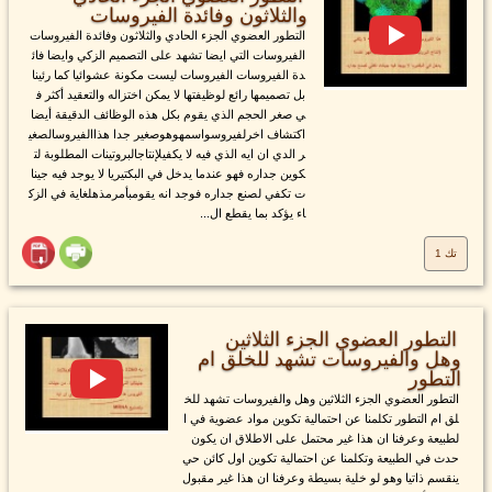
والثلاثون وفائدة الفيروسات
التطور العضوي الجزء الحادي والثلاثون وفائدة الفيروسات
الفيروسات التي ايضا تشهد على التصميم الزكي وايضا فائ
دة الفيروسات الفيروسات ليست مكونة عشوائيا كما رئينا
بل تصميمها رائع لوظيفتها لا يمكن اختزاله والتعقيد أكثر ف
ي صغر الحجم الذي يقوم بكل هذه الوظائف الدقيقة أيضا
اكتشاف اخرلفيروسواسمهوهوصغير جدا هذاالفيروسالصغي
ر الدي ان ايه الذي فيه لا يكفيلإنتاجالبروتينات المطلوبة لت
كوين جداره فهو عندما يدخل في البكتيريا لا يوجد فيه جينا
ت تكفي لصنع جداره فوجد انه يقومبأمرمذهلغاية في الزك
اء يؤكد بما يقطع ال...
تك 1
التطور العضوي الجزء الثلاثين
وهل والفيروسات تشهد للخلق ام
التطور
التطور العضوي الجزء الثلاثين وهل والفيروسات تشهد للخ
لق ام التطور تكلمنا عن احتمالية تكوين مواد عضوية في ا
لطبيعة وعرفنا ان هذا غير محتمل على الاطلاق ان يكون
حدث في الطبيعة وتكلمنا عن احتمالية تكوين اول كائن حي
ينقسم ذاتيا وهو لو خلية بسيطة وعرفنا ان هذا غير مقبول