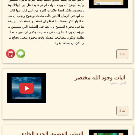
وأيضا أوضح أنه يوجد نبوات لم نراها بعدمثل ابن الهلاك وه
رمجدون ولكن ايضا علامات كثيرة من التي قال عنها الكتا
ب انها في الزمان الاخير بدأت تحدث بوضوح ويجب أن ننتب
ه اليهاونذكر بعضنا باننا نحتاج ان نستعد والاستعداد ليس فق
ط قبل مجيء المسيح بل ايضا قبل الظلمة التي ستسبق م
جيؤه ليكون عندنا زيت في مصابيحنا يكفي ان نعبر هذه ال
ظلمة وتكون مصابيحنا مضيئة وقت مجيؤه بمعنى نحتاج م
ن الان ان نستعد بقوة ...
تك 1
اثبات وجود الله مختصر
النص مفقود
تك 1
التطور العضوي الجزء الحادي