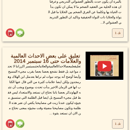
بالمرة أن يكون حدث بالتطور العشوائي التدريجي وعرفنا
ان هذه الخلية من التعقيد الضخم ما لا يمكن ان تكون بدأ
ت الحياة بها وتكلمنا عن الفرق الضخم بين الخلايا ما قبل ال
نواة والخلايا ذات النواة الحقيقية وتاكيد ان التطور التدريج
ي العشوائي لا...
تك 1
تعليق على بعض الاحداث العالمية
والعلامات حتى 16 سبتمبر 2014
تعليقعلىبعضالاحداثالعالميةوالعلاماتحتىسبتمبر اكرراننا لا نحد
د مواعيد بل فقط نشجع بعضنا بعضا بقرب مجيء المسيح
وأيضا أوضح أنه يوجد نبوات لم نراها بعدمثل ابن الهلاك وه
رمجدون ولكن ايضا علامات كثيرة من التي قال عنها الكتا
ب انها في الزمان الاخير بدأت تحدث بوضوح ويجب أن ننتب
ه اليهاونذكر بعضنا باننا نحتاج ان نستعد والاستعداد ليس فق
ط قبل مجيء المسيح بل ايضا قبل الظلمة التي ستسبق م
جيؤه ليكون عندنا زيت في مصابيحنا يكفي ان نعبر هذه ال
ظلمة وتكون مصابيحنا مضيئة وقت مجيؤه بمعنى نحتاج م
ن الان ان نستعد بقوة ...
تك 1