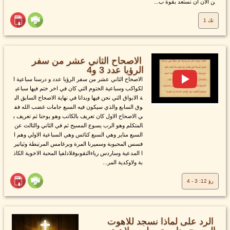
ن الان ان نستعد بقوة ب...
تك 1
الاصحاح الثاني عشر من سفر
الرؤيا عدد 3 و4
الاصحاح الثاني عشر من سفر الرؤيا عدد و درسنا سباعية ا
لكواكب وسباعية الختوم التي كان في اخر ختم فيها سباعي
ة الابواق التي نحن فيها وبدانا في نهاية الاصحاح السابق الب
وق السابع والذي سيكون فيه السبع جامات غضب الله فف
ي الاصحاح الاول كان تعريف بالكاتب وهو يوحنا ثم تعريف ب
المتكلم وهو الرب يسوع المسيح ثم في الثاني والثالث عن
السبع مناير وهي السبع كنائس وهي السباعية الاولي وهم ا
فسس المحبوبة وسميرنا المرة وبرغامس المرتبطة وثياتير
ا المدعية وساردس رياءالتقوىوفلادلفيا المحبة الاخوية الكاذ
بة ولاوكدية المر...
رؤ 12: 3 - 4
الرد على لماذا نسجد للاهوت