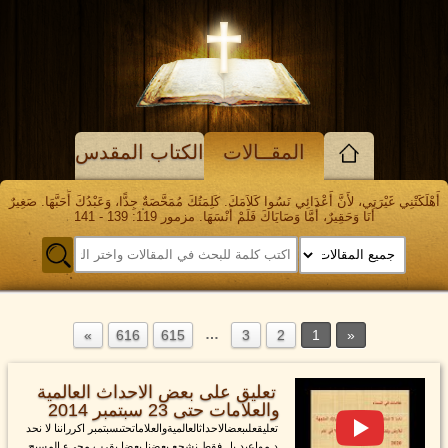
المقــالات
الكتاب المقدس
أَهْلَكَتْنِي غَيْرَتِي، لأَنَّ أَعْدَائِي نَسُوا كَلاَمَكَ. كَلِمَتُكَ مُمَحَّصَةٌ جِدًّا، وَعَبْدُكَ أَحَبَّهَا. صَغِيرٌ
أَنَا وَحَقِيرٌ، أَمَّا وَصَايَاكَ فَلَمْ أَنْسَهَا. مزمور 119: 139 - 141
…
616
615
3
2
1
تعليق على بعض الاحداث العالمية
والعلامات حتى 23 سبتمبر 2014
تعليقعلىبعضالاحداثالعالميةوالعلاماتحتىسبتمبر اكرراننا لا نحد
د مواعيد بل فقط نشجع بعضنا بعضا بقرب مجيء المسيح