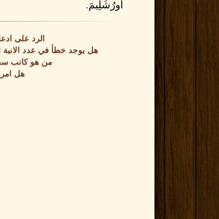
أُورُشَلِيمَ.
 لَيْسَ لِيَوْمٍ وَاحِدٍ أَوْ
الرد على ادعا
وْقَاتٍ مُعَيَّنَةٍ وَمَعَهُمْ
هل يوجد خطأ في عدد الانية ال
من هو كاتب سف
ا.
هل امر 
َمِيعُهُمْ بِأَسْمَائِهِمْ،
عَزَرُ وَيَارِيبُ وَجَدَلْيَا.