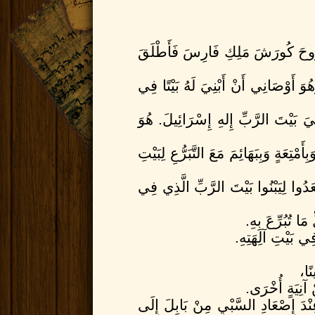
الاصحاح الثاني
ُ رُوحَ كُورَشَ مَلِكِ فَارِسَ فَأَطْلَقَ
1
وَهؤُلاَءِ هُمْ بَنُو الْكُو
أُورُشَلِيمَ وَيَهُوذَا، كُلُّ وَ
أَوْصَانِي أَنْ أَبْنِيَ لَهُ بَيْتًا فِي
2
الَّذِينَ جَاءُوا مَعَ زَرُب
شَعْبِ إِسْرَائِيلَ:
يَ بَيْتَ الرَّبِّ إِلهِ إِسْرَائِيلَ. هُوَ
3
بَنُو فَرْعُوشَ أَلْفَانِ وَم
4
بَنُو شَفَطْيَا ثَلاَثُ مِئَة
ِعَةٍ وَبِبَهَائِمَ مَعَ التَّبَرُّعِ لِبَيْتِ
5
بَنُو آرَحَ سَبْعُ مِئَةٍ وَ
6
بَنُو فَحَثَ مُوآبَ مِنْ بَن
عَدُوا لِيَبْنُوا بَيْتَ الرَّبِّ الَّذِي فِي
7
بَنُو عِيلاَمَ أَلْفٌ وَمِئَتَ
8
بَنُو زَتُّو تِسْعُ مِئَةٍ وَخ
َا تُبُرِّعَ بِهِ.
9
بَنُو زَكَّايَ سَبْعُ مِئَةٍ و
ِي بَيْتِ آلِهَتِهِ.
10
بَنُو بَانِي سِتُّ مِئَةٍ وَ
11
بَنُو بَابَايَ سِتُّ مِئَةٍ
ًا،
12
بَنُو عَرْجَدَ أَلْفٌ وَمِئ
ْ آنِيَةٍ أُخْرَى.
13
بَنُو أَدُونِيقَامَ سِتُّ م
نْدَ إِصْعَادِ السَّبْيِ مِنْ بَابِلَ إِلَى
14
بَنُو بِغْوَايَ أَلْفَانِ و