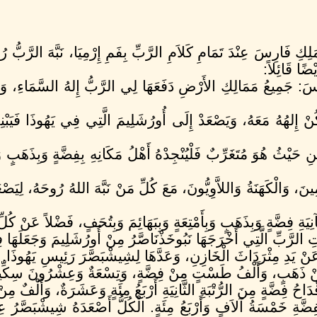
ِ فَارِسَ عِنْدَ تَمَامِ كَلاَمِ الرَّبِّ بِفَمِ إِرْمِيَا، نَبَّهَ الرَّبّ
يْضًا قَائِلاً:
مِيعُ مَمَالِكِ الأَرْضِ دَفَعَهَا لِي الرَّبُّ إِلهُ السَّمَاءِ، وَهُوَ 
ْ إِلهُهُ مَعَهُ، وَيَصْعَدْ إِلَى أُورُشَلِيمَ الَّتِي فِي يَهُوذَا فَيَبْنِ
يْثُ هُوَ مُتَغَرِّبٌ فَلْيُنْجِدْهُ أَهْلُ مَكَانِهِ بِفِضَّةٍ وَبِذَهَبٍ وَبِأَمْت
نَ، وَالْكَهَنَةُ وَاللاَّوِيُّونَ، مَعَ كُلِّ مَنْ نَبَّهَ اللهُ رُوحَهُ، لِيَصْ
ِيَةِ فِضَّةٍ وَبِذَهَبٍ وَبِأَمْتِعَةٍ وَبِبَهَائِمَ وَبِتُحَفٍ، فَضْلاً عَنْ كُلِّ م
 الرَّبِّ الَّتِي أَخْرَجَهَا نَبُوخَذْنَاصَّرُ مِنْ أُورُشَلِيمَ وَجَعَلَهَا ف
يَدِ مِثْرَدَاثَ الْخَازِنِ، وَعَدَّهَا لِشِيشْبَصَّرَ رَئِيسِ يَهُوذَا.
نْ ذَهَبٍ، وَأَلْفُ طَسْتٍ مِنْ فِضَّةٍ، وَتِسْعَةٌ وَعِشْرُونَ سِكِّين
احُ فِضَّةٍ مِنَ الرُّتْبَةِ الثَّانِيَةِ أَرْبَعُ مِئَةٍ وَعَشَرَةٌ، وَأَلْفٌ مِن
ضَّةِ خَمْسَةُ آلاَفٍ وَأَرْبَعُ مِئَةٍ. الْكُلُّ أَصْعَدَهُ شِيشْبَصَّرُ عِ