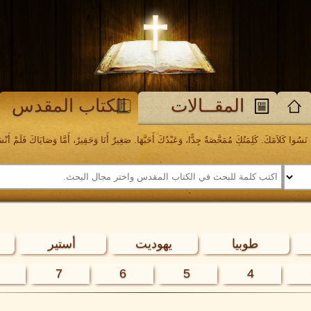
المقــالات
الكتاب المقدس
َسُوا كَلاَمَكَ. كَلِمَتُكَ مُمَحَّصَةٌ جِدًّا، وَعَبْدُكَ أَحَبَّهَا. صَغِيرٌ أَنَا وَحَقِيرٌ، أَمَّا وَصَايَاكَ فَلَمْ أَنْسَهَا. مز
طوبيا
يهوديت
أستير
7
6
5
4