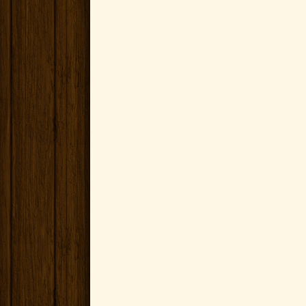
34
بَنُو أَرِيحَا ثَلاَثُ مِئَة
35
بَنُو سَنَاءَةَ ثَلاَثَةُ آل
36
أَمَّا الْكَهَنَةُ: فَبَنُو ي
37
بَنُو إِمِّيرَ أَلْفٌ وَاثْ
38
بَنُو فَشْحُورَ أَلْفٌ وَمِ
39
بَنُو حَارِيمَ أَلْفٌ وَسَ
40
أَمَّا اللاَّوِيُّونَ: فَبَن
41
الْمُغَنُّونَ بَنُو آسَافَ 
42
بَنُو الْبَوَّابِينَ: بَنُو
43
النَّثِينِيمُ: بَنُو صِيحَ
44
بَنُو قِيرُوسَ، بَنُو سِي
45
بَنُو لَبَانَةَ، بَنُو حَجَا
46
بَنُو حَاجَابَ، بَنُو شَمُ
47
بَنُو جَدِيلَ، بَنُو حَجَرَ
48
بَنُو رَصِينَ، بَنُو نَقُود
49
بَنُو عُزَّا، بَنُو فَاسِي
50
بَنُو أَسْنَةَ، بَنُو مَعُو
51
بَنُو بَقْبُوقَ، بَنُو حَقُ