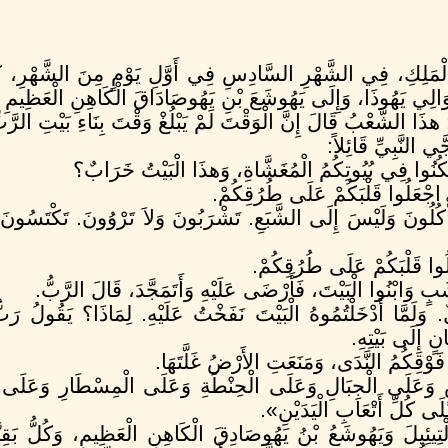
الْمَلِكِ، فِي الشَّهْرِ السَّادِسِ فِي أَوَّلِ يَوْمٍ مِنَ الشَّهْرِ، ك
يلَ وَالِي يَهُوذَا، وَإِلَى يَهُوشَعَ بْنِ يَهُوصَادَاقَ الْكَاهِنِ الْعَظِيمِ قَ
هذَا الشَّعْبُ قَالَ إِنَّ الْوَقْتَ لَمْ يَبْلُغْ وَقْتَ بِنَاءِ بَيْتِ الرَّ
 النَّبِيِّ قَائِلاً:
كُنُوا فِي بُيُوتِكُمُ الْمُغَشَّاةِ، وَهذَا الْبَيْتُ خَرَابٌ؟
 اجْعَلُوا قَلْبَكُمْ عَلَى طُرُقِكُمْ.
تَأْكُلُونَ وَلَيْسَ إِلَى الشَّبَعِ. تَشْرَبُونَ وَلاَ تَرْوُونَ. تَكْتَسُونَ و
وا قَلْبَكُمْ عَلَى طُرُقِكُمْ.
ٍ وَابْنُوا الْبَيْتَ، فَأَرْضَى عَلَيْهِ وَأَتَمَجَّدَ، قَالَ الرَّبُّ.
ٌ. وَلَمَّا أَدْخَلْتُمُوهُ الْبَيْتَ نَفَخْتُ عَلَيْهِ. لِمَاذَا؟ يَقُولُ رَب
ٍ إِلَى بَيْتِهِ.
ْقِكُمُ النَّدَى، وَمَنَعَتِ الأَرْضُ غَلَّتَهَا.
وَعَلَى الْجِبَالِ وَعَلَى الْحِنْطَةِ وَعَلَى الْمِسْطَارِ وَعَلَى الز
َى كُلِّ أَتْعَابِ الْيَدَيْنِ».
لْتِيئِيلَ وَيَهُوشَعُ بْنُ يَهُوصَادِقَ الْكَاهِنِ الْعَظِيمِ، وَكُلُّ بَق