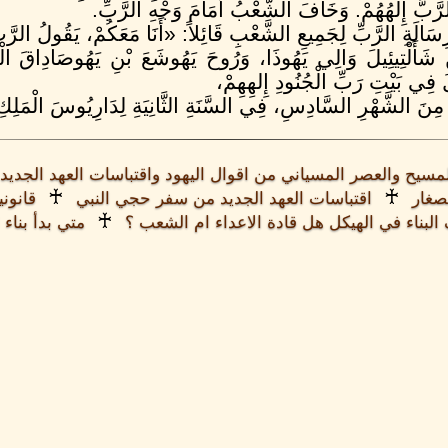
الرَّبُّ إِلهُهُمْ. وَخَافَ الشَّعْبُ أَمَامَ وَجْهِ الرَّبِّ.
لَةِ الرَّبِّ لِجَمِيعِ الشَّعْبِ قَائِلاً: «أَنَا مَعَكُمْ، يَقُولُ الرَّ
ْنِ شَأَلْتِيئِيلَ وَالِي يَهُوذَا، وَرُوحَ يَهُوشَعَ بْنِ يَهُوصَادِاقَ الْك
فِي بَيْتِ رَبِّ الْجُنُودِ إِلهِهِمْ،
مِنَ الشَّهْرِ السَّادِسِ، فِي السَّنَةِ الثَّانِيَةِ لِدَارِيُوسَ الْمَلِكِ
لمسيح والعصر المسياني من اقوال اليهود واقتباسات العهد الجدي
♰
♰
صغار
اقتباسات العهد الجديد من سفر حجي النبي
قانون
♰
لبناء في الهيكل هل قادة الاعداء ام الشعب ؟
متي بدأ بناء