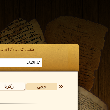
أَهْلَكَتْنِي غَيْرَتِي، لأَنَّ أَعْدَائِي ن
بقوق
صفنيا
زكريا
حجي