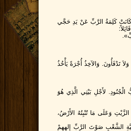
الاصحاح الثاني
َانَتْ كَلِمَةُ الرَّبِّ عَنْ يَدِ حَجَّي
1
فِي الشَّهْرِ السَّابعِ فِي 
ائِلاً:
2
«كَلِّمْ زَرُبَّابِلَ بْنَ شَأ
بِّ».
3
مَنِ الْبَاقِي فِيكُمُ الَّذ
4
فَالآنَ تَشَدَّدْ يَا زَرُبَّ
يَقُولُ الرَّبُّ. وَاعْمَلُوا ف
5
حَسَبَ الْكَلاَمِ الَّذِي ع
َلاَ تَدْفَأُونَ. وَالآخِذُ أُجْرَةً يَأْخُذُ
6
لأَنَّهُ هكَذَا قَالَ رَبُّ ال
7
وَأُزَلْزِلُ كُلَّ الأُمَمِ. و
8
لِي الْفِضَّةُ وَلِي الذَّهَ
9
مَجْدُ هذَا الْبَيْتِ الأَخ
ُّ الْجُنُودِ. لأَجْلِ بَيْتِي الَّذِي هُوَ
الْجُنُودِ».
10
فِي الرَّابعِ وَالْعِشْرِين
11
«هكَذَا قَالَ رَبُّ الْجُنُ
َّيْتِ وَعَلَى مَا تُنْبِتُهُ الأَرْضُ،
12
إِنْ حَمَلَ إِنْسَانٌ لَحْ
يَتَقَدَّسُ؟» فَأَجَابَ الْكَهَ
ِيَّةِ الشَّعْبِ صَوْتَ الرَّبِّ إِلهِهِمْ
13
فَقَالَ حَجَّي: «إِنْ كَان