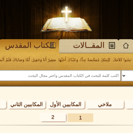
المقــالات
الكتاب المقدس
َسُوا كَلاَمَكَ. كَلِمَتُكَ مُمَحَّصَةٌ جِدًّا، وَعَبْدُكَ أَحَبَّهَا. صَغِيرٌ أَنَا وَحَقِيرٌ، أَمَّا وَصَايَاكَ فَلَمْ أَنْسَهَا. مز
ملاخي
المكابيين الأول
المكابيين الثاني
2
1