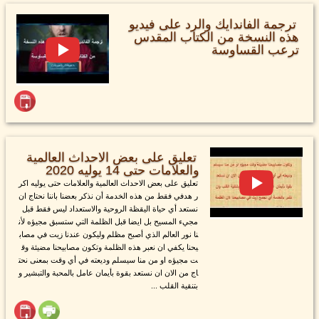
ترجمة الفاندايك والرد على فيديو
هذه النسخة من الكتاب المقدس
ترعب القساوسة
تعليق على بعض الاحداث العالمية
والعلامات حتى 14 يوليه 2020
تعليق على بعض الاحداث العالمية والعلامات حتى يوليه اكر
ر هدفي فقط من هذه الخدمة أن نذكر بعضنا باننا نحتاج ان
نستعد أي حياة اليقظة الروحية والاستعداد ليس فقط قبل
مجيء المسيح بل ايضا قبل الظلمة التي ستسبق مجيؤه لأن
نا نور العالم الذي أصبح مظلم وليكون عندنا زيت في مصاب
يحنا يكفي ان نعبر هذه الظلمة وتكون مصابيحنا مضيئة وق
ت مجيؤه او من منا سيسلم وديعته في أي وقت بمعنى نحت
اج من الان ان نستعد بقوة بأيمان عامل بالمحبة والتبشير و
بتنقية القلب ...