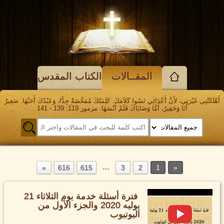
المقــالات
الكتاب المقدس
أَهْلَكَتْنِي غَيْرَتِي، لأَنَّ أَعْدَائِي نَسُوا كَلاَمَكَ. كَلِمَتُكَ مُمَحَّصَةٌ جِدًّا، وَعَبْدُكَ أَحَبَّهَا. صَغِيرٌ
أَنَا وَحَقِيرٌ، أَمَّا وَصَايَاكَ فَلَمْ أَنْسَهَا. مزمور 119: 139 - 141
…
616
615
3
2
1
فترة أسئلة خدمة يوم الثلاثاء 21
يوليه 2020 والجزء الأول من
اليوتيوب