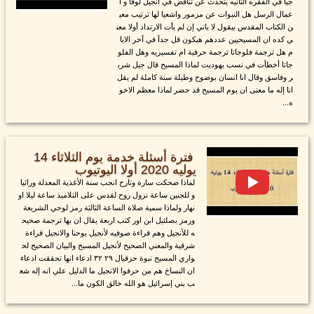
جيا في الفقره الثانيه يتحدث عن تناقض في انجيل لوقا و ا
عمال الرسل هل النبوات عن مزمور واشعيا لها ترتيب معي
ن الكتاب المقدس بيقول لا ياتي إن لم يأت الارتداد أولا معن
ي كده ان المسيحيين عددهم هيكون قل جدآ في آخر الايا
م هل ترجمة فلوجاتا ترجمة حرفية ام تفسيريه وهل الفلو
جاتا أخطأت في نسب يهوديت لماذا المسيح قال جيل شري
ر وفاسق وقال انا انسان بوضوح وطيلة سنة كاملة لم يقل
انا إله ما معنى ان يوم المسيح قد حضر لماذا معظم الاخو
ه...
فترة أسئلة خدمة يوم الثلاثاء 14
يوليه 2020 أولا اليوتيوب
لماذا ضحكت سارة وتارح انجب سنة الأغذية المعدلة وراثيا
و للجنين ساعة نزول روح لقدس على التلاميذ ساعة ليلا او
نهار ولماذا سمية صلاة الساعة الثالثة رمز لوحي الشريعة
ورمز بصلئيل ابن اور كتب اربعة يقال ان بها ترجمة صحيح
ه للأنجيل وهم قراءة صوفيه لأنجيل يوحنا والانجيل قراءة
شرقية والمعني الصحيح لأنجيل المسيح والبيان الصحيح لح
واري المسيح نبوة حزقيال ٢٩ ٣٢ ادعاء انها تحققت ادعاء
ان النساخ هم من حرفوا الانجيل ما الدليل علي انه إله شع
ب بني إسرائيل هو الله خالق الكون ما...