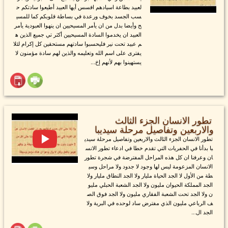
لعبيد بطاعة اسيادهم افسس أيها العبيد أطيعوا سادتكم ح
سب الجسد بخوف ورعدة في بساطة قلوبكم كما للمسي
ح وأيضا بدل من ان يأمر المسيحيين ان ينهوا العبودية يأمر
العبيد ان يخدموا السادة المسيحيين أكثر تي جميع الذين ه
م عبيد تحت نير فليحسبوا سادتهم مستحقين كل إكرام لئلا
يفترى على اسم الله وتعليمه والذين لهم سادة مؤمنون لا
يستهينوا بهم لأنهم إخ...
تطور الانسان الجزء الثالث
والاربعين وتفاصيل مرحلة سيديبا
تطور الانسان الجزء الثالث والاربعين وتفاصيل مرحلة سيدي
با بدأنا في الحفريات التي تقدم خطا في ادعاء تطور الانس
ان وعرفنا ان كل هذه المراحل المفترضة في شجرة تطور
الانسان المزعومة ليس لها وجود لا جدود ولا مراحل وسي
طة من الأول لا الجد الحياة مليار ولا الجد النطاق مليار ولا
الجد المملكة الحيوان مليون ولا الجد الشعبة الحبلي مليو
ن ولا الجد تحت الشعبة الفقاري مليون ولا الجد فوق الص
ف الرباعي مليون الذي مفترض ساد لوحده في البرية ولا
الجد ال...