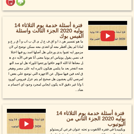
فترة أسئلة خدمة يوم الثلاثاء 14
يوليه 2020 الجزء الثالث واسئلة
الفيس بوك
ما هو تفسير هن ذ ا و اق ف ع ل ى ال ب اب و أ ق ر ع و
لماذا لم يقل أفطر معه أو اتغذى معه ممكن توضح لي لان
مزمور ايه ثقبوا يدى ورجلي هل أصلها اسد رو فيها اختلا
ف نصي يقول يونياس ام يونيا معنى أنا هو في الآيه دي ه
ل معناها انا الله لانهم خافوا ورجعوا للوراء هل لو سد النه
ضه اتفجر بعد ما يتلمي هيكون تاثيره ايه على مصر وهيغر
ق لحد فين فيها سؤال عن الاجهزه التي توضع علي بعض ا
لمرضي لكي يعشون هل صحيح لم يتم عزل فيروس كورون
ا وانا غير دقيق لانه يكون ايجابي لمجرد وجود اي اجسام م
ضاد...
فترة أسئلة خدمة يوم الثلاثاء 14
يوليه 2020 الجزء الثاني من
اليوتيوب
ويكيبيديا في فقره اللاهوت و تحته عنوان فرعي كريستولو