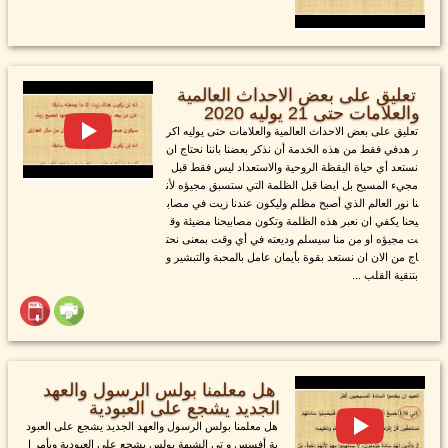
تعليق على بعض الاحداث العالمية
والعلامات حتى 21 يوليه 2020
تعليق على بعض الاحداث العالمية والعلامات حتى يوليه اكر
ر هدفي فقط من هذه الخدمة أن نذكر بعضنا باننا نحتاج ان
نستعد أي حياة اليقظة الروحية والاستعداد ليس فقط قبل
مجيء المسيح بل ايضا قبل الظلمة التي ستسبق مجيؤه لأن
نا نور العالم الذي أصبح مظلم وليكون عندنا زيت في مصاب
يحنا يكفي ان نعبر هذه الظلمة وتكون مصابيحنا مضيئة وق
ت مجيؤه او من منا سيسلم وديعته في أي وقت بمعنى نحت
اج من الان ان نستعد بقوة بأيمان عامل بالمحبة والتبشير و
بتنقية القلب ...
هل معلمنا بولس الرسول والعهد
الجديد يشجع على العبودية
هل معلمنا بولس الرسول والعهد الجديد يشجع على العبود
ية أفسس و تي الشبهة بولس يشجع على العبودية ويأمر ا