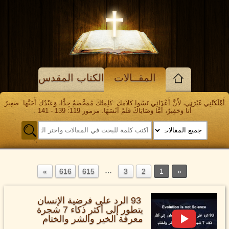
المقــالات
الكتاب المقدس
أَهْلَكَتْنِي غَيْرَتِي، لأَنَّ أَعْدَائِي نَسُوا كَلاَمَكَ. كَلِمَتُكَ مُمَحَّصَةٌ جِدًّا، وَعَبْدُكَ أَحَبَّهَا. صَغِيرٌ
أَنَا وَحَقِيرٌ، أَمَّا وَصَايَاكَ فَلَمْ أَنْسَهَا. مزمور 119: 139 - 141
…
616
615
3
2
1
93 الرد على فرضية الإنسان
يتطور إلى أكثر ذكاء 7 شجرة
معرفة الخير والشر والختام